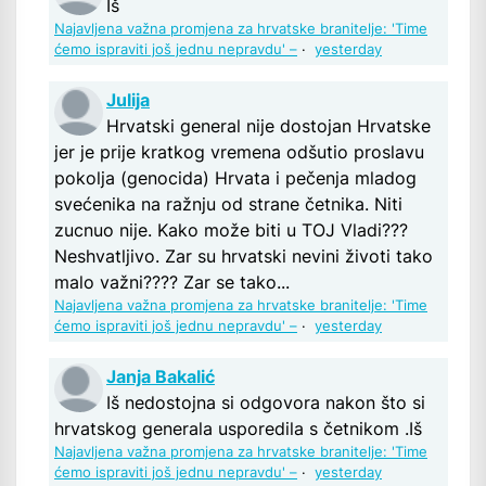
Iš
Najavljena važna promjena za hrvatske branitelje: 'Time
ćemo ispraviti još jednu nepravdu' –
·
yesterday
Julija
Hrvatski general nije dostojan Hrvatske
jer je prije kratkog vremena odšutio proslavu
pokolja (genocida) Hrvata i pečenja mladog
svećenika na ražnju od strane četnika. Niti
zucnuo nije. Kako može biti u TOJ Vladi???
Neshvatljivo. Zar su hrvatski nevini životi tako
malo važni???? Zar se tako...
Najavljena važna promjena za hrvatske branitelje: 'Time
ćemo ispraviti još jednu nepravdu' –
·
yesterday
Janja Bakalić
Iš nedostojna si odgovora nakon što si
hrvatskog generala usporedila s četnikom .Iš
Najavljena važna promjena za hrvatske branitelje: 'Time
ćemo ispraviti još jednu nepravdu' –
·
yesterday