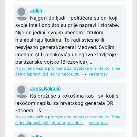
Julija
Najgori tip ljudi - političara su oni koji
svoje ime i ono što su prije napravili zlorabe.
Nije on jedini, svojim imenom i titulom
manipuliraju ljudima. To radi svjesno ili
nesvjesno general/đeneral Medved. Svojim
imenom štiti plenkovića i njegovo slavljenje
partizanske vojske (Brezovica),...
Najavljena važna promjena za hrvatske branitelje: 'Time
ćemo ispraviti još jednu nepravdu' –
·
yesterday
Janja Bakalić
Išš druži se s kokošima kao i svi koji s
lakoćom napišu za hrvatskog generala DR
-đeneral. Iš.
Najavljena važna promjena za hrvatske branitelje: 'Time
ćemo ispraviti još jednu nepravdu' –
·
yesterday