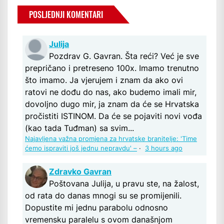
POSLJEDNJI KOMENTARI
Julija
Pozdrav G. Gavran. Šta reći? Već je sve
prepričano i pretreseno 100x. Imamo trenutno
što imamo. Ja vjerujem i znam da ako ovi
ratovi ne dođu do nas, ako budemo imali mir,
dovoljno dugo mir, ja znam da će se Hrvatska
pročistiti ISTINOM. Da će se pojaviti novi vođa
(kao tada Tuđman) sa svim...
Najavljena važna promjena za hrvatske branitelje: 'Time
ćemo ispraviti još jednu nepravdu' –
·
3 hours ago
Zdravko Gavran
Poštovana Julija, u pravu ste, na žalost,
od rata do danas mnogi su se promijenili.
Dopustite mi jednu parabolu odnosno
vremensku paralelu s ovom današnjom