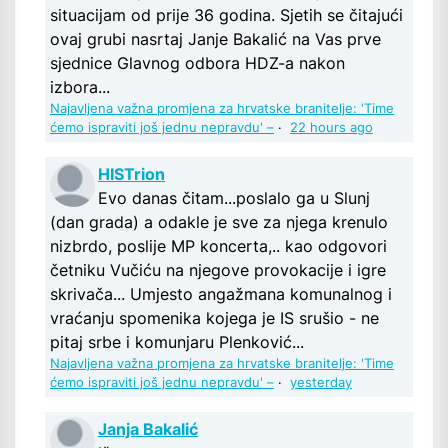
situacijam od prije 36 godina. Sjetih se čitajući
ovaj grubi nasrtaj Janje Bakalić na Vas prve
sjednice Glavnog odbora HDZ-a nakon
izbora...
Najavljena važna promjena za hrvatske branitelje: 'Time
ćemo ispraviti još jednu nepravdu' –
·
22 hours ago
HISTrion
Evo danas čitam...poslalo ga u Slunj
(dan grada) a odakle je sve za njega krenulo
nizbrdo, poslije MP koncerta,.. kao odgovori
četniku Vučiću na njegove provokacije i igre
skrivača... Umjesto angažmana komunalnog i
vraćanju spomenika kojega je IS srušio - ne
pitaj srbe i komunjaru Plenković...
Najavljena važna promjena za hrvatske branitelje: 'Time
ćemo ispraviti još jednu nepravdu' –
·
yesterday
Janja Bakalić