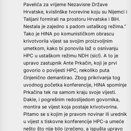
Pavelića za vrijeme Nezavisne Države
Hrvatske, kvislinške tvorevine koju su Nijemci i
Talijani formirali na prostoru Hrvatske i BiH.
Nestala je zajedno s padom ustaškog režima.“
Tako je HINA po komunističkom obrascu
krivotvorila vijest sa svojim proizvoljnim
umetkom, kako bi ponovila laž o osnivanju
HPC u ustaškom režimu NDH (sic!). A to je
upravo zastupnik Ante Prkačin, koji je prvi
govorio o povijesti HPC, nekoliko puta
činjenično demantirao. Zbog prikrivanja tog
uvodnog početka konferencije, HINA spominje
Prkačina tek na samom kraju svoje vijesti.
Dakle, i pogrešnim redoslijedom govornika,
montira se vijest koja postaje krivotvorina.
Pitamo se s kojim je pravom novinar ili urednik
u vijest s tiskovne konferencije HPC-a umeće
nešto što nije bilo izrečeno, a ispušta upravo