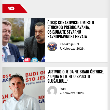
VIŠE
ĆOSIĆ KONAKOVIĆU: UMJESTO
ETNIČKOG PREBROJAVANJA,
OSIGURAJTE STVARNU
RAVNOPRAVNOST HRVATA
Redakcija HN
7. Kolovoza 2026.
„USTVRDIO JE DA NE BRANI ČETNIKE.
A ONDA MI JE HTIO SPUSTITI
SLUŠALICU…“
Ivan
7. Kolovoza 2026.