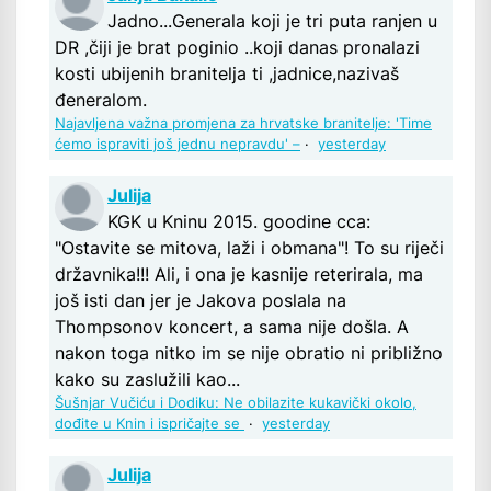
Jadno...Generala koji je tri puta ranjen u
DR ,čiji je brat poginio ..koji danas pronalazi
kosti ubijenih branitelja ti ,jadnice,nazivaš
đeneralom.
Najavljena važna promjena za hrvatske branitelje: 'Time
ćemo ispraviti još jednu nepravdu' –
·
yesterday
Julija
KGK u Kninu 2015. goodine cca:
"Ostavite se mitova, laži i obmana"! To su riječi
državnika!!! Ali, i ona je kasnije reterirala, ma
još isti dan jer je Jakova poslala na
Thompsonov koncert, a sama nije došla. A
nakon toga nitko im se nije obratio ni približno
kako su zaslužili kao...
Šušnjar Vučiću i Dodiku: Ne obilazite kukavički okolo,
dođite u Knin i ispričajte se
·
yesterday
Julija