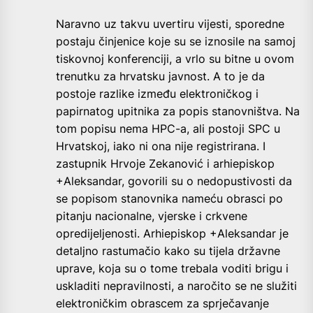
Naravno uz takvu uvertiru vijesti, sporedne
postaju činjenice koje su se iznosile na samoj
tiskovnoj konferenciji, a vrlo su bitne u ovom
trenutku za hrvatsku javnost. A to je da
postoje razlike između elektroničkog i
papirnatog upitnika za popis stanovništva. Na
tom popisu nema HPC-a, ali postoji SPC u
Hrvatskoj, iako ni ona nije registrirana. I
zastupnik Hrvoje Zekanović i arhiepiskop
+Aleksandar, govorili su o nedopustivosti da
se popisom stanovnika nameću obrasci po
pitanju nacionalne, vjerske i crkvene
opredijeljenosti. Arhiepiskop +Aleksandar je
detaljno rastumačio kako su tijela državne
uprave, koja su o tome trebala voditi brigu i
uskladiti nepravilnosti, a naročito se ne služiti
elektroničkim obrascem za sprječavanje