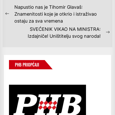
NAVIGACIJA
Napustio nas je Tihomir Glavaš:
OBJAVA
Znamenitosti koje je otkrio i istraživao
Previous
ostaju za sva vremena
post:
SVEĆENIK VIKAO NA MINISTRA:
Ne
Izdajniče! Uništitelju svog naroda!
po
PHB PRIOPĆAJI