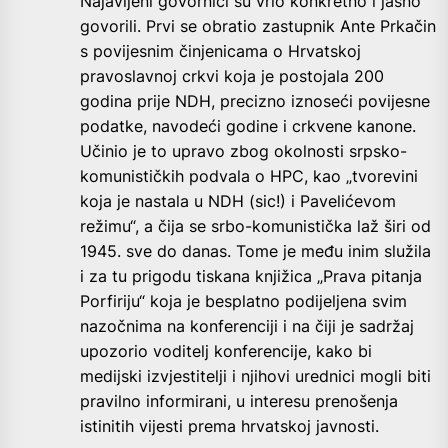
Najavljeni govornici su vrlo konkretno i jasno
govorili. Prvi se obratio zastupnik Ante Prkačin
s povijesnim činjenicama o Hrvatskoj
pravoslavnoj crkvi koja je postojala 200
godina prije NDH, precizno iznoseći povijesne
podatke, navodeći godine i crkvene kanone.
Učinio je to upravo zbog okolnosti srpsko-
komunističkih podvala o HPC, kao „tvorevini
koja je nastala u NDH (sic!) i Pavelićevom
režimu“, a čija se srbo-komunistička laž širi od
1945. sve do danas. Tome je među inim služila
i za tu prigodu tiskana knjižica „Prava pitanja
Porfiriju“ koja je besplatno podijeljena svim
nazočnima na konferenciji i na čiji je sadržaj
upozorio voditelj konferencije, kako bi
medijski izvjestitelji i njihovi urednici mogli biti
pravilno informirani, u interesu prenošenja
istinitih vijesti prema hrvatskoj javnosti.