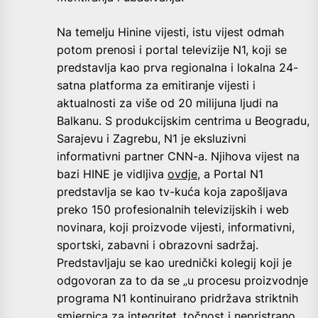
Na temelju Hinine vijesti, istu vijest odmah
potom prenosi i portal televizije N1, koji se
predstavlja kao prva regionalna i lokalna 24-
satna platforma za emitiranje vijesti i
aktualnosti za više od 20 milijuna ljudi na
Balkanu. S produkcijskim centrima u Beogradu,
Sarajevu i Zagrebu, N1 je eksluzivni
informativni partner CNN-a. Njihova vijest na
bazi HINE je vidljiva
ovdje
, a Portal N1
predstavlja se kao tv-kuća koja zapošljava
preko 150 profesionalnih televizijskih i web
novinara, koji proizvode vijesti, informativni,
sportski, zabavni i obrazovni sadržaj.
Predstavljaju se kao urednički kolegij koji je
odgovoran za to da se „u procesu proizvodnje
programa N1 kontinuirano pridržava striktnih
smjernica za integritet, točnost i nepristrano