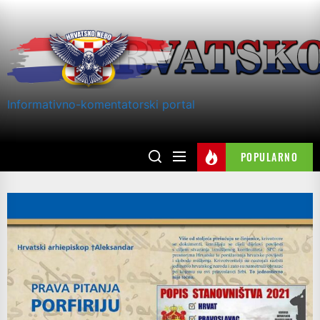
Skip
to
the
content
Informativno-komentatorski portal
POPULARNO