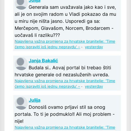
Julija
Generala sam uvažavala jako kao i sve,
ali je on svojim radom u Vladi pokazao da mu
u miru nije ništa jasno. Usporedi ga sa:
Merčepom, Glavašom, Norcem, Brodarcem -
uočavaš li razliku???
Najavljena važna promjena za hrvatske branitelje: 'Time
ćemo ispraviti još jednu nepravdu' –
·
yesterday
Janja Bakalić
Budala si.. Aovaj portal bi trebao štiti
hrvatske generale od nezasluženih uvreda.
Najavljena važna promjena za hrvatske branitelje: 'Time
ćemo ispraviti još jednu nepravdu' –
·
yesterday
Julija
Donosiš ovamo prljavi stil sa onog
portala. To ti je podmuklo!! Ali moj problem -
nije!
Najavljena važna promjena za hrvatske branitelje: 'Time