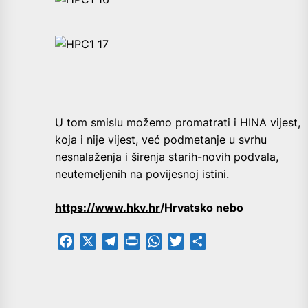
U tom smislu možemo promatrati i HINA vijest,
koja i nije vijest, već podmetanje u svrhu
nesnalaženja i širenja starih-novih podvala,
neutemeljenih na povijesnoj istini.
https://www.hkv.hr
/Hrvatsko nebo
Facebook
X
Telegram
PrintFriendly
WhatsApp
Twitter
Share