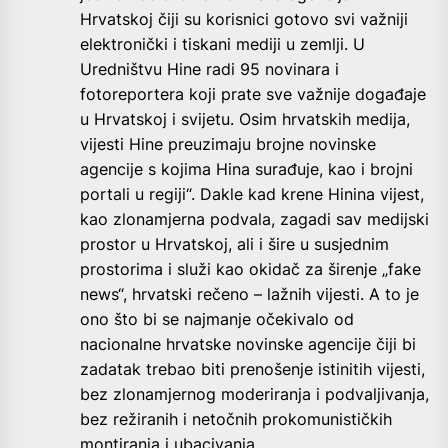
Hrvatskoj čiji su korisnici gotovo svi važniji
elektronički i tiskani mediji u zemlji. U
Uredništvu Hine radi 95 novinara i
fotoreportera koji prate sve važnije događaje
u Hrvatskoj i svijetu. Osim hrvatskih medija,
vijesti Hine preuzimaju brojne novinske
agencije s kojima Hina surađuje, kao i brojni
portali u regiji“. Dakle kad krene Hinina vijest,
kao zlonamjerna podvala, zagadi sav medijski
prostor u Hrvatskoj, ali i šire u susjednim
prostorima i služi kao okidač za širenje „fake
news“, hrvatski rečeno – lažnih vijesti. A to je
ono što bi se najmanje očekivalo od
nacionalne hrvatske novinske agencije čiji bi
zadatak trebao biti prenošenje istinitih vijesti,
bez zlonamjernog moderiranja i podvaljivanja,
bez režiranih i netočnih prokomunističkih
montiranja i ubacivanja.