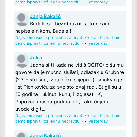
ćemo ispraviti još jednu nepravdu' –
·
yesterday
Janja Bakalić
Budala si i bezobrazna..a to nisam
napisala nikom. Budala !
Najavljena važna promjena za hrvatske branitelje: 'Time
ćemo ispraviti još jednu nepravdu' –
·
yesterday
Julija
Jadna si ti kada ne vidiš OČITO: pišu mu
govore da je mučno slušati, odlazak u Grubore
(?!?! - strašno, izdajnički, slijepo...), smokvin je
list Plenkoviću za sve što ovaj radi. Stigli su u
10 godina i ukinuti kunu, i izglasati IK, i
Pupovca masno podmazati, kako čujem -
uvode digit....
Najavljena važna promjena za hrvatske branitelje: 'Time
ćemo ispraviti još jednu nepravdu' –
·
yesterday
Janja Bakalić