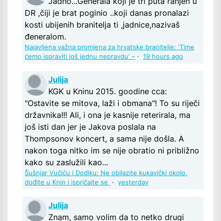
Jadno...Generala koji je tri puta ranjen u
DR ,čiji je brat poginio ..koji danas pronalazi
kosti ubijenih branitelja ti ,jadnice,nazivaš
đeneralom.
Najavljena važna promjena za hrvatske branitelje: 'Time
ćemo ispraviti još jednu nepravdu' –
·
19 hours ago
Julija
KGK u Kninu 2015. goodine cca:
"Ostavite se mitova, laži i obmana"! To su riječi
državnika!!! Ali, i ona je kasnije reterirala, ma
još isti dan jer je Jakova poslala na
Thompsonov koncert, a sama nije došla. A
nakon toga nitko im se nije obratio ni približno
kako su zaslužili kao...
Šušnjar Vučiću i Dodiku: Ne obilazite kukavički okolo,
dođite u Knin i ispričajte se
·
yesterday
Julija
Znam, samo volim da to netko drugi