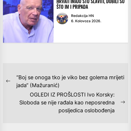
HRVATI IMAJU ŠTO SLAVITI, DOBILI SU
ŠTO IM I PRIPADA
Redakcija HN
6. Kolovoza 2026.
NAVIGACIJA
“Boj se onoga tko je viko bez golema mrijeti
OBJAVA
Previous
jada“ (Mažuranić)
post:
OGLEDI IZ PROŠLOSTI Ivo Korsky:
Sloboda se nije rađala kao neposredna
Ne
posljedica oslobođenja
po