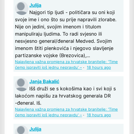
Julija
Najgori tip ljudi - političara su oni koji
svoje ime i ono što su prije napravili zlorabe.
Nije on jedini, svojim imenom i titulom
manipuliraju ljudima. To radi svjesno ili
nesvjesno general/đeneral Medved. Svojim
imenom štiti plenkovića i njegovo slavljenje
partizanske vojske (Brezovica),...
Najavljena važna promjena za hrvatske branitelje: 'Time
ćemo ispraviti još jednu nepravdu' –
·
18 hours ago
Janja Bakalić
Išš druži se s kokošima kao i svi koji s
lakoćom napišu za hrvatskog generala DR
-đeneral. Iš.
Najavljena važna promjena za hrvatske branitelje: 'Time
ćemo ispraviti još jednu nepravdu' –
·
18 hours ago
Julija