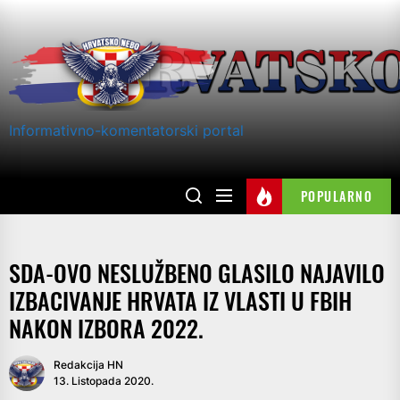
Skip
to
the
content
Informativno-komentatorski portal
POPULARNO
SDA-OVO NESLUŽBENO GLASILO NAJAVILO
IZBACIVANJE HRVATA IZ VLASTI U FBIH
NAKON IZBORA 2022.
Redakcija HN
13. Listopada 2020.