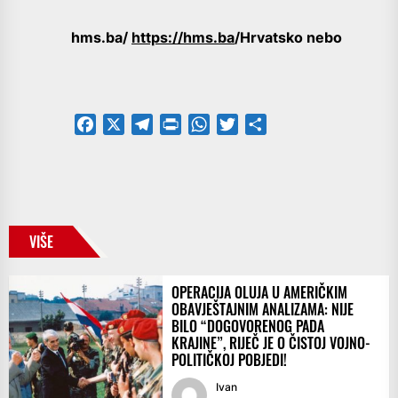
hms.ba/
https://hms.ba
/Hrvatsko nebo
Facebook
X
Telegram
PrintFriendly
WhatsApp
Twitter
Share
VIŠE
OPERACIJA OLUJA U AMERIČKIM
OBAVJEŠTAJNIM ANALIZAMA: NIJE
BILO “DOGOVORENOG PADA
KRAJINE”, RIJEČ JE O ČISTOJ VOJNO-
POLITIČKOJ POBJEDI!
Ivan