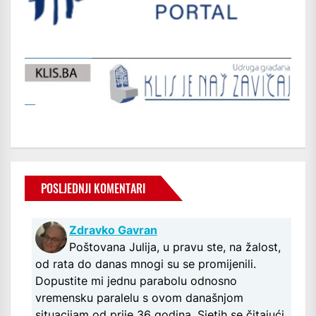
POSLJEDNJI KOMENTARI
Zdravko Gavran
Poštovana Julija, u pravu ste, na žalost,
od rata do danas mnogi su se promijenili.
Dopustite mi jednu parabolu odnosno
vremensku paralelu s ovom današnjom
situacijam od prije 36 godina. Sjetih se čitajući