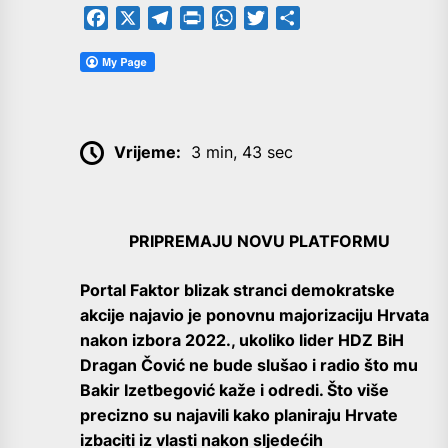
Facebook
X
Telegram
PrintFriendly
WhatsApp
Twitter
Share
Vrijeme:
3 min, 43 sec
PRIPREMAJU NOVU PLATFORMU
Portal Faktor blizak stranci demokratske
akcije najavio je ponovnu majorizaciju Hrvata
nakon izbora 2022., ukoliko lider HDZ BiH
Dragan Čović ne bude slušao i radio što mu
Bakir Izetbegović kaže i odredi. Što više
precizno su najavili kako planiraju Hrvate
izbaciti iz vlasti nakon sljedećih