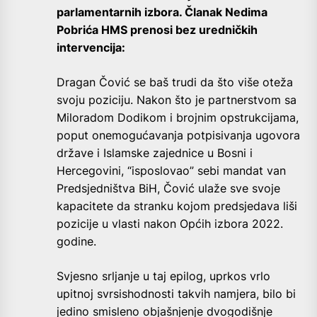
parlamentarnih izbora. Članak Nedima
Pobrića HMS prenosi bez uredničkih
intervencija:
Dragan Čović se baš trudi da što više oteža
svoju poziciju. Nakon što je partnerstvom sa
Miloradom Dodikom i brojnim opstrukcijama,
poput onemogućavanja potpisivanja ugovora
države i Islamske zajednice u Bosni i
Hercegovini, “isposlovao” sebi mandat van
Predsjedništva BiH, Čović ulaže sve svoje
kapacitete da stranku kojom predsjedava liši
pozicije u vlasti nakon Općih izbora 2022.
godine.
Svjesno srljanje u taj epilog, uprkos vrlo
upitnoj svrsishodnosti takvih namjera, bilo bi
jedino smisleno objašnjenje dvogodišnje