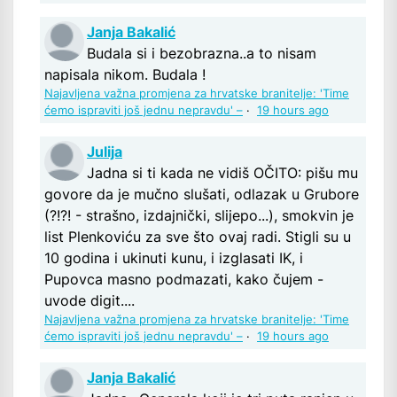
Janja Bakalić
Budala si i bezobrazna..a to nisam
napisala nikom. Budala !
Najavljena važna promjena za hrvatske branitelje: 'Time
ćemo ispraviti još jednu nepravdu' –
·
19 hours ago
Julija
Jadna si ti kada ne vidiš OČITO: pišu mu
govore da je mučno slušati, odlazak u Grubore
(?!?! - strašno, izdajnički, slijepo...), smokvin je
list Plenkoviću za sve što ovaj radi. Stigli su u
10 godina i ukinuti kunu, i izglasati IK, i
Pupovca masno podmazati, kako čujem -
uvode digit....
Najavljena važna promjena za hrvatske branitelje: 'Time
ćemo ispraviti još jednu nepravdu' –
·
19 hours ago
Janja Bakalić