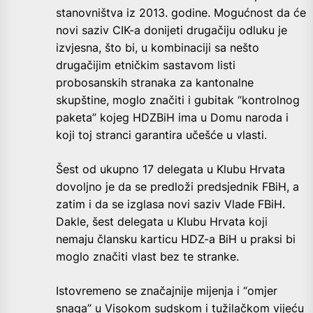
stanovništva iz 2013. godine. Mogućnost da će
novi saziv CIK-a donijeti drugačiju odluku je
izvjesna, što bi, u kombinaciji sa nešto
drugačijim etničkim sastavom listi
probosanskih stranaka za kantonalne
skupštine, moglo značiti i gubitak “kontrolnog
paketa” kojeg HDZBiH ima u Domu naroda i
koji toj stranci garantira učešće u vlasti.
Šest od ukupno 17 delegata u Klubu Hrvata
dovoljno je da se predloži predsjednik FBiH, a
zatim i da se izglasa novi saziv Vlade FBiH.
Dakle, šest delegata u Klubu Hrvata koji
nemaju člansku karticu HDZ-a BiH u praksi bi
moglo značiti vlast bez te stranke.
Istovremeno se značajnije mijenja i “omjer
snaga” u Visokom sudskom i tužilačkom vijeću