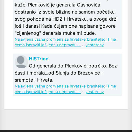
kaže. Plenković je generala Gasnovića
odstranio iz svoje blizine ne samom početku
svog pohoda na HDZ i Hrvatsku, a ovoga drži
još i danas! Kada čujem one napisane govore
"cijenjenog" đenerala muka mi bude.
Najavljena važna promjena za hrvatske branitelje: 'Time
ćemo ispraviti još jednu nepravdu' –
·
yesterday
HISTrion
Od generala do Plenković-potrčko. Bez
časti i morala...od Slunja do Brezovice -
sramote i Hrvata.
Najavljena važna promjena za hrvatske branitelje: 'Time
ćemo ispraviti još jednu nepravdu' –
·
yesterday