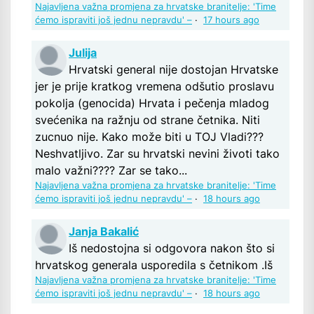
Najavljena važna promjena za hrvatske branitelje: 'Time
ćemo ispraviti još jednu nepravdu' –
·
17 hours ago
Julija
Hrvatski general nije dostojan Hrvatske
jer je prije kratkog vremena odšutio proslavu
pokolja (genocida) Hrvata i pečenja mladog
svećenika na ražnju od strane četnika. Niti
zucnuo nije. Kako može biti u TOJ Vladi???
Neshvatljivo. Zar su hrvatski nevini životi tako
malo važni???? Zar se tako...
Najavljena važna promjena za hrvatske branitelje: 'Time
ćemo ispraviti još jednu nepravdu' –
·
18 hours ago
Janja Bakalić
Iš nedostojna si odgovora nakon što si
hrvatskog generala usporedila s četnikom .Iš
Najavljena važna promjena za hrvatske branitelje: 'Time
ćemo ispraviti još jednu nepravdu' –
·
18 hours ago