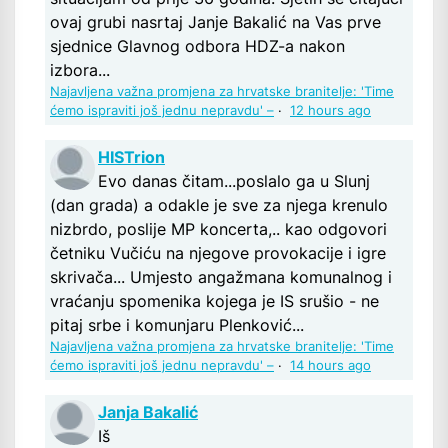
ovaj grubi nasrtaj Janje Bakalić na Vas prve
sjednice Glavnog odbora HDZ-a nakon
izbora...
Najavljena važna promjena za hrvatske branitelje: 'Time
ćemo ispraviti još jednu nepravdu' –
·
12 hours ago
HISTrion
Evo danas čitam...poslalo ga u Slunj
(dan grada) a odakle je sve za njega krenulo
nizbrdo, poslije MP koncerta,.. kao odgovori
četniku Vučiću na njegove provokacije i igre
skrivača... Umjesto angažmana komunalnog i
vraćanju spomenika kojega je IS srušio - ne
pitaj srbe i komunjaru Plenković...
Najavljena važna promjena za hrvatske branitelje: 'Time
ćemo ispraviti još jednu nepravdu' –
·
14 hours ago
Janja Bakalić
Iš