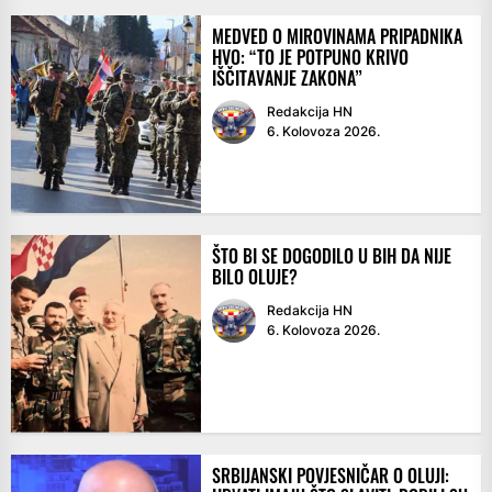
MEDVED O MIROVINAMA PRIPADNIKA
HVO: “TO JE POTPUNO KRIVO
IŠČITAVANJE ZAKONA”
Redakcija HN
6. Kolovoza 2026.
ŠTO BI SE DOGODILO U BIH DA NIJE
BILO OLUJE?
Redakcija HN
6. Kolovoza 2026.
SRBIJANSKI POVJESNIČAR O OLUJI: