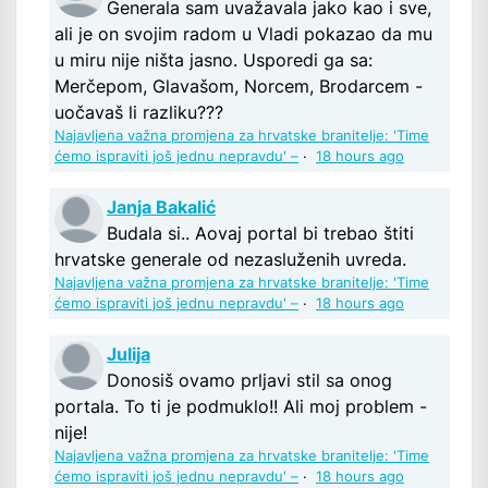
Generala sam uvažavala jako kao i sve,
ali je on svojim radom u Vladi pokazao da mu
u miru nije ništa jasno. Usporedi ga sa:
Merčepom, Glavašom, Norcem, Brodarcem -
uočavaš li razliku???
Najavljena važna promjena za hrvatske branitelje: 'Time
ćemo ispraviti još jednu nepravdu' –
·
18 hours ago
Janja Bakalić
Budala si.. Aovaj portal bi trebao štiti
hrvatske generale od nezasluženih uvreda.
Najavljena važna promjena za hrvatske branitelje: 'Time
ćemo ispraviti još jednu nepravdu' –
·
18 hours ago
Julija
Donosiš ovamo prljavi stil sa onog
portala. To ti je podmuklo!! Ali moj problem -
nije!
Najavljena važna promjena za hrvatske branitelje: 'Time
ćemo ispraviti još jednu nepravdu' –
·
18 hours ago