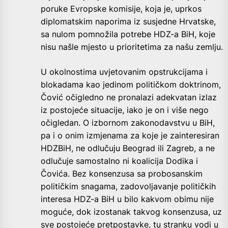
poruke Evropske komisije, koja je, uprkos
diplomatskim naporima iz susjedne Hrvatske,
sa nulom pomnožila potrebe HDZ-a BiH, koje
nisu našle mjesto u prioritetima za našu zemlju.
U okolnostima uvjetovanim opstrukcijama i
blokadama kao jedinom političkom doktrinom,
Čović očigledno ne pronalazi adekvatan izlaz
iz postojeće situacije, iako je on i više nego
očigledan. O izbornom zakonodavstvu u BiH,
pa i o onim izmjenama za koje je zainteresiran
HDZBiH, ne odlučuju Beograd ili Zagreb, a ne
odlučuje samostalno ni koalicija Dodika i
Čovića. Bez konsenzusa sa probosanskim
političkim snagama, zadovoljavanje političkih
interesa HDZ-a BiH u bilo kakvom obimu nije
moguće, dok izostanak takvog konsenzusa, uz
sve postojeće pretpostavke, tu stranku vodi u