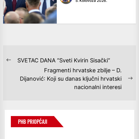
5. Kolovoza 2026.
NAVIGACIJA
SVETAC DANA “Sveti Kvirin Sisački”
Previous
OBJAVA
Fragmenti hrvatske zbilje – D.
post:
Dijanović: Koji su danas ključni hrvatski
Ne
nacionalni interesi
po
PHB PRIOPĆAJI