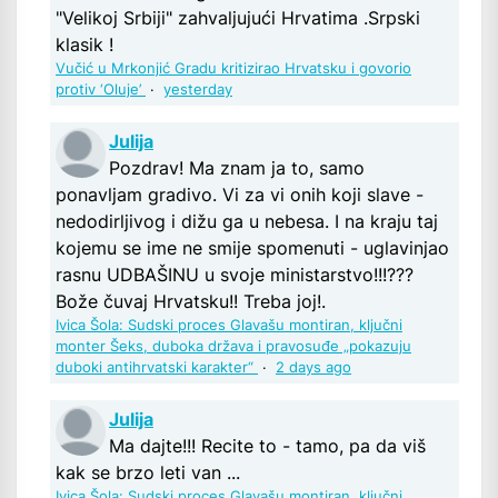
"Velikoj Srbiji" zahvaljujući Hrvatima .Srpski
klasik !
Vučić u Mrkonjić Gradu kritizirao Hrvatsku i govorio
protiv ‘Oluje’
·
yesterday
Julija
Pozdrav! Ma znam ja to, samo
ponavljam gradivo. Vi za vi onih koji slave -
nedodirljivog i dižu ga u nebesa. I na kraju taj
kojemu se ime ne smije spomenuti - uglavinjao
rasnu UDBAŠINU u svoje ministarstvo!!!???
Bože čuvaj Hrvatsku!! Treba joj!.
Ivica Šola: Sudski proces Glavašu montiran, ključni
monter Šeks, duboka država i pravosuđe „pokazuju
duboki antihrvatski karakter“
·
2 days ago
Julija
Ma dajte!!! Recite to - tamo, pa da viš
kak se brzo leti van ...
Ivica Šola: Sudski proces Glavašu montiran, ključni