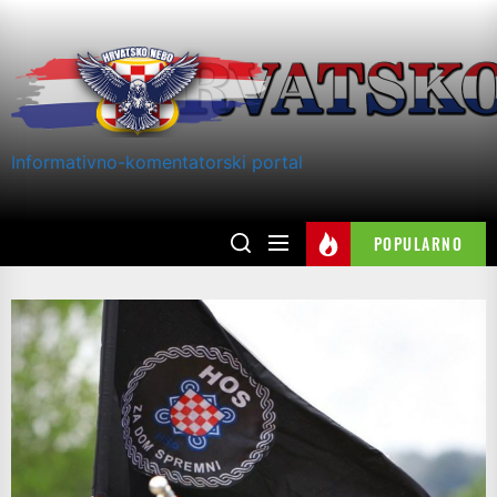
Skip
to
the
content
Informativno-komentatorski portal
POPULARNO