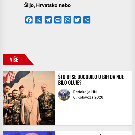
Šiljo, Hrvatsko nebo
Facebook
X
Telegram
PrintFriendly
WhatsApp
Twitter
Share
VIŠE
ŠTO BI SE DOGODILO U BIH DA NIJE
BILO OLUJE?
Redakcija HN
6. Kolovoza 2026.