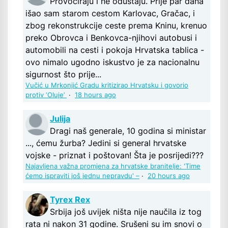
Provociraju i ne odustaju. Prije par dana
išao sam starom cestom Karlovac, Gračac, i
zbog rekonstrukcije ceste prema Kninu, krenuo
preko Obrovca i Benkovca-njihovi autobusi i
automobili na cesti i pokoja Hrvatska tablica -
ovo nimalo ugodno iskustvo je za nacionalnu
sigurnost što prije...
Vučić u Mrkonjić Gradu kritizirao Hrvatsku i govorio
protiv ‘Oluje’
·
18 hours ago
Julija
Dragi naš generale, 10 godina si ministar
..., ćemu žurba? Jedini si general hrvatske
vojske - priznat i poštovan! Šta je posrijedi???
Najavljena važna promjena za hrvatske branitelje: 'Time
ćemo ispraviti još jednu nepravdu' –
·
20 hours ago
Tyrex Rex
Srbija još uvijek ništa nije naučila iz tog
rata ni nakon 31 godine. Srušeni su im snovi o