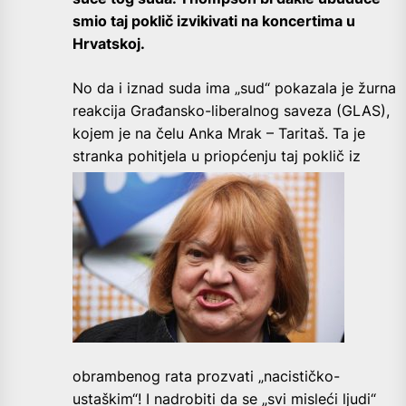
smio taj poklič izvikivati na koncertima u
Hrvatskoj.
No da i iznad suda ima „sud“ pokazala je žurna
reakcija Građansko-liberalnog saveza (GLAS),
kojem je na čelu Anka Mrak – Taritaš. Ta je
stranka pohitjela u priopćenju taj
poklič iz
obrambenog rata prozvati „nacističko-
ustaškim“! I nadrobiti da se „svi misleći ljudi“