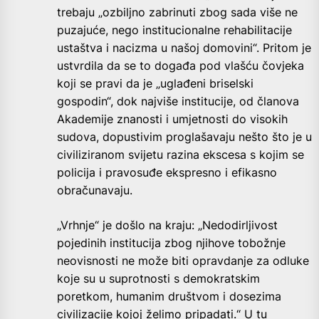
trebaju „ozbiljno zabrinuti zbog sada više ne
puzajuće, nego institucionalne rehabilitacije
ustaštva i nacizma u našoj domovini“. Pritom je
ustvrdila da se to događa pod vlašću čovjeka
koji se pravi da je „uglađeni briselski
gospodin“, dok najviše institucije, od članova
Akademije znanosti i umjetnosti do visokih
sudova, dopustivim proglašavaju nešto što je u
civiliziranom svijetu razina ekscesa s kojim se
policija i pravosuđe ekspresno i efikasno
obračunavaju.
„Vrhnje“ je došlo na kraju: „Nedodirljivost
pojedinih institucija zbog njihove tobožnje
neovisnosti ne može biti opravdanje za odluke
koje su u suprotnosti s demokratskim
poretkom, humanim društvom i dosezima
civilizacije kojoj želimo pripadati.“ U tu