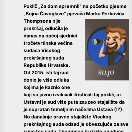
Poklič „Za dom spremni!“ na početku pjesme
„Bojna Čavoglave“ pjevača
Marka Perkovića
Thompsona nije
prekršaj, odlučila je
danas na općoj sjednici
tročetvrtinska većina
sudaca Visokog
prekršajnog suda
Republike Hrvatske.
Od 2015. isti taj sud
donio je više odluka
kojima je kaznio one
koji su javno izvikivali ili isticali taj poklič, a i
Ustavni je sud više puta zauzeo stajalište da
je suprotan temeljnim načelima Ustava (!?).
No današnje pravno stajalište Visokog
prekršajnog suda odsad je obvezujuće za sve
suce tog suda. Thompson bi dakle ubuduće