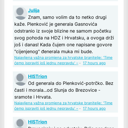
Julija
Znam, samo volim da to netko drugi
kaže. Plenković je generala Gasnovića
odstranio iz svoje blizine ne samom početku
svog pohoda na HDZ i Hrvatsku, a ovoga drži
još i danas! Kada čujem one napisane govore
"cijenjenog" đenerala muka mi bude.
Najavljena važna promjena za hrvatske branitelje: 'Time
ćemo ispraviti još jednu nepravdu' –
·
17 hours ago
HISTrion
Od generala do Plenković-potrčko. Bez
časti i morala...od Slunja do Brezovice -
sramote i Hrvata.
Najavljena važna promjena za hrvatske branitelje: 'Time
ćemo ispraviti još jednu nepravdu' –
·
17 hours ago
HISTrion