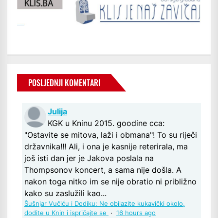
POSLJEDNJI KOMENTARI
Julija
KGK u Kninu 2015. goodine cca:
"Ostavite se mitova, laži i obmana"! To su riječi
državnika!!! Ali, i ona je kasnije reterirala, ma
još isti dan jer je Jakova poslala na
Thompsonov koncert, a sama nije došla. A
nakon toga nitko im se nije obratio ni približno
kako su zaslužili kao...
Šušnjar Vučiću i Dodiku: Ne obilazite kukavički okolo,
dođite u Knin i ispričajte se
·
16 hours ago