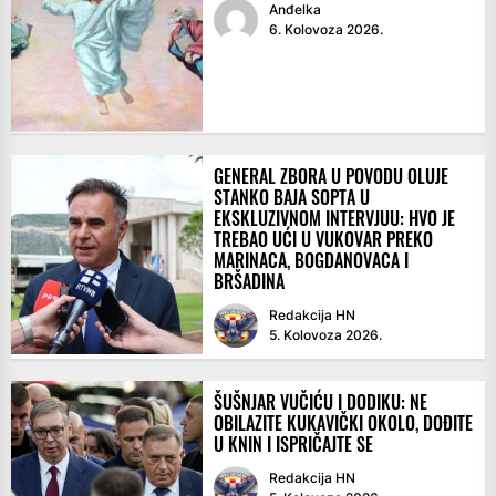
Anđelka
6. Kolovoza 2026.
GENERAL ZBORA U POVODU OLUJE
STANKO BAJA SOPTA U
EKSKLUZIVNOM INTERVJUU: HVO JE
TREBAO UĆI U VUKOVAR PREKO
MARINACA, BOGDANOVACA I
BRŠADINA
Redakcija HN
5. Kolovoza 2026.
ŠUŠNJAR VUČIĆU I DODIKU: NE
OBILAZITE KUKAVIČKI OKOLO, DOĐITE
U KNIN I ISPRIČAJTE SE
Redakcija HN