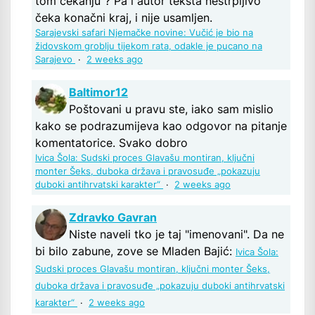
tom čekanju”? Pa i autor teksta nestrpljivo
čeka konačni kraj, i nije usamljen.
Sarajevski safari Njemačke novine: Vučić je bio na
židovskom groblju tijekom rata, odakle je pucano na
Sarajevo
·
2 weeks ago
Baltimor12
Poštovani u pravu ste, iako sam mislio
kako se podrazumijeva kao odgovor na pitanje
komentatorice. Svako dobro
Ivica Šola: Sudski proces Glavašu montiran, ključni
monter Šeks, duboka država i pravosuđe „pokazuju
duboki antihrvatski karakter“
·
2 weeks ago
Zdravko Gavran
Niste naveli tko je taj "imenovani". Da ne
bi bilo zabune, zove se Mladen Bajić:
Ivica Šola:
Sudski proces Glavašu montiran, ključni monter Šeks,
duboka država i pravosuđe „pokazuju duboki antihrvatski
karakter“
·
2 weeks ago