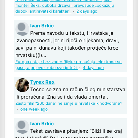
monter Šeks, duboka država i pravosuđe „pokazuju
duboki antihrvatski karakter“
·
2 days ago
Ivan Brkic
Prema navodu u tekstu, Hrvatska je
izvanopasnosti, jer ni riječi o rijekama, dravi,
savi pa ni dunavu koji također protječe kroz
hrvatsku((!)…
Europa ostaje bez vode: Rijeke presušuju, elektrane se
gase, a prijevoz robe sve je teži
·
4 days ago
Tyrex Rex
Točno se zna na račun čijeg ministarstva
ili proračuna. Zna se i da vlada omerta .
Zašto film “260 dana” ne smije u hrvatske kinodvorane?
·
one week ago
Ivan Brkic
Tekst završava pitanjem: “Bliži li se kraj