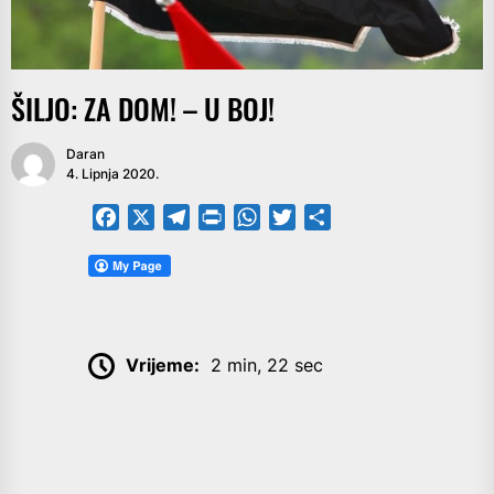
ŠILJO: ZA DOM! – U BOJ!
Daran
4. Lipnja 2020.
Facebook
X
Telegram
PrintFriendly
WhatsApp
Twitter
Share
Vrijeme:
2 min, 22 sec