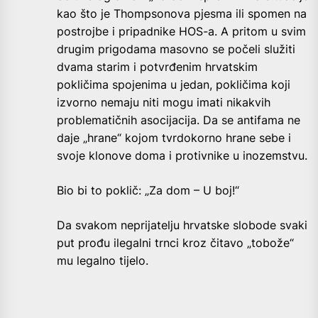
kao što je Thompsonova pjesma ili spomen na
postrojbe i pripadnike HOS-a. A pritom u svim
drugim prigodama masovno se počeli služiti
dvama starim i potvrđenim hrvatskim
pokličima spojenima u jedan, pokličima koji
izvorno nemaju niti mogu imati nikakvih
problematičnih asocijacija. Da se antifama ne
daje „hrane“ kojom tvrdokorno hrane sebe i
svoje klonove doma i protivnike u inozemstvu.
Bio bi to poklič: „Za dom – U boj!“
Da svakom neprijatelju hrvatske slobode svaki
put prođu ilegalni trnci kroz čitavo „tobože“
mu legalno tijelo.