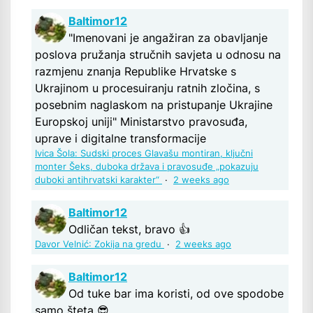
Baltimor12
"Imenovani je angažiran za obavljanje
poslova pružanja stručnih savjeta u odnosu na
razmjenu znanja Republike Hrvatske s
Ukrajinom u procesuiranju ratnih zločina, s
posebnim naglaskom na pristupanje Ukrajine
Europskoj uniji" Ministarstvo pravosuđa,
uprave i digitalne transformacije
Ivica Šola: Sudski proces Glavašu montiran, ključni
monter Šeks, duboka država i pravosuđe „pokazuju
duboki antihrvatski karakter“
·
2 weeks ago
Baltimor12
Odličan tekst, bravo 👍
Davor Velnić: Zokija na gredu
·
2 weeks ago
Baltimor12
Od tuke bar ima koristi, od ove spodobe
samo šteta 😎