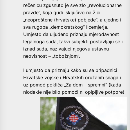
rečenicu zgusnuto je sve zlo „revolucionarne
pravde“, koja gudi isključivo na žici
„neoproštene (hrvatske) pobjede“, a ujedno i
sva rugoba „demokratskog“ licemjerja.
Umjesto da uljuđeno priznaju mjerodavnost
legalnoga suda, takvi subjekti postavljaju se i
iznad suda, nazivajući njegovu ustavnu
neovisnost – „tobožnjom“.
I umjesto da priznaju kako su se pripadnici
Hrvatske vojske i Hrvatskih oružanih snaga i
uz pomoć pokliča „Za dom – spremni“ (kada
niodakle nije bilo pomoći ni opipljive potpore)