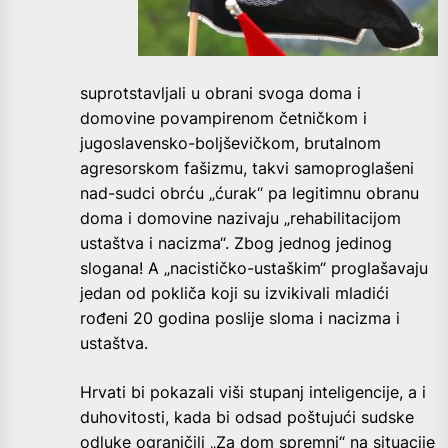
suprotstavljali u obrani svoga doma i
domovine povampirenom četničkom i
jugoslavensko-boljševičkom, brutalnom
agresorskom fašizmu, takvi samoproglašeni
nad-sudci obrću „ćurak“ pa legitimnu obranu
doma i domovine nazivaju „rehabilitacijom
ustaštva i nacizma“. Zbog jednog jedinog
slogana! A „nacističko-ustaškim“ proglašavaju
jedan od pokliča koji su izvikivali mladići
rođeni 20 godina poslije sloma i nacizma i
ustaštva.
Hrvati bi pokazali viši stupanj inteligencije, a i
duhovitosti, kada bi odsad poštujući sudske
odluke ograničili „Za dom spremni“ na situacije