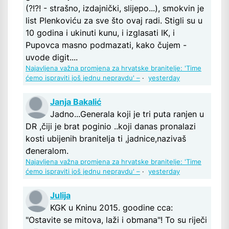
(?!?! - strašno, izdajnički, slijepo...), smokvin je
list Plenkoviću za sve što ovaj radi. Stigli su u
10 godina i ukinuti kunu, i izglasati IK, i
Pupovca masno podmazati, kako čujem -
uvode digit....
Najavljena važna promjena za hrvatske branitelje: 'Time
ćemo ispraviti još jednu nepravdu' –
·
yesterday
Janja Bakalić
Jadno...Generala koji je tri puta ranjen u
DR ,čiji je brat poginio ..koji danas pronalazi
kosti ubijenih branitelja ti ,jadnice,nazivaš
đeneralom.
Najavljena važna promjena za hrvatske branitelje: 'Time
ćemo ispraviti još jednu nepravdu' –
·
yesterday
Julija
KGK u Kninu 2015. goodine cca:
"Ostavite se mitova, laži i obmana"! To su riječi