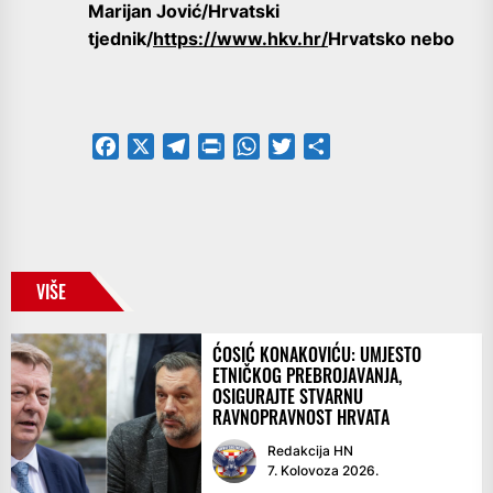
Marijan Jović/Hrvatski
tjednik/
https://www.hkv.hr/
Hrvatsko nebo
Facebook
X
Telegram
PrintFriendly
WhatsApp
Twitter
Share
VIŠE
ĆOSIĆ KONAKOVIĆU: UMJESTO
ETNIČKOG PREBROJAVANJA,
OSIGURAJTE STVARNU
RAVNOPRAVNOST HRVATA
Redakcija HN
7. Kolovoza 2026.