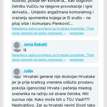
nizbrdo, poslije MP koncerta,.. kao odgovori
četniku Vučiću na njegove provokacije i igre
skrivača... Umjesto angažmana komunalnog i
vraćanju spomenika kojega je IS srušio - ne
pitaj srbe i komunjaru Plenković...
Najavljena važna promjena za hrvatske branitelje: 'Time
ćemo ispraviti još jednu nepravdu' –
·
yesterday
Janja Bakalić
Iš
Najavljena važna promjena za hrvatske branitelje: 'Time
ćemo ispraviti još jednu nepravdu' –
·
yesterday
Julija
Hrvatski general nije dostojan Hrvatske
jer je prije kratkog vremena odšutio proslavu
pokolja (genocida) Hrvata i pečenja mladog
svećenika na ražnju od strane četnika. Niti
zucnuo nije. Kako može biti u TOJ Vladi???
Neshvatljivo. Zar su hrvatski nevini životi tako