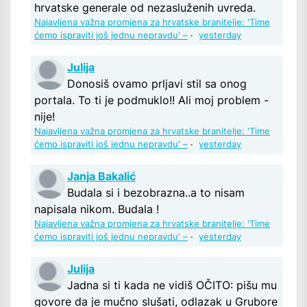
hrvatske generale od nezasluženih uvreda.
Najavljena važna promjena za hrvatske branitelje: 'Time
ćemo ispraviti još jednu nepravdu' –
·
yesterday
Julija
Donosiš ovamo prljavi stil sa onog
portala. To ti je podmuklo!! Ali moj problem -
nije!
Najavljena važna promjena za hrvatske branitelje: 'Time
ćemo ispraviti još jednu nepravdu' –
·
yesterday
Janja Bakalić
Budala si i bezobrazna..a to nisam
napisala nikom. Budala !
Najavljena važna promjena za hrvatske branitelje: 'Time
ćemo ispraviti još jednu nepravdu' –
·
yesterday
Julija
Jadna si ti kada ne vidiš OČITO: pišu mu
govore da je mučno slušati, odlazak u Grubore