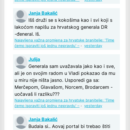
Janja Bakalić
Išš druži se s kokošima kao i svi koji s
lakoćom napišu za hrvatskog generala DR
-đeneral. Iš.
Najavljena važna promjena za hrvatske branitelje: 'Time
ćemo ispraviti još jednu nepravdu' –
·
yesterday
Julija
Generala sam uvažavala jako kao i sve,
ali je on svojim radom u Vladi pokazao da mu
u miru nije ništa jasno. Usporedi ga sa:
Merčepom, Glavašom, Norcem, Brodarcem -
uočavaš li razliku???
Najavljena važna promjena za hrvatske branitelje: 'Time
ćemo ispraviti još jednu nepravdu' –
·
yesterday
Janja Bakalić
Budala si.. Aovaj portal bi trebao štiti