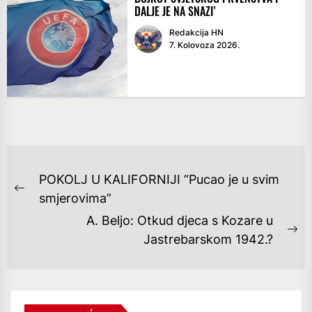
DALJE JE NA SNAZI’
Redakcija HN
7. Kolovoza 2026.
NAVIGACIJA
POKOLJ U KALIFORNIJI “Pucao je u svim
OBJAVA
Previous
smjerovima”
post:
A. Beljo: Otkud djeca s Kozare u
Ne
Jastrebarskom 1942.?
po