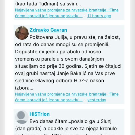
(kao tada Tuđman) sa svim...
Najavljena važna promjena za hrvatske branitelje: 'Time
ćemo ispraviti još jednu nepravdu' –
·
11 hours ago
Zdravko Gavran
Poštovana Julija, u pravu ste, na žalost,
od rata do danas mnogi su se promijenili.
Dopustite mi jednu parabolu odnosno
vremensku paralelu s ovom današnjom
situacijam od prije 36 godina. Sjetih se čitajući
ovaj grubi nasrtaj Janje Bakalić na Vas prve
sjednice Glavnog odbora HDZ-a nakon
izbora...
Najavljena važna promjena za hrvatske branitelje: 'Time
ćemo ispraviti još jednu nepravdu' –
·
yesterday
HISTrion
Evo danas čitam...poslalo ga u Slunj
(dan grada) a odakle je sve za njega krenulo