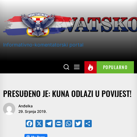
Skip
to
the
content
Informativno-komentatorski portal
POPULARNO
PRESUĐENO JE: KUNA ODLAZI U POVIJEST!
Anđelka
29. Srpnja 2019.
Facebook
X
Telegram
PrintFriendly
WhatsApp
Twitter
Share