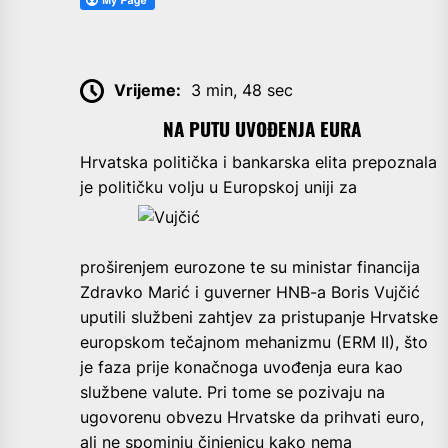
Vrijeme:
3 min, 48 sec
NA PUTU UVOĐENJA EURA
H
rvatska politička i bankarska elita prepoznala
je političku volju u Europskoj uniji za
proširenjem eurozone te su ministar financija
Zdravko Marić i guverner HNB-a Boris Vujčić
uputili službeni zahtjev za pristupanje Hrvatske
europskom tečajnom mehanizmu (ERM II), što
je faza prije konačnoga uvođenja eura kao
službene valute. Pri tome se pozivaju na
ugovorenu obvezu Hrvatske da prihvati euro,
ali ne spominju činjenicu kako nema