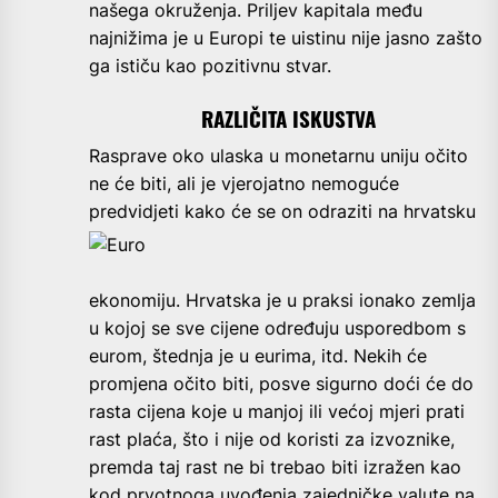
našega okruženja. Priljev kapitala među
najnižima je u Europi te uistinu nije jasno zašto
ga ističu kao pozitivnu stvar.
RAZLIČITA ISKUSTVA
Rasprave oko ulaska u monetarnu uniju očito
ne će biti, ali je vjerojatno nemoguće
predvidjeti kako će se on odraziti
na hrvatsku
ekonomiju. Hrvatska je u praksi ionako zemlja
u kojoj se sve cijene određuju usporedbom s
eurom, štednja je u eurima, itd. Nekih će
promjena očito biti, posve sigurno doći će do
rasta cijena koje u manjoj ili većoj mjeri prati
rast plaća, što i nije od koristi za izvoznike,
premda taj rast ne bi trebao biti izražen kao
kod prvotnoga uvođenja zajedničke valute na