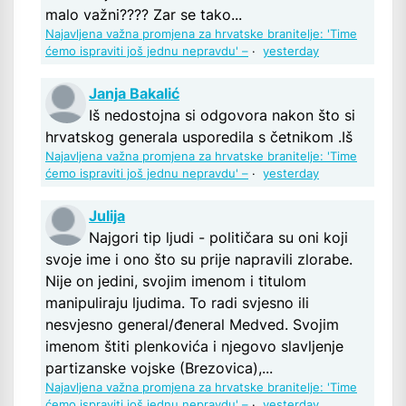
malo važni???? Zar se tako...
Najavljena važna promjena za hrvatske branitelje: 'Time
ćemo ispraviti još jednu nepravdu' –
·
yesterday
Janja Bakalić
Iš nedostojna si odgovora nakon što si
hrvatskog generala usporedila s četnikom .Iš
Najavljena važna promjena za hrvatske branitelje: 'Time
ćemo ispraviti još jednu nepravdu' –
·
yesterday
Julija
Najgori tip ljudi - političara su oni koji
svoje ime i ono što su prije napravili zlorabe.
Nije on jedini, svojim imenom i titulom
manipuliraju ljudima. To radi svjesno ili
nesvjesno general/đeneral Medved. Svojim
imenom štiti plenkovića i njegovo slavljenje
partizanske vojske (Brezovica),...
Najavljena važna promjena za hrvatske branitelje: 'Time
ćemo ispraviti još jednu nepravdu' –
·
yesterday