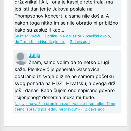
državnika!!! Ali, i ona je kasnije reterirala, ma
još isti dan jer je Jakova poslala na
Thompsonov koncert, a sama nije došla. A
nakon toga nitko im se nije obratio ni približno
kako su zaslužili kao...
Šušnjar Vučiću i Dodiku: Ne obilazite kukavički okolo,
dođite u Knin i ispričajte se
·
2 days ago
Julija
Znam, samo volim da to netko drugi
kaže. Plenković je generala Gasnovića
odstranio iz svoje blizine ne samom početku
svog pohoda na HDZ i Hrvatsku, a ovoga drži
još i danas! Kada čujem one napisane govore
"cijenjenog" đenerala muka mi bude.
Najavljena važna promjena za hrvatske branitelje: 'Time
ćemo ispraviti još jednu nepravdu' –
·
2 days ago