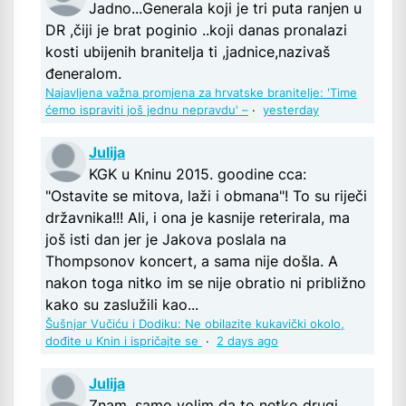
Jadno...Generala koji je tri puta ranjen u
DR ,čiji je brat poginio ..koji danas pronalazi
kosti ubijenih branitelja ti ,jadnice,nazivaš
đeneralom.
Najavljena važna promjena za hrvatske branitelje: 'Time
ćemo ispraviti još jednu nepravdu' –
·
yesterday
Julija
KGK u Kninu 2015. goodine cca:
"Ostavite se mitova, laži i obmana"! To su riječi
državnika!!! Ali, i ona je kasnije reterirala, ma
još isti dan jer je Jakova poslala na
Thompsonov koncert, a sama nije došla. A
nakon toga nitko im se nije obratio ni približno
kako su zaslužili kao...
Šušnjar Vučiću i Dodiku: Ne obilazite kukavički okolo,
dođite u Knin i ispričajte se
·
2 days ago
Julija
Znam, samo volim da to netko drugi