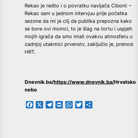
Rekao je nešto i o povratku navijača Ciboni: –
Rekao sam u jednom intervjuu prije početka
sezone da mi je cilj da publika prepozna kako
se bore ovi momci, to je šlag na tortu i uspjeh
mojih igrača da smo imali ovakvu atmosferu u
zadnjoj utakmici prvenstv, zaključio je, prenosi
HRT.
Dnevnik.ba/
https://www.dnevnik.ba/
Hrvatsko
nebo
Facebook
X
Telegram
PrintFriendly
WhatsApp
Twitter
Share