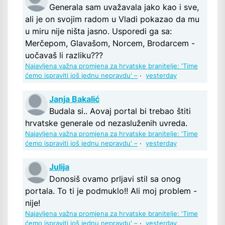
Generala sam uvažavala jako kao i sve,
ali je on svojim radom u Vladi pokazao da mu
u miru nije ništa jasno. Usporedi ga sa:
Merčepom, Glavašom, Norcem, Brodarcem -
uočavaš li razliku???
Najavljena važna promjena za hrvatske branitelje: 'Time
ćemo ispraviti još jednu nepravdu' –
·
yesterday
Janja Bakalić
Budala si.. Aovaj portal bi trebao štiti
hrvatske generale od nezasluženih uvreda.
Najavljena važna promjena za hrvatske branitelje: 'Time
ćemo ispraviti još jednu nepravdu' –
·
yesterday
Julija
Donosiš ovamo prljavi stil sa onog
portala. To ti je podmuklo!! Ali moj problem -
nije!
Najavljena važna promjena za hrvatske branitelje: 'Time
ćemo ispraviti još jednu nepravdu' –
·
yesterday