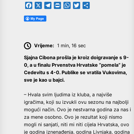
Facebook
X
Telegram
PrintFriendly
WhatsApp
Twitter
Share
Vrijeme:
1 min, 16 sec
Sjajna Cibona prošla je kroiz doigravanje s 9-
0, a u finalu Prvenstva Hrvatske “pomela” je
Cedevitu s 4-0. Publike se vratila Vukovima,
sve je kao u bajci.
– Hvala svim ljudima iz kluba, a najviše
igračima, koji su izvukli ovu sezonu na najbolji
mogući način. Ovo je nestvarna godina za nas i
za mene osobno. Ovo je rezultat koji nismo
mogli ni sanjati, niti mi niti cijela Hrvatska, ovo
je godina iznenađenja, godina Livnjaka, godina