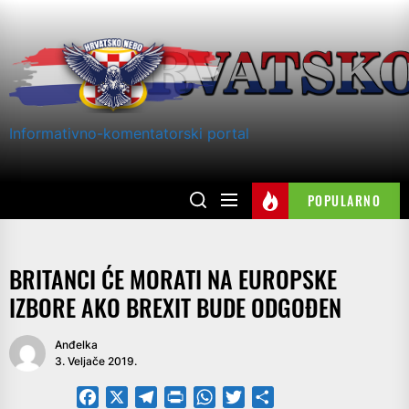
Skip
to
the
content
Informativno-komentatorski portal
POPULARNO
BRITANCI ĆE MORATI NA EUROPSKE
IZBORE AKO BREXIT BUDE ODGOĐEN
Anđelka
3. Veljače 2019.
Facebook
X
Telegram
PrintFriendly
WhatsApp
Twitter
Share