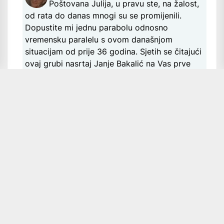
Poštovana Julija, u pravu ste, na žalost,
od rata do danas mnogi su se promijenili.
Dopustite mi jednu parabolu odnosno
vremensku paralelu s ovom današnjom
situacijam od prije 36 godina. Sjetih se čitajući
ovaj grubi nasrtaj Janje Bakalić na Vas prve
sjednice Glavnog odbora HDZ-a nakon
izbora...
Najavljena važna promjena za hrvatske branitelje: 'Time
ćemo ispraviti još jednu nepravdu' –
·
17 hours ago
HISTrion
Evo danas čitam...poslalo ga u Slunj
(dan grada) a odakle je sve za njega krenulo
nizbrdo, poslije MP koncerta,.. kao odgovori
četniku Vučiću na njegove provokacije i igre
skrivača... Umjesto angažmana komunalnog i
vraćanju spomenika kojega je IS srušio - ne
pitaj srbe i komunjaru Plenković...