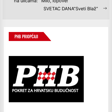
OBJAVA
Previous
na ulicama: ´Milo, lopove!´
post:
SVETAC DANA”Sveti Blaž”
Ne
po
PHB PRIOPĆAJI