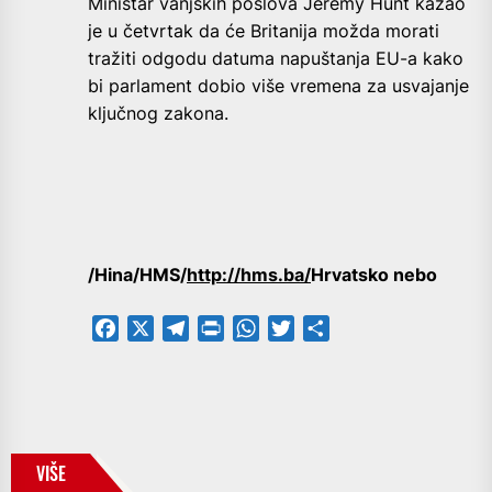
Ministar vanjskih poslova Jeremy Hunt kazao
je u četvrtak da će Britanija možda morati
tražiti odgodu datuma napuštanja EU-a kako
bi parlament dobio više vremena za usvajanje
ključnog zakona.
/Hina/HMS/
http://hms.ba/
Hrvatsko nebo
Facebook
X
Telegram
PrintFriendly
WhatsApp
Twitter
Share
VIŠE