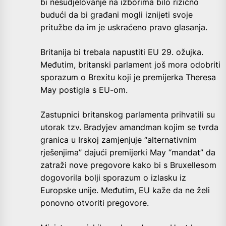
bi nesudjelovanje na izborima bilo rizično
budući da bi građani mogli iznijeti svoje
pritužbe da im je uskraćeno pravo glasanja.
Britanija bi trebala napustiti EU 29. ožujka.
Međutim, britanski parlament još mora odobriti
sporazum o Brexitu koji je premijerka Theresa
May postigla s EU-om.
Zastupnici britanskog parlamenta prihvatili su
utorak tzv. Bradyjev amandman kojim se tvrda
granica u Irskoj zamjenjuje “alternativnim
rješenjima” dajući premijerki May “mandat” da
zatraži nove pregovore kako bi s Bruxellesom
dogovorila bolji sporazum o izlasku iz
Europske unije. Međutim, EU kaže da ne želi
ponovno otvoriti pregovore.