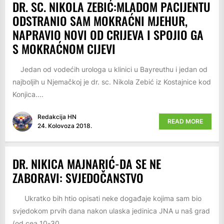
DR. SC. NIKOLA ZEBIĆ:MLADOM PACIJENTU
ODSTRANIO SAM MOKRAĆNI MJEHUR,
NAPRAVIO NOVI OD CRIJEVA I SPOJIO GA
S MOKRAĆNOM CIJEVI
Jedan od vodećih urologa u klinici u Bayreuthu i jedan od
najboljih u Njemačkoj je dr. sc. Nikola Zebić iz Kostajnice kod
Konjica....
Redakcija HN
READ MORE
24. Kolovoza 2018.
DR. NIKICA MAJNARIĆ-DA SE NE
ZABORAVI: SVJEDOČANSTVO
Ukratko bih htio opisati neke događaje kojima sam bio
svjedokom prvih dana nakon ulaska jedinica JNA u naš grad
(od cea 10-30,...