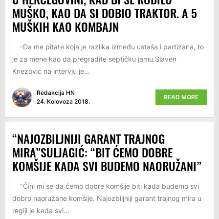
MUŠKO, KAO DA SI DOBIO TRAKTOR. A 5
MUŠKIH KAO KOMBAJN
-Da me pitate koja je razlika između ustaša i partizana, to
je za mene kao da pregradite septičku jamu.Slaven
Knezović na intervju je...
Redakcija HN
READ MORE
24. Kolovoza 2018.
“NAJOZBILJNIJI GARANT TRAJNOG
MIRA”SULJAGIĆ: “BIT ĆEMO DOBRE
KOMŠIJE KADA SVI BUDEMO NAORUŽANI”
"Čini mi se da ćemo dobre komšije biti kada budemo svi
dobro naoružane komšije. Najozbiljniji garant trajnog mira u
regiji je kada svi...