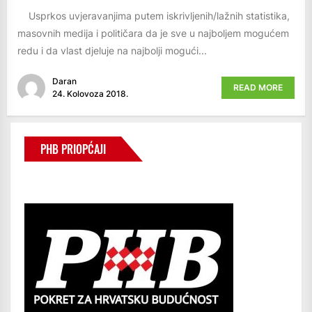
Usprkos uvjeravanjima putem iskrivljenih/lažnih statistika,
masovnih medija i političara da je sve u najboljem mogućem
redu i da vlast djeluje na najbolji mogući...
Daran
READ MORE
24. Kolovoza 2018.
PHB PRIOPĆAJI