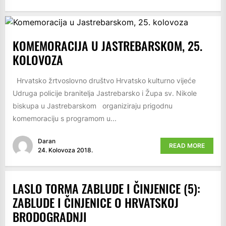
KOMEMORACIJA U JASTREBARSKOM, 25.
KOLOVOZA
Hrvatsko žrtvoslovno društvo Hrvatsko kulturno vijeće
Udruga policije branitelja Jastrebarsko i Župa sv. Nikole
biskupa u Jastrebarskom organiziraju prigodnu
komemoraciju s programom u...
Daran
READ MORE
24. Kolovoza 2018.
LASLO TORMA ZABLUDE I ČINJENICE (5):
ZABLUDE I ČINJENICE O HRVATSKOJ
BRODOGRADNJI