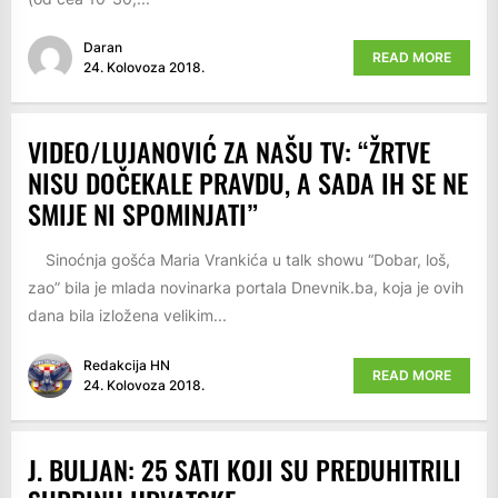
Daran
READ MORE
24. Kolovoza 2018.
VIDEO/LUJANOVIĆ ZA NAŠU TV: “ŽRTVE
NISU DOČEKALE PRAVDU, A SADA IH SE NE
SMIJE NI SPOMINJATI”
Sinoćnja gošća Maria Vrankića u talk showu “Dobar, loš,
zao” bila je mlada novinarka portala Dnevnik.ba, koja je ovih
dana bila izložena velikim...
Redakcija HN
READ MORE
24. Kolovoza 2018.
J. BULJAN: 25 SATI KOJI SU PREDUHITRILI