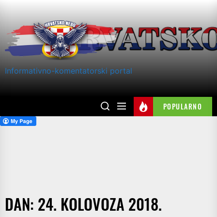
Skip
to
the
content
Informativno-komentatorski portal
POPULARNO
DAN:
24. KOLOVOZA 2018.