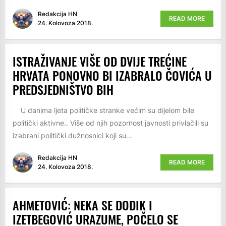
Redakcija HN
READ MORE
24. Kolovoza 2018.
ISTRAŽIVANJE VIŠE OD DVIJE TREĆINE
HRVATA PONOVNO BI IZABRALO ČOVIĆA U
PREDSJEDNIŠTVO BIH
U danima ljeta političke stranke većim su dijelom bile
politički aktivne.. Više od njih pozornost javnosti privlačili su
izabrani politički dužnosnici koji su...
Redakcija HN
READ MORE
24. Kolovoza 2018.
AHMETOVIĆ: NEKA SE DODIK I
IZETBEGOVIĆ URAZUME, POČELO SE