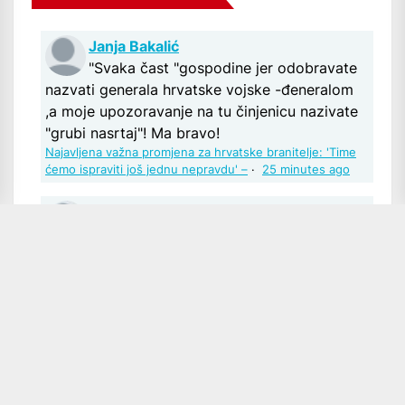
Janja Bakalić
"Svaka čast "gospodine jer odobravate
nazvati generala hrvatske vojske -đeneralom
,a moje upozoravanje na tu činjenicu nazivate
"grubi nasrtaj"! Ma bravo!
Najavljena važna promjena za hrvatske branitelje: 'Time
ćemo ispraviti još jednu nepravdu' –
·
25 minutes ago
Mario
Udruge za sisanje proračuna a to im je i
svrha i ništa novo
Pupovac tražio reakciju, udruge prijavile ustaške
pozdrave u Kninu
·
2 hours ago
Julija
Pozdrav G. Gavran. Šta reći? Već je sve
prepričano i pretreseno 100x. Imamo trenutno
što imamo. Ja vjerujem i znam da ako ovi