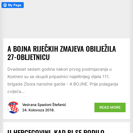
A BOJNA RIJEČKIH ZMAJEVA OBILJEŽILA
27-OBLJETNICU
Dvadeset sedam godina nakon prvog postrojavanja u
Kostreni su se okupili pripadnici najelitnijeg dijela 111.
brigade Zbora narodne garde - A BOJNE. Prije polaganja
cvijeća...
Vedrana Spadoni Štefanić
READ MORE
24. Kolovoza 2018.
U HERCEGOVINI, KAD BI SE RODILO