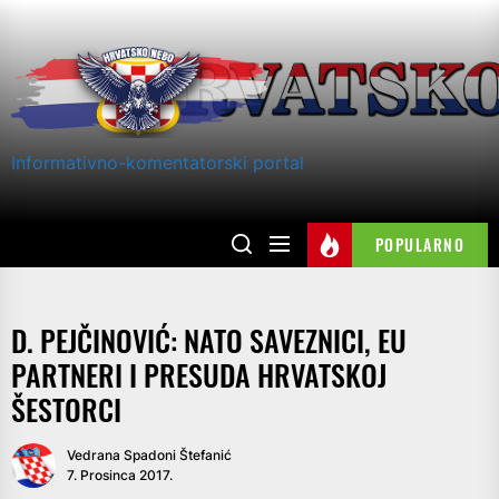
Skip
to
the
content
Informativno-komentatorski portal
POPULARNO
D. PEJČINOVIĆ: NATO SAVEZNICI, EU
PARTNERI I PRESUDA HRVATSKOJ
ŠESTORCI
Vedrana Spadoni Štefanić
7. Prosinca 2017.