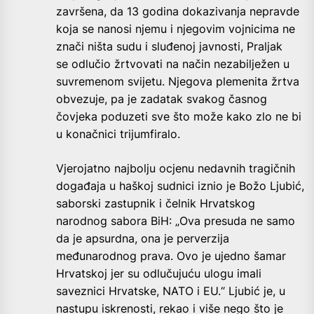
završena, da 13 godina dokazivanja nepravde
koja se nanosi njemu i njegovim vojnicima ne
znači ništa sudu i sluđenoj javnosti, Praljak
se odlučio žrtvovati na način nezabilježen u
suvremenom svijetu. Njegova plemenita žrtva
obvezuje, pa je zadatak svakog časnog
čovjeka poduzeti sve što može kako zlo ne bi
u konačnici trijumfiralo.
Vjerojatno najbolju ocjenu nedavnih tragičnih
događaja u haškoj sudnici iznio je Božo Ljubić,
saborski zastupnik i čelnik Hrvatskog
narodnog sabora BiH: „Ova presuda ne samo
da je apsurdna, ona je perverzija
međunarodnog prava. Ovo je ujedno šamar
Hrvatskoj jer su odlučujuću ulogu imali
saveznici Hrvatske, NATO i EU.“ Ljubić je, u
nastupu iskrenosti, rekao i više nego što je