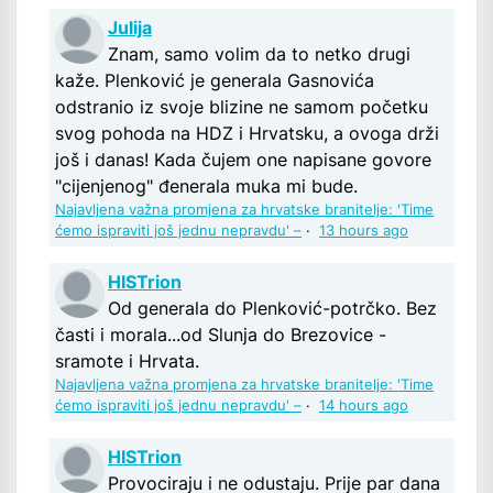
Julija
Znam, samo volim da to netko drugi
kaže. Plenković je generala Gasnovića
odstranio iz svoje blizine ne samom početku
svog pohoda na HDZ i Hrvatsku, a ovoga drži
još i danas! Kada čujem one napisane govore
"cijenjenog" đenerala muka mi bude.
Najavljena važna promjena za hrvatske branitelje: 'Time
ćemo ispraviti još jednu nepravdu' –
·
13 hours ago
HISTrion
Od generala do Plenković-potrčko. Bez
časti i morala...od Slunja do Brezovice -
sramote i Hrvata.
Najavljena važna promjena za hrvatske branitelje: 'Time
ćemo ispraviti još jednu nepravdu' –
·
14 hours ago
HISTrion
Provociraju i ne odustaju. Prije par dana