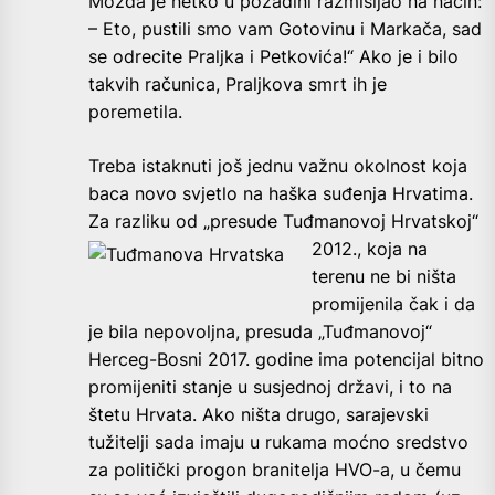
Možda je netko u pozadini razmišljao na način:
– Eto, pustili smo vam Gotovinu i Markača, sad
se odrecite Praljka i Petkovića!“ Ako je i bilo
takvih računica, Praljkova smrt ih je
poremetila.
Treba istaknuti još jednu važnu okolnost koja
baca novo svjetlo na haška suđenja Hrvatima.
Za razliku od „presude
Tuđmanovoj Hrvatskoj“
2012., koja na
terenu ne bi ništa
promijenila čak i da
je bila nepovoljna, presuda „Tuđmanovoj“
Herceg-Bosni 2017. godine ima potencijal bitno
promijeniti stanje u susjednoj državi, i to na
štetu Hrvata. Ako ništa drugo, sarajevski
tužitelji sada imaju u rukama moćno sredstvo
za politički progon branitelja HVO-a, u čemu