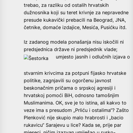
trebao, za razliku od ostalih hrvatskih
dužnosnika koji su teret krivnje za nepravedne
presude kukavički prebacili na Beograd, JNA,
četnike, domaće izdajice, Mesića, Pusićku itd.
Iz zadanog modela ponašanja nisu iskočili ni
predsjednica države ni predsjednik vlade;
umjesto jasnih i odlučnih
izjava o
stvarnim krivcima za potpuni fijasko hrvatske
politike, zagnjavili su ogorčenu javnost
beskonačnim pričama o srpskoj agresiji i
hrvatskoj pomoći BiH, odnosno tamošnjim
Muslimanima. OK, sve je to istina, ali kakvo to
veze ima s presudom „Prliću i ostalima“? Zašto
Plenković nije skupio malo hrabrosti i „bacio
rukavicu“ Sarajevu u lice? Kada se, prije par
mjeseci, ničim izazvan umiješao u rusko-