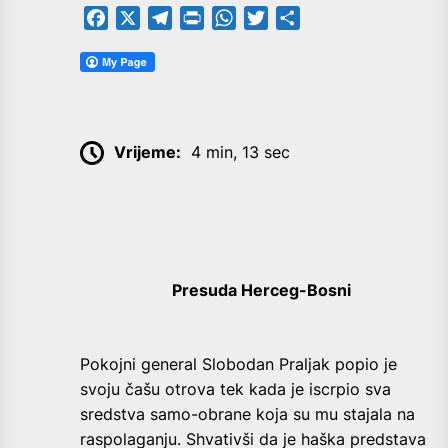
Facebook
X
Telegram
PrintFriendly
WhatsApp
Twitter
Share
Vrijeme:
4 min, 13 sec
Presuda Herceg-Bosni
P
okojni general Slobodan Praljak popio je
svoju čašu otrova tek kada je iscrpio sva
sredstva samo-obrane koja su mu stajala na
raspolaganju. Shvativši da je haška predstava