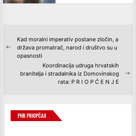
NAVIGACIJA
Kad moralni imperativ postane zločin, a
OBJAVA
država promatrač, narod i društvo su u
Previous
opasnosti
post:
Koordinacija udruga hrvatskih
branitelja i stradalnika iz Domovinskog
Ne
rata: P R I O P Ć E N J E
po
PHB PRIOPĆAJI