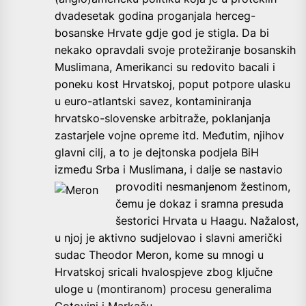
dvadesetak godina proganjala herceg-
bosanske Hrvate gdje god je stigla. Da bi
nekako opravdali svoje protežiranje bosanskih
Muslimana, Amerikanci su redovito bacali i
poneku kost Hrvatskoj, poput potpore ulasku
u euro-atlantski savez, kontaminiranja
hrvatsko-slovenske arbitraže, poklanjanja
zastarjele vojne opreme itd. Međutim, njihov
glavni cilj, a to je dejtonska podjela BiH
između Srba i Muslimana, i dalje se nastavio
provoditi nesmanjenom žestinom,
čemu je dokaz i sramna presuda
šestorici Hrvata u Haagu. Nažalost,
u njoj je aktivno sudjelovao i slavni američki
sudac Theodor Meron, kome su mnogi u
Hrvatskoj sricali hvalospjeve zbog ključne
uloge u (montiranom) procesu generalima