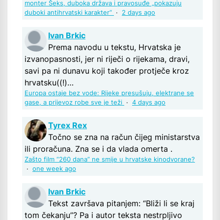
monter Šeks, duboka država i pravosuđe „pokazuju
duboki antihrvatski karakter“
·
2 days ago
Ivan Brkic
Prema navodu u tekstu, Hrvatska je
izvanopasnosti, jer ni riječi o rijekama, dravi,
savi pa ni dunavu koji također protječe kroz
hrvatsku((!)…
Europa ostaje bez vode: Rijeke presušuju, elektrane se
gase, a prijevoz robe sve je teži
·
4 days ago
Tyrex Rex
Točno se zna na račun čijeg ministarstva
ili proračuna. Zna se i da vlada omerta .
Zašto film “260 dana” ne smije u hrvatske kinodvorane?
·
one week ago
Ivan Brkic
Tekst završava pitanjem: “Bliži li se kraj
tom čekanju”? Pa i autor teksta nestrpljivo