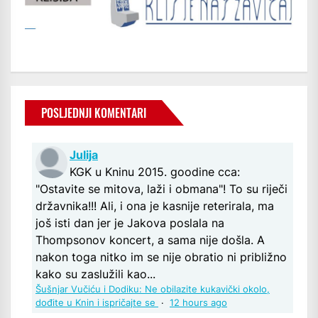
POSLJEDNJI KOMENTARI
Julija
KGK u Kninu 2015. goodine cca:
"Ostavite se mitova, laži i obmana"! To su riječi
državnika!!! Ali, i ona je kasnije reterirala, ma
još isti dan jer je Jakova poslala na
Thompsonov koncert, a sama nije došla. A
nakon toga nitko im se nije obratio ni približno
kako su zaslužili kao...
Šušnjar Vučiću i Dodiku: Ne obilazite kukavički okolo,
dođite u Knin i ispričajte se
·
12 hours ago