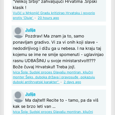
"Velikoj Srbiji" zahvaljujući Hrvatima .Srpski
klasik !
Vučić u Mrkonjić Gradu kritizirao Hrvatsku i govorio
protiv ‘Oluje’
·
20 hours ago
Julija
Pozdrav! Ma znam ja to, samo
ponavljam gradivo. Vi za vi onih koji slave -
nedodirljivog i dižu ga u nebesa. I na kraju taj
kojemu se ime ne smije spomenuti - uglavinjao
rasnu UDBAŠINU u svoje ministarstvo!!!???
Bože čuvaj Hrvatsku!! Treba joj!.
Ivica Šola: Sudski proces Glavašu montiran, ključni
monter Šeks, duboka država i pravosuđe „pokazuju
duboki antihrvatski karakter“
·
2 days ago
Julija
Ma dajte!!! Recite to - tamo, pa da viš
kak se brzo leti van ...
Ivica Šola: Sudski proces Glavašu montiran, ključni