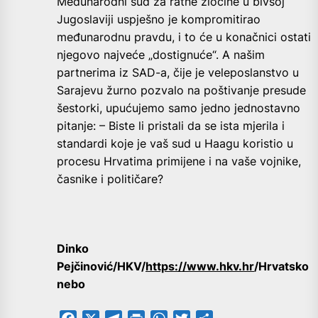
Međunarodni sud za ratne zločine u bivšoj
Jugoslaviji uspješno je kompromitirao
međunarodnu pravdu, i to će u konačnici ostati
njegovo najveće „dostignuće“. A našim
partnerima iz SAD-a, čije je veleposlanstvo u
Sarajevu žurno pozvalo na poštivanje presude
šestorki, upućujemo samo jedno jednostavno
pitanje: – Biste li pristali da se ista mjerila i
standardi koje je vaš sud u Haagu koristio u
procesu Hrvatima primijene i na vaše vojnike,
časnike i političare?
Dinko
Pejčinović/HKV/
https://www.hkv.hr
/Hrvatsko
nebo