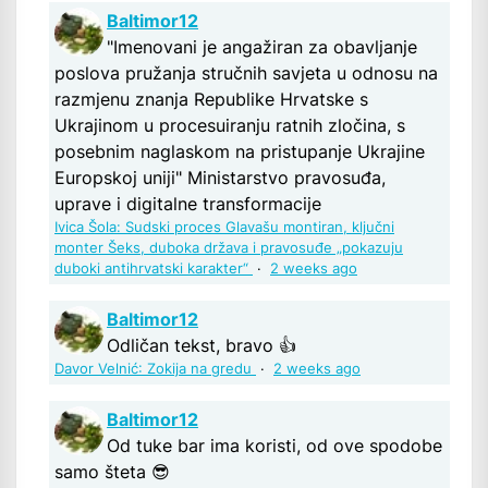
Baltimor12
"Imenovani je angažiran za obavljanje
poslova pružanja stručnih savjeta u odnosu na
razmjenu znanja Republike Hrvatske s
Ukrajinom u procesuiranju ratnih zločina, s
posebnim naglaskom na pristupanje Ukrajine
Europskoj uniji" Ministarstvo pravosuđa,
uprave i digitalne transformacije
Ivica Šola: Sudski proces Glavašu montiran, ključni
monter Šeks, duboka država i pravosuđe „pokazuju
duboki antihrvatski karakter“
·
2 weeks ago
Baltimor12
Odličan tekst, bravo 👍
Davor Velnić: Zokija na gredu
·
2 weeks ago
Baltimor12
Od tuke bar ima koristi, od ove spodobe
samo šteta 😎