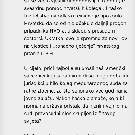
su se već izvještili dugogodišnjim radom (uz
svesrdnu pomoć hrvatskih kolega). I haško
tužiteljstvo na odlasku cinično je upozorilo
Hrvatsku da se od nje očekuje daljnji progon
pripadnika HVO-a, u skladu s presudom
šestorci. Ukratko, sve je spremno za novi lov
na vještice i „konačno rješenje“ hrvatskog
pitanja u BiH.
U cijeloj priči najbolje su prošli naši američki
saveznici koji sada mirne duše mogu odbaciti
jurisdikciju bilo kojeg međunarodnog suda za
ratne zločine, za što se ionako već godinama
javno zalažu. Nakon haške blamaže, koja bi
normalna država pristala da njenim vojnicima
sudi pravosudni ološ skupljen iz čitavog
svijeta?