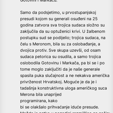
Gotovini i Markaču.
Samo da podsjetimo, u prvostupanjskoj
presudi kojom su generali osuđeni na 25
godina zatvora sva trojica sudaca složno su
zaključila da su optuženici krivi. U žalbenom
postupku sud se podijelio; trojica sudaca, na
čelu s Meronom, bila su za oslobađanje, a
dvojica protiv. Sve skupa uzevši, od osam
sudaca petorica su osudila, a samo trojica
oslobodila Gotovinu i Markača, pa bi se i po
tome moglo zaključiti da je naše generale
spasila puka slučajnost a ne nekakva američka
privrženost Hrvatskoj. Moguće je da je i
tadašnja konstruktivna uloga američkog suca
Merona
bila unaprijed
programirana, kako
bi se olakšalo prihvaćanje iduće presude.