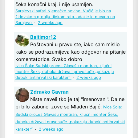
čeka konačni kraj, i nije usamljen.
Sarajevski safari Njemačke novine: Vučić je bio na
židovskom groblju tijekom rata, odakle je pucano na
Sarajevo
·
2 weeks ago
Baltimor12
Poštovani u pravu ste, iako sam mislio
kako se podrazumijeva kao odgovor na pitanje
komentatorice. Svako dobro
Ivica Šola: Sudski proces Glavašu montiran, ključni
monter Šeks, duboka država i pravosuđe „pokazuju
duboki antihrvatski karakter“
·
2 weeks ago
Zdravko Gavran
Niste naveli tko je taj "imenovani". Da ne
bi bilo zabune, zove se Mladen Bajić:
Ivica Šola:
Sudski proces Glavašu montiran, ključni monter Šeks,
duboka država i pravosuđe „pokazuju duboki antihrvatski
karakter“
·
2 weeks ago