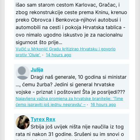
išao sam starom cestom Karlovac, Gračac, i
zbog rekonstrukcije ceste prema Kninu, krenuo
preko Obrovca i Benkovca-njihovi autobusi i
automobili na cesti i pokoja Hrvatska tablica -
ovo nimalo ugodno iskustvo je za nacionalnu
sigurnost što prije...
Vučić u Mrkonjić Gradu kritizirao Hrvatsku i govorio
protiv ‘Oluje’
·
14 hours ago
Julija
Dragi naš generale, 10 godina si ministar
..., ćemu žurba? Jedini si general hrvatske
vojske - priznat i poštovan! Šta je posrijedi???
Najavljena važna promjena za hrvatske branitelje: 'Time
ćemo ispraviti još jednu nepravdu' –
·
16 hours ago
Tyrex Rex
Srbija još uvijek ništa nije naučila iz tog
rata ni nakon 31 godine. Srušeni su im snovi o