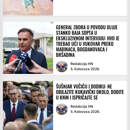
GENERAL ZBORA U POVODU OLUJE
STANKO BAJA SOPTA U
EKSKLUZIVNOM INTERVJUU: HVO JE
TREBAO UĆI U VUKOVAR PREKO
MARINACA, BOGDANOVACA I
BRŠADINA
Redakcija HN
5. Kolovoza 2026.
ŠUŠNJAR VUČIĆU I DODIKU: NE
OBILAZITE KUKAVIČKI OKOLO, DOĐITE
U KNIN I ISPRIČAJTE SE
Redakcija HN
5. Kolovoza 2026.