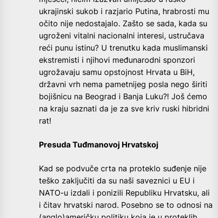
ukrajinski sukob i razjario Putina, hrabrosti mu
očito nije nedostajalo. Zašto se sada, kada su
ugroženi vitalni nacionalni interesi, ustručava
reći punu istinu? U trenutku kada muslimanski
ekstremisti i njihovi međunarodni sponzori
ugrožavaju samu opstojnost Hrvata u BiH,
državni vrh nema pametnijeg posla nego širiti
bojišnicu na Beograd i Banja Luku?! Još ćemo
na kraju saznati da je za sve kriv ruski hibridni
rat!
Presuda Tuđmanovoj Hrvatskoj
Kad se podvuče crta na proteklo suđenje nije
teško zaključiti da su naši saveznici u EU i
NATO-u izdali i ponizili Republiku Hrvatsku, ali
i čitav hrvatski narod. Posebno se to odnosi na
(anglo)američku politiku koja je u proteklih