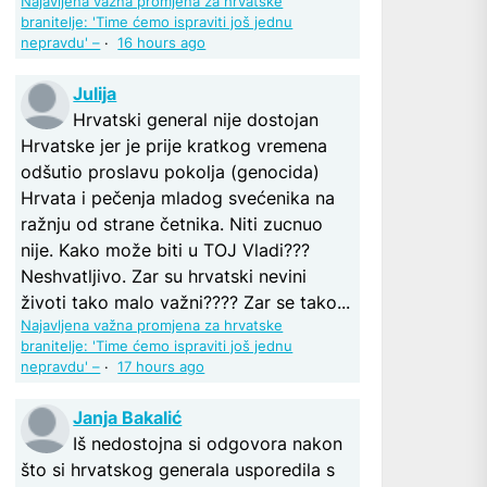
Najavljena važna promjena za hrvatske
branitelje: 'Time ćemo ispraviti još jednu
nepravdu' –
·
16 hours ago
Julija
Hrvatski general nije dostojan
Hrvatske jer je prije kratkog vremena
odšutio proslavu pokolja (genocida)
Hrvata i pečenja mladog svećenika na
ražnju od strane četnika. Niti zucnuo
nije. Kako može biti u TOJ Vladi???
Neshvatljivo. Zar su hrvatski nevini
životi tako malo važni???? Zar se tako...
Najavljena važna promjena za hrvatske
branitelje: 'Time ćemo ispraviti još jednu
nepravdu' –
·
17 hours ago
Janja Bakalić
Iš nedostojna si odgovora nakon
što si hrvatskog generala usporedila s