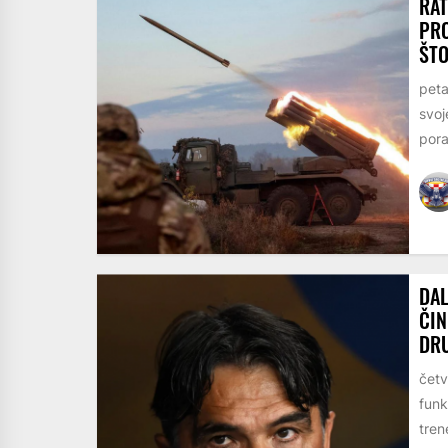
RAT
PRO
ŠTO
peta
svoj
pora
DAL
ČIN
DRU
četv
funk
trene