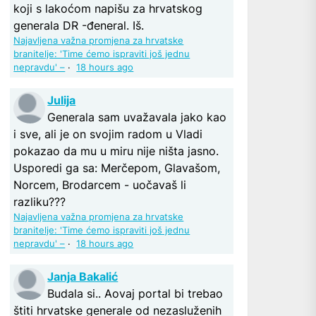
koji s lakoćom napišu za hrvatskog
generala DR -đeneral. Iš.
Najavljena važna promjena za hrvatske
branitelje: 'Time ćemo ispraviti još jednu
nepravdu' –
·
18 hours ago
Julija
Generala sam uvažavala jako kao
i sve, ali je on svojim radom u Vladi
pokazao da mu u miru nije ništa jasno.
Usporedi ga sa: Merčepom, Glavašom,
Norcem, Brodarcem - uočavaš li
razliku???
Najavljena važna promjena za hrvatske
branitelje: 'Time ćemo ispraviti još jednu
nepravdu' –
·
18 hours ago
Janja Bakalić
Budala si.. Aovaj portal bi trebao
štiti hrvatske generale od nezasluženih