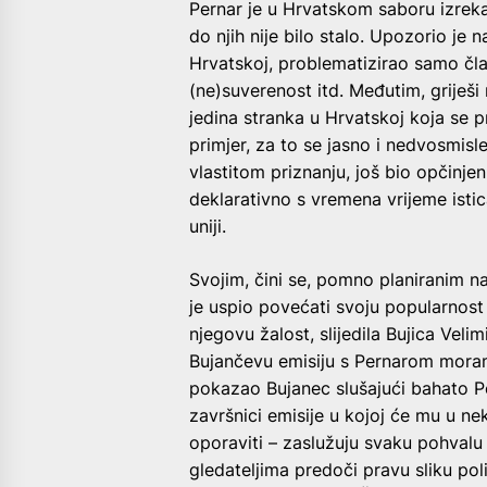
Pernar je u Hrvatskom saboru izrekao 
do njih nije bilo stalo. Upozorio je
Hrvatskoj, problematizirao samo član
(ne)suverenost itd. Međutim, griješi 
jedina stranka u Hrvatskoj koja se p
primjer, za to se jasno i nedvosmisl
vlastitom priznanju, još bio opčinj
deklarativno s vremena vrijeme isti
uniji.
Svojim, čini se, pomno planiranim 
je uspio povećati svoju popularnost 
njegovu žalost, slijedila Bujica Velim
Bujančevu emisiju s Pernarom moram p
pokazao Bujanec slušajući bahato 
završnici emisije u kojoj će mu u n
oporaviti – zaslužuju svaku pohvalu i
gledateljima predoči pravu sliku pol