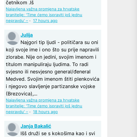
četnikom .Iš
Najavljena važna promjena za hrvatske
branitelje: 'Time ćemo ispraviti još jednu
nepravdu' –
·
17 hours ago
Julija
Najgori tip ljudi - političara su oni
koji svoje ime i ono što su prije napravili
zlorabe. Nije on jedini, svojim imenom i
titulom manipuliraju ljudima. To radi
svjesno ili nesvjesno general/đeneral
Medved. Svojim imenom štiti plenkovića
i njegovo slavljenje partizanske vojske
(Brezovica),...
Najavljena važna promjena za hrvatske
branitelje: 'Time ćemo ispraviti još jednu
nepravdu' –
·
18 hours ago
Janja Bakalić
Išš druži se s kokošima kao i svi