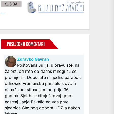
POSLJEDNJI KOMENTARI
Zdravko Gavran
Poštovana Julija, u pravu ste, na
žalost, od rata do danas mnogi su se
promijenili. Dopustite mi jednu parabolu
odnosno vremensku paralelu s ovom
današnjom situacijam od prije 36
godina. Sjetih se čitajući ovaj grubi
nasrtaj Janje Bakalić na Vas prve
sjednice Glavnog odbora HDZ-a nakon
izbora...