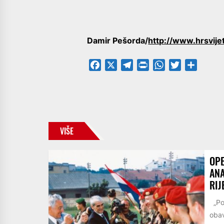
Damir Pešorda/
http://www.hrsvijet
Facebook
X
Telegram
PrintFriendly
WhatsApp
Twitter
Share
VIŠE
OPE
ANA
RIJ
„Pog
obav