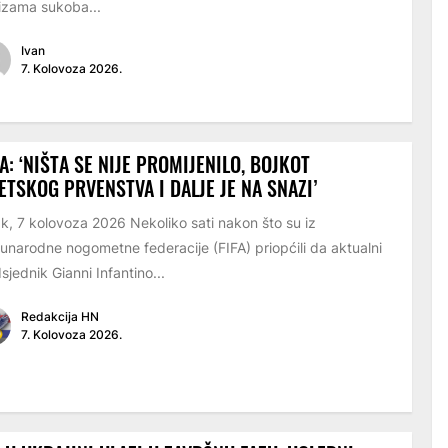
izama sukoba...
Ivan
7. Kolovoza 2026.
A: ‘NIŠTA SE NIJE PROMIJENILO, BOJKOT
ETSKOG PRVENSTVA I DALJE JE NA SNAZI’
k, 7 kolovoza 2026 Nekoliko sati nakon što su iz
narodne nogometne federacije (FIFA) priopćili da aktualni
sjednik Gianni Infantino...
Redakcija HN
7. Kolovoza 2026.