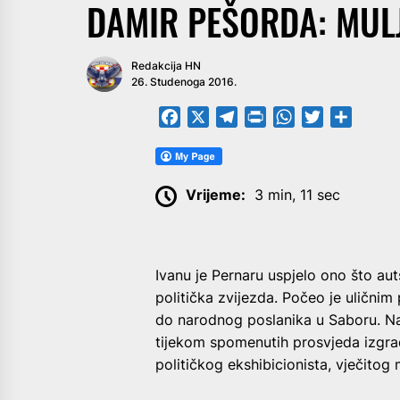
DAMIR PEŠORDA: MUL
Redakcija HN
26. Studenoga 2016.
Facebook
X
Telegram
PrintFriendly
WhatsApp
Twitter
Share
Vrijeme:
3 min, 11 sec
Ivanu je Pernaru uspjelo ono što au
politička zvijezda. Počeo je uličnim
do narodnog poslanika u Saboru. Na
tijekom spomenutih prosvjeda izgrad
političkog ekshibicionista, vječitog 