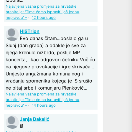
Najavljena važna promjena za hrvatske
branitelje: 'Time ćemo ispraviti još jednu
nepravdu' –
·
12 hours ago
HISTrion
Evo danas čitam...poslalo ga u
Slunj (dan grada) a odakle je sve za
njega krenulo nizbrdo, poslije MP
koncerta,.. kao odgovori četniku Vučiću
na njegove provokacije i igre skrivača...
Umjesto angažmana komunalnog i
vraćanju spomenika kojega je IS srušio -
ne pitaj srbe i komunjaru Plenković...
Najavljena važna promjena za hrvatske
branitelje: 'Time ćemo ispraviti još jednu
nepravdu' –
·
14 hours ago
Janja Bakalić
Iš