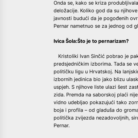
Onda se, kako se kriza produbljivala,
deložacije. Koliko god da su njihove 
javnosti budući da je pogođenih ovr
Pernar nametnuo se za jednog od gl
Ivica Šola:Što je to pernarizam?
Kristoliki Ivan Sinčić pobrao je pak
predsjedničkim izborima. Tada se ve
političku ligu u Hrvatskoj. Na lanjsk
izbornih jedinica bio jako blizu ula
uspjeh. S njihove liste ulazi šest z
zida. Premda na saborskoj plaći nij
vidno udebljao pokazujući tako zor
boja i profila – od gladuša do groma
politička zvijezda nezadovoljnih, si
Pernar.