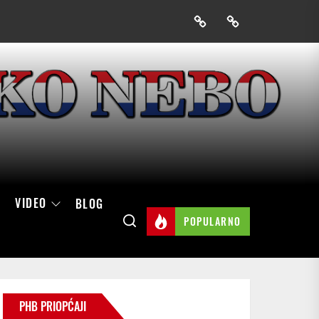
Prijavak
Skini
mobilnu
aplikaciju
Hrvatskog
neba
VIDEO
BLOG
POPULARNO
PHB PRIOPĆAJI