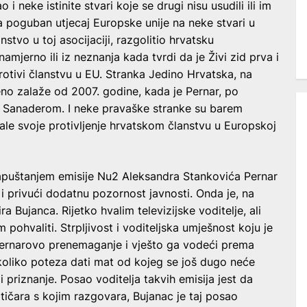
i neke istinite stvari koje se drugi nisu usudili ili im
 na poguban utjecaj Europske unije na neke stvari u
stvo u toj asocijaciji, razgolitio hrvatsku
namjerno ili iz neznanja kada tvrdi da je Živi zid prva i
rotivi članstvu u EU. Stranka Jedino Hrvatska, na
eno zalaže od 2007. godine, kada je Pernar, po
en Sanaderom. I neke pravaške stranke su barem
cale svoje protivljenje hrvatskom članstvu u Europskoj
napuštanjem emisije Nu2 Aleksandra Stankovića Pernar
i privući dodatnu pozornost javnosti. Onda je, na
ira Bujanca. Rijetko hvalim televizijske voditelje, ali
ohvaliti. Strpljivost i voditeljska umješnost koju je
Pernarovo prenemaganje i vješto ga vodeći prema
ekoliko poteza dati mat od kojeg se još dugo neće
 priznanje. Posao voditelja takvih emisija jest da
itičara s kojim razgovara, Bujanac je taj posao