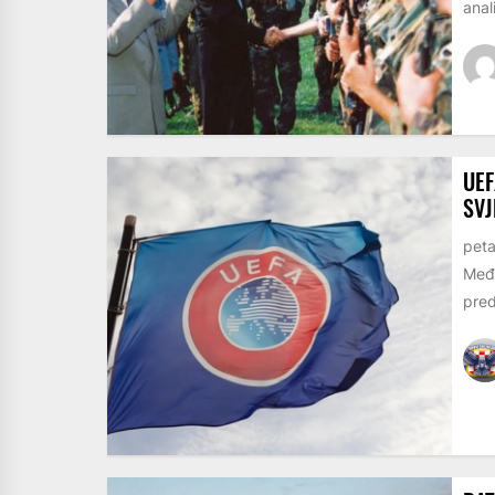
anal
UEF
SVJ
peta
Među
pred