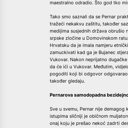
maestralno odradio. Što god tko mis
Tako smo saznali da se Pernar prakt
tražeći nekakvu zaštitu, također sa
medijima susjednih država obrušio 
srpske zločine u Domovinskom ratu. 
Hrvatsku da je imala namjeru etnički
zamuckivati kad ga je Bujanec stjera
Vukovar. Nakon neprijatno dugačke š
da će ići u Vukovar. Međutim, vidje
pogoditi koji bi odgovor odgovarao j
također gledaju.
Pernarova samodopadna bezidejnos
Sve u svemu, Pernar nije demagog k
istupima sličniji je običnom muljatoru
onaj koju je prešao nekoć zadrti de