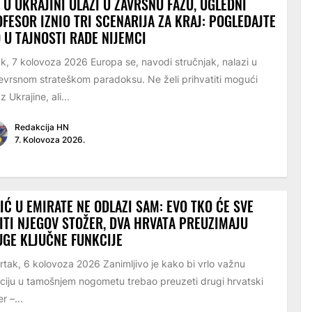
 U UKRAJINI ULAZI U ZAVRŠNU FAZU, UGLEDNI
FESOR IZNIO TRI SCENARIJA ZA KRAJ: POGLEDAJTE
 U TAJNOSTI RADE NIJEMCI
k, 7 kolovoza 2026 Europa se, navodi stručnjak, nalazi u
evrsnom strateškom paradoksu. Ne želi prihvatiti mogući
z Ukrajine, ali...
Redakcija HN
7. Kolovoza 2026.
IĆ U EMIRATE NE ODLAZI SAM: EVO TKO ĆE SVE
ITI NJEGOV STOŽER, DVA HRVATA PREUZIMAJU
GE KLJUČNE FUNKCIJE
rtak, 6 kolovoza 2026 Zanimljivo je kako bi vrlo važnu
ciju u tamošnjem nogometu trebao preuzeti drugi hrvatski
r –...