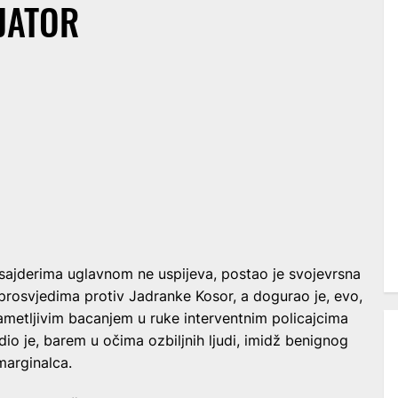
JATOR
tsajderima uglavnom ne uspijeva, postao je svojevrsna
 prosvjedima protiv Jadranke Kosor, a dogurao je, evo,
metljivim bacanjem u ruke interventnim policajcima
io je, barem u očima ozbiljnih ljudi, imidž benignog
marginalca.