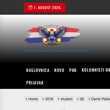
Skip
7. AUGUST 2026.
to
the
content
Informativno-komentatorski portal
KOLUMNISTI H
NASLOVNICA
NOVO
PHB
PRIJAVAK
Home
2016
studeni
26
Damir Pešor