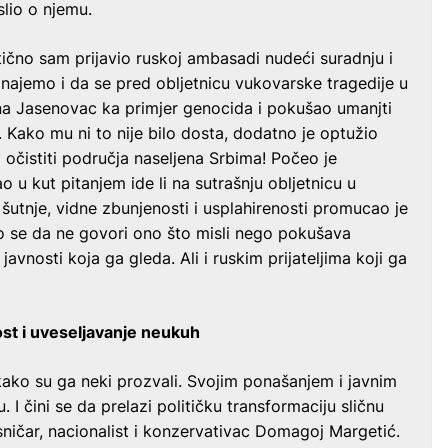
lio o njemu.
ično sam prijavio ruskoj ambasadi nudeći suradnju i
znajemo i da se pred obljetnicu vukovarske tragedije u
na Jasenovac ka primjer genocida i pokušao umanjti
Kako mu ni to nije bilo dosta, dodatno je optužio
 očistiti područja naseljena Srbima! Počeo je
o u kut pitanjem ide li na sutrašnju obljetnicu u
utnje, vidne zbunjenosti i usplahirenosti promucao je
lo se da ne govori ono što misli nego pokušava
avnosti koja ga gleda. Ali i ruskim prijateljima koji ga
t i uveseljavanje neukuh
ako su ga neki prozvali. Svojim ponašanjem i javnim
. I čini se da prelazi političku transformaciju sličnu
sničar, nacionalist i konzervativac Domagoj Margetić.