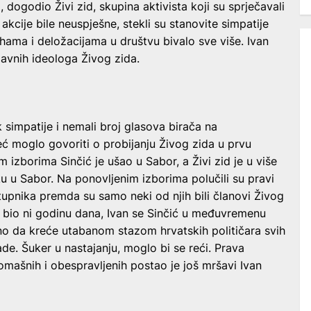
 dogodio Živi zid, skupina aktivista koji su sprječavali
akcije bile neuspješne, stekli su stanovite simpatije
hama i deložacijama u društvu bivalo sve više. Ivan
avnih ideologa Živog zida.
 simpatije i nemali broj glasova birača na
ć moglo govoriti o probijanju Živog zida u prvu
im izborima Sinčić je ušao u Sabor, a Živi zid je u više
sku u Sabor. Na ponovljenim izborima polučili su pravi
astupnika premda su samo neki od njih bili članovi Živog
e bio ni godinu dana, Ivan se Sinčić u međuvremenu
no da kreće utabanom stazom hrvatskih političara svih
de. Šuker u nastajanju, moglo bi se reći. Prava
romašnih i obespravljenih postao je još mršavi Ivan