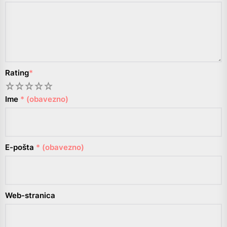
Rating
*
1
2
3
4
5
Ime
* (obavezno)
E-pošta
* (obavezno)
Web-stranica