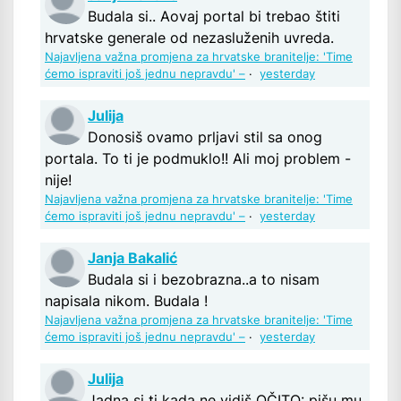
Budala si.. Aovaj portal bi trebao štiti
hrvatske generale od nezasluženih uvreda.
Najavljena važna promjena za hrvatske branitelje: 'Time
ćemo ispraviti još jednu nepravdu' –
·
yesterday
Julija
Donosiš ovamo prljavi stil sa onog
portala. To ti je podmuklo!! Ali moj problem -
nije!
Najavljena važna promjena za hrvatske branitelje: 'Time
ćemo ispraviti još jednu nepravdu' –
·
yesterday
Janja Bakalić
Budala si i bezobrazna..a to nisam
napisala nikom. Budala !
Najavljena važna promjena za hrvatske branitelje: 'Time
ćemo ispraviti još jednu nepravdu' –
·
yesterday
Julija
Jadna si ti kada ne vidiš OČITO: pišu mu