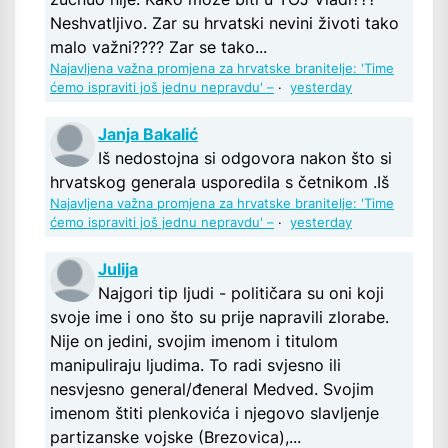
Neshvatljivo. Zar su hrvatski nevini životi tako
malo važni???? Zar se tako...
Najavljena važna promjena za hrvatske branitelje: 'Time
ćemo ispraviti još jednu nepravdu' –
·
yesterday
Janja Bakalić
Iš nedostojna si odgovora nakon što si
hrvatskog generala usporedila s četnikom .Iš
Najavljena važna promjena za hrvatske branitelje: 'Time
ćemo ispraviti još jednu nepravdu' –
·
yesterday
Julija
Najgori tip ljudi - političara su oni koji
svoje ime i ono što su prije napravili zlorabe.
Nije on jedini, svojim imenom i titulom
manipuliraju ljudima. To radi svjesno ili
nesvjesno general/đeneral Medved. Svojim
imenom štiti plenkovića i njegovo slavljenje
partizanske vojske (Brezovica),...