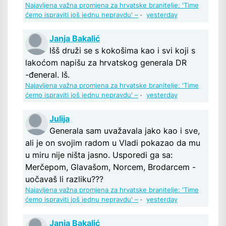
Najavljena važna promjena za hrvatske branitelje: 'Time
ćemo ispraviti još jednu nepravdu' –
·
yesterday
Janja Bakalić
Išš druži se s kokošima kao i svi koji s
lakoćom napišu za hrvatskog generala DR
-đeneral. Iš.
Najavljena važna promjena za hrvatske branitelje: 'Time
ćemo ispraviti još jednu nepravdu' –
·
yesterday
Julija
Generala sam uvažavala jako kao i sve,
ali je on svojim radom u Vladi pokazao da mu
u miru nije ništa jasno. Usporedi ga sa:
Merčepom, Glavašom, Norcem, Brodarcem -
uočavaš li razliku???
Najavljena važna promjena za hrvatske branitelje: 'Time
ćemo ispraviti još jednu nepravdu' –
·
yesterday
Janja Bakalić