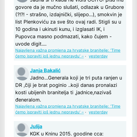
govore da je mučno slušati, odlazak u Grubore
(?!?! - strašno, izdajnički, slijepo...), smokvin je
list Plenkoviću za sve što ovaj radi. Stigli su u
10 godina i ukinuti kunu, i izglasati IK, i
Pupovca masno podmazati, kako čujem -
uvode digit....
Najavljena važna promjena za hrvatske branitelje: 'Time
ćemo ispraviti još jednu nepravdu' –
·
yesterday
Janja Bakalić
Jadno...Generala koji je tri puta ranjen u
DR ,čiji je brat poginio ..koji danas pronalazi
kosti ubijenih branitelja ti ,jadnice,nazivaš
đeneralom.
Najavljena važna promjena za hrvatske branitelje: 'Time
ćemo ispraviti još jednu nepravdu' –
·
yesterday
Julija
KGK u Kninu 2015. goodine cca: