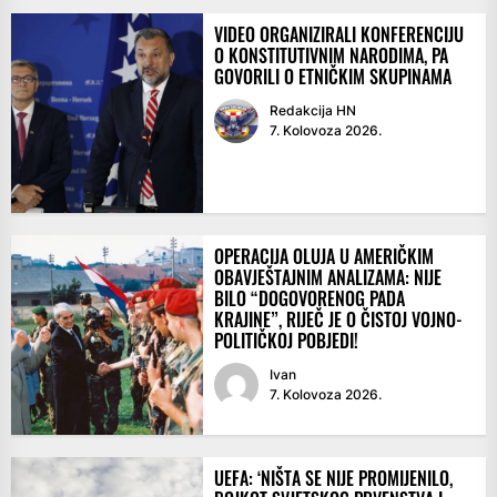
VIDEO ORGANIZIRALI KONFERENCIJU
O KONSTITUTIVNIM NARODIMA, PA
GOVORILI O ETNIČKIM SKUPINAMA
Redakcija HN
7. Kolovoza 2026.
OPERACIJA OLUJA U AMERIČKIM
OBAVJEŠTAJNIM ANALIZAMA: NIJE
BILO “DOGOVORENOG PADA
KRAJINE”, RIJEČ JE O ČISTOJ VOJNO-
POLITIČKOJ POBJEDI!
Ivan
7. Kolovoza 2026.
UEFA: ‘NIŠTA SE NIJE PROMIJENILO,