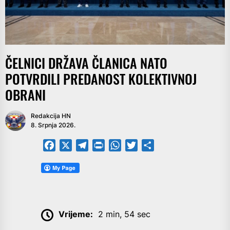
ČELNICI DRŽAVA ČLANICA NATO
POTVRDILI PREDANOST KOLEKTIVNOJ
OBRANI
Redakcija HN
8. Srpnja 2026.
Facebook
X
Telegram
PrintFriendly
WhatsApp
Twitter
Share
Vrijeme:
2 min, 54 sec