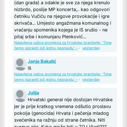
(dan grada) a odakle je sve za njega krenulo
nizbrdo, poslije MP koncerta,.. kao odgovori
četniku Vučiću na njegove provokacije i igre
skrivača... Umjesto angažmana komunalnog i
vraćanju spomenika kojega je IS srušio - ne
pitaj srbe i komunjaru Plenković...
Najavljena važna promjena za hrvatske branitelje: 'Time
ćemo ispraviti još jednu nepravdu' –
·
yesterday
Janja Bakalić
Iš
Najavljena važna promjena za hrvatske branitelje: 'Time
ćemo ispraviti još jednu nepravdu' –
·
yesterday
Julija
Hrvatski general nije dostojan Hrvatske
jer je prije kratkog vremena odšutio proslavu
pokolja (genocida) Hrvata i pečenja mladog
svećenika na ražnju od strane četnika. Niti
zucnuo nije. Kako može biti u TOJ Vladi???