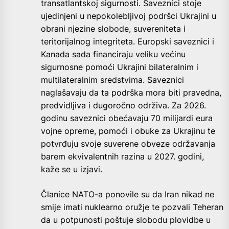
transatlantskoj sigurnosti. Saveznici stoje
ujedinjeni u nepokolebljivoj podršci Ukrajini u
obrani njezine slobode, suvereniteta i
teritorijalnog integriteta. Europski saveznici i
Kanada sada financiraju veliku većinu
sigurnosne pomoći Ukrajini bilateralnim i
multilateralnim sredstvima. Saveznici
naglašavaju da ta podrška mora biti pravedna,
predvidljiva i dugoročno održiva. Za 2026.
godinu saveznici obećavaju 70 milijardi eura
vojne opreme, pomoći i obuke za Ukrajinu te
potvrđuju svoje suverene obveze održavanja
barem ekvivalentnih razina u 2027. godini,
kaže se u izjavi.
Članice NATO-a ponovile su da Iran nikad ne
smije imati nuklearno oružje te pozvali Teheran
da u potpunosti poštuje slobodu plovidbe u