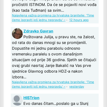
pročistiti ISTINOM. Da će se pojaviti novi vođa
(kao tada Tuđman) sa svim...
Najavljena važna promjena za hrvatske branitelje: 'Time
ćemo ispraviti još jednu nepravdu' –
·
12 hours ago
Zdravko Gavran
Poštovana Julija, u pravu ste, na žalost,
od rata do danas mnogi su se promijenili.
Dopustite mi jednu parabolu odnosno
vremensku paralelu s ovom današnjom
situacijam od prije 36 godina. Sjetih se čitajući
ovaj grubi nasrtaj Janje Bakalić na Vas prve
sjednice Glavnog odbora HDZ-a nakon
izbora...
Najavljena važna promjena za hrvatske branitelje: 'Time
ćemo ispraviti još jednu nepravdu' –
·
yesterday
HISTrion
Evo danas čitam...poslalo ga u Slunj