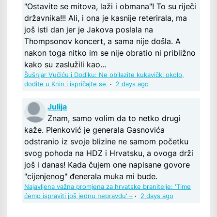
"Ostavite se mitova, laži i obmana"! To su riječi
državnika!!! Ali, i ona je kasnije reterirala, ma
još isti dan jer je Jakova poslala na
Thompsonov koncert, a sama nije došla. A
nakon toga nitko im se nije obratio ni približno
kako su zaslužili kao...
Šušnjar Vučiću i Dodiku: Ne obilazite kukavički okolo,
dođite u Knin i ispričajte se
·
2 days ago
Julija
Znam, samo volim da to netko drugi
kaže. Plenković je generala Gasnovića
odstranio iz svoje blizine ne samom početku
svog pohoda na HDZ i Hrvatsku, a ovoga drži
još i danas! Kada čujem one napisane govore
"cijenjenog" đenerala muka mi bude.
Najavljena važna promjena za hrvatske branitelje: 'Time
ćemo ispraviti još jednu nepravdu' –
·
2 days ago