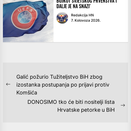
BOJKOT SVJETSKOG PRVENSTVA I
DALJE JE NA SNAZI’
Redakcija HN
7. Kolovoza 2026.
NAVIGACIJA
Galić požurio Tužiteljstvo BiH zbog
OBJAVA
izostanka postupanja po prijavi protiv
Previous
Komšića
post:
DONOSIMO tko će biti nositelji lista
Ne
Hrvatske petorke u BiH
po