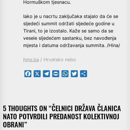
Hormuškom tjesnacu.
Iako je u nacrtu zaključaka stajalo da će se
sljedeći summit održati sljedeće godine u
Tirani, to je izostalo. Kaže se samo da se
vesele sljedećem sastanku, bez navođenja
mjesta i datuma održavanja summita. /Hina/
hms.ba
/ Hrvatsko nebo
Facebook
X
Telegram
PrintFriendly
WhatsApp
Twitter
Share
5 THOUGHTS ON “
ČELNICI DRŽAVA ČLANICA
NATO POTVRDILI PREDANOST KOLEKTIVNOJ
OBRANI
”