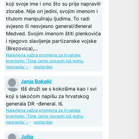
koji svoje ime i ono što su prije napravili
zlorabe. Nije on jedini, svojim imenom i
titulom manipuliraju ljudima. To radi
svjesno ili nesvjesno general/đeneral
Medved. Svojim imenom štiti plenkovića
i njegovo slavljenje partizanske vojske
(Brezovica),...
Najavljena važna promjena za hrvatske
branitelje: 'Time ćemo ispraviti još jednu
nepravdu' –
·
yesterday
Janja Bakalić
Išš druži se s kokošima kao i svi
koji s lakoćom napišu za hrvatskog
generala DR -đeneral. Iš.
Najavljena važna promjena za hrvatske
branitelje: 'Time ćemo ispraviti još jednu
nepravdu' –
·
yesterday
Julija