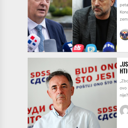
peta
Kona
zemlj
„US
HTI
„Zbo
ovo 
nije?