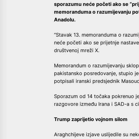
sporazumu neće početi ako se “prije
memoranduma o razumijevanju potp
Anadolu.
“Stavak 13. memoranduma o razumij
neće početi ako se prijetnje nastave
društvenoj mreži X.
Memorandum o razumijevanju sklopl
pakistansko posredovanje, stupio je 
potpisali iranski predsjednik Masou
Sporazum od 14 točaka pokrenuo je
razgovore između Irana i SAD-a s c
Trump zaprijetio vojnom silom
Araghchijeve izjave uslijedile su ne