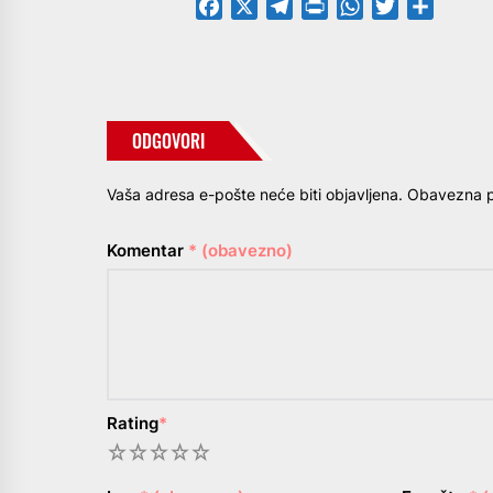
Facebook
X
Telegram
PrintFriendly
WhatsApp
Twitter
Share
ODGOVORI
Vaša adresa e-pošte neće biti objavljena.
Obavezna p
Komentar
* (obavezno)
Rating
*
1
2
3
4
5