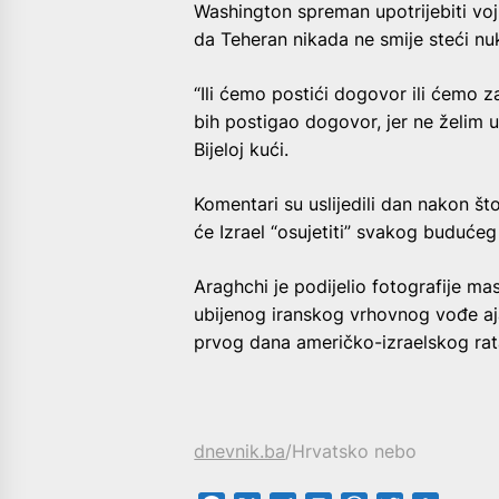
Washington spreman upotrijebiti vojn
da Teheran nikada ne smije steći nu
“Ili ćemo postići dogovor ili ćemo za
bih postigao dogovor, jer ne želim ut
Bijeloj kući.
Komentari su uslijedili dan nakon što
će Izrael “osujetiti” svakog budućeg
Araghchi je podijelio fotografije m
ubijenog iranskog vrhovnog vođe ajat
prvog dana američko-izraelskog rata
dnevnik.ba
/Hrvatsko nebo