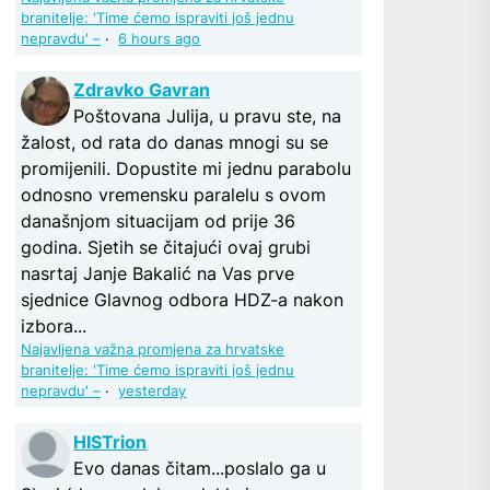
branitelje: 'Time ćemo ispraviti još jednu
nepravdu' –
·
6 hours ago
Zdravko Gavran
Poštovana Julija, u pravu ste, na
žalost, od rata do danas mnogi su se
promijenili. Dopustite mi jednu parabolu
odnosno vremensku paralelu s ovom
današnjom situacijam od prije 36
godina. Sjetih se čitajući ovaj grubi
nasrtaj Janje Bakalić na Vas prve
sjednice Glavnog odbora HDZ-a nakon
izbora...
Najavljena važna promjena za hrvatske
branitelje: 'Time ćemo ispraviti još jednu
nepravdu' –
·
yesterday
HISTrion
Evo danas čitam...poslalo ga u