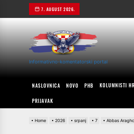
Skip
7. AUGUST 2026.
to
the
content
Informativno-komentatorski portal
KOLUMNISTI H
NASLOVNICA
NOVO
PHB
PRIJAVAK
Home
2026
srpanj
7
Abbas Araghchi