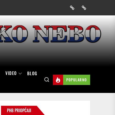
Prijavak
Skini
mobilnu
aplikaciju
Hrvatskog
neba
VIDEO
BLOG
POPULARNO
PHB PRIOPĆAJI