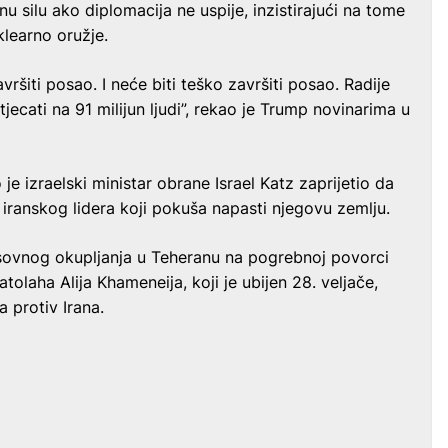
u silu ako diplomacija ne uspije, inzistirajući na tome
klearno oružje.
vršiti posao. I neće biti teško završiti posao. Radije
jecati na 91 milijun ljudi”, rekao je Trump novinarima u
 je izraelski ministar obrane Israel Katz zaprijetio da
 iranskog lidera koji pokuša napasti njegovu zemlju.
asovnog okupljanja u Teheranu na pogrebnoj povorci
olaha Alija Khameneija, koji je ubijen 28. veljače,
 protiv Irana.