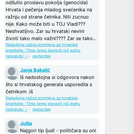
odšutio proslavu pokolja (genocida)
Hrvata i pečenja mladog svećenika na
ražnju od strane četnika. Niti zucnuo
nije. Kako može biti u TOJ Vladi???
Neshvatljivo. Zar su hrvatski nevini
životi tako malo važni???? Zar se tako...
Najavljena važna promjena za hrvatske
branitelje: 'Time ćemo ispraviti još jednu
nepravdu' –
·
yesterday
Janja Bakalić
Iš nedostojna si odgovora nakon
što si hrvatskog generala usporedila s
četnikom .Iš
Najavljena važna promjena za hrvatske
branitelje: 'Time ćemo ispraviti još jednu
nepravdu' –
·
yesterday
Julija
Najgori tip ljudi - političara su oni