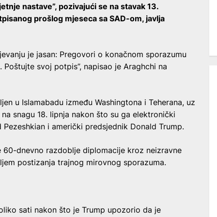
tnje nastave”, pozivajući se na stavak 13.
isanog prošlog mjeseca sa SAD-om, javlja
evanju je jasan: Pregovori o konačnom sporazumu
. Poštujte svoj potpis”, napisao je Araghchi na
jen u Islamabadu između Washingtona i Teherana, uz
na snagu 18. lipnja nakon što su ga elektronički
d Pezeshkian i američki predsjednik Donald Trump.
 60-dnevno razdoblje diplomacije kroz neizravne
iljem postizanja trajnog mirovnog sporazuma.
koliko sati nakon što je Trump upozorio da je