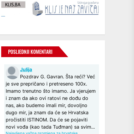
POSLJEDNJI KOMENTARI
Julija
Pozdrav G. Gavran. Šta reći? Već
je sve prepričano i pretreseno 100x.
Imamo trenutno što imamo. Ja vjerujem
i znam da ako ovi ratovi ne dođu do
nas, ako budemo imali mir, dovoljno
dugo mir, ja znam da će se Hrvatska
pročistiti ISTINOM. Da će se pojaviti
novi vođa (kao tada Tuđman) sa svim...
Najavljena važna promjena za hrvatske