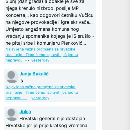
Slunj (dan grada) a odakle je sve za
njega krenulo nizbrdo, poslije MP
koncerta,.. kao odgovori četniku Vučiću
na njegove provokacije i igre skrivača...
Umjesto angažmana komunalnog i
vraćanju spomenika kojega je IS srušio -
ne pitaj srbe i komunjaru Plenković...
Najavljena važna promjena za hrvatske
branitelje: 'Time ćemo ispraviti još jednu
nepravdu' –
·
yesterday
Janja Bakalić
Iš
Najavljena važna promjena za hrvatske
branitelje: 'Time ćemo ispraviti još jednu
nepravdu' –
·
yesterday
Julija
Hrvatski general nije dostojan
Hrvatske jer je prije kratkog vremena