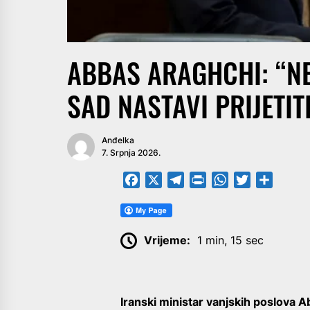
ABBAS ARAGHCHI: “N
SAD NASTAVI PRIJETIT
Anđelka
7. Srpnja 2026.
Facebook
X
Telegram
PrintFriendly
WhatsApp
Twitter
Share
Vrijeme:
1 min, 15 sec
Iranski ministar vanjskih poslova 