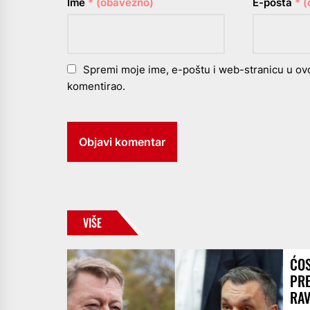
Ime
* (obavezno)
E-pošta
* 
Spremi moje ime, e-poštu i web-stranicu u ov
komentirao.
VIŠE
ĆOS
PRE
RA