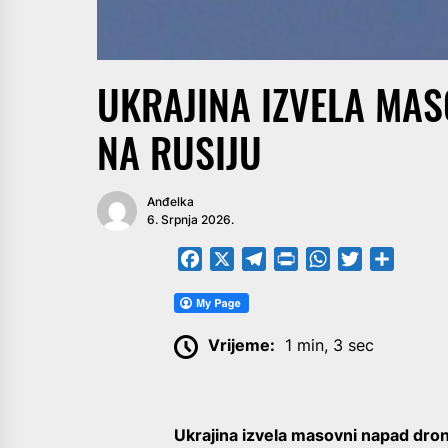
UKRAJINA IZVELA MA
NA RUSIJU
Anđelka
6. Srpnja 2026.
Facebook
X
Telegram
PrintFriendly
WhatsApp
Twitter
Share
Vrijeme:
1 min, 3 sec
Ukrajina izvela masovni napad dro