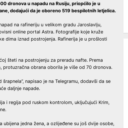
 500 dronova u napadu na Rusiju, priopćilo je u
ne, dodajući da je oboreno 519 bespilotnih letjelica.
 napad na rafineriju u velikom gradu Jaroslavlju,
visni online portal Astra. Fotografije koje kruže
 dima iznad postrojenja. Rafinerija je u prošlosti
oj šteti na postrojenju za preradu nafte. Prema
a, protuzračna obrana oborila je više od 70 dronova.
d šrapnela”, napisao je na Telegramu, dodavši da se
uće daljnje napade.
ija i regija pod ruskom kontrolom, uključujući Krim,
ane.
ubijena jedna žena, a ozlijeđene su još dvije osobe,