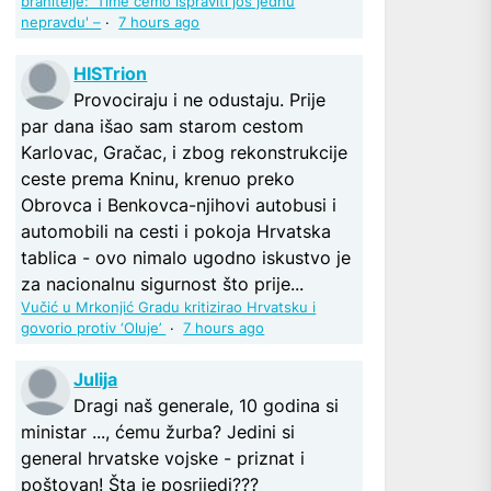
branitelje: 'Time ćemo ispraviti još jednu
nepravdu' –
·
7 hours ago
HISTrion
Provociraju i ne odustaju. Prije
par dana išao sam starom cestom
Karlovac, Gračac, i zbog rekonstrukcije
ceste prema Kninu, krenuo preko
Obrovca i Benkovca-njihovi autobusi i
automobili na cesti i pokoja Hrvatska
tablica - ovo nimalo ugodno iskustvo je
za nacionalnu sigurnost što prije...
Vučić u Mrkonjić Gradu kritizirao Hrvatsku i
govorio protiv ‘Oluje’
·
7 hours ago
Julija
Dragi naš generale, 10 godina si
ministar ..., ćemu žurba? Jedini si
general hrvatske vojske - priznat i
poštovan! Šta je posrijedi???