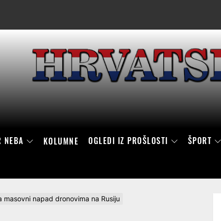
R NEBA
OGLEDI IZ PROŠLOSTI
ŠPORT
KOLUMNE
la masovni napad dronovima na Rusiju