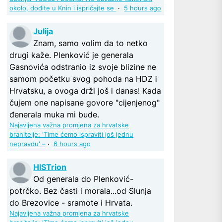
okolo, dođite u Knin i ispričajte se
·
5 hours ago
Julija
Znam, samo volim da to netko
drugi kaže. Plenković je generala
Gasnovića odstranio iz svoje blizine ne
samom početku svog pohoda na HDZ i
Hrvatsku, a ovoga drži još i danas! Kada
čujem one napisane govore "cijenjenog"
đenerala muka mi bude.
Najavljena važna promjena za hrvatske
branitelje: 'Time ćemo ispraviti još jednu
nepravdu' –
·
6 hours ago
HISTrion
Od generala do Plenković-
potrčko. Bez časti i morala...od Slunja
do Brezovice - sramote i Hrvata.
Najavljena važna promjena za hrvatske