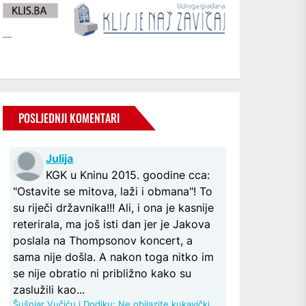
POSLJEDNJI KOMENTARI
Julija
KGK u Kninu 2015. goodine cca:
"Ostavite se mitova, laži i obmana"! To
su riječi državnika!!! Ali, i ona je kasnije
reterirala, ma još isti dan jer je Jakova
poslala na Thompsonov koncert, a
sama nije došla. A nakon toga nitko im
se nije obratio ni približno kako su
zaslužili kao...
Šušnjar Vučiću i Dodiku: Ne obilazite kukavički