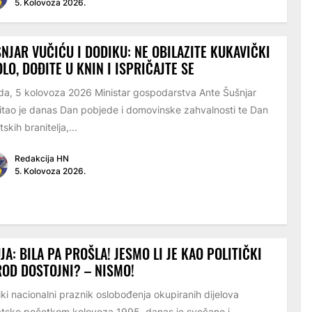
5. Kolovoza 2026.
NJAR VUČIĆU I DODIKU: NE OBILAZITE KUKAVIČKI
LO, DOĐITE U KNIN I ISPRIČAJTE SE
eda, 5 kolovoza 2026 Ministar gospodarstva Ante Šušnjar
itao je danas Dan pobjede i domovinske zahvalnosti te Dan
tskih branitelja,...
Redakcija HN
5. Kolovoza 2026.
JA: BILA PA PROŠLA! JESMO LI JE KAO POLITIČKI
OD DOSTOJNI? – NISMO!
ki nacionalni praznik oslobođenja okupiranih dijelova
tske početkom kolovoza 1995. danas je svečano i