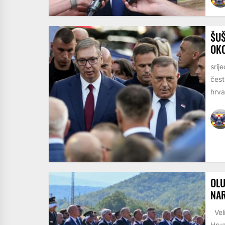
ŠUŠ
OKO
srij
čest
hrva
OLU
NAR
Veli
Hrva