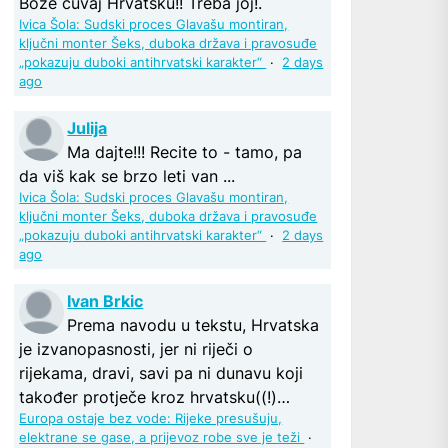
Bože čuvaj Hrvatsku!! Treba joj!.
Ivica Šola: Sudski proces Glavašu montiran,
ključni monter Šeks, duboka država i pravosuđe
„pokazuju duboki antihrvatski karakter“
·
2 days
ago
Julija
Ma dajte!!! Recite to - tamo, pa
da viš kak se brzo leti van ...
Ivica Šola: Sudski proces Glavašu montiran,
ključni monter Šeks, duboka država i pravosuđe
„pokazuju duboki antihrvatski karakter“
·
2 days
ago
Ivan Brkic
Prema navodu u tekstu, Hrvatska
je izvanopasnosti, jer ni riječi o
rijekama, dravi, savi pa ni dunavu koji
također protječe kroz hrvatsku((!)…
Europa ostaje bez vode: Rijeke presušuju,
elektrane se gase, a prijevoz robe sve je teži
·