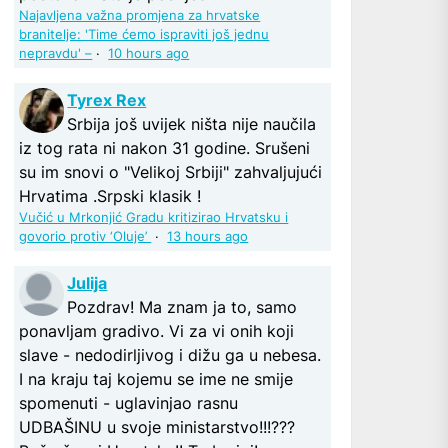
Najavljena važna promjena za hrvatske
branitelje: 'Time ćemo ispraviti još jednu
nepravdu' –
·
10 hours ago
Tyrex Rex
Srbija još uvijek ništa nije naučila
iz tog rata ni nakon 31 godine. Srušeni
su im snovi o "Velikoj Srbiji" zahvaljujući
Hrvatima .Srpski klasik !
Vučić u Mrkonjić Gradu kritizirao Hrvatsku i
govorio protiv ‘Oluje’
·
13 hours ago
Julija
Pozdrav! Ma znam ja to, samo
ponavljam gradivo. Vi za vi onih koji
slave - nedodirljivog i dižu ga u nebesa.
I na kraju taj kojemu se ime ne smije
spomenuti - uglavinjao rasnu
UDBAŠINU u svoje ministarstvo!!!???