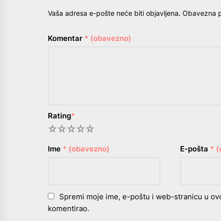
Vaša adresa e-pošte neće biti objavljena.
Obavezna p
Komentar
* (obavezno)
Rating
*
1
2
3
4
5
Ime
* (obavezno)
E-pošta
* 
Spremi moje ime, e-poštu i web-stranicu u ov
komentirao.