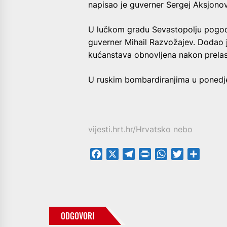
napisao je guverner Sergej Aksjonov
U lučkom gradu Sevastopolju pogođen
guverner Mihail Razvožajev. Dodao 
kućanstava obnovljena nakon prelas
U ruskim bombardiranjima u ponedjelj
vijesti.hrt.hr
/Hrvatsko nebo
Facebook
X
Telegram
PrintFriendly
WhatsApp
Twitter
Share
ODGOVORI