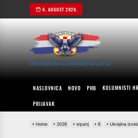
Skip
6. AUGUST 2026.
to
the
content
Informativno-komentatorski portal
KOLUMNISTI H
NASLOVNICA
NOVO
PHB
PRIJAVAK
Home
2026
srpanj
6
Ukrajina izve