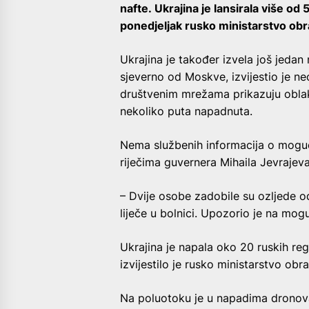
nafte. Ukrajina je lansirala više od
ponedjeljak rusko ministarstvo obra
Ukrajina je također izvela još jedan
sjeverno od Moskve, izvijestio je neo
društvenim mrežama prikazuju oblake
nekoliko puta napadnuta.
Nema službenih informacija o moguć
riječima guvernera Mihaila Jevrajev
– Dvije osobe zadobile su ozljede o
liječe u bolnici. Upozorio je na mog
Ukrajina je napala oko 20 ruskih reg
izvijestilo je rusko ministarstvo obr
Na poluotoku je u napadima dronova 