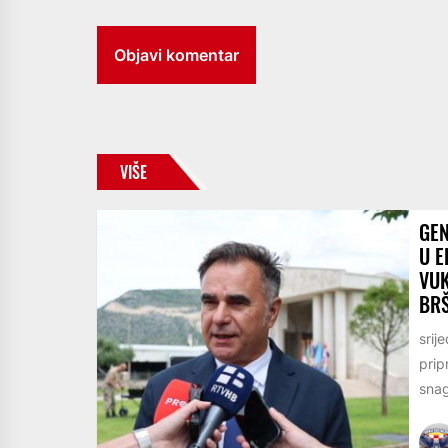
VIŠE
GEN
U E
VU
BR
srij
prip
snag