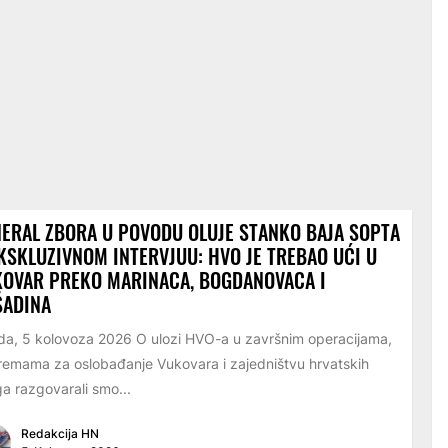
ERAL ZBORA U POVODU OLUJE STANKO BAJA SOPTA
KSKLUZIVNOM INTERVJUU: HVO JE TREBAO UĆI U
KOVAR PREKO MARINACA, BOGDANOVACA I
ŠADINA
eda, 5 kolovoza 2026 O ulozi HVO-a u završnim operacijama,
remama za oslobađanje Vukovara i zajedništvu hrvatskih
a razgovarali smo...
Redakcija HN