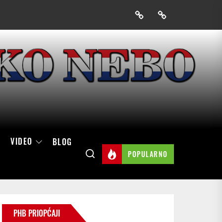
Prijavak
Skini
mobilnu
aplikaciju
Hrvatskog
neba
VIDEO
BLOG
POPULARNO
PHB PRIOPĆAJI