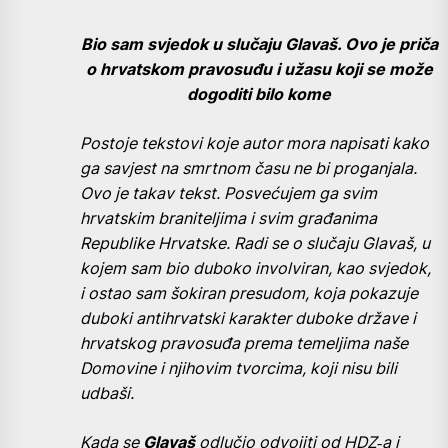
Bio sam svjedok u slučaju Glavaš. Ovo je priča
o hrvatskom pravosuđu i užasu koji se može
dogoditi bilo kome
Postoje tekstovi koje autor mora napisati kako
ga savjest na smrtnom času ne bi proganjala.
Ovo je takav tekst. Posvećujem ga svim
hrvatskim braniteljima i svim građanima
Republike Hrvatske. Radi se o slučaju Glavaš, u
kojem sam bio duboko involviran, kao svjedok,
i ostao sam šokiran presudom, koja pokazuje
duboki antihrvatski karakter duboke države i
hrvatskog pravosuđa prema temeljima naše
Domovine i njihovim tvorcima, koji nisu bili
udbaši.
Kada se
Glavaš
odlučio odvojiti od HDZ‑a i