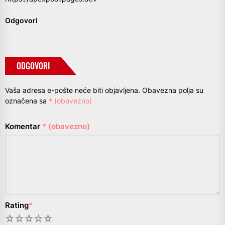
Odgovori
ODGOVORI
Vaša adresa e-pošte neće biti objavljena.
Obavezna polja su
označena sa
* (obavezno)
Komentar
* (obavezno)
Rating
*
1
2
3
4
5