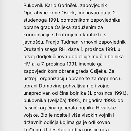
Pukovnik Karlo Gorinšek, zapovjednik
Operativne zone Osijek, imenovao ga je 2.
studenoga 1991. pomoćnikom zapovjednika
obrane grada Osijeka zaduženim za
koordinaciju s teritorijem i kontakte s
javnošću. Franjo Tuđman, vrhovni zapovjednik
Oružanih snaga RH, dana 1. prosinca 1991. u
prvoj dodjeli činova dodjeljuje mu čin bojnika
HV-a, a 7. prosinca 1991. imenuje ga
zapovjednikom obrane grada Osijeka. Za
ustroj i organizaciju obrane te za doprinos u
obrani Domovine pohvaljivan je i vojno
unapređivan od čina bojnika (1. prosinca 1991.),
pukovnika (veljača) 1992., brigadira 1993. do
časničkog čina generala bojnika Hrvatske
vojske. Bio je nositelj više visokih vojnih i
državnih odličja kojima ga je odlikovao
Tuđman. U desetak godina opslije rata