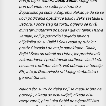
Prvi je tajnik Sabora
Josip Sesar
, kojeg sam
prvi put vidio na suđenju u hodniku
Županijskoga suda u Zagrebu. Rekao je da su se
uoči podizanja optužnice Bajić i Šeks sastajali u
Saboru. I onda šlag na tortu, oglasio se bivši
ministar unutarnjih poslova i glavni tajnik HDZ‑a
Jarnjak, koji je potvrdio i ovjerio javnog
bilježnika da su Bajić i Šeks radili optužnicu
protiv Glavaša i da mu je napakirano. Dakle,
Bajić i Šeks su udarili na Ustav, jer predstavnik
zakonodavne i predstavnik sudbene vlasti krše
ne samo trodiobu vlasti, već udaraju na temelje
RH, a to je Domovinski rat kojeg simbolizira i
general Glavaš.
Nakon što su tri čovjeka koji se međusobno ne
poznaju, nikada se nisu vidjeli, nikada nisu
razgovarali, plus Luka Bebić posvjedočili isto,