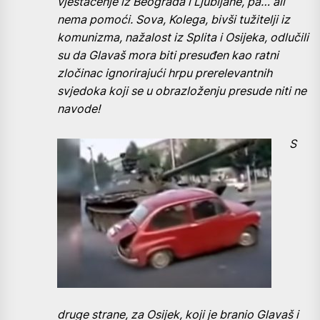
vještačenje iz Beograda i Ljubljane, pa… ali
nema pomoći. Sova, Kolega, bivši tužitelji iz
komunizma, nažalost iz Splita i Osijeka, odlučili
su da Glavaš mora biti presuđen kao ratni
zločinac ignorirajući hrpu prerelevantnih
svjedoka koji se u obrazloženju presude niti ne
navode!
S
druge strane, za Osijek, koji je branio Glavaš i