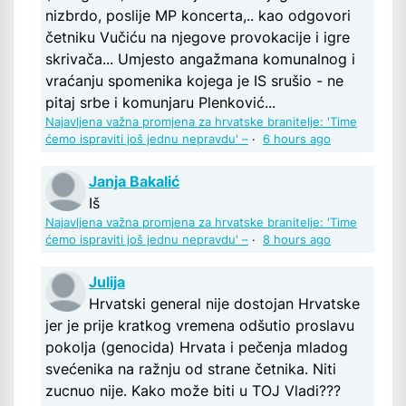
nizbrdo, poslije MP koncerta,.. kao odgovori
četniku Vučiću na njegove provokacije i igre
skrivača... Umjesto angažmana komunalnog i
vraćanju spomenika kojega je IS srušio - ne
pitaj srbe i komunjaru Plenković...
Najavljena važna promjena za hrvatske branitelje: 'Time
ćemo ispraviti još jednu nepravdu' –
·
6 hours ago
Janja Bakalić
Iš
Najavljena važna promjena za hrvatske branitelje: 'Time
ćemo ispraviti još jednu nepravdu' –
·
8 hours ago
Julija
Hrvatski general nije dostojan Hrvatske
jer je prije kratkog vremena odšutio proslavu
pokolja (genocida) Hrvata i pečenja mladog
svećenika na ražnju od strane četnika. Niti
zucnuo nije. Kako može biti u TOJ Vladi???