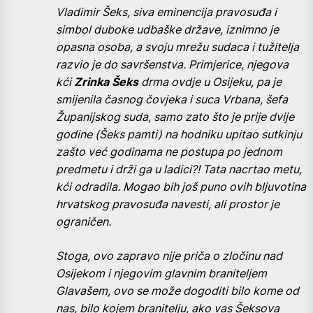
Vladimir Šeks, siva eminencija pravosuđa i
simbol duboke udbaške države, iznimno je
opasna osoba, a svoju mrežu sudaca i tužitelja
razvio je do savršenstva. Primjerice, njegova
kći
Zrinka Šeks
drma ovdje u Osijeku, pa je
smijenila časnog čovjeka i suca Vrbana, šefa
Županijskog suda, samo zato što je prije dvije
godine (Šeks pamti) na hodniku upitao sutkinju
zašto već godinama ne postupa po jednom
predmetu i drži ga u ladici?! Tata nacrtao metu,
kći odradila. Mogao bih još puno ovih bljuvotina
hrvatskog pravosuđa navesti, ali prostor je
ograničen.
Stoga, ovo zapravo nije priča o zločinu nad
Osijekom i njegovim glavnim braniteljem
Glavašem, ovo se može dogoditi bilo kome od
nas, bilo kojem branitelju, ako vas Šeksova