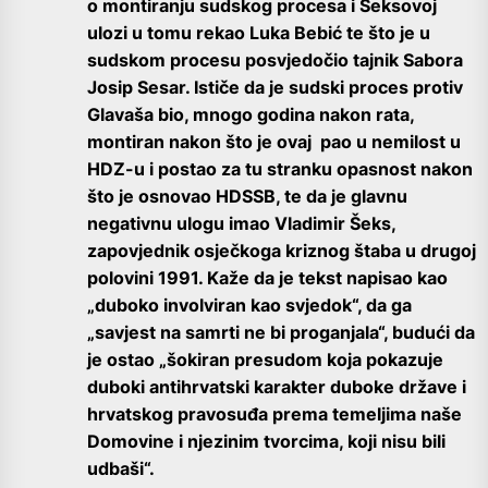
o montiranju sudskog procesa i Šeksovoj
ulozi u tomu rekao Luka Bebić te što je u
sudskom procesu posvjedočio tajnik Sabora
Josip Sesar. Ističe da je sudski proces protiv
Glavaša bio, mnogo godina nakon rata,
montiran nakon što je ovaj pao u nemilost u
HDZ-u i postao za tu stranku opasnost nakon
što je osnovao HDSSB, te da je glavnu
negativnu ulogu imao Vladimir Šeks,
zapovjednik osječkoga kriznog štaba u drugoj
polovini 1991. Kaže da je tekst napisao kao
„duboko involviran kao svjedok“, da ga
„savjest na samrti ne bi proganjala“, budući da
je ostao „šokiran presudom koja pokazuje
duboki antihrvatski karakter duboke države i
hrvatskog pravosuđa prema temeljima naše
Domovine i njezinim tvorcima, koji nisu bili
udbaši“.