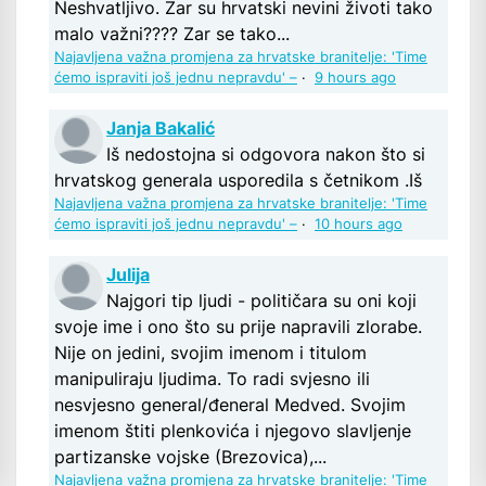
Neshvatljivo. Zar su hrvatski nevini životi tako
malo važni???? Zar se tako...
Najavljena važna promjena za hrvatske branitelje: 'Time
ćemo ispraviti još jednu nepravdu' –
·
9 hours ago
Janja Bakalić
Iš nedostojna si odgovora nakon što si
hrvatskog generala usporedila s četnikom .Iš
Najavljena važna promjena za hrvatske branitelje: 'Time
ćemo ispraviti još jednu nepravdu' –
·
10 hours ago
Julija
Najgori tip ljudi - političara su oni koji
svoje ime i ono što su prije napravili zlorabe.
Nije on jedini, svojim imenom i titulom
manipuliraju ljudima. To radi svjesno ili
nesvjesno general/đeneral Medved. Svojim
imenom štiti plenkovića i njegovo slavljenje
partizanske vojske (Brezovica),...
Najavljena važna promjena za hrvatske branitelje: 'Time