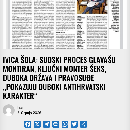
IVICA ŠOLA: SUDSKI PROCES GLAVAŠU
MONTIRAN, KLJUČNI MONTER ŠEKS,
DUBOKA DRŽAVA I PRAVOSUĐE
„POKAZUJU DUBOKI ANTIHRVATSKI
KARAKTER“
Ivan
5. Srpnja 2026.
Facebook
X
Telegram
PrintFriendly
WhatsApp
Twitter
Share