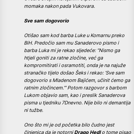
momaka nakon pada Vukovara.
Sve sam dogovorio
Otišao sam kod barba Luke u Komarnu preko
BiH. Predočio sam mu Sanaderovo pismo i
barba Luka mi je rekao sljedeće: “Nismo ga
htjeli goniti za ratne zločine, već ga
kompromitirati i osramotiti, onda je na najuže
stranačko tijelo došao Šeks i rekao: ‘Sve sam
dogovorio s Mladenom Bajićem, učinit ćemo ga
ratnim zločincem.’” Potom razgovor s barbom
Lukom objavio sam, kao i preslik Sanaderova
pisma u tjedniku 7Dnevno. Nije bilo ni demantija
ni tužbe.
Ono što mi je od početka bilo čudno jest
činjenica da je notorni
Drago Hedl
o tome pisao