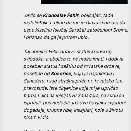
Javio se
Krunoslav Fehir
, policajac, tada
maloljetnik, i rekao da mu je Glavaš naredio da
uspe kiselinu (slučaj Garaža) zatočenom Srbinu,
i priznao da ga je potom ubio.
Taj ubojica Fehir dobiva status krunskog
svjedoka, a ubojica to ne može imati, i dobiva
poseban status i zaštitu od hrvatske države,
posebno od
Kosorice
, koja je napakirala i
Sanaderu. I sad strašna priča po hrvatsko tzv.
pravosuđe. Iste činjenice koje mi je ispričao
barba Luka na inicijativu Sanadera, na sudu su
ispričali, posvjedočili, još dva čovjeka svjedoci
događaja, krupne ribe, insajderi, koje u životu
nisam vidio.