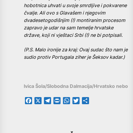
hobotnica uhvati u svoje smrdljive i pokvarene
čvalje. Ali ovo s Glavašem i njegovim
dvadesetogodišnjim (!) montiranim procesom
zapravo je udar na sam temelje hrvatske
države, koji ni vještaci Srbi (!) ne bi potpisali.
(P.S. Malo ironije za kraj: Ovaj sudac što nam je
sudio protiv Portugala ziher je Šeksov kadar.)
Ivica Šola/Slobodna Dalmacija/Hrvatsko nebo
Facebook
X
Telegram
PrintFriendly
WhatsApp
Twitter
Share