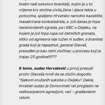
hrabri naši sokolovi branitelji, kojim je u to
vrijeme krv stotina civila,žena i djece tekla u
potocima, spaljeno Hrvatsko narodno kazalište,
masakrirana konkatedrala, a još danas je hrpa
neobnovljenih zgrada, pa i KBC u Osijeku, na
kojem je još hrpa rupa od četničkih granata,
nitko od agresora nije tužen ni suđen, a branitelj
grada koji je napadnut, general Glavaš,
presuđen je kao ratni zločinac u procesu koji je
trajao 20 godina!!!???
K tome, sudac Horvatović
u prvoj presudi
protiv Glavaša tvrdi da se zločin dogodio
“tijekom oružanih sukoba u Osijeku”. Dakle,
hrvatski sudac je Domovinski rat proglasio ne
velikosrpskom agresijom, već – građanskim
ratom.