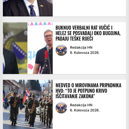
BUKNUO VERBALNI RAT VUČIĆ I
HELEZ SE POSVAĐALI OKO BUGOJNA,
PADAJU TEŠKE RIJEČI
Redakcija HN
6. Kolovoza 2026.
MEDVED O MIROVINAMA PRIPADNIKA
HVO: “TO JE POTPUNO KRIVO
IŠČITAVANJE ZAKONA”
Redakcija HN
6. Kolovoza 2026.