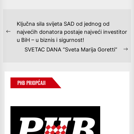
NAVIGACIJA
Ključna sila svijeta SAD od jednog od
OBJAVA
najvećih donatora postaje najveći investitor
Previous
u BiH – u biznis i sigurnost!
post:
SVETAC DANA “Sveta Marija Goretti”
Ne
po
PHB PRIOPĆAJI