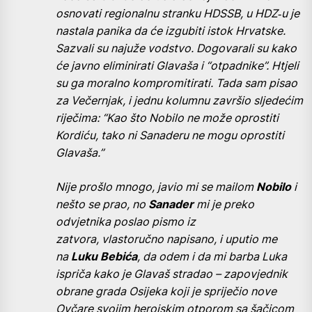
osnovati regionalnu stranku HDSSB, u HDZ‑u je
nastala panika da će izgubiti istok Hrvatske.
Sazvali su najuže vodstvo. Dogovarali su kako
će javno eliminirati Glavaša i “otpadnike”. Htjeli
su ga moralno kompromitirati. Tada sam pisao
za Večernjak, i jednu kolumnu završio sljedećim
riječima: “Kao što Nobilo ne može oprostiti
Kordiću, tako ni Sanaderu ne mogu oprostiti
Glavaša.”
Nije prošlo mnogo, javio mi se mailom
Nobilo
i
nešto se prao, no
Sanader
mi je preko
odvjetnika poslao pismo iz
zatvora, vlastoručno napisano, i uputio me
na
Luku Bebi
ća
, da odem i da mi barba Luka
ispriča kako je Glavaš stradao – zapovjednik
obrane grada Osijeka koji je spriječio nove
Ovčare svojim herojskim otporom sa šačicom