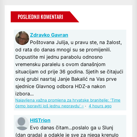
POSLJEDNJI KOMENTARI
Zdravko Gavran
Poštovana Julija, u pravu ste, na žalost,
od rata do danas mnogi su se promijenili.
Dopustite mi jednu parabolu odnosno
vremensku paralelu s ovom današnjom
situacijam od prije 36 godina. Sjetih se čitajući
ovaj grubi nasrtaj Janje Bakalić na Vas prve
sjednice Glavnog odbora HDZ-a nakon
izbora...
Najavljena važna promjena za hrvatske branitelje: 'Time
ćemo ispraviti još jednu nepravdu' –
·
4 hours ago
HISTrion
Evo danas čitam...poslalo ga u Slunj
(dan grada) a odakle je sve za njega krenulo