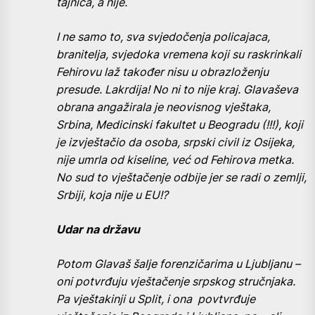
tajnica, a nije.
I ne samo to, sva svjedočenja policajaca,
branitelja, svjedoka vremena koji su raskrinkali
Fehirovu laž također nisu u obrazloženju
presude. Lakrdija! No ni to nije kraj. Glavaševa
obrana angažirala je neovisnog vještaka,
Srbina, Medicinski fakultet u Beogradu (!!!), koji
je izvještačio da osoba, srpski civil iz Osijeka,
nije umrla od kiseline, već od Fehirova metka.
No sud to vještačenje odbije jer se radi o zemlji,
Srbiji, koja nije u EU!?
Udar na državu
Potom Glavaš šalje forenzičarima u Ljubljanu –
oni potvrđuju vještačenje srpskog stručnjaka.
Pa vještakinji u Split, i ona povtvrđuje