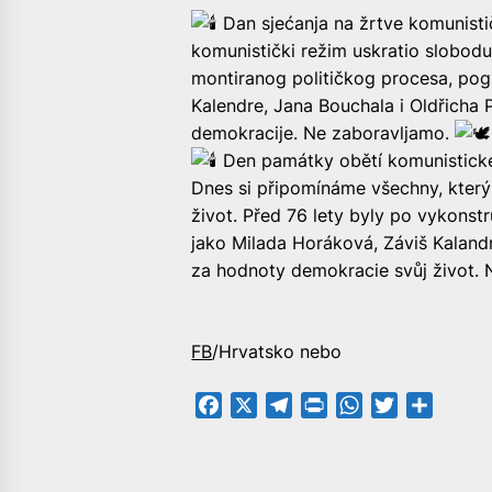
Dan sjećanja na žrtve komunist
komunistički režim uskratio slobodu,
montiranog političkog procesa, pog
Kalendre, Jana Bouchala i Oldřicha Pe
demokracije. Ne zaboravljamo.
Den památky obětí komunistick
Dnes si připomínáme všechny, který
život. Před 76 lety byly po vykons
jako Milada Horáková, Záviš Kalandra
za hodnoty demokracie svůj život.
FB
/Hrvatsko nebo
Facebook
X
Telegram
PrintFriendly
WhatsApp
Twitter
Share