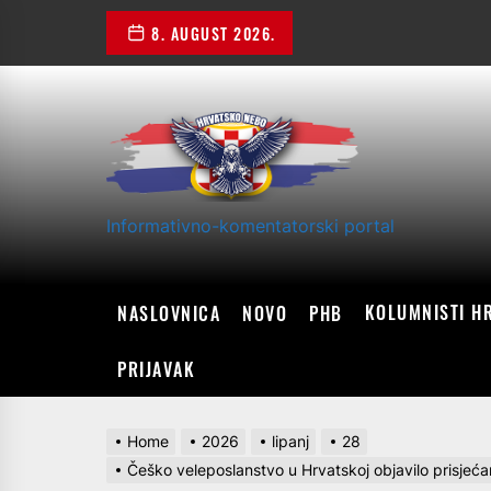
Skip
8. AUGUST 2026.
to
the
content
Informativno-komentatorski portal
KOLUMNISTI H
NASLOVNICA
NOVO
PHB
PRIJAVAK
Home
2026
lipanj
28
Češko veleposlanstvo u Hrvatskoj objavilo prisjećan