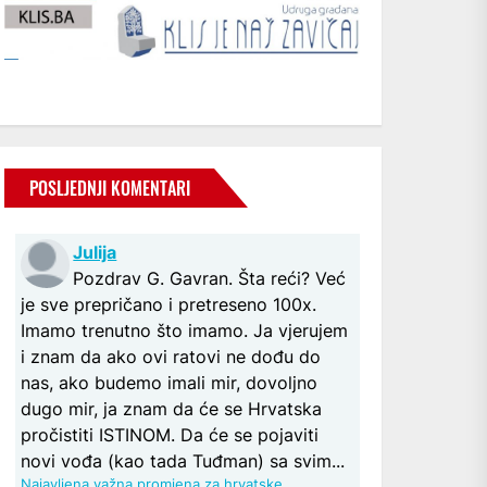
POSLJEDNJI KOMENTARI
Julija
Pozdrav G. Gavran. Šta reći? Već
je sve prepričano i pretreseno 100x.
Imamo trenutno što imamo. Ja vjerujem
i znam da ako ovi ratovi ne dođu do
nas, ako budemo imali mir, dovoljno
dugo mir, ja znam da će se Hrvatska
pročistiti ISTINOM. Da će se pojaviti
novi vođa (kao tada Tuđman) sa svim...
Najavljena važna promjena za hrvatske