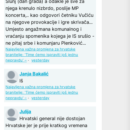
Slunj (dan grada) a odakle je sve za
njega krenulo nizbrdo, poslije MP
koncerta,.. kao odgovori četniku Vučiću
na njegove provokacije i igre skrivača...
Umjesto angažmana komunalnog i
vraćanju spomenika kojega je IS srušio -
ne pitaj srbe i komunjaru Plenković...
Najavljena važna promjena za hrvatske
branitelje: 'Time ćemo ispraviti još jednu
nepravdu' –
·
yesterday
Janja Bakalić
Iš
Najavljena važna promjena za hrvatske
branitelje: 'Time ćemo ispraviti još jednu
nepravdu' –
·
yesterday
Julija
Hrvatski general nije dostojan
Hrvatske jer je prije kratkog vremena