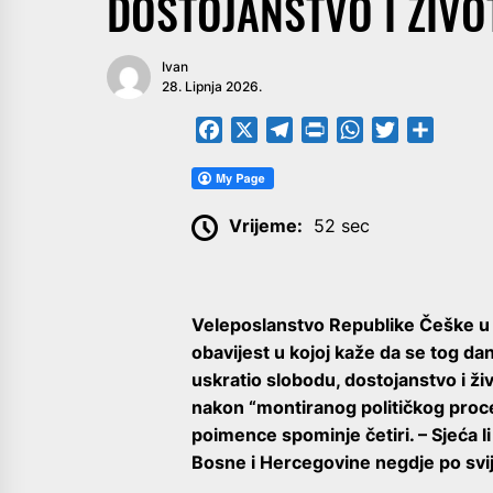
DOSTOJANSTVO I ŽIVO
Ivan
28. Lipnja 2026.
Facebook
X
Telegram
PrintFriendly
WhatsApp
Twitter
Share
Vrijeme:
52 sec
Veleposlanstvo Republike Češke u 
obavijest u kojoj kaže da se tog da
uskratio slobodu, dostojanstvo i ži
nakon “montiranog političkog proc
poimence spominje četiri. – Sjeća li
Bosne i Hercegovine negdje po svij