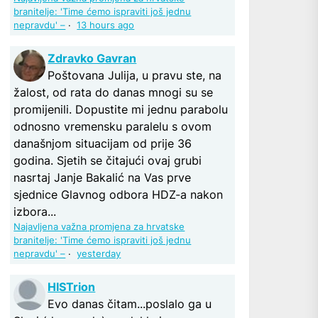
branitelje: 'Time ćemo ispraviti još jednu
nepravdu' –
·
13 hours ago
Zdravko Gavran
Poštovana Julija, u pravu ste, na
žalost, od rata do danas mnogi su se
promijenili. Dopustite mi jednu parabolu
odnosno vremensku paralelu s ovom
današnjom situacijam od prije 36
godina. Sjetih se čitajući ovaj grubi
nasrtaj Janje Bakalić na Vas prve
sjednice Glavnog odbora HDZ-a nakon
izbora...
Najavljena važna promjena za hrvatske
branitelje: 'Time ćemo ispraviti još jednu
nepravdu' –
·
yesterday
HISTrion
Evo danas čitam...poslalo ga u