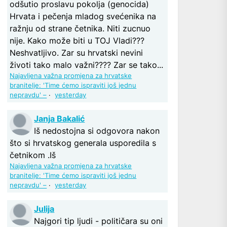
odšutio proslavu pokolja (genocida)
Hrvata i pečenja mladog svećenika na
ražnju od strane četnika. Niti zucnuo
nije. Kako može biti u TOJ Vladi???
Neshvatljivo. Zar su hrvatski nevini
životi tako malo važni???? Zar se tako...
Najavljena važna promjena za hrvatske
branitelje: 'Time ćemo ispraviti još jednu
nepravdu' –
·
yesterday
Janja Bakalić
Iš nedostojna si odgovora nakon
što si hrvatskog generala usporedila s
četnikom .Iš
Najavljena važna promjena za hrvatske
branitelje: 'Time ćemo ispraviti još jednu
nepravdu' –
·
yesterday
Julija
Najgori tip ljudi - političara su oni