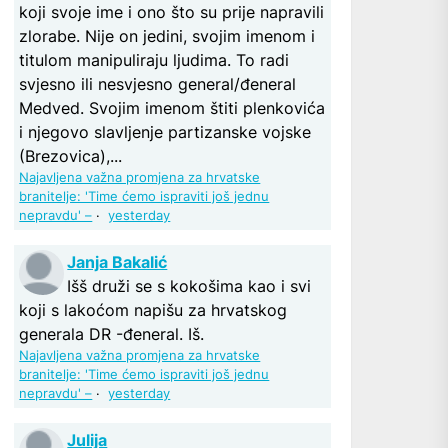
koji svoje ime i ono što su prije napravili
zlorabe. Nije on jedini, svojim imenom i
titulom manipuliraju ljudima. To radi
svjesno ili nesvjesno general/đeneral
Medved. Svojim imenom štiti plenkovića
i njegovo slavljenje partizanske vojske
(Brezovica),...
Najavljena važna promjena za hrvatske
branitelje: 'Time ćemo ispraviti još jednu
nepravdu' –
·
yesterday
Janja Bakalić
Išš druži se s kokošima kao i svi
koji s lakoćom napišu za hrvatskog
generala DR -đeneral. Iš.
Najavljena važna promjena za hrvatske
branitelje: 'Time ćemo ispraviti još jednu
nepravdu' –
·
yesterday
Julija