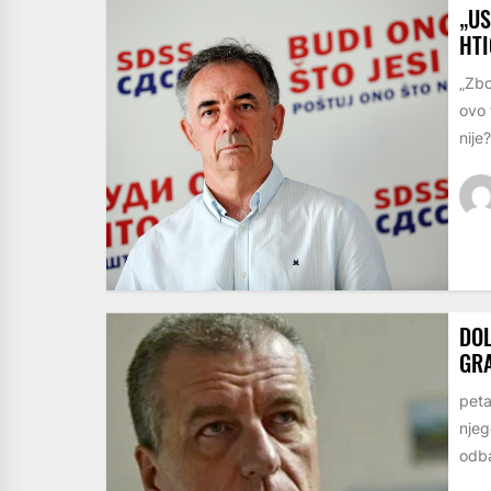
„US
HTI
„Zbo
ovo 
nije?
DOL
GR
peta
njeg
odba