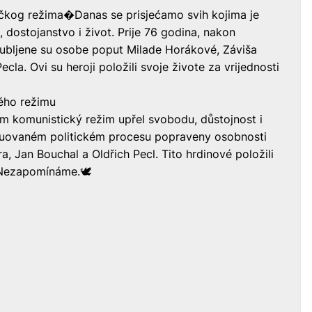
ičkog režima�Danas se prisjećamo svih kojima je
 dostojanstvo i život. Prije 76 godina, nakon
ubljene su osobe poput Milade Horákové, Záviša
cla. Ovi su heroji položili svoje živote za vrijednosti
ého režimu
m komunistický režim upřel svobodu, důstojnost i
truovaném politickém procesu popraveny osobnosti
, Jan Bouchal a Oldřich Pecl. Tito hrdinové položili
 Nezapomínáme.🕊️