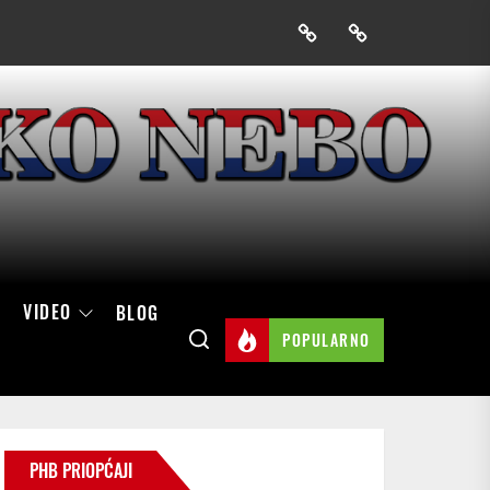
Prijavak
Skini
mobilnu
aplikaciju
Hrvatskog
neba
VIDEO
BLOG
POPULARNO
PHB PRIOPĆAJI
o i život”