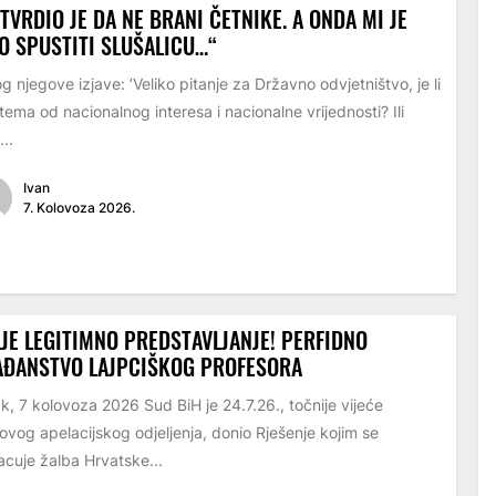
TVRDIO JE DA NE BRANI ČETNIKE. A ONDA MI JE
O SPUSTITI SLUŠALICU…“
g njegove izjave: ’Veliko pitanje za Državno odvjetništvo, je li
tema od nacionalnog interesa i nacionalne vrijednosti? Ili
...
Ivan
7. Kolovoza 2026.
JE LEGITIMNO PREDSTAVLJANJE! PERFIDNO
AĐANSTVO LAJPCIŠKOG PROFESORA
k, 7 kolovoza 2026 Sud BiH je 24.7.26., točnije vijeće
ovog apelacijskog odjeljenja, donio Rješenje kojim se
cuje žalba Hrvatske...