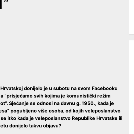
T”
Hrvatskoj donijelo je u subotu na svom Facebooku
na “prisjećamo svih kojima je komunistički režim
vot”. Sjećanje se odnosi na davnu g. 1950., kada je
esa” pogubljeno više osoba, od kojih veleposlanstvo
 se itko kada je veleposlanstvo Republike Hrvatske ili
etu donijelo takvu objavu?