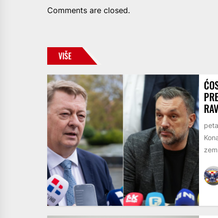
Comments are closed.
VIŠE
ĆOS
PRE
RA
peta
Kona
zemlj