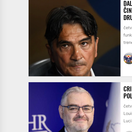
DAL
ČIN
DRU
četv
funk
trene
CRI
POL
četv
Loui
Luci