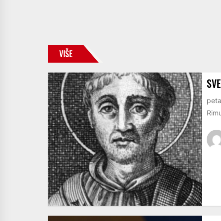
VIŠE
SVE
peta
Rimu