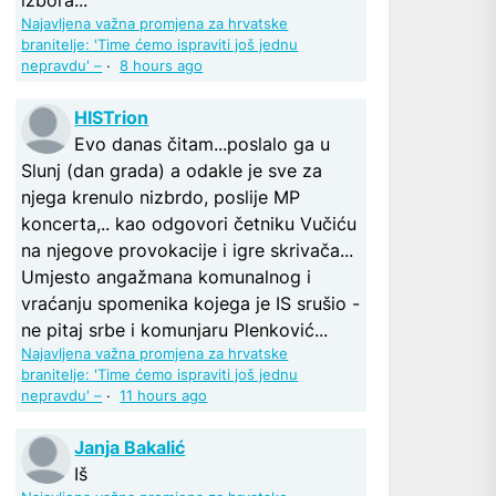
Najavljena važna promjena za hrvatske
branitelje: 'Time ćemo ispraviti još jednu
nepravdu' –
·
8 hours ago
HISTrion
Evo danas čitam...poslalo ga u
Slunj (dan grada) a odakle je sve za
njega krenulo nizbrdo, poslije MP
koncerta,.. kao odgovori četniku Vučiću
na njegove provokacije i igre skrivača...
Umjesto angažmana komunalnog i
vraćanju spomenika kojega je IS srušio -
ne pitaj srbe i komunjaru Plenković...
Najavljena važna promjena za hrvatske
branitelje: 'Time ćemo ispraviti još jednu
nepravdu' –
·
11 hours ago
Janja Bakalić
Iš