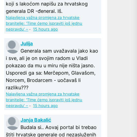
koji s lakoćom napišu za hrvatskog
generala DR -đeneral. Iš.
Najavljena važna promjena za hrvatske
branitelje: 'Time ćemo ispraviti još jednu
nepravdu' –
·
15 hours ago
Julija
Generala sam uvažavala jako kao
i sve, ali je on svojim radom u Vladi
pokazao da mu u miru nije ništa jasno.
Usporedi ga sa: Merčepom, Glavašom,
Norcem, Brodarcem - uočavaš li
razliku???
Najavljena važna promjena za hrvatske
branitelje: 'Time ćemo ispraviti još jednu
nepravdu' –
·
15 hours ago
Janja Bakalić
Budala si.. Aovaj portal bi trebao
štiti hrvatske generale od nezasluženih