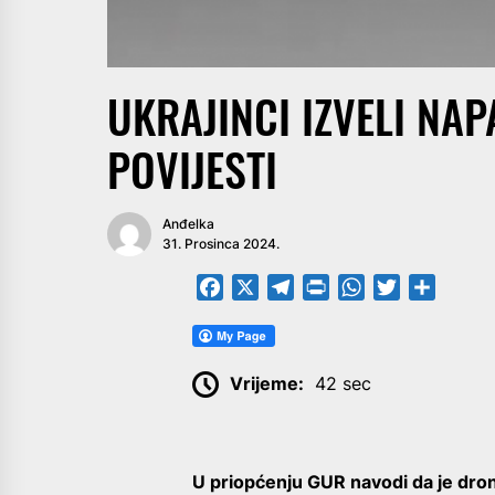
UKRAJINCI IZVELI NA
POVIJESTI
Anđelka
31. Prosinca 2024.
Facebook
X
Telegram
PrintFriendly
WhatsApp
Twitter
Share
Vrijeme:
42 sec
U priopćenju GUR navodi da je dron