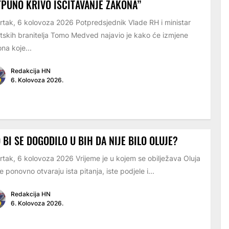
PUNO KRIVO IŠČITAVANJE ZAKONA”
rtak, 6 kolovoza 2026 Potpredsjednik Vlade RH i ministar
tskih branitelja Tomo Medved najavio je kako će izmjene
na koje...
Redakcija HN
6. Kolovoza 2026.
 BI SE DOGODILO U BIH DA NIJE BILO OLUJE?
rtak, 6 kolovoza 2026 Vrijeme je u kojem se obilježava Oluja
e ponovno otvaraju ista pitanja, iste podjele i...
Redakcija HN
6. Kolovoza 2026.