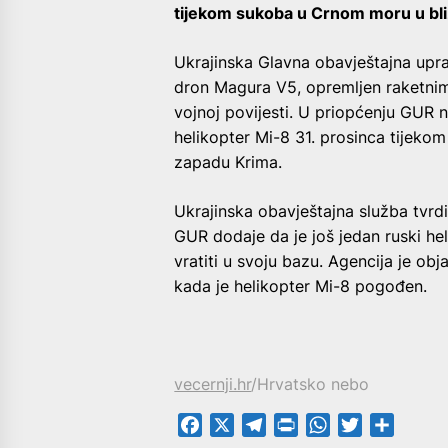
tijekom sukoba u Crnom moru u bliz
Ukrajinska Glavna obavještajna uprav
dron Magura V5, opremljen raketnim 
vojnoj povijesti. U priopćenju GUR 
helikopter Mi-8 31. prosinca tijeko
zapadu Krima.
Ukrajinska obavještajna služba tvrd
GUR dodaje da je još jedan ruski he
vratiti u svoju bazu. Agencija je ob
kada je helikopter Mi-8 pogođen.
vecernji.hr
/Hrvatsko nebo
Facebook
X
Telegram
PrintFriendly
WhatsApp
Twitter
Share