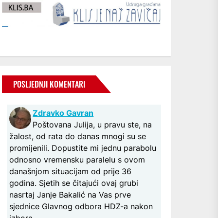
POSLJEDNJI KOMENTARI
Zdravko Gavran
Poštovana Julija, u pravu ste, na
žalost, od rata do danas mnogi su se
promijenili. Dopustite mi jednu parabolu
odnosno vremensku paralelu s ovom
današnjom situacijam od prije 36
godina. Sjetih se čitajući ovaj grubi
nasrtaj Janje Bakalić na Vas prve
sjednice Glavnog odbora HDZ-a nakon
izbora...