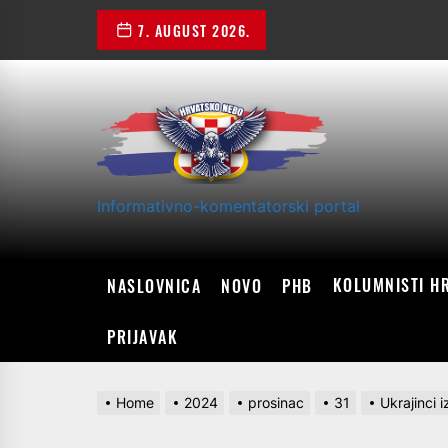
Skip
7. AUGUST 2026.
to
the
content
Informativno-komentatorski portal
KOLUMNISTI H
NASLOVNICA
NOVO
PHB
PRIJAVAK
Home
2024
prosinac
31
Ukrajinci 