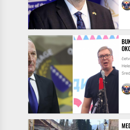
BUK
OKO
četv
Hele
Sred
MED