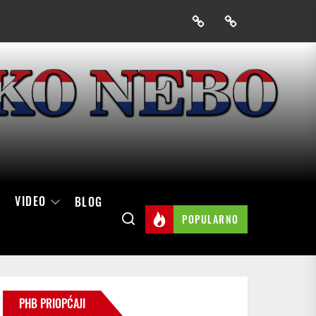
Prijavak
Skini
mobilnu
aplikaciju
Hrvatskog
neba
VIDEO
BLOG
POPULARNO
PHB PRIOPĆAJI