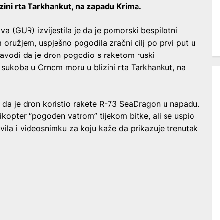
ini rta Tarkhankut, na zapadu Krima.
a (GUR) izvijestila je da je pomorski bespilotni
oružjem, uspješno pogodila zračni cilj po prvi put u
navodi da je dron pogodio s raketom ruski
m sukoba u Crnom moru u blizini rta Tarkhankut, na
i da je dron koristio rakete R-73 SeaDragon u napadu.
likopter “pogođen vatrom” tijekom bitke, ali se uspio
javila i videosnimku za koju kaže da prikazuje trenutak