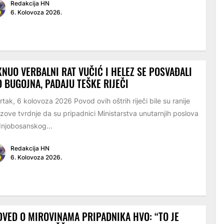
Redakcija HN
6. Kolovoza 2026.
NUO VERBALNI RAT VUČIĆ I HELEZ SE POSVAĐALI
 BUGOJNA, PADAJU TEŠKE RIJEČI
rtak, 6 kolovoza 2026 Povod ovih oštrih riječi bile su ranije
zove tvrdnje da su pripadnici Ministarstva unutarnjih poslova
njobosanskog...
Redakcija HN
6. Kolovoza 2026.
VED O MIROVINAMA PRIPADNIKA HVO: “TO JE