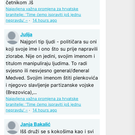
četnikom .Iš
Najavljena važna promjena za hrvatske
branitelje: 'Time ćemo ispraviti još jednu
nepravdu' –
·
14 hours ago
Julija
Najgori tip ljudi - političara su oni
koji svoje ime i ono što su prije napravili
zlorabe. Nije on jedini, svojim imenom i
titulom manipuliraju ljudima. To radi
svjesno ili nesvjesno general/đeneral
Medved. Svojim imenom štiti plenkovića
i njegovo slavljenje partizanske vojske
(Brezovica),...
Najavljena važna promjena za hrvatske
branitelje: 'Time ćemo ispraviti još jednu
nepravdu' –
·
14 hours ago
Janja Bakalić
Išš druži se s kokošima kao i svi