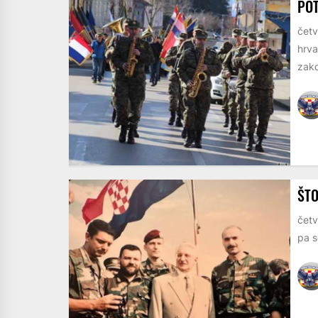
POT
četv
hrva
zako
ŠTO
četv
pa s