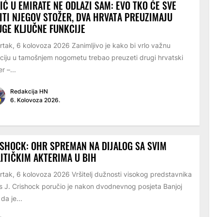
IĆ U EMIRATE NE ODLAZI SAM: EVO TKO ĆE SVE
ITI NJEGOV STOŽER, DVA HRVATA PREUZIMAJU
GE KLJUČNE FUNKCIJE
rtak, 6 kolovoza 2026 Zanimljivo je kako bi vrlo važnu
ciju u tamošnjem nogometu trebao preuzeti drugi hrvatski
r –...
Redakcija HN
6. Kolovoza 2026.
SHOCK: OHR SPREMAN NA DIJALOG SA SVIM
ITIČKIM AKTERIMA U BIH
rtak, 6 kolovoza 2026 Vršitelj dužnosti visokog predstavnika
s J. Crishock poručio je nakon dvodnevnog posjeta Banjoj
 da je...