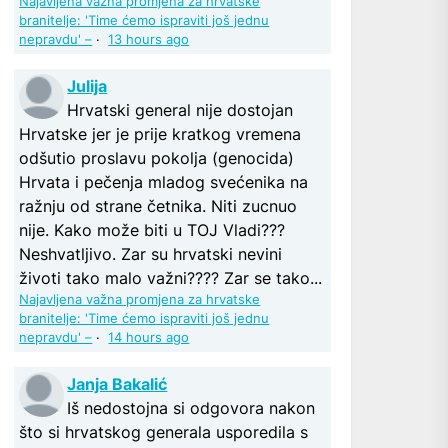
Najavljena važna promjena za hrvatske
branitelje: 'Time ćemo ispraviti još jednu
nepravdu' –
·
13 hours ago
Julija
Hrvatski general nije dostojan
Hrvatske jer je prije kratkog vremena
odšutio proslavu pokolja (genocida)
Hrvata i pečenja mladog svećenika na
ražnju od strane četnika. Niti zucnuo
nije. Kako može biti u TOJ Vladi???
Neshvatljivo. Zar su hrvatski nevini
životi tako malo važni???? Zar se tako...
Najavljena važna promjena za hrvatske
branitelje: 'Time ćemo ispraviti još jednu
nepravdu' –
·
14 hours ago
Janja Bakalić
Iš nedostojna si odgovora nakon
što si hrvatskog generala usporedila s