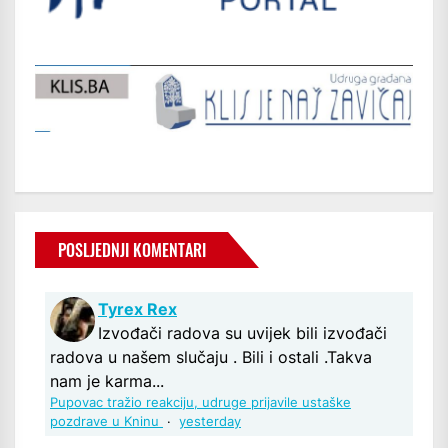
POSLJEDNJI KOMENTARI
Tyrex Rex
Izvođači radova su uvijek bili izvođači
radova u našem slučaju . Bili i ostali .Takva
nam je karma...
Pupovac tražio reakciju, udruge prijavile ustaške
pozdrave u Kninu
·
yesterday