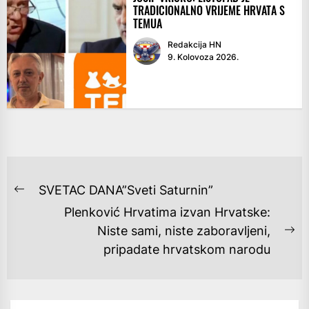
TRADICIONALNO VRIJEME HRVATA S
TEMUA
Redakcija HN
9. Kolovoza 2026.
NAVIGACIJA
SVETAC DANA”Sveti Saturnin”
Previous
OBJAVA
Plenković Hrvatima izvan Hrvatske:
post:
Niste sami, niste zaboravljeni,
Ne
pripadate hrvatskom narodu
po