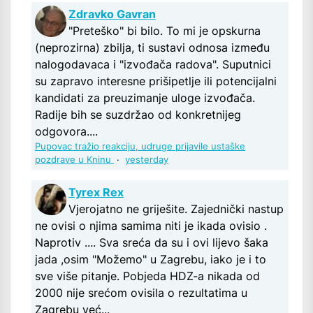
Zdravko Gavran
"Preteško" bi bilo. To mi je opskurna
(neprozirna) zbilja, ti sustavi odnosa između
nalogodavaca i "izvođača radova". Suputnici
su zapravo interesne prišipetlje ili potencijalni
kandidati za preuzimanje uloge izvođača.
Radije bih se suzdržao od konkretnijeg
odgovora....
Pupovac tražio reakciju, udruge prijavile ustaške
pozdrave u Kninu
·
yesterday
Tyrex Rex
Vjerojatno ne griješite. Zajednički nastup
ne ovisi o njima samima niti je ikada ovisio .
Naprotiv .... Sva sreća da su i ovi lijevo šaka
jada ,osim "Možemo" u Zagrebu, iako je i to
sve više pitanje. Pobjeda HDZ-a nikada od
2000 nije srećom ovisila o rezultatima u
Zagrebu već...