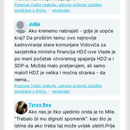
Pupovac tražio reakciju, udruge prijavile ustaške
pozdrave u Kninu
·
yesterday
Julija
Ako krenemo nabrajati - gdje je uopće
kraj? Da proširim temu: ovo najnovije
kadroviranje stare komunjare Vidovića za
savjetnika ministra financija HDZ-ove Vlade je
po meni početak otvorenog spajanja HDZ-a i
SDP-a. Možda malo pretjerujem, ali samo
malo!! HDZ je velika i moćna stranka - da
nema...
Pupovac tražio reakciju, udruge prijavile ustaške
pozdrave u Kninu
·
yesterday
Tyrex Rex
Ako nas je itko ujedinio onda je to Mile.
"Trebalo bi mu dignuti spomenik". kao što je
istina da ako treba taj može uvijek uletiti.Prije