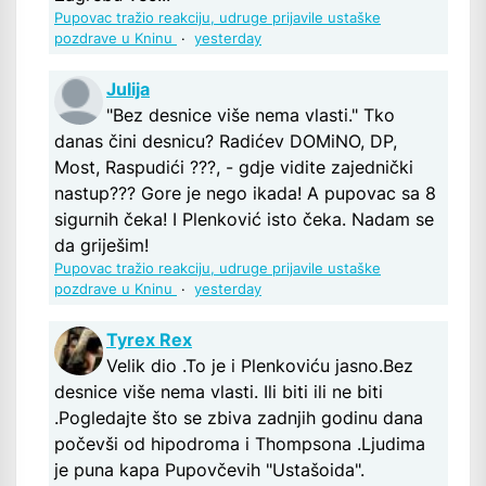
Pupovac tražio reakciju, udruge prijavile ustaške
pozdrave u Kninu
·
yesterday
Julija
"Bez desnice više nema vlasti." Tko
danas čini desnicu? Radićev DOMiNO, DP,
Most, Raspudići ???, - gdje vidite zajednički
nastup??? Gore je nego ikada! A pupovac sa 8
sigurnih čeka! I Plenković isto čeka. Nadam se
da griješim!
Pupovac tražio reakciju, udruge prijavile ustaške
pozdrave u Kninu
·
yesterday
Tyrex Rex
Velik dio .To je i Plenkoviću jasno.Bez
desnice više nema vlasti. Ili biti ili ne biti
.Pogledajte što se zbiva zadnjih godinu dana
počevši od hipodroma i Thompsona .Ljudima
je puna kapa Pupovčevih "Ustašoida".