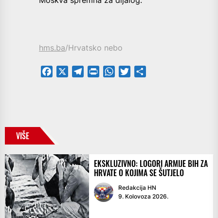
hms.ba
/Hrvatsko nebo
Facebook
X
Telegram
PrintFriendly
WhatsApp
Twitter
Share
VIŠE
EKSKLUZIVNO: LOGORI ARMIJE BIH ZA
HRVATE O KOJIMA SE ŠUTJELO
Redakcija HN
9. Kolovoza 2026.