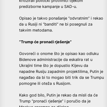
kritizirali politički protivnici tijekom
predizborne kampanje u SAD-u.
Opisao je takvo ponašanje “odvratnim” i rekao
da u Rusiji ni “banditi” ne bi posegnuli za
takvim metodama.
“Trump će pronaći rješenje”
Govoreći o onome što je opisao kao odluku
Bidenove administracije da eskalira rat u
Ukrajini time što je dopustio Kijevu da
napadne Rusiju zapadnim projektilima, Putin je
nagađao da bi to mogao biti trik da se Trumpu
pomogne ili oteža s Rusijom.
Kako god bilo, Putin je rekao da misli da će
Trump “pronaći rješenje” i poručio da je
Moskva spremna za dijalog.