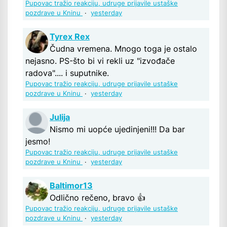
Pupovac tražio reakciju, udruge prijavile ustaške
pozdrave u Kninu
·
yesterday
Tyrex Rex
Čudna vremena. Mnogo toga je ostalo
nejasno. PS-što bi vi rekli uz "izvođače
radova".... i suputnike.
Pupovac tražio reakciju, udruge prijavile ustaške
pozdrave u Kninu
·
yesterday
Julija
Nismo mi uopće ujedinjeni!!! Da bar
jesmo!
Pupovac tražio reakciju, udruge prijavile ustaške
pozdrave u Kninu
·
yesterday
Baltimor13
Odlično rečeno, bravo 👍
Pupovac tražio reakciju, udruge prijavile ustaške
pozdrave u Kninu
·
yesterday