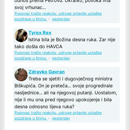
odnos prema Petrovu. Ukratko, politika ima
svoj vrhunac...
Pupovac tražio reakciju, udruge prijavile ustaške
pozdrave u Kninu
·
yesterday
Tyrex Rex
Istina bila je Božina desna ruka. Zar nije
tako došla do HAVCA
Pupovac tražio reakciju, udruge prijavile ustaške
pozdrave u Kninu
·
yesterday
Zdravko Gavran
Treba se sjetiti i dugovječnog ministra
Biškupića. On je preteča... svoje progredirale
nasljednice... ali na njegovoj putanji. Uostalom,
nije li mu ona pred njegovo upokojenje i bila
desna odnosno lijeva ruka?
Pupovac tražio reakciju, udruge prijavile ustaške
pozdrave u Kninu
·
yesterday