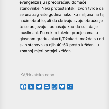
evangeliziraju i preobraćaju domaće
stanovnike. Neki protestantski izvori tvrde da
se unatrag više godina nekoliko milijuna na taj
način obratilo, ali da skrivaju svoje obraćenje
te se odijevaju i ponašaju kao da su i dalje
muslimani. Po nekim takvim procjenama, u
glavnom gradu Jakarti/Džakarti možda su od
svih stanovnika njih 40-50 posto kršćani, u
znatnoj mjeri potajni kršćani.
IKA/Hrvatsko nebo
Facebook
X
Telegram
PrintFriendly
WhatsApp
Twitter
Share