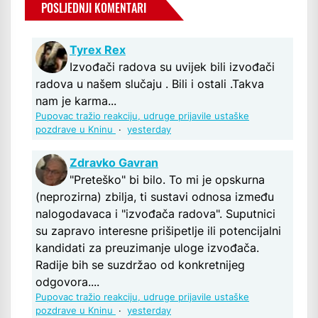
POSLJEDNJI KOMENTARI
Tyrex Rex
Izvođači radova su uvijek bili izvođači
radova u našem slučaju . Bili i ostali .Takva
nam je karma...
Pupovac tražio reakciju, udruge prijavile ustaške
pozdrave u Kninu
·
yesterday
Zdravko Gavran
"Preteško" bi bilo. To mi je opskurna
(neprozirna) zbilja, ti sustavi odnosa između
nalogodavaca i "izvođača radova". Suputnici
su zapravo interesne prišipetlje ili potencijalni
kandidati za preuzimanje uloge izvođača.
Radije bih se suzdržao od konkretnijeg
odgovora....
Pupovac tražio reakciju, udruge prijavile ustaške
pozdrave u Kninu
·
yesterday