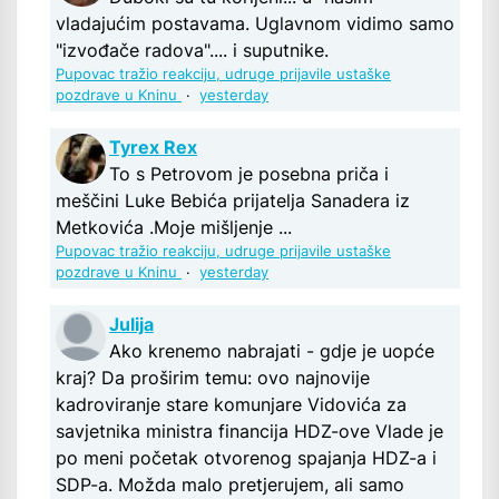
vladajućim postavama. Uglavnom vidimo samo
"izvođače radova".... i suputnike.
Pupovac tražio reakciju, udruge prijavile ustaške
pozdrave u Kninu
·
yesterday
Tyrex Rex
To s Petrovom je posebna priča i
meščini Luke Bebića prijatelja Sanadera iz
Metkovića .Moje mišljenje ...
Pupovac tražio reakciju, udruge prijavile ustaške
pozdrave u Kninu
·
yesterday
Julija
Ako krenemo nabrajati - gdje je uopće
kraj? Da proširim temu: ovo najnovije
kadroviranje stare komunjare Vidovića za
savjetnika ministra financija HDZ-ove Vlade je
po meni početak otvorenog spajanja HDZ-a i
SDP-a. Možda malo pretjerujem, ali samo