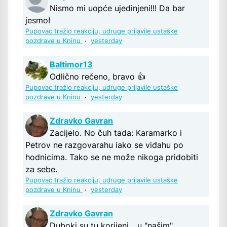
Nismo mi uopće ujedinjeni!!! Da bar
jesmo!
Pupovac tražio reakciju, udruge prijavile ustaške
pozdrave u Kninu
·
yesterday
Baltimor13
Odlično rečeno, bravo 👍
Pupovac tražio reakciju, udruge prijavile ustaške
pozdrave u Kninu
·
yesterday
Zdravko Gavran
Zacijelo. No čuh tada: Karamarko i
Petrov ne razgovarahu iako se viđahu po
hodnicima. Tako se ne može nikoga pridobiti
za sebe.
Pupovac tražio reakciju, udruge prijavile ustaške
pozdrave u Kninu
·
yesterday
Zdravko Gavran
Duboki su tu korijeni... u "našim"