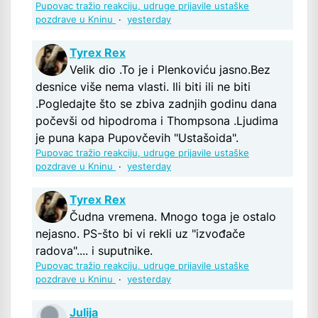
Pupovac tražio reakciju, udruge prijavile ustaške
pozdrave u Kninu
·
yesterday
Tyrex Rex
Velik dio .To je i Plenkoviću jasno.Bez
desnice više nema vlasti. Ili biti ili ne biti
.Pogledajte što se zbiva zadnjih godinu dana
počevši od hipodroma i Thompsona .Ljudima
je puna kapa Pupovčevih "Ustašoida".
Pupovac tražio reakciju, udruge prijavile ustaške
pozdrave u Kninu
·
yesterday
Tyrex Rex
Čudna vremena. Mnogo toga je ostalo
nejasno. PS-što bi vi rekli uz "izvođače
radova".... i suputnike.
Pupovac tražio reakciju, udruge prijavile ustaške
pozdrave u Kninu
·
yesterday
Julija