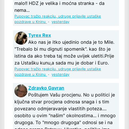
malo!! HDZ je velika i moćna stranka - da
nema...
Pupovac tražio reakciju, udruge prijavile ustaške
pozdrave u Kninu
·
yesterday
Tyrex Rex
Ako nas je itko ujedinio onda je to Mile.
"Trebalo bi mu dignuti spomenik". kao što je
istina da ako treba taj može uvijek uletiti.Prije
za Ustašku kunu,a sada mu je dobar i Euro.
Pupovac tražio reakciju, udruge prijavile ustaške
pozdrave u Kninu
·
yesterday
Zdravko Gavran
Poštujem Vašu procjenu. No u politici je
ključna stvar procjena odnosa snaga i s tim
povezano odmjeravanje vlastitih poteza....
osobito u ovim "našim" okolnostima... i mnogo
drugoga. To "mnogo drugoga" odnosi se i na