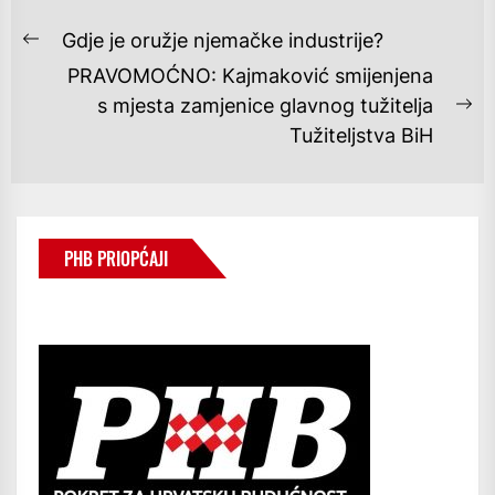
NAVIGACIJA
Gdje je oružje njemačke industrije?
Previous
OBJAVA
PRAVOMOĆNO: Kajmaković smijenjena
post:
s mjesta zamjenice glavnog tužitelja
Ne
Tužiteljstva BiH
po
PHB PRIOPĆAJI