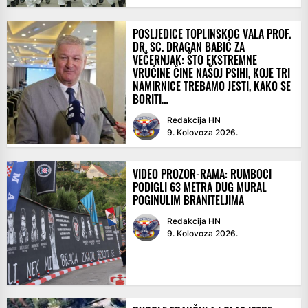
POSLJEDICE TOPLINSKOG VALA PROF.
DR. SC. DRAGAN BABIĆ ZA
VEČERNJAK: ŠTO EKSTREMNE
VRUĆINE ČINE NAŠOJ PSIHI, KOJE TRI
NAMIRNICE TREBAMO JESTI, KAKO SE
BORITI…
Redakcija HN
9. Kolovoza 2026.
VIDEO PROZOR-RAMA: RUMBOCI
PODIGLI 63 METRA DUG MURAL
POGINULIM BRANITELJIMA
Redakcija HN
9. Kolovoza 2026.