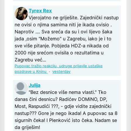
Tyrex Rex
Vjerojatno ne griješite. Zajednički nastup
ne ovisi o njima samima niti je ikada ovisio .
Naprotiv .... Sva sreća da su i ovi lijevo šaka
jada ,osim "Možemo" u Zagrebu, iako je i to
sve više pitanje. Pobjeda HDZ-a nikada od
2000 nije srećom ovisila o rezultatima u
Zagrebu već...
Pupovac tražio reakciju, udruge prijavile ustaške
pozdrave u Kninu
·
yesterday
Julija
"Bez desnice više nema vlasti." Tko
danas čini desnicu? Radićev DOMiNO, DP,
Most, Raspudići ???, - gdje vidite zajednički
nastup??? Gore je nego ikada! A pupovac sa 8
sigurnih čeka! I Plenković isto čeka. Nadam se
da griješim!