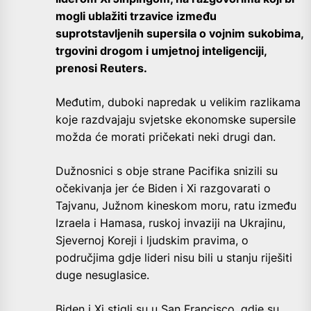
mogli ublažiti trzavice između
suprotstavljenih supersila o vojnim sukobima,
trgovini drogom i umjetnoj inteligenciji,
prenosi Reuters.
Međutim, duboki napredak u velikim razlikama
koje razdvajaju svjetske ekonomske supersile
možda će morati pričekati neki drugi dan.
Dužnosnici s obje strane Pacifika snizili su
očekivanja jer će Biden i Xi razgovarati o
Tajvanu, Južnom kineskom moru, ratu između
Izraela i Hamasa, ruskoj invaziji na Ukrajinu,
Sjevernoj Koreji i ljudskim pravima, o
područjima gdje lideri nisu bili u stanju riješiti
duge nesuglasice.
Biden i Xi stigli su u San Francisco, gdje su