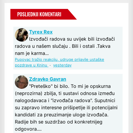
POSLJEDNJI KOMENTARI
Tyrex Rex
Izvođači radova su uvijek bili izvođači
radova u našem slučaju . Bili i ostali .Takva
nam je karma...
Pupovac tražio reakciju, udruge prijavile ustaške
pozdrave u Kninu
·
yesterday
Zdravko Gavran
"Preteško" bi bilo. To mi je opskurna
(neprozirna) zbilja, ti sustavi odnosa između
nalogodavaca i "izvođača radova". Suputnici
su zapravo interesne prišipetlje ili potencijalni
kandidati za preuzimanje uloge izvođača.
Radije bih se suzdržao od konkretnijeg
odgovora....