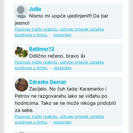
Julija
Nismo mi uopće ujedinjeni!!! Da bar
jesmo!
Pupovac tražio reakciju, udruge prijavile ustaške
pozdrave u Kninu
·
yesterday
Baltimor13
Odlično rečeno, bravo 👍
Pupovac tražio reakciju, udruge prijavile ustaške
pozdrave u Kninu
·
yesterday
Zdravko Gavran
Zacijelo. No čuh tada: Karamarko i
Petrov ne razgovarahu iako se viđahu po
hodnicima. Tako se ne može nikoga pridobiti
za sebe.
Pupovac tražio reakciju, udruge prijavile ustaške
pozdrave u Kninu
·
yesterday