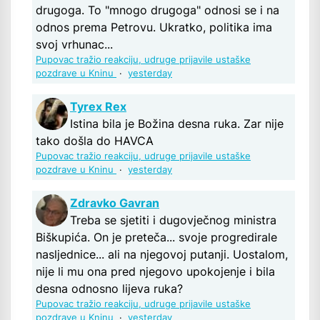
drugoga. To "mnogo drugoga" odnosi se i na
odnos prema Petrovu. Ukratko, politika ima
svoj vrhunac...
Pupovac tražio reakciju, udruge prijavile ustaške
pozdrave u Kninu
·
yesterday
Tyrex Rex
Istina bila je Božina desna ruka. Zar nije
tako došla do HAVCA
Pupovac tražio reakciju, udruge prijavile ustaške
pozdrave u Kninu
·
yesterday
Zdravko Gavran
Treba se sjetiti i dugovječnog ministra
Biškupića. On je preteča... svoje progredirale
nasljednice... ali na njegovoj putanji. Uostalom,
nije li mu ona pred njegovo upokojenje i bila
desna odnosno lijeva ruka?
Pupovac tražio reakciju, udruge prijavile ustaške
pozdrave u Kninu
·
yesterday