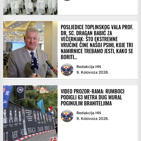
POSLJEDICE TOPLINSKOG VALA PROF.
DR. SC. DRAGAN BABIĆ ZA
VEČERNJAK: ŠTO EKSTREMNE
VRUĆINE ČINE NAŠOJ PSIHI, KOJE TRI
NAMIRNICE TREBAMO JESTI, KAKO SE
BORITI…
Redakcija HN
9. Kolovoza 2026.
VIDEO PROZOR-RAMA: RUMBOCI
PODIGLI 63 METRA DUG MURAL
POGINULIM BRANITELJIMA
Redakcija HN
9. Kolovoza 2026.