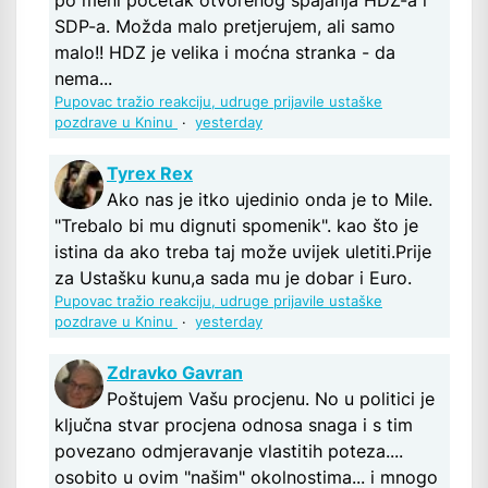
po meni početak otvorenog spajanja HDZ-a i
SDP-a. Možda malo pretjerujem, ali samo
malo!! HDZ je velika i moćna stranka - da
nema...
Pupovac tražio reakciju, udruge prijavile ustaške
pozdrave u Kninu
·
yesterday
Tyrex Rex
Ako nas je itko ujedinio onda je to Mile.
"Trebalo bi mu dignuti spomenik". kao što je
istina da ako treba taj može uvijek uletiti.Prije
za Ustašku kunu,a sada mu je dobar i Euro.
Pupovac tražio reakciju, udruge prijavile ustaške
pozdrave u Kninu
·
yesterday
Zdravko Gavran
Poštujem Vašu procjenu. No u politici je
ključna stvar procjena odnosa snaga i s tim
povezano odmjeravanje vlastitih poteza....
osobito u ovim "našim" okolnostima... i mnogo