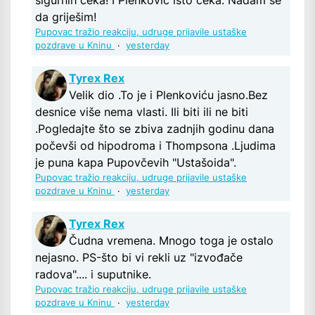
sigurnih čeka! I Plenković isto čeka. Nadam se
da griješim!
Pupovac tražio reakciju, udruge prijavile ustaške
pozdrave u Kninu
·
yesterday
Tyrex Rex
Velik dio .To je i Plenkoviću jasno.Bez
desnice više nema vlasti. Ili biti ili ne biti
.Pogledajte što se zbiva zadnjih godinu dana
počevši od hipodroma i Thompsona .Ljudima
je puna kapa Pupovčevih "Ustašoida".
Pupovac tražio reakciju, udruge prijavile ustaške
pozdrave u Kninu
·
yesterday
Tyrex Rex
Čudna vremena. Mnogo toga je ostalo
nejasno. PS-što bi vi rekli uz "izvođače
radova".... i suputnike.
Pupovac tražio reakciju, udruge prijavile ustaške
pozdrave u Kninu
·
yesterday