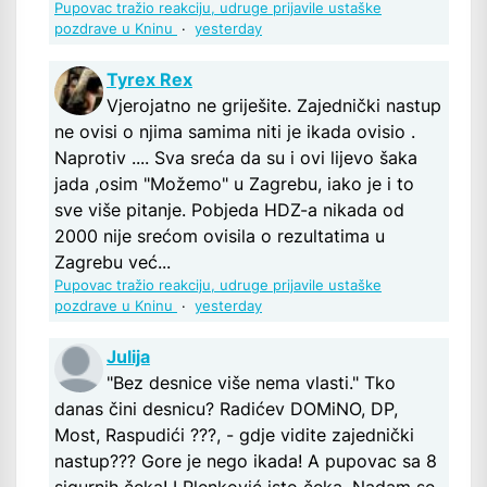
Pupovac tražio reakciju, udruge prijavile ustaške
pozdrave u Kninu
·
yesterday
Tyrex Rex
Vjerojatno ne griješite. Zajednički nastup
ne ovisi o njima samima niti je ikada ovisio .
Naprotiv .... Sva sreća da su i ovi lijevo šaka
jada ,osim "Možemo" u Zagrebu, iako je i to
sve više pitanje. Pobjeda HDZ-a nikada od
2000 nije srećom ovisila o rezultatima u
Zagrebu već...
Pupovac tražio reakciju, udruge prijavile ustaške
pozdrave u Kninu
·
yesterday
Julija
"Bez desnice više nema vlasti." Tko
danas čini desnicu? Radićev DOMiNO, DP,
Most, Raspudići ???, - gdje vidite zajednički
nastup??? Gore je nego ikada! A pupovac sa 8