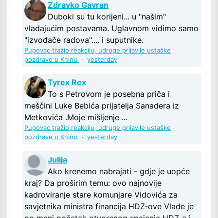
Zdravko Gavran
Duboki su tu korijeni... u "našim"
vladajućim postavama. Uglavnom vidimo samo
"izvođače radova".... i suputnike.
Pupovac tražio reakciju, udruge prijavile ustaške
pozdrave u Kninu
·
yesterday
Tyrex Rex
To s Petrovom je posebna priča i
meščini Luke Bebića prijatelja Sanadera iz
Metkovića .Moje mišljenje ...
Pupovac tražio reakciju, udruge prijavile ustaške
pozdrave u Kninu
·
yesterday
Julija
Ako krenemo nabrajati - gdje je uopće
kraj? Da proširim temu: ovo najnovije
kadroviranje stare komunjare Vidovića za
savjetnika ministra financija HDZ-ove Vlade je