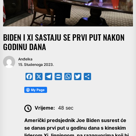
BIDEN I XI SASTAJU SE PRVI PUT NAKON
GODINU DANA
Anđelka
15. Studenoga 2023.
Facebook
X
Telegram
PrintFriendly
WhatsApp
Twitter
Share
Vrijeme:
48 sec
Američki predsjednik Joe Biden susrest će
se danas prvi put u godinu dana s kineskim
liderom Xi Jinpingom, na razgovorima koji bi