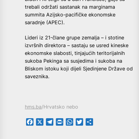
trebali održati sastanak na marginama
summita Azijsko-pacifičke ekonomske
saradnje (APEC).
Lideri iz 21-člane grupe zemalja – i stotine
izvršnih direktora – sastaju se usred kineske
ekonomske slabosti, tinjajućih teritorijalnih
sukoba Pekinga sa susjedima i sukoba na
Bliskom istoku koji dijeli Sjedinjene Države od
saveznika.
hms.ba
/Hrvatsko nebo
Facebook
X
Telegram
PrintFriendly
WhatsApp
Twitter
Share