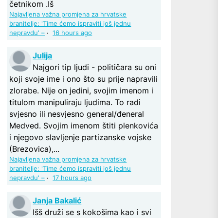
četnikom .Iš
Najavljena važna promjena za hrvatske
branitelje: 'Time ćemo ispraviti još jednu
nepravdu' –
·
16 hours ago
Julija
Najgori tip ljudi - političara su oni
koji svoje ime i ono što su prije napravili
zlorabe. Nije on jedini, svojim imenom i
titulom manipuliraju ljudima. To radi
svjesno ili nesvjesno general/đeneral
Medved. Svojim imenom štiti plenkovića
i njegovo slavljenje partizanske vojske
(Brezovica),...
Najavljena važna promjena za hrvatske
branitelje: 'Time ćemo ispraviti još jednu
nepravdu' –
·
17 hours ago
Janja Bakalić
Išš druži se s kokošima kao i svi