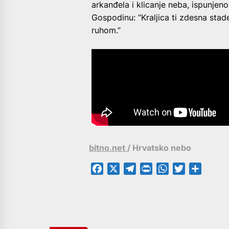
arkanđela i klicanje neba, ispunjeno
Gospodinu: “Kraljica ti zdesna stad
ruhom.”
bitno.net
/ Hrvatsko nebo
Facebook
X
Telegram
PrintFriendly
WhatsApp
Twitter
Share