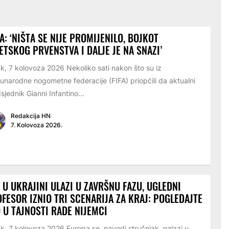
A: ‘NIŠTA SE NIJE PROMIJENILO, BOJKOT
ETSKOG PRVENSTVA I DALJE JE NA SNAZI’
k, 7 kolovoza 2026 Nekoliko sati nakon što su iz
narodne nogometne federacije (FIFA) priopćili da aktualni
sjednik Gianni Infantino...
Redakcija HN
7. Kolovoza 2026.
 U UKRAJINI ULAZI U ZAVRŠNU FAZU, UGLEDNI
FESOR IZNIO TRI SCENARIJA ZA KRAJ: POGLEDAJTE
 U TAJNOSTI RADE NIJEMCI
k, 7 kolovoza 2026 Europa se, navodi stručnjak, nalazi u