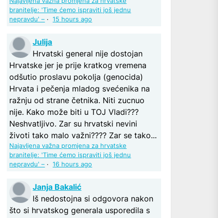
Najavljena važna promjena za hrvatske
branitelje: 'Time ćemo ispraviti još jednu
nepravdu' –
·
15 hours ago
Julija
Hrvatski general nije dostojan
Hrvatske jer je prije kratkog vremena
odšutio proslavu pokolja (genocida)
Hrvata i pečenja mladog svećenika na
ražnju od strane četnika. Niti zucnuo
nije. Kako može biti u TOJ Vladi???
Neshvatljivo. Zar su hrvatski nevini
životi tako malo važni???? Zar se tako...
Najavljena važna promjena za hrvatske
branitelje: 'Time ćemo ispraviti još jednu
nepravdu' –
·
16 hours ago
Janja Bakalić
Iš nedostojna si odgovora nakon
što si hrvatskog generala usporedila s