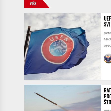
VIŠE
UEF
SVJ
peta
Među
pred
RAT
PRO
ŠTO
peta