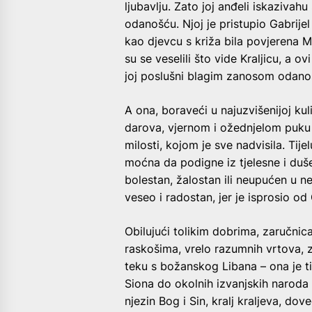
ljubavlju. Zato joj anđeli iskazivah
odanošću. Njoj je pristupio Gabrijel
kao djevcu s križa bila povjerena Ma
su se veselili što vide Kraljicu, a o
joj poslušni blagim zanosom odanos
A ona, boraveći u najuzvišenijoj ku
darova, vjernom i ožednjelom puku u
milosti, kojom je sve nadvisila. Tijel
moćna da podigne iz tjelesne i duše
bolestan, žalostan ili neupućen u n
veseo i radostan, jer je isprosio o
Obilujući tolikim dobrima, zaručnica
raskošima, vrelo razumnih vrtova, z
teku s božanskog Libana – ona je t
Siona do okolnih izvanjskih naroda r
njezin Bog i Sin, kralj kraljeva, dov