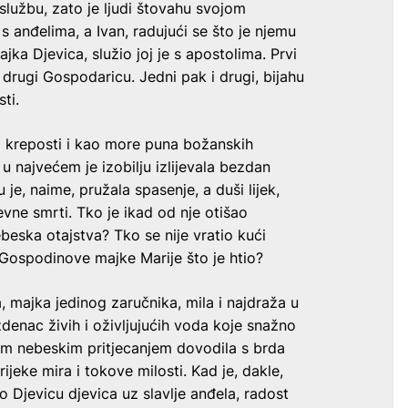
u službu, zato je ljudi štovahu svojom
 s anđelima, a Ivan, radujući se što je njemu
jka Djevica, služio joj je s apostolima. Prvi
vi drugi Gospodaricu. Jedni pak i drugi, bijahu
ti.
li kreposti i kao more puna božanskih
 najvećem je izobilju izlijevala bezdan
u je, naime, pružala spasenje, a duši lijek,
vne smrti. Tko je ikad od nje otišao
ebeska otajstva? Tko se nije vratio kući
d Gospodinove majke Marije što je htio?
, majka jedinog zaručnika, mila i najdraža u
denac živih i oživljujućih voda koje snažno
im nebeskim pritjecanjem dovodila s brda
ijeke mira i tokove milosti. Kad je, dakle,
eo Djevicu djevica uz slavlje anđela, radost