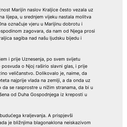
nost Marijin naslov Kraljice često vezala uz
a lijepa, u srednjem vijeku nastala molitva
 Ona označuje vjeru u Marijinu dobrotu i
ospodinom zagovara, da nam od Njega prosi
raljica sagiba nad našu ljudsku bijedu i
em i prije Uznesenja, po svem svijetu
posvuda o Njoj raširio slavni glas, i prije
no veličanstvo. Dolikovalo je, naime, da
eta najprije vlada na zemlji, a da onda uz
o da se rasprostre u nižim stranama, da bi u
ošena od Duha Gospodnjega iz kreposti u
 budućega kraljevanja. A prispjevši
ada je bližnjima blagonaklona neiskazivom