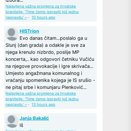
Najavljena važna promjena za hrvatske
branitelje: 'Time ćemo ispraviti još jednu
nepravdu' –
·
10 hours ago
HISTrion
Evo danas čitam...poslalo ga u
Slunj (dan grada) a odakle je sve za
njega krenulo nizbrdo, poslije MP
koncerta,.. kao odgovori četniku Vučiću
na njegove provokacije i igre skrivača...
Umjesto angažmana komunalnog i
vraćanju spomenika kojega je IS srušio -
ne pitaj srbe i komunjaru Plenković...
Najavljena važna promjena za hrvatske
branitelje: 'Time ćemo ispraviti još jednu
nepravdu' –
·
13 hours ago
Janja Bakalić
Iš