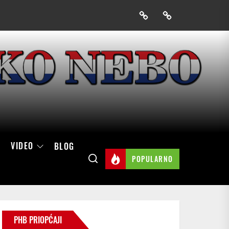
Prijavak
Skini
mobilnu
aplikaciju
Hrvatskog
neba
VIDEO
BLOG
POPULARNO
PHB PRIOPĆAJI