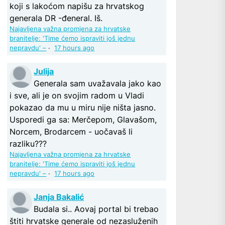
koji s lakoćom napišu za hrvatskog
generala DR -đeneral. Iš.
Najavljena važna promjena za hrvatske
branitelje: 'Time ćemo ispraviti još jednu
nepravdu' –
·
17 hours ago
Julija
Generala sam uvažavala jako kao
i sve, ali je on svojim radom u Vladi
pokazao da mu u miru nije ništa jasno.
Usporedi ga sa: Merčepom, Glavašom,
Norcem, Brodarcem - uočavaš li
razliku???
Najavljena važna promjena za hrvatske
branitelje: 'Time ćemo ispraviti još jednu
nepravdu' –
·
17 hours ago
Janja Bakalić
Budala si.. Aovaj portal bi trebao
štiti hrvatske generale od nezasluženih