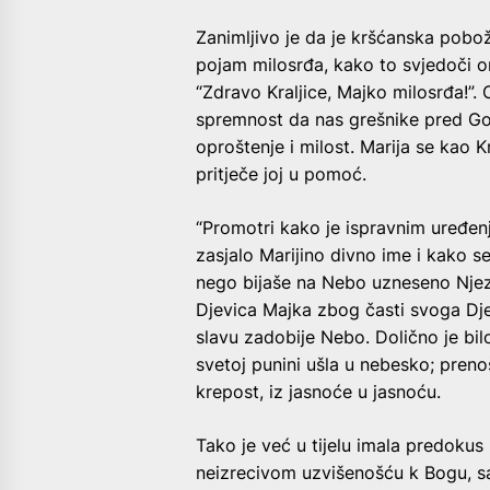
Zanimljivo je da je kršćanska pobož
pojam milosrđa, kako to svjedoči on
“Zdravo Kraljice, Majko milosrđa!”.
spremnost da nas grešnike pred G
oproštenje i milost. Marija se kao K
pritječe joj u pomoć.
“Promotri kako je ispravnim uređenj
zasjalo Marijino divno ime i kako se 
nego bijaše na Nebo uzneseno Njezi
Djevica Majka zbog časti svoga Djet
slavu zadobije Nebo. Dolično je bil
svetoj punini ušla u nebesko; pren
krepost, iz jasnoće u jasnoću.
Tako je već u tijelu imala predokus
neizrecivom uzvišenošću k Bogu, s