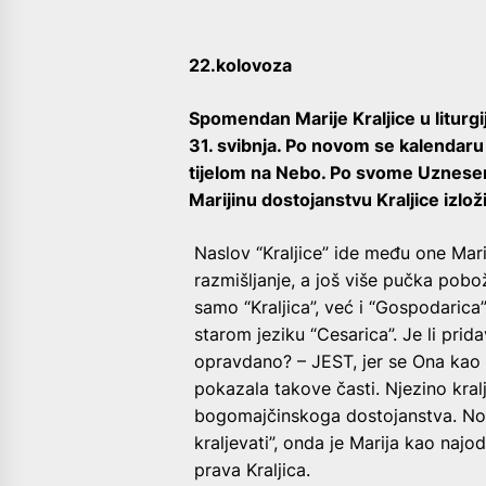
22.kolovoza
Spomendan Marije Kraljice u liturgij
31. svibnja. Po novom se kalendaru
tijelom na Nebo. Po svome Uznesenju
Marijinu dostojanstvu Kraljice izloži
Naslov “Kraljice” ide među one Mari
razmišljanje, a još više pučka pobo
samo “Kraljica”, već i “Gospodarica”
starom jeziku “Cesarica”. Je li prid
opravdano? – JEST, jer se Ona kao
pokazala takove časti. Njezino kral
bogomajčinskoga dostojanstva. No, 
kraljevati”, onda je Marija kao naj
prava Kraljica.