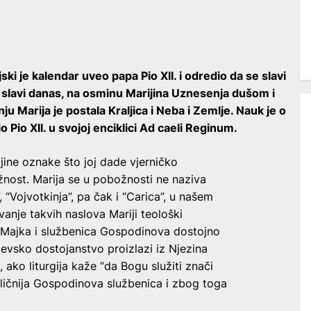
ski je kalendar uveo papa Pio XII. i odredio da se slavi
 slavi danas, na osminu Marijina Uznesenja dušom i
 Marija je postala Kraljica i Neba i Zemlje. Nauk je o
o Pio XII. u svojoj enciklici Ad caeli Reginum.
jine oznake što joj dade vjerničko
žnost. Marija se u pobožnosti ne naziva
, “Vojvotkinja”, pa čak i “Carica”, u našem
avanje takvih naslova Mariji teološki
 Majka i službenica Gospodinova dostojno
jevsko dostojanstvo proizlazi iz Njezina
ako liturgija kaže “da Bogu služiti znači
odličnija Gospodinova službenica i zbog toga