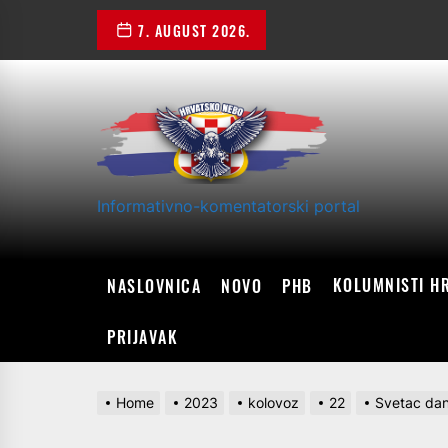
Skip
7. AUGUST 2026.
to
the
content
Informativno-komentatorski portal
KOLUMNISTI H
NASLOVNICA
NOVO
PHB
PRIJAVAK
Home
2023
kolovoz
22
Svetac dan