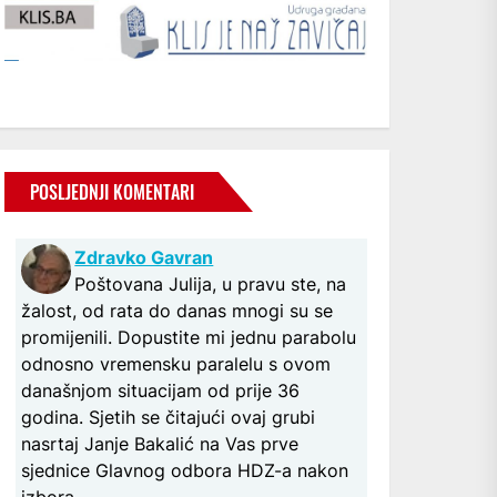
POSLJEDNJI KOMENTARI
Zdravko Gavran
Poštovana Julija, u pravu ste, na
žalost, od rata do danas mnogi su se
promijenili. Dopustite mi jednu parabolu
odnosno vremensku paralelu s ovom
današnjom situacijam od prije 36
godina. Sjetih se čitajući ovaj grubi
nasrtaj Janje Bakalić na Vas prve
sjednice Glavnog odbora HDZ-a nakon
izbora...