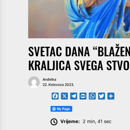
SVETAC DANA “BLAŽEN
KRALJICA SVEGA STV
Anđelka
22. Kolovoza 2023.
Facebook
X
Telegram
PrintFriendly
WhatsApp
Twitter
Share
Vrijeme:
2 min, 41 sec