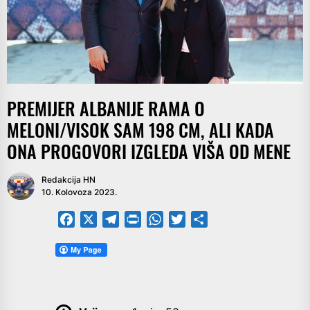
PREMIJER ALBANIJE RAMA O
MELONI/VISOK SAM 198 CM, ALI KADA
ONA PROGOVORI IZGLEDA VIŠA OD MENE
Redakcija HN
10. Kolovoza 2023.
Facebook
X
Telegram
PrintFriendly
WhatsApp
Twitter
Share