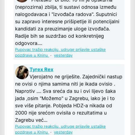
(neprozirna) zbilja, ti sustavi odnosa između
nalogodavaca i "izvođača radova". Suputnici
su zapravo interesne prišipetlje ili potencijalni
kandidati za preuzimanje uloge izvođača.
Radije bih se suzdržao od konkretnijeg
odgovora....
Pupovac tražio reakciju, udruge prijavile ustaške
pozdrave u Kninu
·
yesterday
Tyrex Rex
Vjerojatno ne griješite. Zajednički nastup
ne ovisi o njima samima niti je ikada ovisio .
Naprotiv .... Sva sreća da su i ovi lijevo šaka
jada ,osim "Možemo" u Zagrebu, iako je i to
sve više pitanje. Pobjeda HDZ-a nikada od
2000 nije srećom ovisila o rezultatima u
Zagrebu već...
Pupovac tražio reakciju, udruge prijavile ustaške
pozdrave u Kninu
·
yesterday