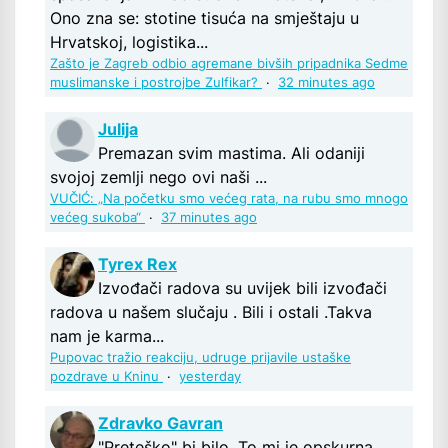
Ono zna se: stotine tisuća na smještaju u
Hrvatskoj, logistika...
Zašto je Zagreb odbio agremane bivših pripadnika Sedme
muslimanske i postrojbe Zulfikar?
·
32 minutes ago
Julija
Premazan svim mastima. Ali odaniji
svojoj zemlji nego ovi naši ...
VUČIĆ: „Na početku smo većeg rata, na rubu smo mnogo
većeg sukoba“
·
37 minutes ago
Tyrex Rex
Izvođači radova su uvijek bili izvođači
radova u našem slučaju . Bili i ostali .Takva
nam je karma...
Pupovac tražio reakciju, udruge prijavile ustaške
pozdrave u Kninu
·
yesterday
Zdravko Gavran
"Preteško" bi bilo. To mi je opskurna