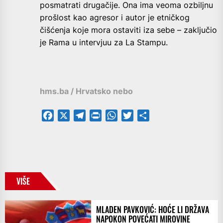
posmatrati drugačije. Ona ima veoma ozbiljnu
prošlost kao agresor i autor je etničkog
čišćenja koje mora ostaviti iza sebe – zaključio
je Rama u intervjuu za La Stampu.
hms.ba / Hrvatsko nebo
Facebook
X
Telegram
PrintFriendly
WhatsApp
Twitter
Share
VIŠE
MLADEN PAVKOVIĆ: HOĆE LI DRŽAVA
NAPOKON POVEĆATI MIROVINE