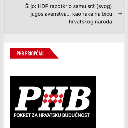
Šiljo: HDP razotkrio samu srž (svog)
jugoslavenstva… kao raka na biću
Ne
hrvatskog naroda
po
PHB PRIOPĆAJI