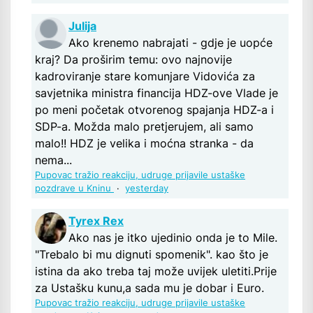
Julija
Ako krenemo nabrajati - gdje je uopće
kraj? Da proširim temu: ovo najnovije
kadroviranje stare komunjare Vidovića za
savjetnika ministra financija HDZ-ove Vlade je
po meni početak otvorenog spajanja HDZ-a i
SDP-a. Možda malo pretjerujem, ali samo
malo!! HDZ je velika i moćna stranka - da
nema...
Pupovac tražio reakciju, udruge prijavile ustaške
pozdrave u Kninu
·
yesterday
Tyrex Rex
Ako nas je itko ujedinio onda je to Mile.
"Trebalo bi mu dignuti spomenik". kao što je
istina da ako treba taj može uvijek uletiti.Prije
za Ustašku kunu,a sada mu je dobar i Euro.
Pupovac tražio reakciju, udruge prijavile ustaške