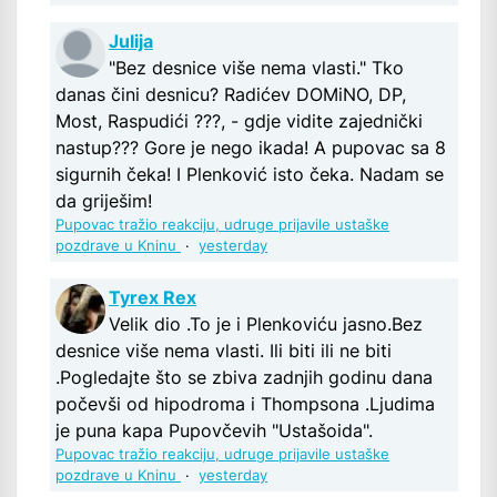
Julija
"Bez desnice više nema vlasti." Tko
danas čini desnicu? Radićev DOMiNO, DP,
Most, Raspudići ???, - gdje vidite zajednički
nastup??? Gore je nego ikada! A pupovac sa 8
sigurnih čeka! I Plenković isto čeka. Nadam se
da griješim!
Pupovac tražio reakciju, udruge prijavile ustaške
pozdrave u Kninu
·
yesterday
Tyrex Rex
Velik dio .To je i Plenkoviću jasno.Bez
desnice više nema vlasti. Ili biti ili ne biti
.Pogledajte što se zbiva zadnjih godinu dana
počevši od hipodroma i Thompsona .Ljudima
je puna kapa Pupovčevih "Ustašoida".
Pupovac tražio reakciju, udruge prijavile ustaške
pozdrave u Kninu
·
yesterday