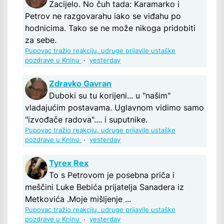
Zacijelo. No čuh tada: Karamarko i
Petrov ne razgovarahu iako se viđahu po
hodnicima. Tako se ne može nikoga pridobiti
za sebe.
Pupovac tražio reakciju, udruge prijavile ustaške
pozdrave u Kninu
·
yesterday
Zdravko Gavran
Duboki su tu korijeni... u "našim"
vladajućim postavama. Uglavnom vidimo samo
"izvođače radova".... i suputnike.
Pupovac tražio reakciju, udruge prijavile ustaške
pozdrave u Kninu
·
yesterday
Tyrex Rex
To s Petrovom je posebna priča i
meščini Luke Bebića prijatelja Sanadera iz
Metkovića .Moje mišljenje ...
Pupovac tražio reakciju, udruge prijavile ustaške
pozdrave u Kninu
·
yesterday