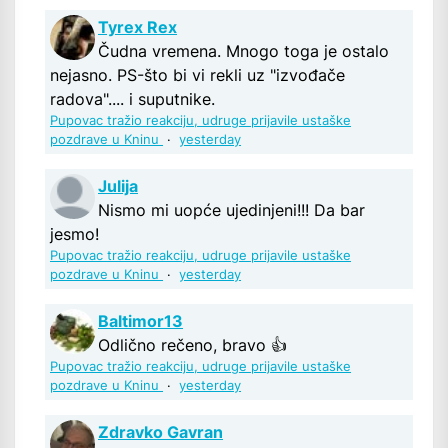
Tyrex Rex
Čudna vremena. Mnogo toga je ostalo
nejasno. PS-što bi vi rekli uz "izvođače
radova".... i suputnike.
Pupovac tražio reakciju, udruge prijavile ustaške
pozdrave u Kninu
·
yesterday
Julija
Nismo mi uopće ujedinjeni!!! Da bar
jesmo!
Pupovac tražio reakciju, udruge prijavile ustaške
pozdrave u Kninu
·
yesterday
Baltimor13
Odlično rečeno, bravo 👍
Pupovac tražio reakciju, udruge prijavile ustaške
pozdrave u Kninu
·
yesterday
Zdravko Gavran