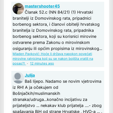
mastershooter45
Članak 52.c (NN 84/21) (1) Hrvatski
branitelji iz Domovinskog rata, pripadnici
borbenog sektora, i članovi obitelji hrvatskog
branitelja iz Domovinskog rata, pripadnika
borbenog sektora, koji su korisnici mirovine
ostvarene prema Zakonu o mirovinskom
osiguranju ili općim propisima iz mirovinskog...
Mladen Pavković: Hoće li država napokon povećati
mirovine ratnicima koji su se nakon bojišta vratili na
posao?!
·
12 minutes ago
Julija
Baš lijepo. Nadamo se novim vjetrovima
iz RH! A ja očekujem od
Bošnjačkih/muslimanskih
stranaka/udruga...konačno incijativu za
prijateljstvo ... nekakav klub prijatelja ....- zbog
spašavanja BiH od strane Hrvatske , HVO-a ... .