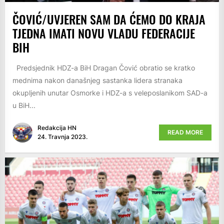
ČOVIĆ/UVJEREN SAM DA ĆEMO DO KRAJA
TJEDNA IMATI NOVU VLADU FEDERACIJE
BIH
Predsjednik HDZ-a BiH Dragan Čović obratio se kratko
mednima nakon današnjeg sastanka lidera stranaka
okupljenih unutar Osmorke i HDZ-a s veleposlanikom SAD-a
u BiH...
Redakcija HN
READ MORE
24. Travnja 2023.