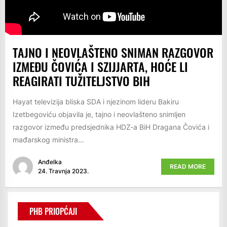
TAJNO I NEOVLAŠTENO SNIMAN RAZGOVOR
IZMEĐU ČOVIĆA I SZIJJARTA, HOĆE LI
REAGIRATI TUŽITELJSTVO BIH
Hayat televizija bliska SDA i njezinom lideru Bakiru
Izetbegoviću objavila je, tajno i neovlašteno snimljen
razgovor između predsjednika HDZ-a BiH Dragana Čovića i
mađarskog ministra...
Anđelka
READ MORE
24. Travnja 2023.
PHB PRIOPĆAJI