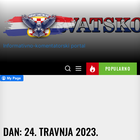
Skip
to
the
content
Informativno-komentatorski portal
POPULARNO
DAN:
24. TRAVNJA 2023.