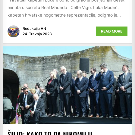
minuta u susretu Real Madrida i Celte Vigo. Luka Modrić,
kapetan hrvatske nogometne reprezentacije, odigrao je...
Redakcija HN
READ MORE
24. Travnja 2023.
ŠILJO: KAKO TO DA NIKOMU U