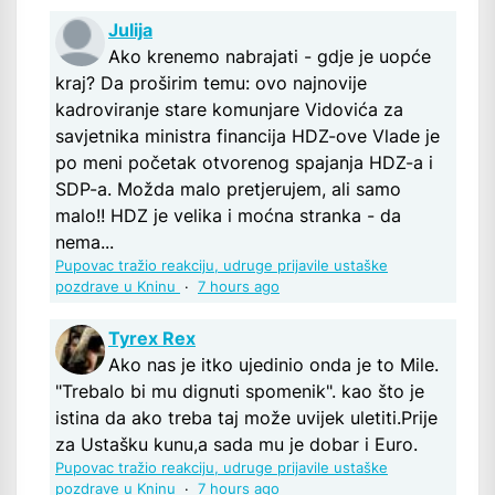
Julija
Ako krenemo nabrajati - gdje je uopće
kraj? Da proširim temu: ovo najnovije
kadroviranje stare komunjare Vidovića za
savjetnika ministra financija HDZ-ove Vlade je
po meni početak otvorenog spajanja HDZ-a i
SDP-a. Možda malo pretjerujem, ali samo
malo!! HDZ je velika i moćna stranka - da
nema...
Pupovac tražio reakciju, udruge prijavile ustaške
pozdrave u Kninu
·
7 hours ago
Tyrex Rex
Ako nas je itko ujedinio onda je to Mile.
"Trebalo bi mu dignuti spomenik". kao što je
istina da ako treba taj može uvijek uletiti.Prije
za Ustašku kunu,a sada mu je dobar i Euro.
Pupovac tražio reakciju, udruge prijavile ustaške
pozdrave u Kninu
·
7 hours ago