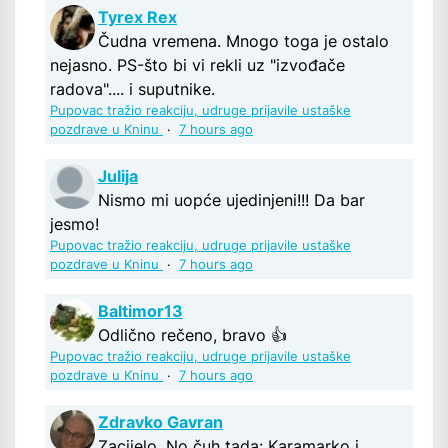
Tyrex Rex
Čudna vremena. Mnogo toga je ostalo
nejasno. PS-što bi vi rekli uz "izvođače
radova".... i suputnike.
Pupovac tražio reakciju, udruge prijavile ustaške
pozdrave u Kninu
·
7 hours ago
Julija
Nismo mi uopće ujedinjeni!!! Da bar
jesmo!
Pupovac tražio reakciju, udruge prijavile ustaške
pozdrave u Kninu
·
7 hours ago
Baltimor13
Odlično rečeno, bravo 👍
Pupovac tražio reakciju, udruge prijavile ustaške
pozdrave u Kninu
·
7 hours ago
Zdravko Gavran
Zacijelo. No čuh tada: Karamarko i