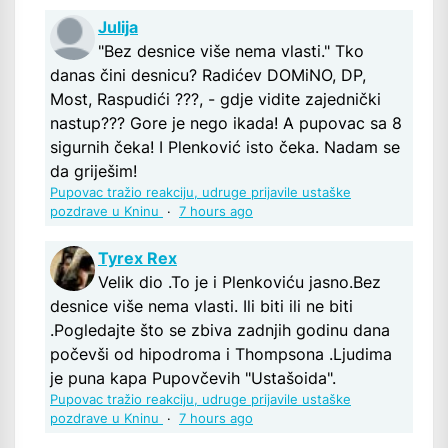
Julija
"Bez desnice više nema vlasti." Tko
danas čini desnicu? Radićev DOMiNO, DP,
Most, Raspudići ???, - gdje vidite zajednički
nastup??? Gore je nego ikada! A pupovac sa 8
sigurnih čeka! I Plenković isto čeka. Nadam se
da griješim!
Pupovac tražio reakciju, udruge prijavile ustaške
pozdrave u Kninu
·
7 hours ago
Tyrex Rex
Velik dio .To je i Plenkoviću jasno.Bez
desnice više nema vlasti. Ili biti ili ne biti
.Pogledajte što se zbiva zadnjih godinu dana
počevši od hipodroma i Thompsona .Ljudima
je puna kapa Pupovčevih "Ustašoida".
Pupovac tražio reakciju, udruge prijavile ustaške
pozdrave u Kninu
·
7 hours ago