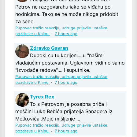
Petrov ne razgovarahu iako se viđahu po
hodnicima. Tako se ne može nikoga pridobiti
za sebe.
Pupovac tražio reakciju, udruge prijavile ustaške
pozdrave u Kninu
·
7 hours ago
Zdravko Gavran
Duboki su tu korijeni... u "našim"
vladajućim postavama. Uglavnom vidimo samo
"izvođače radova".... i suputnike.
Pupovac tražio reakciju, udruge prijavile ustaške
pozdrave u Kninu
·
7 hours ago
Tyrex Rex
To s Petrovom je posebna priča i
meščini Luke Bebića prijatelja Sanadera iz
Metkovića .Moje mišljenje ...
Pupovac tražio reakciju, udruge prijavile ustaške
pozdrave u Kninu
·
7 hours ago