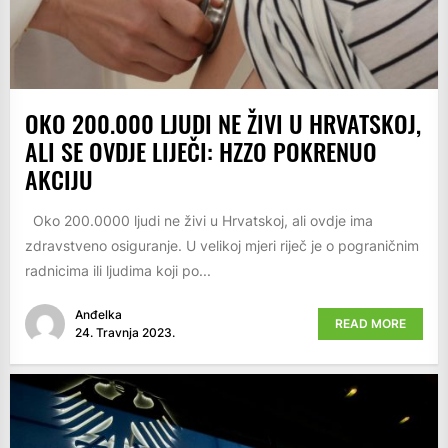
OKO 200.000 LJUDI NE ŽIVI U HRVATSKOJ,
ALI SE OVDJE LIJEČI: HZZO POKRENUO
AKCIJU
Oko 200.0000 ljudi ne živi u Hrvatskoj, ali ovdje ima
zdravstveno osiguranje. U velikoj mjeri riječ je o pograničnim
radnicima ili ljudima koji po...
Anđelka
READ MORE
24. Travnja 2023.