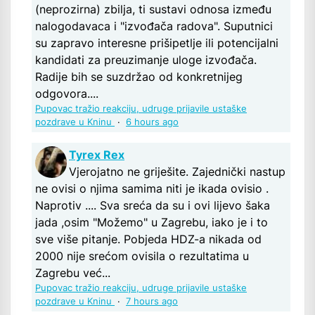
(neprozirna) zbilja, ti sustavi odnosa između
nalogodavaca i "izvođača radova". Suputnici
su zapravo interesne prišipetlje ili potencijalni
kandidati za preuzimanje uloge izvođača.
Radije bih se suzdržao od konkretnijeg
odgovora....
Pupovac tražio reakciju, udruge prijavile ustaške
pozdrave u Kninu
·
6 hours ago
Tyrex Rex
Vjerojatno ne griješite. Zajednički nastup
ne ovisi o njima samima niti je ikada ovisio .
Naprotiv .... Sva sreća da su i ovi lijevo šaka
jada ,osim "Možemo" u Zagrebu, iako je i to
sve više pitanje. Pobjeda HDZ-a nikada od
2000 nije srećom ovisila o rezultatima u
Zagrebu već...
Pupovac tražio reakciju, udruge prijavile ustaške
pozdrave u Kninu
·
7 hours ago