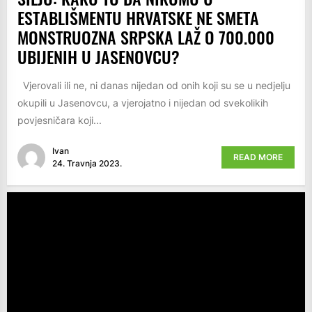
ESTABLIŠMENTU HRVATSKE NE SMETA
MONSTRUOZNA SRPSKA LAŽ O 700.000
UBIJENIH U JASENOVCU?
Vjerovali ili ne, ni danas nijedan od onih koji su se u nedjelju
okupili u Jasenovcu, a vjerojatno i nijedan od svekolikih
povjesničara koji...
Ivan
READ MORE
24. Travnja 2023.