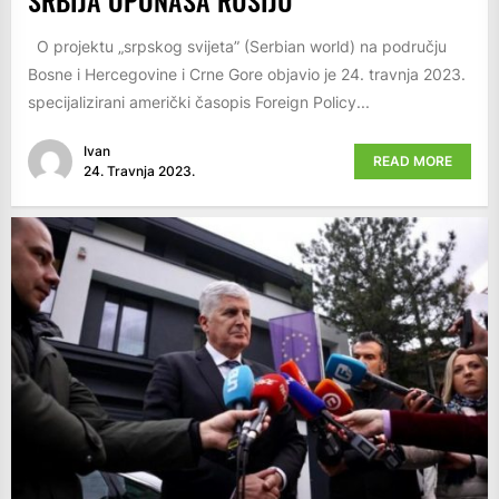
O projektu „srpskog svijeta” (Serbian world) na području
Bosne i Hercegovine i Crne Gore objavio je 24. travnja 2023.
specijalizirani američki časopis Foreign Policy...
Ivan
READ MORE
24. Travnja 2023.