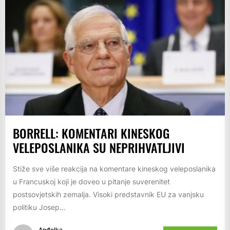
BORRELL: KOMENTARI KINESKOG
VELEPOSLANIKA SU NEPRIHVATLJIVI
Stiže sve više reakcija na komentare kineskog veleposlanika
u Francuskoj koji je doveo u pitanje suverenitet
postsovjetskih zemalja. Visoki predstavnik EU za vanjsku
politiku Josep...
Anđelka