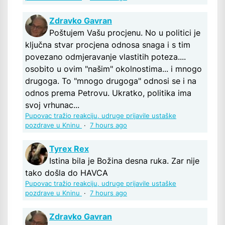
Zdravko Gavran
Poštujem Vašu procjenu. No u politici je
ključna stvar procjena odnosa snaga i s tim
povezano odmjeravanje vlastitih poteza....
osobito u ovim "našim" okolnostima... i mnogo
drugoga. To "mnogo drugoga" odnosi se i na
odnos prema Petrovu. Ukratko, politika ima
svoj vrhunac...
Pupovac tražio reakciju, udruge prijavile ustaške
pozdrave u Kninu
·
7 hours ago
Tyrex Rex
Istina bila je Božina desna ruka. Zar nije
tako došla do HAVCA
Pupovac tražio reakciju, udruge prijavile ustaške
pozdrave u Kninu
·
7 hours ago
Zdravko Gavran