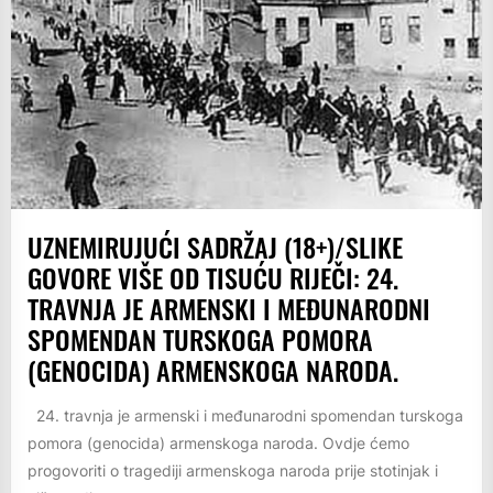
UZNEMIRUJUĆI SADRŽAJ (18+)/SLIKE
GOVORE VIŠE OD TISUĆU RIJEČI: 24.
TRAVNJA JE ARMENSKI I MEĐUNARODNI
SPOMENDAN TURSKOGA POMORA
(GENOCIDA) ARMENSKOGA NARODA.
24. travnja je armenski i međunarodni spomendan turskoga
pomora (genocida) armenskoga naroda. Ovdje ćemo
progovoriti o tragediji armenskoga naroda prije stotinjak i