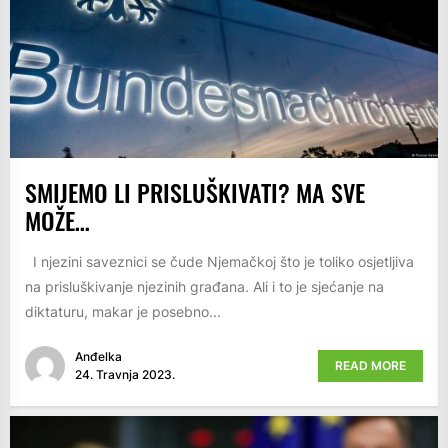
SMIJEMO LI PRISLUŠKIVATI? MA SVE
MOŽE…
I njezini saveznici se čude Njemačkoj što je toliko osjetljiva
na prisluškivanje njezinih građana. Ali i to je sjećanje na
diktaturu, makar je posebno...
Anđelka
READ MORE
24. Travnja 2023.