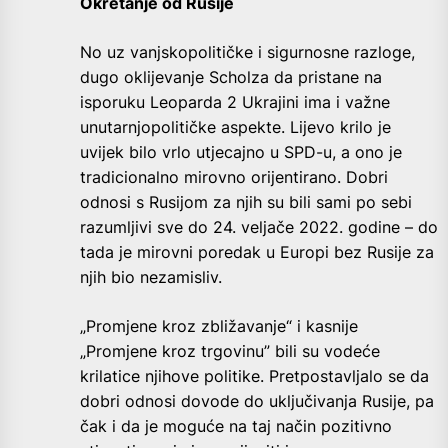
Okretanje od Rusije
No uz vanjskopolitičke i sigurnosne razloge,
dugo oklijevanje Scholza da pristane na
isporuku Leoparda 2 Ukrajini ima i važne
unutarnjopolitičke aspekte. Lijevo krilo je
uvijek bilo vrlo utjecajno u SPD-u, a ono je
tradicionalno mirovno orijentirano. Dobri
odnosi s Rusijom za njih su bili sami po sebi
razumljivi sve do 24. veljače 2022. godine – do
tada je mirovni poredak u Europi bez Rusije za
njih bio nezamisliv.
„Promjene kroz zbližavanje“ i kasnije
„Promjene kroz trgovinu” bili su vodeće
krilatice njihove politike. Pretpostavljalo se da
dobri odnosi dovode do uključivanja Rusije, pa
čak i da je moguće na taj način pozitivno