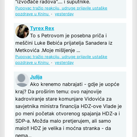
"izvođače radova".... i suputnike.
Pupovac tražio reakciju, udruge prijavile ustaške
pozdrave u Kninu
·
yesterday
Tyrex Rex
To s Petrovom je posebna priča i
meščini Luke Bebića prijatelja Sanadera iz
Metkovića .Moje mišljenje ...
Pupovac tražio reakciju, udruge prijavile ustaške
pozdrave u Kninu
·
yesterday
Julija
Ako krenemo nabrajati - gdje je uopće
kraj? Da proširim temu: ovo najnovije
kadroviranje stare komunjare Vidovića za
savjetnika ministra financija HDZ-ove Vlade je
po meni početak otvorenog spajanja HDZ-a i
SDP-a. Možda malo pretjerujem, ali samo
malo!! HDZ je velika i moćna stranka - da
nema...