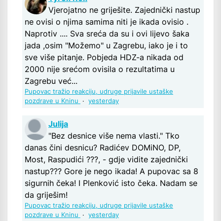
Vjerojatno ne griješite. Zajednički nastup
ne ovisi o njima samima niti je ikada ovisio .
Naprotiv .... Sva sreća da su i ovi lijevo šaka
jada ,osim "Možemo" u Zagrebu, iako je i to
sve više pitanje. Pobjeda HDZ-a nikada od
2000 nije srećom ovisila o rezultatima u
Zagrebu već...
Pupovac tražio reakciju, udruge prijavile ustaške
pozdrave u Kninu
·
yesterday
Julija
"Bez desnice više nema vlasti." Tko
danas čini desnicu? Radićev DOMiNO, DP,
Most, Raspudići ???, - gdje vidite zajednički
nastup??? Gore je nego ikada! A pupovac sa 8
sigurnih čeka! I Plenković isto čeka. Nadam se
da griješim!
Pupovac tražio reakciju, udruge prijavile ustaške
pozdrave u Kninu
·
yesterday