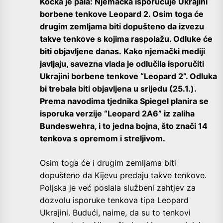
Kocka je pala: Njemačka isporučuje Ukrajini
borbene tenkove Leopard 2. Osim toga će
drugim zemljama biti dopušteno da izvezu
takve tenkove s kojima raspolažu. Odluke će
biti objavljene danas. Kako njemački mediji
javljaju, savezna vlada je odlučila isporučiti
Ukrajini borbene tenkove “Leopard 2”. Odluka
bi trebala biti objavljena u srijedu (25.1.).
Prema navodima tjednika Spiegel planira se
isporuka verzije “Leopard 2A6” iz zaliha
Bundeswehra, i to jedna bojna, što znači 14
tenkova s opremom i streljivom.
Osim toga će i drugim zemljama biti
dopušteno da Kijevu predaju takve tenkove.
Poljska je već poslala službeni zahtjev za
dozvolu isporuke tenkova tipa Leopard
Ukrajini. Budući, naime, da su to tenkovi