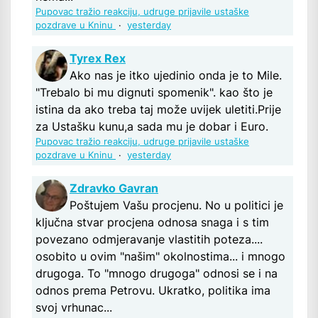
Pupovac tražio reakciju, udruge prijavile ustaške
pozdrave u Kninu
·
yesterday
Tyrex Rex
Ako nas je itko ujedinio onda je to Mile.
"Trebalo bi mu dignuti spomenik". kao što je
istina da ako treba taj može uvijek uletiti.Prije
za Ustašku kunu,a sada mu je dobar i Euro.
Pupovac tražio reakciju, udruge prijavile ustaške
pozdrave u Kninu
·
yesterday
Zdravko Gavran
Poštujem Vašu procjenu. No u politici je
ključna stvar procjena odnosa snaga i s tim
povezano odmjeravanje vlastitih poteza....
osobito u ovim "našim" okolnostima... i mnogo
drugoga. To "mnogo drugoga" odnosi se i na
odnos prema Petrovu. Ukratko, politika ima
svoj vrhunac...