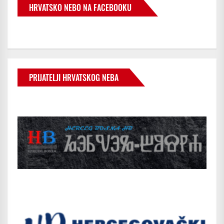
HRVATSKO NEBO NA FACEBOOKU
PRIJATELJI HRVATSKOG NEBA