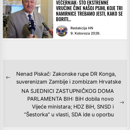
VEČERNJAK: ŠTO EKSTREMNE
VRUĆINE ČINE NAŠOJ PSIHI, KOJE TRI
NAMIRNICE TREBAMO JESTI, KAKO SE
BORITI…
Redakcija HN
9. Kolovoza 2026.
NAVIGACIJA
Nenad Piskač: Zakonske rupe DR Konga,
OBJAVA
Previous
suverenizam Zambije i zombizam Hrvatske
post:
NA SJEDNICI ZASTUPNIČKOG DOMA
PARLAMENTA BIH: BiH dobila novo
Ne
Vijeće ministara; HDZ BiH, SNSD i
po
“Šestorka” u vlasti, SDA ide u oporbu