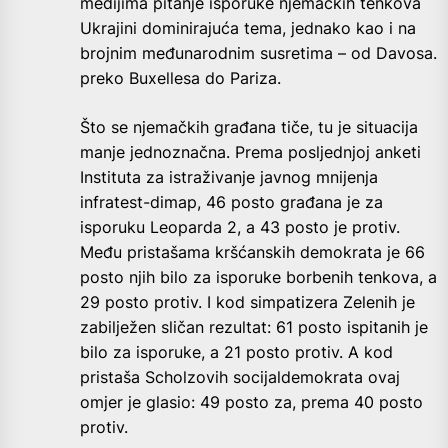
medijima pitanje isporuke njemačkih tenkova
Ukrajini dominirajuća tema, jednako kao i na
brojnim međunarodnim susretima – od Davosa.
preko Buxellesa do Pariza.
Što se njemačkih građana tiče, tu je situacija
manje jednoznačna. Prema posljednjoj anketi
Instituta za istraživanje javnog mnijenja
infratest-dimap, 46 posto građana je za
isporuku Leoparda 2, a 43 posto je protiv.
Među pristašama kršćanskih demokrata je 66
posto njih bilo za isporuke borbenih tenkova, a
29 posto protiv. I kod simpatizera Zelenih je
zabilježen sličan rezultat: 61 posto ispitanih je
bilo za isporuke, a 21 posto protiv. A kod
pristaša Scholzovih socijaldemokrata ovaj
omjer je glasio: 49 posto za, prema 40 posto
protiv.