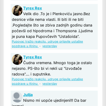
Tyrex Rex
Velik dio .To je i Plenkoviću jasno.Bez
desnice više nema vlasti. Ili biti ili ne biti
.Pogledajte što se zbiva zadnjih godinu dana
počevši od hipodroma i Thompsona .Ljudima
je puna kapa Pupovčevih "Ustašoida".
Pupovac tražio reakciju, udruge prijavile ustaške
pozdrave u Kninu
·
yesterday
Tyrex Rex
Čudna vremena. Mnogo toga je ostalo
nejasno. PS-što bi vi rekli uz "izvođače
radova".... i suputnike.
Pupovac tražio reakciju, udruge prijavile ustaške
pozdrave u Kninu
·
yesterday
Julija
Nismo mi uopće ujedinjeni!!! Da bar