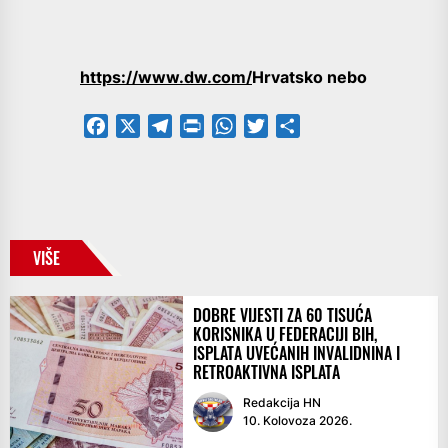
https://www.dw.com/
Hrvatsko nebo
Facebook
X
Telegram
PrintFriendly
WhatsApp
Twitter
Share
VIŠE
DOBRE VIJESTI ZA 60 TISUĆA
KORISNIKA U FEDERACIJI BIH,
ISPLATA UVEĆANIH INVALIDNINA I
RETROAKTIVNA ISPLATA
Redakcija HN
10. Kolovoza 2026.