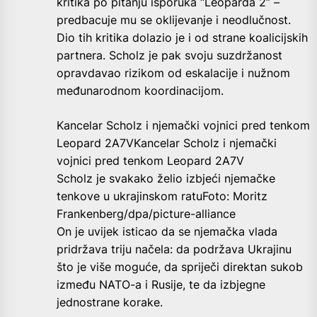
kritika po pitanju isporuka “Leoparda 2” –
predbacuje mu se oklijevanje i neodlučnost.
Dio tih kritika dolazio je i od strane koalicijskih
partnera. Scholz je pak svoju suzdržanost
opravdavao rizikom od eskalacije i nužnom
međunarodnom koordinacijom.
Kancelar Scholz i njemački vojnici pred tenkom
Leopard 2A7VKancelar Scholz i njemački
vojnici pred tenkom Leopard 2A7V
Scholz je svakako želio izbjeći njemačke
tenkove u ukrajinskom ratuFoto: Moritz
Frankenberg/dpa/picture-alliance
On je uvijek isticao da se njemačka vlada
pridržava triju načela: da podržava Ukrajinu
što je više moguće, da spriječi direktan sukob
između NATO-a i Rusije, te da izbjegne
jednostrane korake.