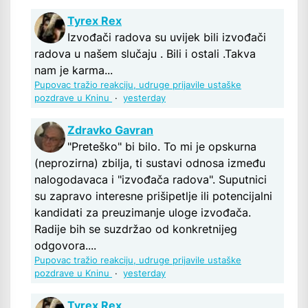
Tyrex Rex
Izvođači radova su uvijek bili izvođači
radova u našem slučaju . Bili i ostali .Takva
nam je karma...
Pupovac tražio reakciju, udruge prijavile ustaške
pozdrave u Kninu
·
yesterday
Zdravko Gavran
"Preteško" bi bilo. To mi je opskurna
(neprozirna) zbilja, ti sustavi odnosa između
nalogodavaca i "izvođača radova". Suputnici
su zapravo interesne prišipetlje ili potencijalni
kandidati za preuzimanje uloge izvođača.
Radije bih se suzdržao od konkretnijeg
odgovora....
Pupovac tražio reakciju, udruge prijavile ustaške
pozdrave u Kninu
·
yesterday
Tyrex Rex