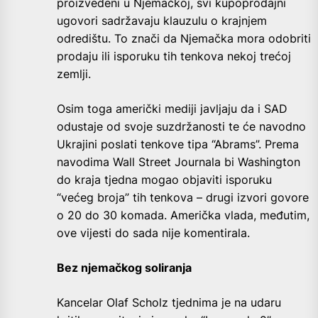
proizvedeni u Njemačkoj, svi kupoprodajni
ugovori sadržavaju klauzulu o krajnjem
odredištu. To znači da Njemačka mora odobriti
prodaju ili isporuku tih tenkova nekoj trećoj
zemlji.
Osim toga američki mediji javljaju da i SAD
odustaje od svoje suzdržanosti te će navodno
Ukrajini poslati tenkove tipa “Abrams”. Prema
navodima Wall Street Journala bi Washington
do kraja tjedna mogao objaviti isporuku
“većeg broja” tih tenkova – drugi izvori govore
o 20 do 30 komada. Američka vlada, međutim,
ove vijesti do sada nije komentirala.
Bez njemačkog soliranja
Kancelar Olaf Scholz tjednima je na udaru