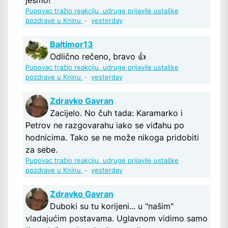
jesmo!
Pupovac tražio reakciju, udruge prijavile ustaške
pozdrave u Kninu
·
yesterday
Baltimor13
Odlično rečeno, bravo 👍
Pupovac tražio reakciju, udruge prijavile ustaške
pozdrave u Kninu
·
yesterday
Zdravko Gavran
Zacijelo. No čuh tada: Karamarko i
Petrov ne razgovarahu iako se viđahu po
hodnicima. Tako se ne može nikoga pridobiti
za sebe.
Pupovac tražio reakciju, udruge prijavile ustaške
pozdrave u Kninu
·
yesterday
Zdravko Gavran
Duboki su tu korijeni... u "našim"
vladajućim postavama. Uglavnom vidimo samo