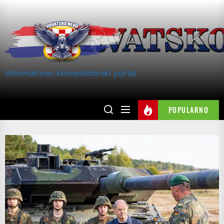
Skip
to
the
content
Informativno-komentatorski portal
POPULARNO