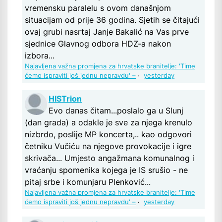
vremensku paralelu s ovom današnjom
situacijam od prije 36 godina. Sjetih se čitajući
ovaj grubi nasrtaj Janje Bakalić na Vas prve
sjednice Glavnog odbora HDZ-a nakon
izbora...
Najavljena važna promjena za hrvatske branitelje: 'Time
ćemo ispraviti još jednu nepravdu' –
·
yesterday
HISTrion
Evo danas čitam...poslalo ga u Slunj
(dan grada) a odakle je sve za njega krenulo
nizbrdo, poslije MP koncerta,.. kao odgovori
četniku Vučiću na njegove provokacije i igre
skrivača... Umjesto angažmana komunalnog i
vraćanju spomenika kojega je IS srušio - ne
pitaj srbe i komunjaru Plenković...
Najavljena važna promjena za hrvatske branitelje: 'Time
ćemo ispraviti još jednu nepravdu' –
·
yesterday