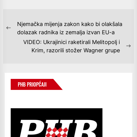
NAVIGACIJA
Njemačka mijenja zakon kako bi olakšala
OBJAVA
Previous
dolazak radnika iz zemalja izvan EU-a
post:
VIDEO: Ukrajinici raketirali Melitopolj i
Ne
Krim, razorili stožer Wagner grupe
po
PHB PRIOPĆAJI