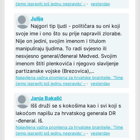
ćemo ispraviti još jednu nepravdu' –
·
yesterday
Julija
Najgori tip ljudi - političara su oni koji
svoje ime i ono što su prije napravili zlorabe.
Nije on jedini, svojim imenom i titulom
manipuliraju ljudima. To radi svjesno ili
nesvjesno general/đeneral Medved. Svojim
imenom štiti plenkovića i njegovo slavljenje
partizanske vojske (Brezovica),...
Najavljena važna promjena za hrvatske branitelje: 'Time
ćemo ispraviti još jednu nepravdu' –
·
yesterday
Janja Bakalić
Išš druži se s kokošima kao i svi koji s
lakoćom napišu za hrvatskog generala DR
-đeneral. Iš.
Najavljena važna promjena za hrvatske branitelje: 'Time
ćemo ispraviti još jednu nepravdu' –
·
yesterday