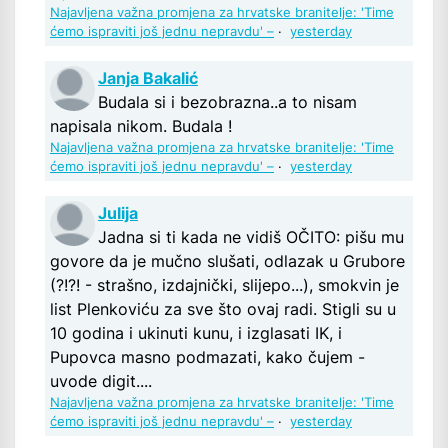
Najavljena važna promjena za hrvatske branitelje: 'Time
ćemo ispraviti još jednu nepravdu' –
·
yesterday
Janja Bakalić
Budala si i bezobrazna..a to nisam
napisala nikom. Budala !
Najavljena važna promjena za hrvatske branitelje: 'Time
ćemo ispraviti još jednu nepravdu' –
·
yesterday
Julija
Jadna si ti kada ne vidiš OČITO: pišu mu
govore da je mučno slušati, odlazak u Grubore
(?!?! - strašno, izdajnički, slijepo...), smokvin je
list Plenkoviću za sve što ovaj radi. Stigli su u
10 godina i ukinuti kunu, i izglasati IK, i
Pupovca masno podmazati, kako čujem -
uvode digit....
Najavljena važna promjena za hrvatske branitelje: 'Time
ćemo ispraviti još jednu nepravdu' –
·
yesterday