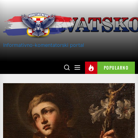
Skip
to
the
content
Informativno-komentatorski portal
POPULARNO