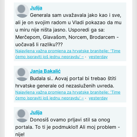
Julija
Generala sam uvažavala jako kao i sve,
ali je on svojim radom u Vladi pokazao da mu
u miru nije ništa jasno. Usporedi ga sa:
Merčepom, Glavašom, Norcem, Brodarcem -
uočavaš li razliku???
Najavljena važna promjena za hrvatske branitelje: 'Time
ćemo ispraviti još jednu nepravdu' –
·
yesterday
Janja Bakalić
Budala si.. Aovaj portal bi trebao štiti
hrvatske generale od nezasluženih uvreda.
Najavljena važna promjena za hrvatske branitelje: 'Time
ćemo ispraviti još jednu nepravdu' –
·
yesterday
Julija
Donosiš ovamo prljavi stil sa onog
portala. To ti je podmuklo!! Ali moj problem -
nije!