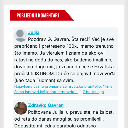
POSLJEDNJI KOMENTARI
Julija
Pozdrav G. Gavran. Šta reći? Već je sve
prepričano i pretreseno 100x. Imamo trenutno
što imamo. Ja vjerujem i znam da ako ovi
ratovi ne dođu do nas, ako budemo imali mir,
dovoljno dugo mir, ja znam da će se Hrvatska
pročistiti ISTINOM. Da će se pojaviti novi vođa
(kao tada Tuđman) sa svim...
Najavljena važna promjena za hrvatske branitelje: 'Time
ćemo ispraviti još jednu nepravdu' –
·
7 hours ago
Zdravko Gavran
Poštovana Julija, u pravu ste, na žalost,
od rata do danas mnogi su se promijenili.
Dopustite mi jednu parabolu odnosno