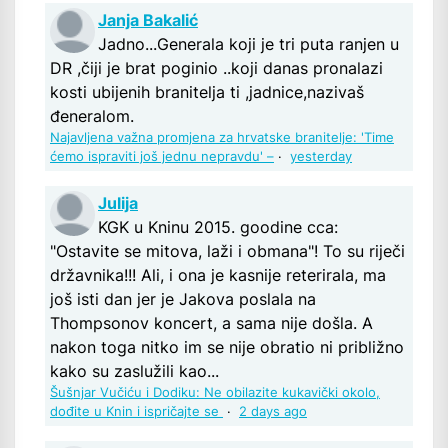
Janja Bakalić
Jadno...Generala koji je tri puta ranjen u
DR ,čiji je brat poginio ..koji danas pronalazi
kosti ubijenih branitelja ti ,jadnice,nazivaš
đeneralom.
Najavljena važna promjena za hrvatske branitelje: 'Time
ćemo ispraviti još jednu nepravdu' –
·
yesterday
Julija
KGK u Kninu 2015. goodine cca:
"Ostavite se mitova, laži i obmana"! To su riječi
državnika!!! Ali, i ona je kasnije reterirala, ma
još isti dan jer je Jakova poslala na
Thompsonov koncert, a sama nije došla. A
nakon toga nitko im se nije obratio ni približno
kako su zaslužili kao...
Šušnjar Vučiću i Dodiku: Ne obilazite kukavički okolo,
dođite u Knin i ispričajte se
·
2 days ago