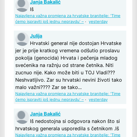
Janja Bakalić
Iš
Najavljena važna promjena za hrvatske branitelje: 'Time
ćemo ispraviti još jednu nepravdu' –
·
yesterday
Julija
Hrvatski general nije dostojan Hrvatske
jer je prije kratkog vremena odšutio proslavu
pokolja (genocida) Hrvata i pečenja mladog
svećenika na ražnju od strane četnika. Niti
zucnuo nije. Kako može biti u TOJ Vladi???
Neshvatljivo. Zar su hrvatski nevini životi tako
malo važni???? Zar se tako...
Najavljena važna promjena za hrvatske branitelje: 'Time
ćemo ispraviti još jednu nepravdu' –
·
yesterday
Janja Bakalić
Iš nedostojna si odgovora nakon što si
hrvatskog generala usporedila s četnikom .Iš
Najavljena važna promjena za hrvatske branitelje: 'Time