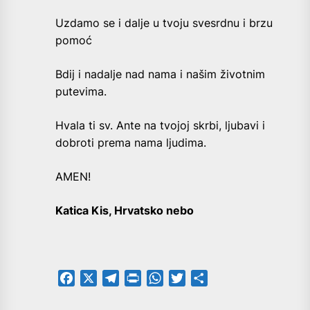
Uzdamo se i dalje u tvoju svesrdnu i brzu
pomoć
Bdij i nadalje nad nama i našim životnim
putevima.
Hvala ti sv. Ante na tvojoj skrbi, ljubavi i
dobroti prema nama ljudima.
AMEN!
Katica Kis, Hrvatsko nebo
Facebook
X
Telegram
PrintFriendly
WhatsApp
Twitter
Share