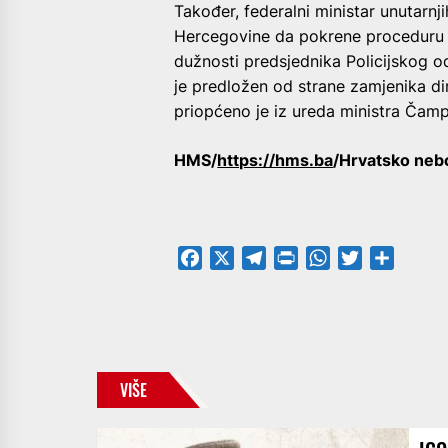
Također, federalni ministar unutarnj
Hercegovine da pokrene proceduru r
dužnosti predsjednika Policijskog o
je predložen od strane zamjenika di
priopćeno je iz ureda ministra Čamp
HMS/
https://hms.ba
/Hrvatsko neb
Facebook
X
Telegram
PrintFriendly
WhatsApp
Twitter
Share
VIŠE