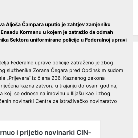
ova Aljoša Čampara uputio je zahtjev zamjeniku
je Ensadu Kormanu u kojem je zatražio da odmah
ika Sektora uniformirane policije u Federalnoj upravi
telja Federalne uprave policije zatraženo je zbog
skog službenika Zorana Čegara pred Općinskim sudom
ela „Prijevara“ iz člana 236. Kaznenog zakona
prijećena kazna zatvora u trajanju do osam godina,
 koji se odnose na imovinu u Ilijašu kao i zbog
ućenih novinarki Centra za istraživačko novinarstvo