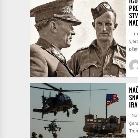
IGO
PR
STV
NA
Trag
vjer
pijan
NAČ
SNA
IR
Nače
gene
Trum