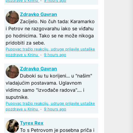
pozdrave u Kninu
·
9 hours ago
Zdravko Gavran
Zacijelo. No čuh tada: Karamarko
i Petrov ne razgovarahu iako se viđahu
po hodnicima. Tako se ne može nikoga
pridobiti za sebe.
Pupovac tražio reakciju, udruge prijavile ustaške
pozdrave u Kninu
·
9 hours ago
Zdravko Gavran
Duboki su tu korijeni... u "našim"
vladajućim postavama. Uglavnom
vidimo samo "izvođače radova".... i
suputnike.
Pupovac tražio reakciju, udruge prijavile ustaške
pozdrave u Kninu
·
9 hours ago
Tyrex Rex
To s Petrovom je posebna priča i