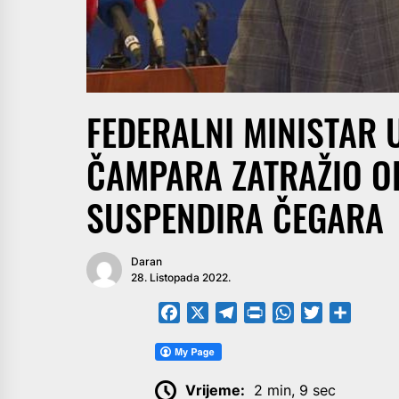
FEDERALNI MINISTAR 
ČAMPARA ZATRAŽIO 
SUSPENDIRA ČEGARA
Daran
28. Listopada 2022.
Facebook
X
Telegram
PrintFriendly
WhatsApp
Twitter
Share
Vrijeme:
2 min, 9 sec