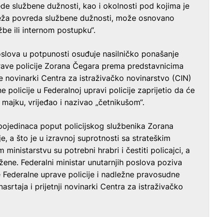
rede službene dužnosti, kao i okolnosti pod kojima je
teža povreda službene dužnosti, može osnovano
užbe ili internom postupku“.
oslova u potpunosti osuđuje nasilničko ponašanje
prave policije Zorana Čegara prema predstavnicima
je novinarki Centra za istraživačko novinarstvo (CIN)
e policije u Federalnoj upravi policije zaprijetio da će
ao majku, vrijeđao i nazivao „četnikušom“.
ojedinaca poput policijskog službenika Zorana
e, a što je u izravnoj suprotnosti sa strateškim
ministarstvu su potrebni hrabri i čestiti policajci, a
 žene. Federalni ministar unutarnjih poslova poziva
 Federalne uprave policije i nadležne pravosudne
nasrtaja i prijetnji novinarki Centra za istraživačko