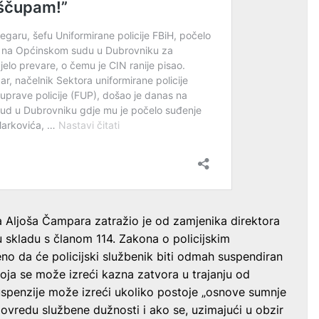
va Aljoša Čampara zatražio je od zamjenika direktora
skladu s članom 114. Zakona o policijskim
no da će policijski službenik biti odmah suspendiran
koja se može izreći kazna zatvora u trajanju od
suspenzije može izreći ukoliko postoje „osnove sumnje
 povredu službene dužnosti i ako se, uzimajući u obzir