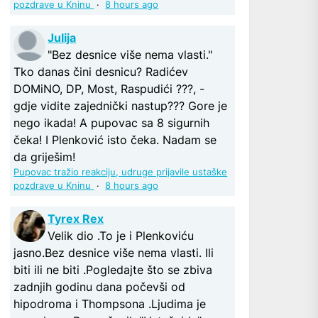
pozdrave u Kninu
·
8 hours ago
Julija
"Bez desnice više nema vlasti."
Tko danas čini desnicu? Radićev
DOMiNO, DP, Most, Raspudići ???, -
gdje vidite zajednički nastup??? Gore je
nego ikada! A pupovac sa 8 sigurnih
čeka! I Plenković isto čeka. Nadam se
da griješim!
Pupovac tražio reakciju, udruge prijavile ustaške
pozdrave u Kninu
·
8 hours ago
Tyrex Rex
Velik dio .To je i Plenkoviću
jasno.Bez desnice više nema vlasti. Ili
biti ili ne biti .Pogledajte što se zbiva
zadnjih godinu dana počevši od
hipodroma i Thompsona .Ljudima je