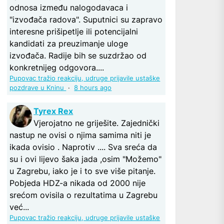
odnosa između nalogodavaca i
"izvođača radova". Suputnici su zapravo
interesne prišipetlje ili potencijalni
kandidati za preuzimanje uloge
izvođača. Radije bih se suzdržao od
konkretnijeg odgovora....
Pupovac tražio reakciju, udruge prijavile ustaške
pozdrave u Kninu
·
8 hours ago
Tyrex Rex
Vjerojatno ne griješite. Zajednički
nastup ne ovisi o njima samima niti je
ikada ovisio . Naprotiv .... Sva sreća da
su i ovi lijevo šaka jada ,osim "Možemo"
u Zagrebu, iako je i to sve više pitanje.
Pobjeda HDZ-a nikada od 2000 nije
srećom ovisila o rezultatima u Zagrebu
već...
Pupovac tražio reakciju, udruge prijavile ustaške