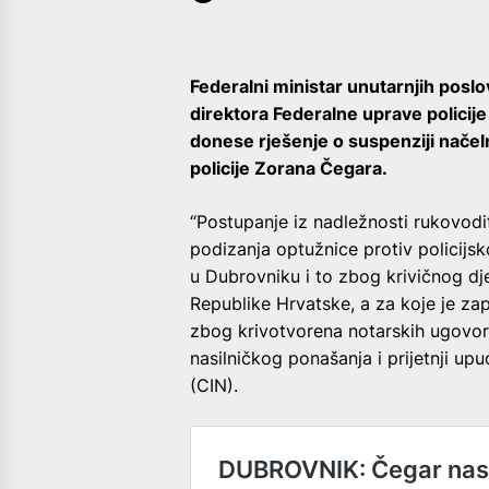
Federalni ministar unutarnjih posl
direktora Federalne uprave polici
donese rješenje o suspenziji načeln
policije Zorana Čegara.
“Postupanje iz nadležnosti rukovodi
podizanja optužnice protiv policij
u Dubrovniku i to zbog krivičnog dj
Republike Hrvatske, a za koje je za
zbog krivotvorena notarskih ugovora
nasilničkog ponašanja i prijetnji up
(CIN).