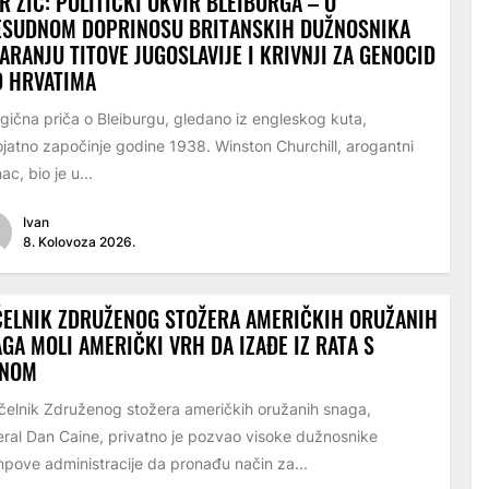
R ŽIC: POLITIČKI OKVIR BLEIBURGA – O
ESUDNOM DOPRINOSU BRITANSKIH DUŽNOSNIKA
ARANJU TITOVE JUGOSLAVIJE I KRIVNJI ZA GENOCID
D HRVATIMA
ična priča o Bleiburgu, gledano iz engleskog kuta,
ojatno započinje godine 1938. Winston Churchill, arogantni
ac, bio je u...
Ivan
8. Kolovoza 2026.
ELNIK ZDRUŽENOG STOŽERA AMERIČKIH ORUŽANIH
GA MOLI AMERIČKI VRH DA IZAĐE IZ RATA S
ANOM
lnik Združenog stožera američkih oružanih snaga,
ral Dan Caine, privatno je pozvao visoke dužnosnike
pove administracije da pronađu način za...