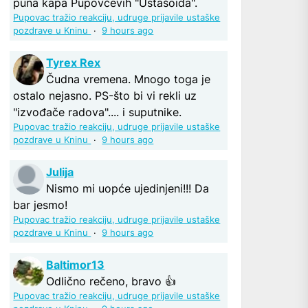
puna kapa Pupovčevih "Ustašoida".
Pupovac tražio reakciju, udruge prijavile ustaške
pozdrave u Kninu
·
9 hours ago
Tyrex Rex
Čudna vremena. Mnogo toga je
ostalo nejasno. PS-što bi vi rekli uz
"izvođače radova".... i suputnike.
Pupovac tražio reakciju, udruge prijavile ustaške
pozdrave u Kninu
·
9 hours ago
Julija
Nismo mi uopće ujedinjeni!!! Da
bar jesmo!
Pupovac tražio reakciju, udruge prijavile ustaške
pozdrave u Kninu
·
9 hours ago
Baltimor13
Odlično rečeno, bravo 👍
Pupovac tražio reakciju, udruge prijavile ustaške