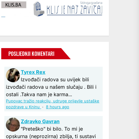
POSLJEDNJI KOMENTARI
Tyrex Rex
Izvođači radova su uvijek bili
izvođači radova u našem slučaju . Bili i
ostali .Takva nam je karma...
Pupovac tražio reakciju, udruge prijavile ustaške
pozdrave u Kninu
·
8 hours ago
Zdravko Gavran
"Preteško" bi bilo. To mi je
opskurna (neprozirna) zbilja, ti sustavi