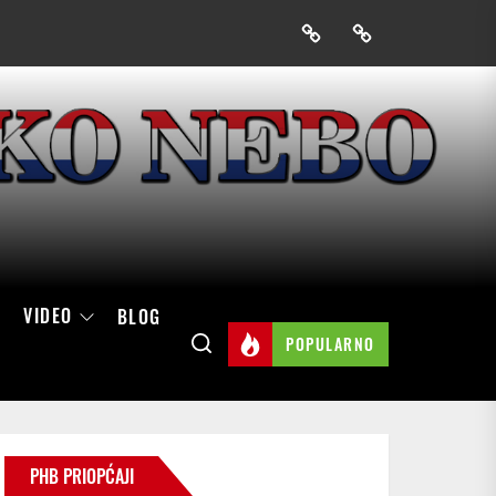
Prijavak
Skini
mobilnu
aplikaciju
Hrvatskog
neba
VIDEO
BLOG
POPULARNO
PHB PRIOPĆAJI