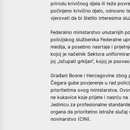
prirodu krivičnog djela ili teže pov
počinjeno krivično djelo, odnosno 
vjerovati da bi štetilo interesima sl
Federalno ministarstvo unutarnjih p
policijskog službenika Federalne u
medija, a posebno nasrtaje i prijetn
kojoj je načelnik Sektora uniformiran
joj „isčupati grkljan“, kojoj je psov
Građani Bosne i Hercegovine zbog p
Čegara gube povjerenje u rad policij
prioritetima ovog ministarstva. Ovom 
ne kukavice koje prijete i nasrću na
Jedinicu za profesionalne standarde
organa da prioritetno istraže slučaj 
novinarstvo (CIN).