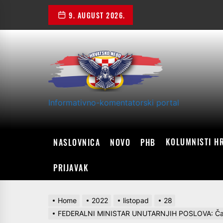
Skip
9. AUGUST 2026.
to
the
content
Informativno-komentatorski portal
KOLUMNISTI H
NASLOVNICA
NOVO
PHB
PRIJAVAK
Home
2022
listopad
28
FEDERALNI MINISTAR UNUTARNJIH POSLOVA: Čamp