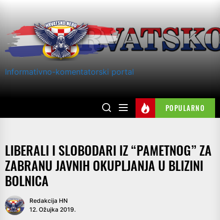
Skip
to
the
content
Informativno-komentatorski portal
POPULARNO
LIBERALI I SLOBODARI IZ “PAMETNOG” ZA
ZABRANU JAVNIH OKUPLJANJA U BLIZINI
BOLNICA
Redakcija HN
12. Ožujka 2019.