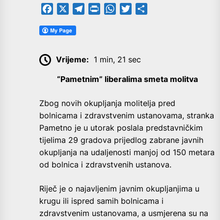
Facebook
X
Telegram
PrintFriendly
WhatsApp
Twitter
Share
Vrijeme:
1 min, 21 sec
“Pametnim” liberalima smeta molitva
Z
bog novih okupljanja molitelja pred
bolnicama i zdravstvenim ustanovama, stranka
Pametno je u utorak poslala predstavničkim
tijelima 29 gradova prijedlog zabrane javnih
okupljanja na udaljenosti manjoj od 150 metara
od bolnica i zdravstvenih ustanova.
Riječ je o najavljenim javnim okupljanjima u
krugu ili ispred samih bolnicama i
zdravstvenim ustanovama, a usmjerena su na