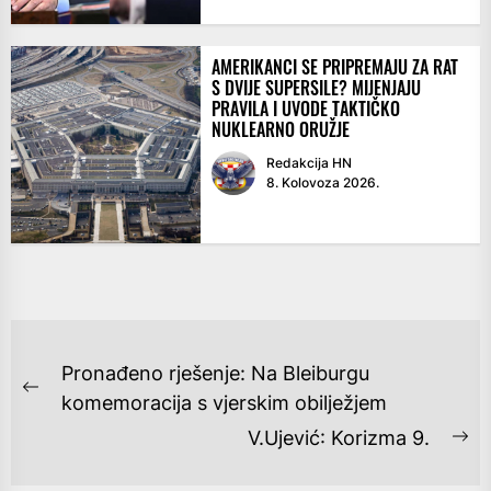
AMERIKANCI SE PRIPREMAJU ZA RAT
S DVIJE SUPERSILE? MIJENJAJU
PRAVILA I UVODE TAKTIČKO
NUKLEARNO ORUŽJE
Redakcija HN
8. Kolovoza 2026.
NAVIGACIJA
Pronađeno rješenje: Na Bleiburgu
OBJAVA
Previous
komemoracija s vjerskim obilježjem
post:
V.Ujević: Korizma 9.
Ne
po