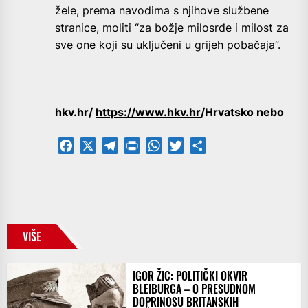
žele, prema navodima s njihove službene
stranice, moliti “za božje milosrđe i milost za
sve one koji su uključeni u grijeh pobačaja”.
hkv.hr/
https://www.hkv.hr
/Hrvatsko nebo
Facebook
X
Telegram
PrintFriendly
WhatsApp
Twitter
Share
VIŠE
IGOR ŽIC: POLITIČKI OKVIR
BLEIBURGA – O PRESUDNOM
DOPRINOSU BRITANSKIH