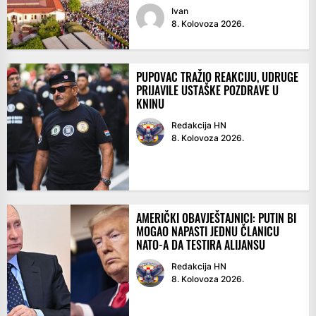
Ivan
8. Kolovoza 2026.
PUPOVAC TRAŽIO REAKCIJU, UDRUGE
PRIJAVILE USTAŠKE POZDRAVE U
KNINU
Redakcija HN
8. Kolovoza 2026.
AMERIČKI OBAVJEŠTAJNICI: PUTIN BI
MOGAO NAPASTI JEDNU ČLANICU
NATO-A DA TESTIRA ALIJANSU
Redakcija HN
8. Kolovoza 2026.