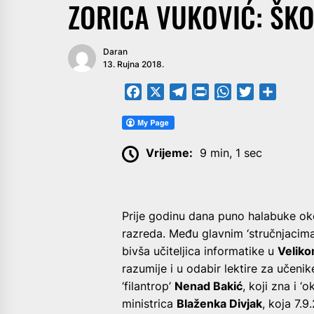
ZORICA VUKOVIĆ: ŠKO
Daran
13. Rujna 2018.
Facebook
X
Telegram
PrintFriendly
WhatsApp
Twitter
Share
Vrijeme:
9 min, 1 sec
Prije godinu dana puno halabuke ok
razreda. Među glavnim ‘stručnjacim
bivša učiteljica informatike u
Velik
razumije i u odabir lektire za učenik
‘filantrop’
Nenad Bakić
, koji zna i ‘
ministrica
Blaženka Divjak
, koja 7.9