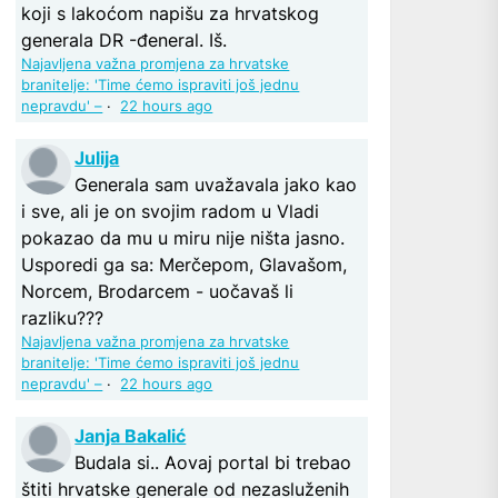
koji s lakoćom napišu za hrvatskog
generala DR -đeneral. Iš.
Najavljena važna promjena za hrvatske
branitelje: 'Time ćemo ispraviti još jednu
nepravdu' –
·
22 hours ago
Julija
Generala sam uvažavala jako kao
i sve, ali je on svojim radom u Vladi
pokazao da mu u miru nije ništa jasno.
Usporedi ga sa: Merčepom, Glavašom,
Norcem, Brodarcem - uočavaš li
razliku???
Najavljena važna promjena za hrvatske
branitelje: 'Time ćemo ispraviti još jednu
nepravdu' –
·
22 hours ago
Janja Bakalić
Budala si.. Aovaj portal bi trebao
štiti hrvatske generale od nezasluženih