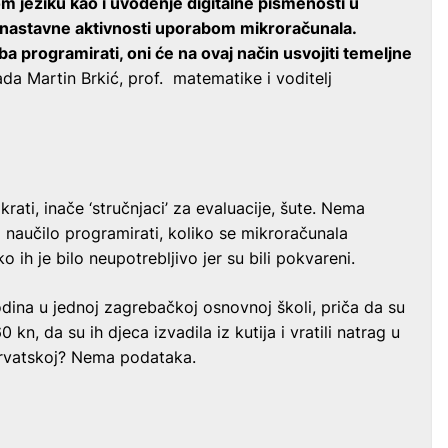
 jeziku kao i uvođenje digitalne pismenosti u
annastavne aktivnosti uporabom mikroračunala.
eba programirati, oni će na ovaj način usvojiti temeljne
ada Martin Brkić, prof. matematike i voditelj
rati, inače ‘stručnjaci’ za evaluacije, šute. Nema
 naučilo programirati, koliko se mikroračunala
iko ih je bilo neupotrebljivo jer su bili pokvareni.
odina u jednoj zagrebačkoj osnovnoj školi, priča da su
0 kn, da su ih djeca izvadila iz kutija i vratili natrag u
 Hrvatskoj? Nema podataka.