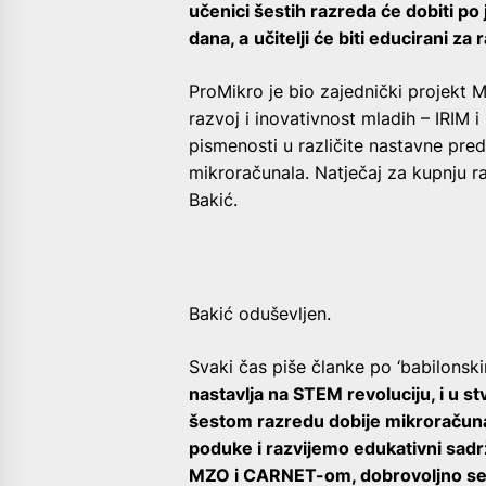
učenici šestih razreda će dobiti p
dana, a
učitelji će biti educirani za 
ProMikro je bio zajednički projekt M
razvoj i inovativnost mladih – IRIM i
pismenosti u različite nastavne pre
mikroračunala. Natječaj za kupnju ra
Bakić.
Bakić oduševljen.
Svaki čas piše članke po ‘babilonsk
nastavlja na STEM revoluciju, i u stv
šestom razredu dobije mikroračuna
poduke i razvijemo edukativni sadr
MZO i CARNET-om, dobrovoljno se pr