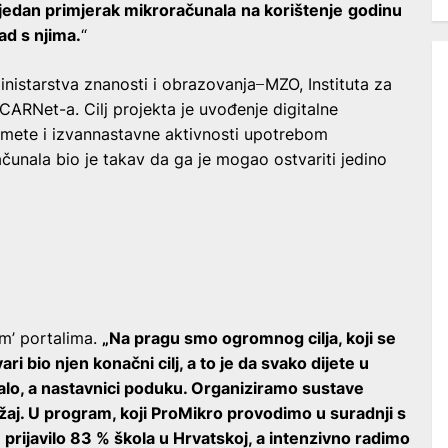
o jedan primjerak mikroračunala
na korištenje
godinu
rad s njima.
“
inistarstva znanosti i obrazovanja ̶ MZO, Instituta za
 CARNet-a. Cilj projekta je uvođenje digitalne
dmete i izvannastavne aktivnosti upotrebom
čunala bio je takav da ga je mogao ostvariti jedino
im’ portalima.
„Na pragu smo ogromnog cilja, koji se
ari bio njen konačni cilj, a to je da svako dijete u
lo, a nastavnici poduku. Organiziramo sustave
žaj. U program, koji ProMikro provodimo u suradnji s
ijavilo 83 % škola u Hrvatskoj, a intenzivno radimo