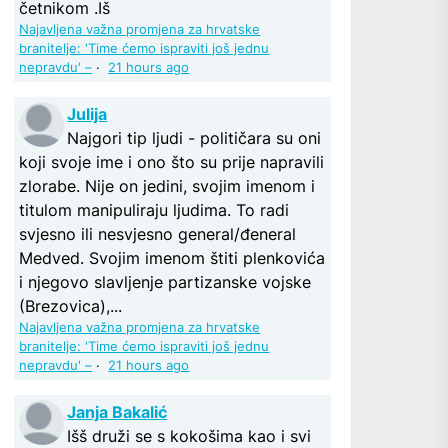
četnikom .Iš
Najavljena važna promjena za hrvatske
branitelje: 'Time ćemo ispraviti još jednu
nepravdu' –
·
21 hours ago
Julija
Najgori tip ljudi - političara su oni
koji svoje ime i ono što su prije napravili
zlorabe. Nije on jedini, svojim imenom i
titulom manipuliraju ljudima. To radi
svjesno ili nesvjesno general/đeneral
Medved. Svojim imenom štiti plenkovića
i njegovo slavljenje partizanske vojske
(Brezovica),...
Najavljena važna promjena za hrvatske
branitelje: 'Time ćemo ispraviti još jednu
nepravdu' –
·
21 hours ago
Janja Bakalić
Išš druži se s kokošima kao i svi