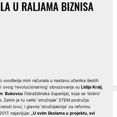
LA U RALJAMA BIZNISA
o uvođenja mini računala u nastavu učenika šestih
a’ ovog ‘revolucionarnog’ obrazovanja su
Lidija Kralj
,
om Bukovcu
(Varaždinska županija), koja se ‘dobro’
e. Zatim je tu veliki ‘stručnjak’ STEM područja
okrenuti lovu’, i glavna ‘stručnjakinja’ za reformu
.2017. najavljuje:
„U svim školama u
projektu, svi