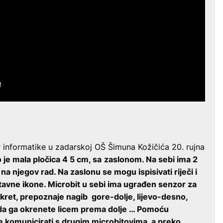
r informatike u zadarskoj OŠ Šimuna Kožičića 20. rujna
 je mala pločica 4
5 cm, sa
zaslonom. Na sebi ima 2
na njegov rad. Na zaslonu se mogu ispisivati riječi i
stavne ikone. Microbit u sebi ima ugrađen senzor za
okret, prepoznaje nagib gore-dolje, lijevo-desno,
da ga okrenete licem prema dolje … Pomoću
komunicirati s drugim microbitovima, a preko