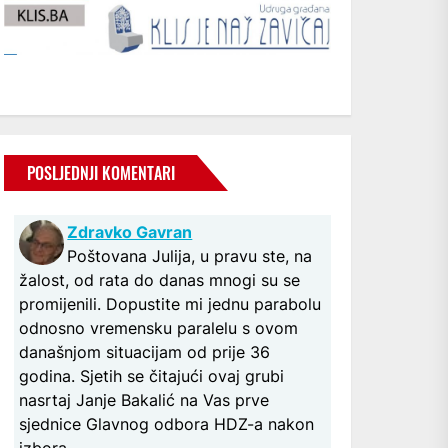
POSLJEDNJI KOMENTARI
Zdravko Gavran
Poštovana Julija, u pravu ste, na
žalost, od rata do danas mnogi su se
promijenili. Dopustite mi jednu parabolu
odnosno vremensku paralelu s ovom
današnjom situacijam od prije 36
godina. Sjetih se čitajući ovaj grubi
nasrtaj Janje Bakalić na Vas prve
sjednice Glavnog odbora HDZ-a nakon
izbora...