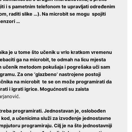
iti i s pametnim telefonom te upravljati određenim
 raditi slike …). Na microbit se mogu spojiti
senzori …
nika je u tome što učenik u vrlo kratkom vremenu
ebaciti ga na microbit, te odmah na licu mjesta
čin učenik metodom pokušaja i pogrešaka uči sam
programu. Za one ‘glazbeno’ nastrojene postoji
vučnika na microbit te se on može programirati da
ti i igrati igrice. Mogućnosti su zaista
rjanović.
 treba programirati. Jednostavan je, oslobođen
n kod, a učenicima služi za izvođenje jednostavne
pjutoru programiraju. Cilj je na što jednostavniji