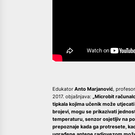
Edukator
Anto Marjanović
, profeso
2017. objašnjava:
„Microbit računalo
tipkala kojima učenik može utjecati 
brojevi, mogu se prikazivati jedno
temperaturu, senzor osjetljiv na p
prepoznaje kada ga protresete, ka
ugrađene antene radiovezom može 