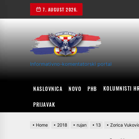
Skip
7. AUGUST 2026.
to
the
content
Informativno-komentatorski portal
KOLUMNISTI H
NASLOVNICA
NOVO
PHB
PRIJAVAK
Home
2018
rujan
13
Zorica Vuković