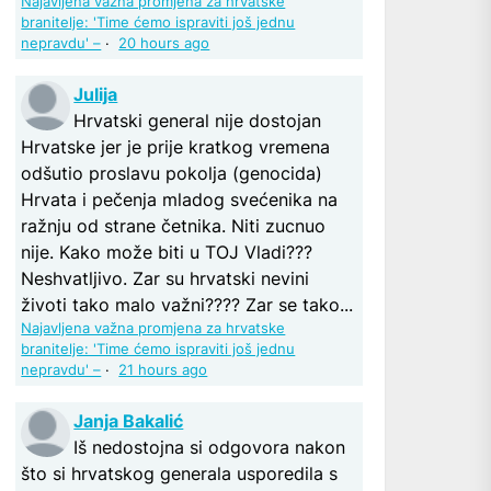
Najavljena važna promjena za hrvatske
branitelje: 'Time ćemo ispraviti još jednu
nepravdu' –
·
20 hours ago
Julija
Hrvatski general nije dostojan
Hrvatske jer je prije kratkog vremena
odšutio proslavu pokolja (genocida)
Hrvata i pečenja mladog svećenika na
ražnju od strane četnika. Niti zucnuo
nije. Kako može biti u TOJ Vladi???
Neshvatljivo. Zar su hrvatski nevini
životi tako malo važni???? Zar se tako...
Najavljena važna promjena za hrvatske
branitelje: 'Time ćemo ispraviti još jednu
nepravdu' –
·
21 hours ago
Janja Bakalić
Iš nedostojna si odgovora nakon
što si hrvatskog generala usporedila s