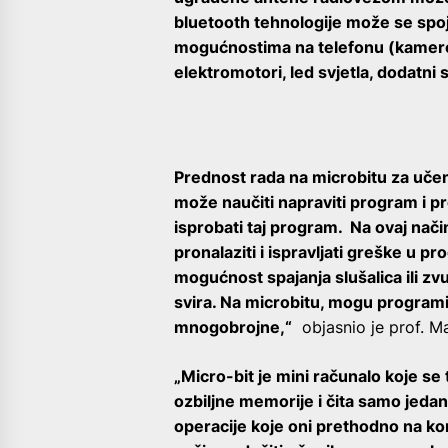
bluetooth tehnologije može se spoj
mogućnostima na telefonu (kamerom,
elektromotori, led svjetla, dodatni 
Prednost rada na microbitu za uče
može naučiti napraviti program i pr
isprobati taj program. Na ovaj na
pronalaziti i ispravljati greške u 
mogućnost spajanja slušalica ili z
svira. Na microbitu, mogu programira
mnogobrojne,“
objasnio je prof. Ma
„Micro-bit je mini računalo koje se
ozbiljne memorije i čita samo jeda
operacije koje oni prethodno na kom