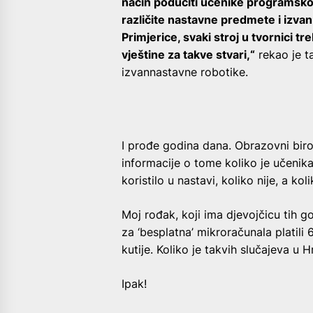
način podučiti učenike programskom
različite nastavne predmete i izv
Primjerice, svaki stroj u tvornici tr
vještine za takve stvari,“
rekao je t
izvannastavne robotike.
I prođe godina dana. Obrazovni birok
informacije o tome koliko je učenika
koristilo u nastavi, koliko nije, a kol
Moj rođak, koji ima djevojčicu tih g
za ‘besplatna’ mikroračunala platili 6
kutije. Koliko je takvih slučajeva u
Ipak!