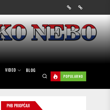
Prijavak
Skini
mobilnu
aplikaciju
Hrvatskog
neba
VIDEO
BLOG
POPULARNO
PHB PRIOPĆAJI