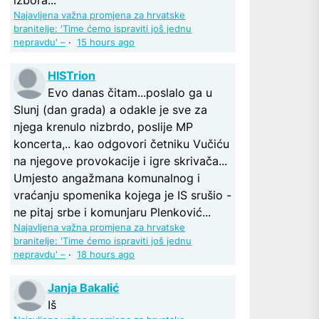
Najavljena važna promjena za hrvatske
branitelje: 'Time ćemo ispraviti još jednu
nepravdu' –
·
15 hours ago
HISTrion
Evo danas čitam...poslalo ga u
Slunj (dan grada) a odakle je sve za
njega krenulo nizbrdo, poslije MP
koncerta,.. kao odgovori četniku Vučiću
na njegove provokacije i igre skrivača...
Umjesto angažmana komunalnog i
vraćanju spomenika kojega je IS srušio -
ne pitaj srbe i komunjaru Plenković...
Najavljena važna promjena za hrvatske
branitelje: 'Time ćemo ispraviti još jednu
nepravdu' –
·
18 hours ago
Janja Bakalić
Iš