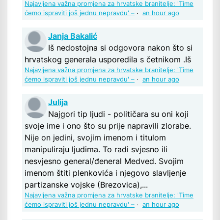
Najavljena važna promjena za hrvatske branitelje: 'Time
ćemo ispraviti još jednu nepravdu' –
·
an hour ago
Janja Bakalić
Iš nedostojna si odgovora nakon što si
hrvatskog generala usporedila s četnikom .Iš
Najavljena važna promjena za hrvatske branitelje: 'Time
ćemo ispraviti još jednu nepravdu' –
·
an hour ago
Julija
Najgori tip ljudi - političara su oni koji
svoje ime i ono što su prije napravili zlorabe.
Nije on jedini, svojim imenom i titulom
manipuliraju ljudima. To radi svjesno ili
nesvjesno general/đeneral Medved. Svojim
imenom štiti plenkovića i njegovo slavljenje
partizanske vojske (Brezovica),...
Najavljena važna promjena za hrvatske branitelje: 'Time
ćemo ispraviti još jednu nepravdu' –
·
an hour ago