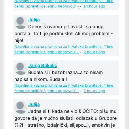
Najavljena važna promjena za hrvatske branitelje: 'Time
ćemo ispraviti još jednu nepravdu' –
·
an hour ago
Julija
Donosiš ovamo prljavi stil sa onog
portala. To ti je podmuklo!! Ali moj problem -
nije!
Najavljena važna promjena za hrvatske branitelje: 'Time
ćemo ispraviti još jednu nepravdu' –
·
2 hours ago
Janja Bakalić
Budala si i bezobrazna..a to nisam
napisala nikom. Budala !
Najavljena važna promjena za hrvatske branitelje: 'Time
ćemo ispraviti još jednu nepravdu' –
·
2 hours ago
Julija
Jadna si ti kada ne vidiš OČITO: pišu mu
govore da je mučno slušati, odlazak u Grubore
(?!?! - strašno, izdajnički, slijepo...), smokvin je