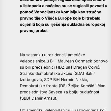
u listopadu a načelno su se suglasili pozvati u
pomoć Venecijansku komisiju kao stručno
pravno tijelo Vijeća Europe koje bi trebalo
ocijeniti koja su rješenja sukladna europskoj
pravnoj praksi.
Na sastanku u rezidenciji američke
veleposlanice u BiH Maureen Cormack ponovo
su bili predsjednici HDZ BiH Dragan Čović,
Stranke demokratske akcije (SDA) Bakir
Izetbegović, SDP BiH Nermin Nikšić,
Demokratske fronte (DF) Željko Komšić i član
predsjedništva Saveza za bolju budućnost
(SBB) Damir Arnaut.
Uz američku veleposlanicu u razgovorima koji