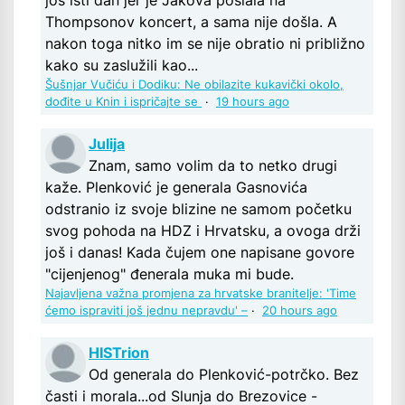
još isti dan jer je Jakova poslala na
Thompsonov koncert, a sama nije došla. A
nakon toga nitko im se nije obratio ni približno
kako su zaslužili kao...
Šušnjar Vučiću i Dodiku: Ne obilazite kukavički okolo,
dođite u Knin i ispričajte se
·
19 hours ago
Julija
Znam, samo volim da to netko drugi
kaže. Plenković je generala Gasnovića
odstranio iz svoje blizine ne samom početku
svog pohoda na HDZ i Hrvatsku, a ovoga drži
još i danas! Kada čujem one napisane govore
"cijenjenog" đenerala muka mi bude.
Najavljena važna promjena za hrvatske branitelje: 'Time
ćemo ispraviti još jednu nepravdu' –
·
20 hours ago
HISTrion
Od generala do Plenković-potrčko. Bez
časti i morala...od Slunja do Brezovice -