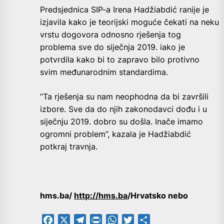
Predsjednica SIP-a Irena Hadžiabdić ranije je
izjavila kako je teorijski moguće čekati na neku
vrstu dogovora odnosno rješenja tog
problema sve do siječnja 2019. iako je
potvrdila kako bi to zapravo bilo protivno
svim međunarodnim standardima.
”Ta rješenja su nam neophodna da bi završili
izbore. Sve da do njih zakonodavci dođu i u
siječnju 2019. dobro su došla. Inače imamo
ogromni problem”, kazala je Hadžiabdić
potkraj travnja.
hms.ba/
http://hms.ba
/Hrvatsko nebo
Facebook
X
Telegram
PrintFriendly
WhatsApp
Twitter
Share