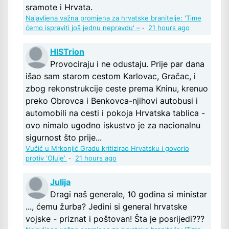
sramote i Hrvata.
Najavljena važna promjena za hrvatske branitelje: 'Time
ćemo ispraviti još jednu nepravdu' –
·
21 hours ago
HISTrion
Provociraju i ne odustaju. Prije par dana
išao sam starom cestom Karlovac, Gračac, i
zbog rekonstrukcije ceste prema Kninu, krenuo
preko Obrovca i Benkovca-njihovi autobusi i
automobili na cesti i pokoja Hrvatska tablica -
ovo nimalo ugodno iskustvo je za nacionalnu
sigurnost što prije...
Vučić u Mrkonjić Gradu kritizirao Hrvatsku i govorio
protiv ‘Oluje’
·
21 hours ago
Julija
Dragi naš generale, 10 godina si ministar
..., ćemu žurba? Jedini si general hrvatske
vojske - priznat i poštovan! Šta je posrijedi???