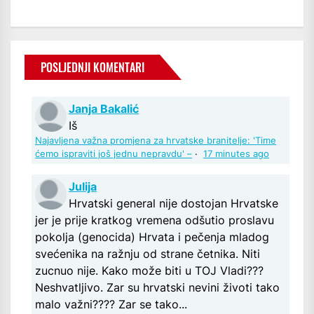
POSLJEDNJI KOMENTARI
Janja Bakalić
Iš
Najavljena važna promjena za hrvatske branitelje: 'Time
ćemo ispraviti još jednu nepravdu' –
·
17 minutes ago
Julija
Hrvatski general nije dostojan Hrvatske
jer je prije kratkog vremena odšutio proslavu
pokolja (genocida) Hrvata i pečenja mladog
svećenika na ražnju od strane četnika. Niti
zucnuo nije. Kako može biti u TOJ Vladi???
Neshvatljivo. Zar su hrvatski nevini životi tako
malo važni???? Zar se tako...