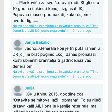
list Plenkoviću za sve što ovaj radi. Stigli su u
10 godina i ukinuti kunu, i izglasati IK, i
Pupovca masno podmazati, kako čujem -
uvode digit....
Najavljena važna promjena za hrvatske branitelje: 'Time
ćemo ispraviti još jednu nepravdu' –
·
2 hours ago
Janja Bakalić
Jadno...Generala koji je tri puta ranjen u
DR ,čiji je brat poginio ..koji danas pronalazi
kosti ubijenih branitelja ti ,jadnice,nazivaš
đeneralom.
Najavljena važna promjena za hrvatske branitelje: 'Time
ćemo ispraviti još jednu nepravdu' –
·
2 hours ago
Julija
KGK u Kninu 2015. goodine cca:
"Ostavite se mitova, laži i obmana"! To su riječi
državnika!!! Ali, i ona je kasnije reterirala, ma