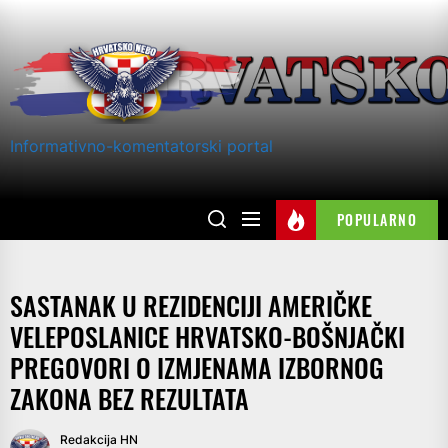
Skip
to
the
content
Informativno-komentatorski portal
POPULARNO
SASTANAK U REZIDENCIJI AMERIČKE
VELEPOSLANICE HRVATSKO-BOŠNJAČKI
PREGOVORI O IZMJENAMA IZBORNOG
ZAKONA BEZ REZULTATA
Redakcija HN