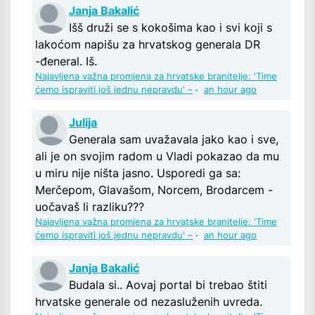
Janja Bakalić
Išš druži se s kokošima kao i svi koji s
lakoćom napišu za hrvatskog generala DR
-đeneral. Iš.
Najavljena važna promjena za hrvatske branitelje: 'Time
ćemo ispraviti još jednu nepravdu' –
·
an hour ago
Julija
Generala sam uvažavala jako kao i sve,
ali je on svojim radom u Vladi pokazao da mu
u miru nije ništa jasno. Usporedi ga sa:
Merčepom, Glavašom, Norcem, Brodarcem -
uočavaš li razliku???
Najavljena važna promjena za hrvatske branitelje: 'Time
ćemo ispraviti još jednu nepravdu' –
·
an hour ago
Janja Bakalić
Budala si.. Aovaj portal bi trebao štiti
hrvatske generale od nezasluženih uvreda.