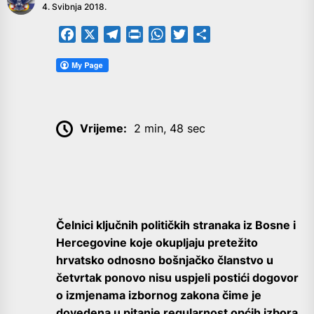
4. Svibnja 2018.
Facebook
X
Telegram
PrintFriendly
WhatsApp
Twitter
Share
Vrijeme:
2 min, 48 sec
Čelnici ključnih političkih stranaka iz Bosne i
Hercegovine koje okupljaju pretežito
hrvatsko odnosno bošnjačko članstvo u
četvrtak ponovo nisu uspjeli postići dogovor
o izmjenama izbornog zakona čime je
dovedena u pitanje regularnost općih izbora