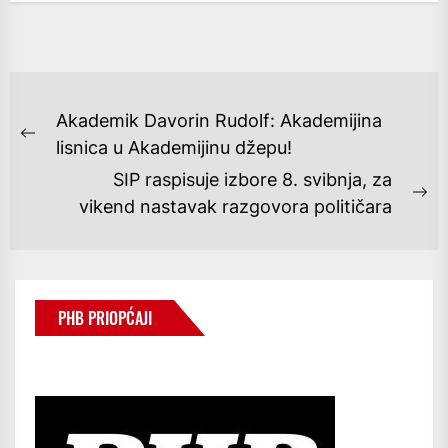
NAVIGACIJA
Akademik Davorin Rudolf: Akademijina
OBJAVA
Previous
lisnica u Akademijinu džepu!
post:
SIP raspisuje izbore 8. svibnja, za
Ne
vikend nastavak razgovora političara
po
PHB PRIOPĆAJI