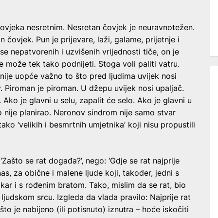
čovjeka nesretnim. Nesretan čovjek je neuravnotežen.
 čovjek. Pun je prijevare, laži, galame, prijetnje i
e nepatvorenih i uzvišenih vrijednosti tiče, on je
e može tek tako podnijeti. Stoga voli paliti vatru.
ije uopće važno to što pred ljudima uvijek nosi
v. Piroman je piroman. U džepu uvijek nosi upaljač.
 Ako je glavni u selu, zapalit će selo. Ako je glavni u
o nije planirao. Neronov sindrom nije samo stvar
ako ‘velikih i besmrtnih umjetnika’ koji nisu propustili
‘Zašto se rat događa?’, nego: ‘Gdje se rat najprije
s, za obične i malene ljude koji, također, jedni s
r i s rođenim bratom. Tako, mislim da se rat, bio
u ljudskom srcu. Izgleda da vlada pravilo: Najprije rat
to je nabijeno (ili potisnuto) iznutra – hoće iskočiti