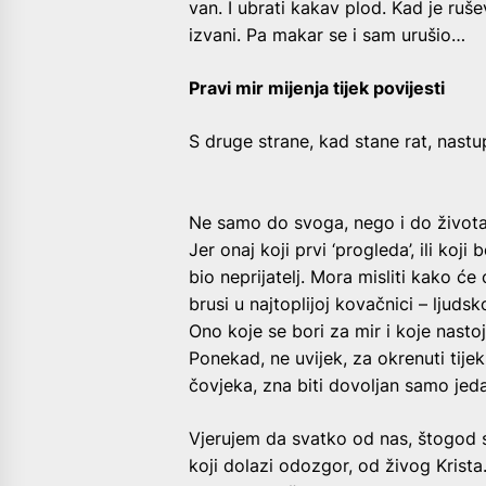
van. I ubrati kakav plod. Kad je ruše
izvani. Pa makar se i sam urušio…
Pravi mir mijenja tijek povijesti
S druge strane, kad stane rat, nastup
Ne samo do svoga, nego i do života b
Jer onaj koji prvi ‘progleda’, ili koji
bio neprijatelj. Mora misliti kako ć
brusi u najtoplijoj kovačnici – ljuds
Ono koje se bori za mir i koje nasto
Ponekad, ne uvijek, za okrenuti tijek 
čovjeka, zna biti dovoljan samo jedan
Vjerujem da svatko od nas, štogod s
koji dolazi odozgor, od živog Krista