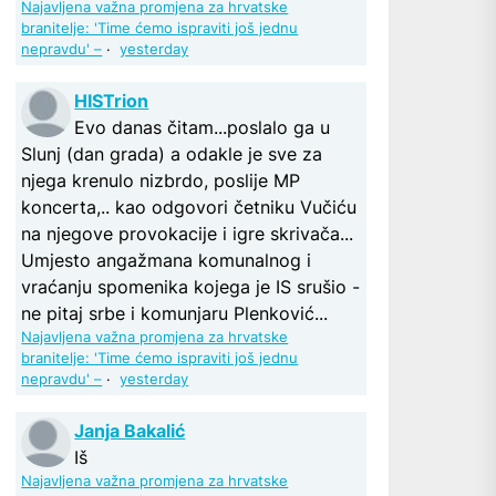
Najavljena važna promjena za hrvatske
branitelje: 'Time ćemo ispraviti još jednu
nepravdu' –
·
yesterday
HISTrion
Evo danas čitam...poslalo ga u
Slunj (dan grada) a odakle je sve za
njega krenulo nizbrdo, poslije MP
koncerta,.. kao odgovori četniku Vučiću
na njegove provokacije i igre skrivača...
Umjesto angažmana komunalnog i
vraćanju spomenika kojega je IS srušio -
ne pitaj srbe i komunjaru Plenković...
Najavljena važna promjena za hrvatske
branitelje: 'Time ćemo ispraviti još jednu
nepravdu' –
·
yesterday
Janja Bakalić
Iš
Najavljena važna promjena za hrvatske