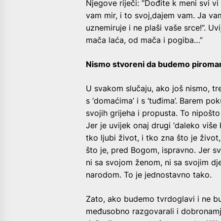
Njegove riječi: ”Dođite k meni svi vi
vam mir, i to svoj,dajem vam. Ja va
uznemiruje i ne plaši vaše srce!”. Uv
mača laća, od mača i pogiba…”
Nismo stvoreni da budemo piroma
U svakom slučaju, ako još nismo, tr
s ‘domaćima’ i s ‘tuđima’. Barem poku
svojih grijeha i propusta. To nipošto
Jer je uvijek onaj drugi ‘daleko više kr
tko ljubi život, i tko zna što je živo
što je, pred Bogom, ispravno. Jer s
ni sa svojom ženom, ni sa svojim dj
narodom. To je jednostavno tako.
Zato, ako budemo tvrdoglavi i ne b
međusobno razgovarali i dobronamje