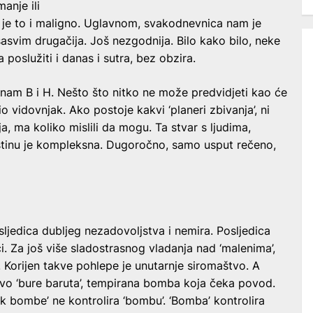
anje ili
 je to i maligno. Uglavnom, svakodnevnica nam je
asvim drugačija. Još nezgodnija. Bilo kako bilo, neke
poslužiti i danas i sutra, bez obzira.
nam B i H. Nešto što nitko ne može predvidjeti kao će
 bio vidovnjak. Ako postoje kakvi ‘planeri zbivanja’, ni
a, ma koliko mislili da mogu. Ta stvar s ljudima,
istinu je kompleksna. Dugoročno, samo usput rečeno,
osljedica dubljeg nezadovoljstva i nemira. Posljedica
. Za još više sladostrasnog vladanja nad ‘malenima’,
 Korijen takve
pohlepe je unutarnje siromaštvo. A
avo ‘bure baruta’, tempirana bomba koja čeka povod.
nik bombe’ ne kontrolira ‘bombu’. ‘Bomba’ kontrolira