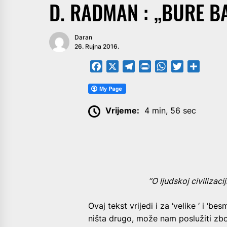
D. RADMAN : „BURE B
Daran
26. Rujna 2016.
Facebook
X
Telegram
PrintFriendly
WhatsApp
Twitter
Share
Vrijeme:
4 min, 56 sec
”O ljudskoj civilizac
O
vaj tekst vrijedi i za ‘velike ‘ i ‘be
ništa drugo, može nam poslužiti zb