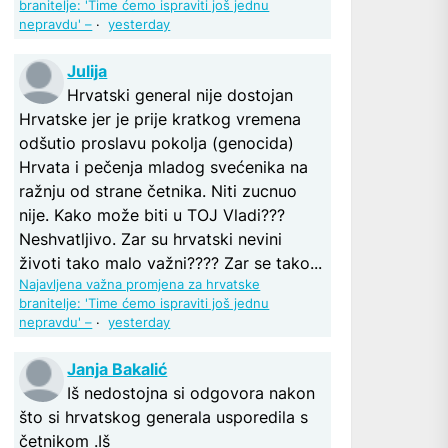
branitelje: 'Time ćemo ispraviti još jednu
nepravdu' –
·
yesterday
Julija
Hrvatski general nije dostojan
Hrvatske jer je prije kratkog vremena
odšutio proslavu pokolja (genocida)
Hrvata i pečenja mladog svećenika na
ražnju od strane četnika. Niti zucnuo
nije. Kako može biti u TOJ Vladi???
Neshvatljivo. Zar su hrvatski nevini
životi tako malo važni???? Zar se tako...
Najavljena važna promjena za hrvatske
branitelje: 'Time ćemo ispraviti još jednu
nepravdu' –
·
yesterday
Janja Bakalić
Iš nedostojna si odgovora nakon
što si hrvatskog generala usporedila s
četnikom .Iš