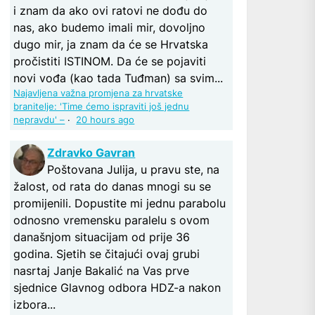
i znam da ako ovi ratovi ne dođu do
nas, ako budemo imali mir, dovoljno
dugo mir, ja znam da će se Hrvatska
pročistiti ISTINOM. Da će se pojaviti
novi vođa (kao tada Tuđman) sa svim...
Najavljena važna promjena za hrvatske
branitelje: 'Time ćemo ispraviti još jednu
nepravdu' –
·
20 hours ago
Zdravko Gavran
Poštovana Julija, u pravu ste, na
žalost, od rata do danas mnogi su se
promijenili. Dopustite mi jednu parabolu
odnosno vremensku paralelu s ovom
današnjom situacijam od prije 36
godina. Sjetih se čitajući ovaj grubi
nasrtaj Janje Bakalić na Vas prve
sjednice Glavnog odbora HDZ-a nakon
izbora...