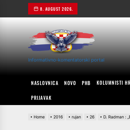
Skip
8. AUGUST 2026.
to
the
content
Informativno-komentatorski portal
KOLUMNISTI H
NASLOVNICA
NOVO
PHB
PRIJAVAK
Home
2016
rujan
26
D. Radman : „B