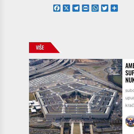
Facebook
X
Telegram
PrintFriendly
WhatsApp
Twitter
Share
VIŠE
AME
SUP
NU
subo
upuć
krać