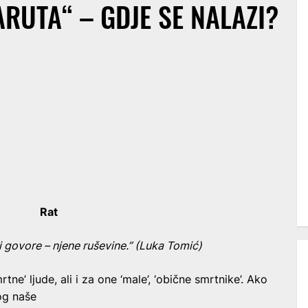
ARUTA“ – GDJE SE NALAZI?
Rat
iji govore – njene ruševine.” (Luka Tomić)
smrtne’ ljude, ali i za one ‘male’, ‘obične smrtnike’. Ako
og naše