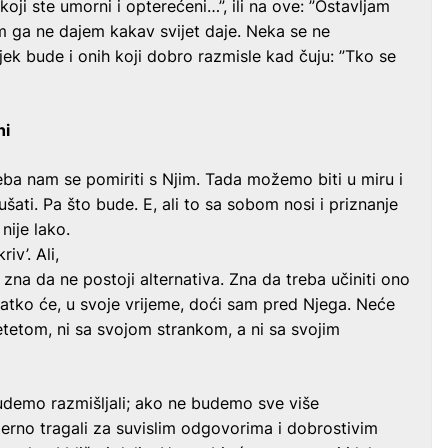
 koji ste umorni i opterećeni…”, ili na ove: ”Ostavljam
m ga ne dajem kakav svijet daje. Neka se ne
ijek bude i onih koji dobro razmisle kad čuju: ”Tko se
ni
eba nam se pomiriti s Njim. Tada možemo biti u miru i
šati. Pa što bude. E, ali to sa sobom nosi i priznanje
 nije
lako.
iv’. Ali,
t, zna da ne postoji alternativa. Zna da treba učiniti ono
vatko će, u svoje vrijeme, doći sam pred Njega. Neće
etetom, ni sa svojom strankom, a ni sa svojim
udemo razmišljali; ako ne budemo sve više
rno tragali za suvislim odgovorima i dobrostivim