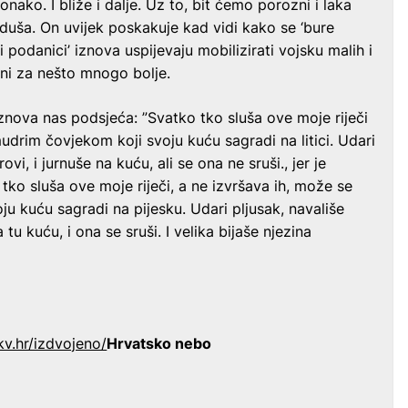
onako. I bliže i dalje. Uz to, bit ćemo porozni i laka
 duša. On uvijek poskakuje kad vidi kako se ‘bure
i podanici’ iznova uspijevaju mobilizirati vojsku malih i
eni za nešto mnogo bolje.
 iznova nas podsjeća: ”Svatko tko sluša ove moje riječi
mudrim čovjekom koji svoju kuću sagradi na litici. Udari
ovi, i jurnuše na kuću, ali se ona ne sruši., jer je
 tko sluša ove moje riječi, a ne izvršava ih, može se
ju kuću sagradi na pijesku. Udari pljusak, navališe
tu kuću, i ona se sruši. I velika bijaše njezina
kv.hr/izdvojeno/
Hrvatsko nebo