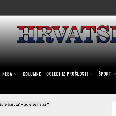
R NEBA
OGLEDI IZ PROŠLOSTI
ŠPORT
KOLUMNE
ure baruta“ – gdje se nalazi?