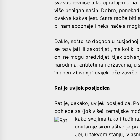
svakodnevnice u kojoj ratujemo na m
više benigan način. Dobro, ponekad
ovakva kakva jest. Sutra može biti s
bi nam spoznaje i neka načela mogla 
Dakle, nešto se događa u susjednoj 
se razvijati ili zakotrljati, ma koliki
oni ne mogu predvidjeti tijek zbivanj
narodima, entitetima i državama, u
‘planeri zbivanja’ uvijek loše završe.
Rat je uvijek posljedica
Rat je, dakako, uvijek posljedica. P
pohlepe za (još više) zemaljske moći
kako svojima tako i tuđima.
unutarnje siromaštvo je pr
Jer, u takvom stanju, ‘vlas