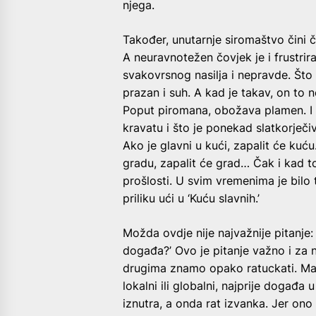
njega.
Također, unutarnje siromaštvo čini 
A neuravnotežen čovjek je i frustriran
svakovrsnog nasilja i nepravde. Što s
prazan i suh. A kad je takav, on to n
Poput piromana, obožava plamen. I n
kravatu i što je ponekad slatkorječi
Ako je glavni u kući, zapalit će kuću.
gradu, zapalit će grad… Čak i kad t
prošlosti. U svim vremenima je bilo t
priliku ući u ‘Kuću slavnih.’
Možda ovdje nije najvažnije pitanje: 
događa?’ Ovo je pitanje važno i za na
drugima znamo opako ratuckati. Maka
lokalni ili globalni, najprije događa 
iznutra, a onda rat izvanka. Jer ono š