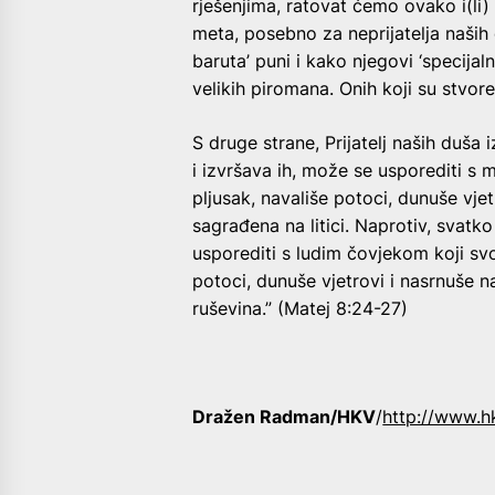
rješenjima, ratovat ćemo ovako i(li) 
meta, posebno za neprijatelja naših
baruta’ puni i kako njegovi ‘specijaln
velikih piromana. Onih koji su stvor
S druge strane, Prijatelj naših duša
i izvršava ih, može se usporediti s 
pljusak, navališe potoci, dunuše vjetr
sagrađena na litici. Naprotiv, svatko
usporediti s ludim čovjekom koji svo
potoci, dunuše vjetrovi i nasrnuše na 
ruševina.” (Matej 8:24-27)
Dražen Radman/HKV
/
http://www.h