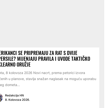
RIKANCI SE PRIPREMAJU ZA RAT S DVIJE
ERSILE? MIJENJAJU PRAVILA I UVODE TAKTIČKO
KLEARNO ORUŽJE
ta, 8 kolovoza 2026 Novi nacrt, prema petorici izvora
enih u planove, stavlja snažan naglasak na moguću uporabu
eg dometa...
Redakcija HN
8. Kolovoza 2026.