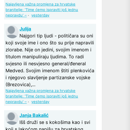
Najavljena važna promjena za hrvatske
branitelje: 'Time ćemo ispraviti još jednu
nepravdu' –
·
yesterday
Julija
Najgori tip ljudi - političara su oni
koji svoje ime i ono što su prije napravili
zlorabe. Nije on jedini, svojim imenom i
titulom manipuliraju ljudima. To radi
svjesno ili nesvjesno general/đeneral
Medved. Svojim imenom štiti plenkovića
i njegovo slavljenje partizanske vojske
(Brezovica),...
Najavljena važna promjena za hrvatske
branitelje: 'Time ćemo ispraviti još jednu
nepravdu' –
·
yesterday
Janja Bakalić
Išš druži se s kokošima kao i svi
koji s lakoćom napišu za hrvatskog