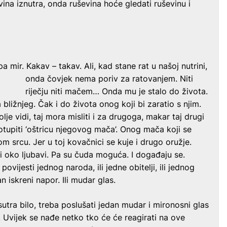
vina iznutra, onda ruševina hoće gledati ruševinu i
a mir. Kakav – takav. Ali, kad stane rat u našoj nutrini,
onda čovjek nema
poriv za ratovanjem. Niti
riječju niti mačem… Onda mu je stalo do života.
ližnjeg. Čak i do života onog koji bi zaratio s njim.
 bolje vidi, taj mora misliti i za drugoga, makar taj drugi
e otupiti ‘oštricu njegovog mača’. Onog mača koji se
kom srcu. Jer u toj kovačnici se kuje i drugo oružje.
ji oko ljubavi. Pa su čuda moguća. I događaju se.
povijesti jednog naroda, ili jedne obitelji, ili jednog
 iskreni napor. Ili mudar glas.
utra bilo, treba poslušati jedan mudar i mironosni glas
. Uvijek se nađe netko tko će će reagirati na ove