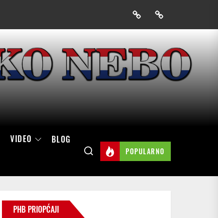
Prijavak
Skini
mobilnu
aplikaciju
Hrvatskog
neba
VIDEO
BLOG
POPULARNO
PHB PRIOPĆAJI