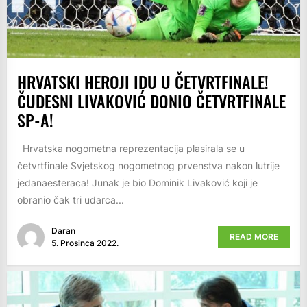
HRVATSKI HEROJI IDU U ČETVRTFINALE!
ČUDESNI LIVAKOVIĆ DONIO ČETVRTFINALE
SP-A!
Hrvatska nogometna reprezentacija plasirala se u
četvrtfinale Svjetskog nogometnog prvenstva nakon lutrije
jedanaesteraca! Junak je bio Dominik Livaković koji je
obranio čak tri udarca...
Daran
READ MORE
5. Prosinca 2022.