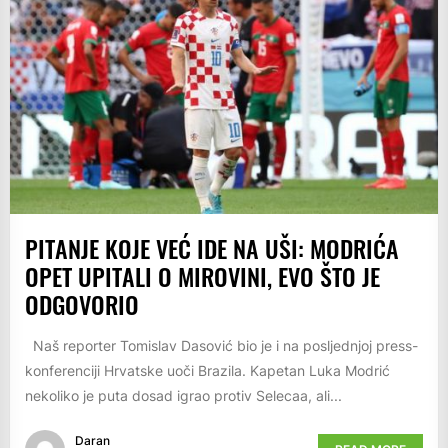
PITANJE KOJE VEĆ IDE NA UŠI: MODRIĆA
OPET UPITALI O MIROVINI, EVO ŠTO JE
ODGOVORIO
Naš reporter Tomislav Dasović bio je i na posljednjoj press-
konferenciji Hrvatske uoči Brazila. Kapetan Luka Modrić
nekoliko je puta dosad igrao protiv Selecaa, ali...
Daran