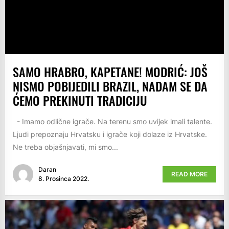
SAMO HRABRO, KAPETANE! MODRIĆ: JOŠ
NISMO POBIJEDILI BRAZIL, NADAM SE DA
ĆEMO PREKINUTI TRADICIJU
- Imamo odlične igrače. Na terenu smo uvijek imali talente.
Ljudi prepoznaju Hrvatsku i igrače koji dolaze iz Hrvatske.
Ne treba objašnjavati, mi smo...
Daran
READ MORE
8. Prosinca 2022.