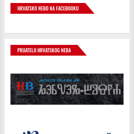
HRVATSKO NEBO NA FACEBOOKU
PRIJATELJI HRVATSKOG NEBA