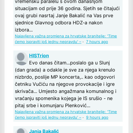
vremensku paralelu s ovom današnjom
situacijam od prije 36 godina. Sjetih se čitajući
ovaj grubi nasrtaj Janje Bakalić na Vas prve
sjednice Glavnog odbora HDZ-a nakon
izbora...
Najavljena važna promjena za hrvatske branitelje: 'Time
ćemo ispraviti još jednu nepravdu' –
·
7 hours ago
HISTrion
Evo danas čitam...poslalo ga u Slunj
(dan grada) a odakle je sve za njega krenulo
nizbrdo, poslije MP koncerta,.. kao odgovori
četniku Vučiću na njegove provokacije i igre
skrivača... Umjesto angažmana komunalnog i
vraćanju spomenika kojega je IS srušio - ne
pitaj srbe i komunjaru Plenković...
Najavljena važna promjena za hrvatske branitelje: 'Time
ćemo ispraviti još jednu nepravdu' –
·
9 hours ago
Janja Bakalić