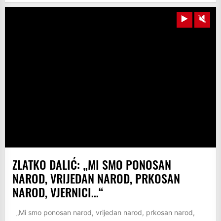
Play
Unm
ZLATKO DALIĆ: „MI SMO PONOSAN
NAROD, VRIJEDAN NAROD, PRKOSAN
NAROD, VJERNICI…“
„Mi smo ponosan narod, vrijedan narod, prkosan narod,