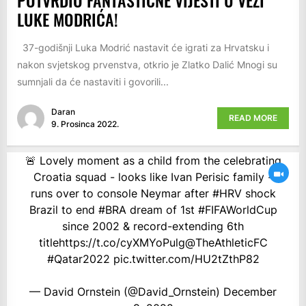
LUKE MODRIĆA!
37-godišnji Luka Modrić nastavit će igrati za Hrvatsku i
nakon svjetskog prvenstva, otkrio je Zlatko Dalić Mnogi su
sumnjali da će nastaviti i govorili...
Daran
READ MORE
9. Prosinca 2022.
🚨 Lovely moment as a child from the celebrating
Croatia squad - looks like Ivan Perisic family -
runs over to console Neymar after
#HRV
shock
Brazil to end
#BRA
dream of 1st
#FIFAWorldCup
since 2002 & record-extending 6th
title
https://t.co/cyXMYoPulg
@TheAthleticFC
#Qatar2022
pic.twitter.com/HU2tZthP82
— David Ornstein (@David_Ornstein)
December