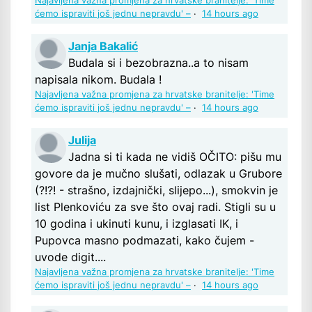
Najavljena važna promjena za hrvatske branitelje: 'Time
ćemo ispraviti još jednu nepravdu' –
·
14 hours ago
Janja Bakalić
Budala si i bezobrazna..a to nisam
napisala nikom. Budala !
Najavljena važna promjena za hrvatske branitelje: 'Time
ćemo ispraviti još jednu nepravdu' –
·
14 hours ago
Julija
Jadna si ti kada ne vidiš OČITO: pišu mu
govore da je mučno slušati, odlazak u Grubore
(?!?! - strašno, izdajnički, slijepo...), smokvin je
list Plenkoviću za sve što ovaj radi. Stigli su u
10 godina i ukinuti kunu, i izglasati IK, i
Pupovca masno podmazati, kako čujem -
uvode digit....
Najavljena važna promjena za hrvatske branitelje: 'Time
ćemo ispraviti još jednu nepravdu' –
·
14 hours ago