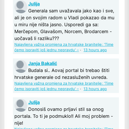
Julija
Generala sam uvažavala jako kao i sve,
ali je on svojim radom u Vladi pokazao da mu
u miru nije ništa jasno. Usporedi ga sa:
Merčepom, Glavašom, Norcem, Brodarcem -
uočavaš li razliku???
Najavljena važna promjena za hrvatske branitelje: 'Time
ćemo ispraviti još jednu nepravdu' –
·
13 hours ago
Janja Bakalić
Budala si.. Aovaj portal bi trebao štiti
hrvatske generale od nezasluženih uvreda.
Najavljena važna promjena za hrvatske branitelje: 'Time
ćemo ispraviti još jednu nepravdu' –
·
13 hours ago
Julija
Donosiš ovamo prljavi stil sa onog
portala. To ti je podmuklo!! Ali moj problem -
nije!