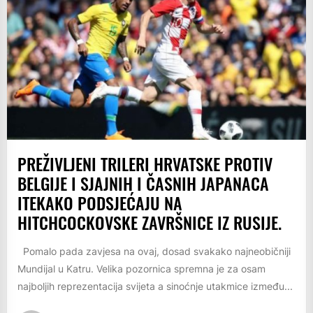
PREŽIVLJENI TRILERI HRVATSKE PROTIV
BELGIJE I SJAJNIH I ČASNIH JAPANACA
ITEKAKO PODSJEĆAJU NA
HITCHCOCKOVSKE ZAVRŠNICE IZ RUSIJE.
Pomalo pada zavjesa na ovaj, dosad svakako najneobičniji
Mundijal u Katru. Velika pozornica spremna je za osam
najboljih reprezentacija svijeta a sinoćnje utakmice između...