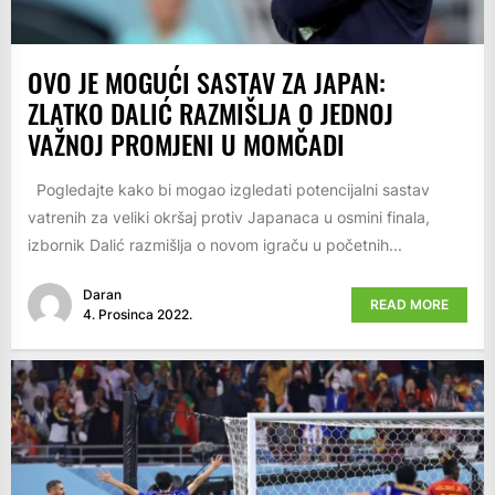
OVO JE MOGUĆI SASTAV ZA JAPAN:
ZLATKO DALIĆ RAZMIŠLJA O JEDNOJ
VAŽNOJ PROMJENI U MOMČADI
Pogledajte kako bi mogao izgledati potencijalni sastav
vatrenih za veliki okršaj protiv Japanaca u osmini finala,
izbornik Dalić razmišlja o novom igraču u početnih...
Daran
READ MORE
4. Prosinca 2022.