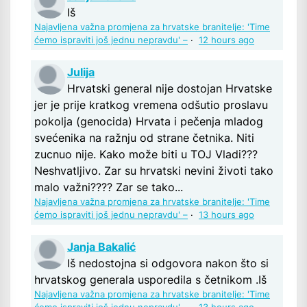
Iš
Najavljena važna promjena za hrvatske branitelje: 'Time
ćemo ispraviti još jednu nepravdu' –
·
12 hours ago
Julija
Hrvatski general nije dostojan Hrvatske
jer je prije kratkog vremena odšutio proslavu
pokolja (genocida) Hrvata i pečenja mladog
svećenika na ražnju od strane četnika. Niti
zucnuo nije. Kako može biti u TOJ Vladi???
Neshvatljivo. Zar su hrvatski nevini životi tako
malo važni???? Zar se tako...
Najavljena važna promjena za hrvatske branitelje: 'Time
ćemo ispraviti još jednu nepravdu' –
·
13 hours ago
Janja Bakalić
Iš nedostojna si odgovora nakon što si
hrvatskog generala usporedila s četnikom .Iš
Najavljena važna promjena za hrvatske branitelje: 'Time