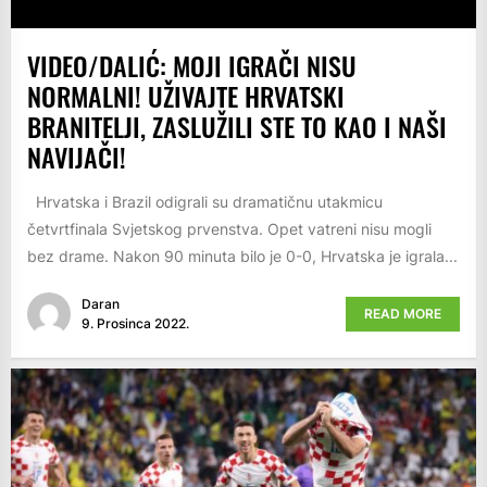
VIDEO/DALIĆ: MOJI IGRAČI NISU
NORMALNI! UŽIVAJTE HRVATSKI
BRANITELJI, ZASLUŽILI STE TO KAO I NAŠI
NAVIJAČI!
Hrvatska i Brazil odigrali su dramatičnu utakmicu
četvrtfinala Svjetskog prvenstva. Opet vatreni nisu mogli
bez drame. Nakon 90 minuta bilo je 0-0, Hrvatska je igrala...
Daran
READ MORE
9. Prosinca 2022.