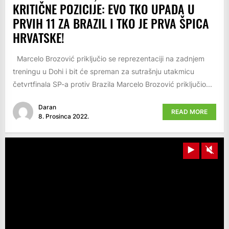
KRITIČNE POZICIJE: EVO TKO UPADA U
PRVIH 11 ZA BRAZIL I TKO JE PRVA ŠPICA
HRVATSKE!
Marcelo Brozović priključio se reprezentaciji na zadnjem
treningu u Dohi i bit će spreman za sutrašnju utakmicu
četvrtfinala SP-a protiv Brazila Marcelo Brozović priključio...
Daran
READ MORE
8. Prosinca 2022.
Play
Unm