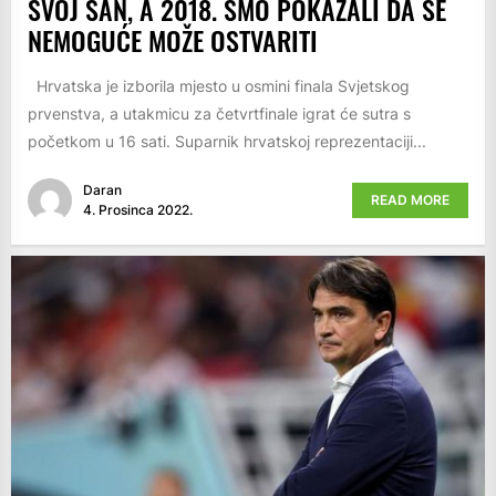
SVOJ SAN, A 2018. SMO POKAZALI DA SE
NEMOGUĆE MOŽE OSTVARITI
Hrvatska je izborila mjesto u osmini finala Svjetskog
prvenstva, a utakmicu za četvrtfinale igrat će sutra s
početkom u 16 sati. Suparnik hrvatskoj reprezentaciji...
Daran
READ MORE
4. Prosinca 2022.