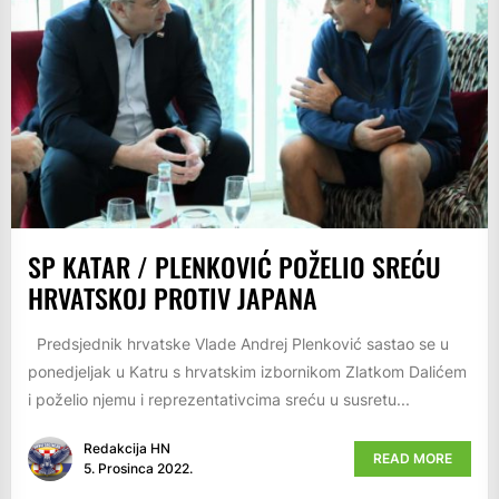
SP KATAR / PLENKOVIĆ POŽELIO SREĆU
HRVATSKOJ PROTIV JAPANA
Predsjednik hrvatske Vlade Andrej Plenković sastao se u
ponedjeljak u Katru s hrvatskim izbornikom Zlatkom Dalićem
i poželio njemu i reprezentativcima sreću u susretu...
Redakcija HN
READ MORE
5. Prosinca 2022.