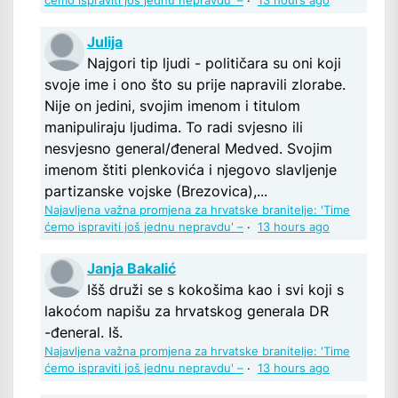
ćemo ispraviti još jednu nepravdu' –
·
13 hours ago
Julija
Najgori tip ljudi - političara su oni koji
svoje ime i ono što su prije napravili zlorabe.
Nije on jedini, svojim imenom i titulom
manipuliraju ljudima. To radi svjesno ili
nesvjesno general/đeneral Medved. Svojim
imenom štiti plenkovića i njegovo slavljenje
partizanske vojske (Brezovica),...
Najavljena važna promjena za hrvatske branitelje: 'Time
ćemo ispraviti još jednu nepravdu' –
·
13 hours ago
Janja Bakalić
Išš druži se s kokošima kao i svi koji s
lakoćom napišu za hrvatskog generala DR
-đeneral. Iš.
Najavljena važna promjena za hrvatske branitelje: 'Time
ćemo ispraviti još jednu nepravdu' –
·
13 hours ago