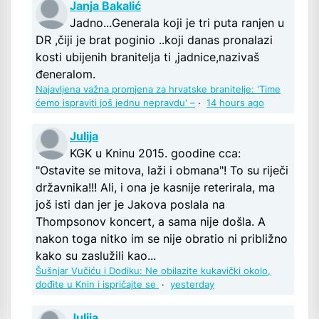
Janja Bakalić
Jadno...Generala koji je tri puta ranjen u
DR ,čiji je brat poginio ..koji danas pronalazi
kosti ubijenih branitelja ti ,jadnice,nazivaš
đeneralom.
Najavljena važna promjena za hrvatske branitelje: 'Time
ćemo ispraviti još jednu nepravdu' –
·
14 hours ago
Julija
KGK u Kninu 2015. goodine cca:
"Ostavite se mitova, laži i obmana"! To su riječi
državnika!!! Ali, i ona je kasnije reterirala, ma
još isti dan jer je Jakova poslala na
Thompsonov koncert, a sama nije došla. A
nakon toga nitko im se nije obratio ni približno
kako su zaslužili kao...
Šušnjar Vučiću i Dodiku: Ne obilazite kukavički okolo,
dođite u Knin i ispričajte se
·
yesterday
Julija