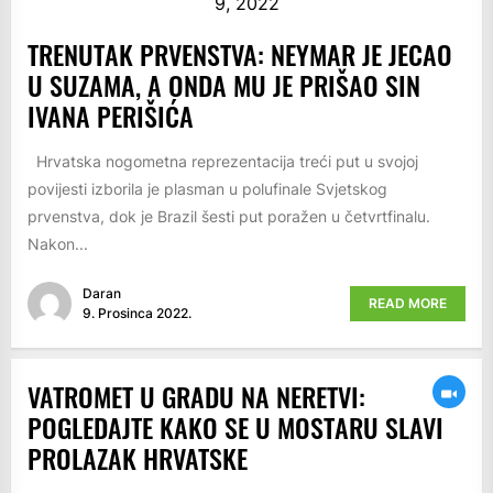
9, 2022
TRENUTAK PRVENSTVA: NEYMAR JE JECAO
U SUZAMA, A ONDA MU JE PRIŠAO SIN
IVANA PERIŠIĆA
Hrvatska nogometna reprezentacija treći put u svojoj
povijesti izborila je plasman u polufinale Svjetskog
prvenstva, dok je Brazil šesti put poražen u četvrtfinalu.
Nakon...
Daran
READ MORE
9. Prosinca 2022.
VATROMET U GRADU NA NERETVI:
POGLEDAJTE KAKO SE U MOSTARU SLAVI
PROLAZAK HRVATSKE