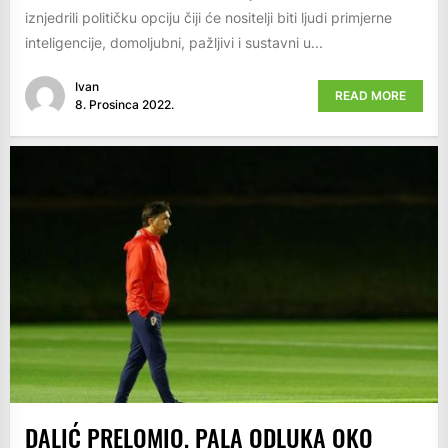
iznjedrili političku opciju čiji će nositelji biti ljudi primjerne
inteligencije, domoljubni, pažljivi i sustavni u...
Ivan
READ MORE
8. Prosinca 2022.
DALIĆ PRELOMIO, PALA ODLUKA OKO