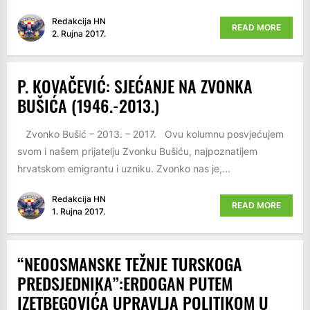
Redakcija HN
READ MORE
2. Rujna 2017.
P. KOVAČEVIĆ: SJEĆANJE NA ZVONKA
BUŠIĆA (1946.-2013.)
Zvonko Bušić – 2013. – 2017. Ovu kolumnu posvjećujem
svom i našem prijatelju Zvonku Bušiću, najpoznatijem
hrvatskom emigrantu i uzniku. Zvonko nas je,...
Redakcija HN
READ MORE
1. Rujna 2017.
“NEOOSMANSKE TEŽNJE TURSKOGA
PREDSJEDNIKA”:ERDOGAN PUTEM
IZETBEGOVIĆA UPRAVLJA POLITIKOM U