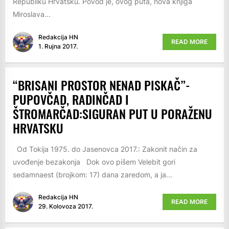
Republiku Hrvatsku. Povod je, ovog puta, nova knjiga
Miroslava...
Redakcija HN
READ MORE
1. Rujna 2017.
“BRISANI PROSTOR NENAD PISKAČ”-
PUPOVČAD, RADINČAD I
ŠTROMARČAD:SIGURAN PUT U PORAŽENU
HRVATSKU
Od Tokija 1975. do Jasenovca 2017.: Zakonit način za
uvođenje bezakonja Dok ovo pišem Velebit gori
sedamnaest (brojkom: 17) dana zaredom, a ja...
Redakcija HN
READ MORE
29. Kolovoza 2017.