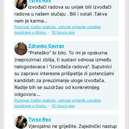
Tyrex Rex
Izvođači radova su uvijek bili izvođači
radova u našem slučaju . Bili i ostali .Takva
nam je karma...
Pupovac tražio reakciju, udruge prijavile ustaške
pozdrave u Kninu
·
10 hours ago
Zdravko Gavran
"Preteško" bi bilo. To mi je opskurna
(neprozirna) zbilja, ti sustavi odnosa između
nalogodavaca i "izvođača radova". Suputnici
su zapravo interesne prišipetlje ili potencijalni
kandidati za preuzimanje uloge izvođača.
Radije bih se suzdržao od konkretnijeg
odgovora....
Pupovac tražio reakciju, udruge prijavile ustaške
pozdrave u Kninu
·
10 hours ago
Tyrex Rex
Vjerojatno ne griješite. Zajednički nastup