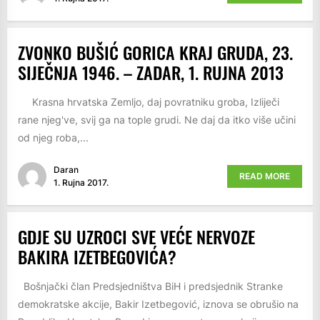
ZVONKO BUŠIĆ GORICA KRAJ GRUDA, 23.
SIJEČNJA 1946. – ZADAR, 1. RUJNA 2013
Krasna hrvatska Zemljo, daj povratniku groba, Izliječi
rane njeg've, svij ga na tople grudi. Ne daj da itko više učini
od njeg roba,...
Daran
READ MORE
1. Rujna 2017.
GDJE SU UZROCI SVE VEĆE NERVOZE
BAKIRA IZETBEGOVIĆA?
Bošnjački član Predsjedništva BiH i predsjednik Stranke
demokratske akcije, Bakir Izetbegović, iznova se obrušio na