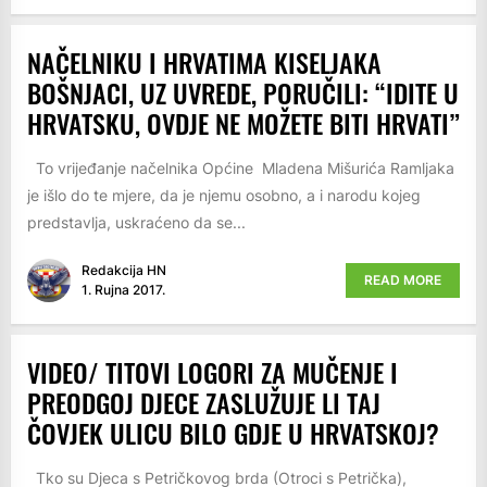
NAČELNIKU I HRVATIMA KISELJAKA
BOŠNJACI, UZ UVREDE, PORUČILI: “IDITE U
HRVATSKU, OVDJE NE MOŽETE BITI HRVATI”
To vrijeđanje načelnika Općine Mladena Mišurića Ramljaka
je išlo do te mjere, da je njemu osobno, a i narodu kojeg
predstavlja, uskraćeno da se...
Redakcija HN
READ MORE
1. Rujna 2017.
VIDEO/ TITOVI LOGORI ZA MUČENJE I
PREODGOJ DJECE ZASLUŽUJE LI TAJ
ČOVJEK ULICU BILO GDJE U HRVATSKOJ?
Tko su Djeca s Petričkovog brda (Otroci s Petrička),