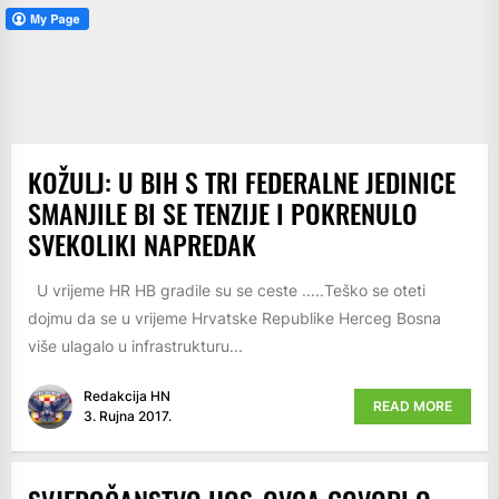
KOŽULJ: U BIH S TRI FEDERALNE JEDINICE
SMANJILE BI SE TENZIJE I POKRENULO
SVEKOLIKI NAPREDAK
U vrijeme HR HB gradile su se ceste .....Teško se oteti
dojmu da se u vrijeme Hrvatske Republike Herceg Bosna
više ulagalo u infrastrukturu...
Redakcija HN
READ MORE
3. Rujna 2017.