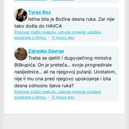
Tyrex Rex
Istina bila je Božina desna ruka. Zar nije
tako došla do HAVCA
Pupovac tražio reakciju, udruge prijavile ustaške
pozdrave u Kninu
·
11 hours ago
Zdravko Gavran
Treba se sjetiti i dugovječnog ministra
Biškupića. On je preteča... svoje progredirale
nasljednice... ali na njegovoj putanji. Uostalom,
nije li mu ona pred njegovo upokojenje i bila
desna odnosno lijeva ruka?
Pupovac tražio reakciju, udruge prijavile ustaške
pozdrave u Kninu
·
11 hours ago