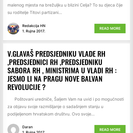
malenog mjesta na brežuljku u blizini Celja? To su djeca čije
su roditelje Titovi partizani...
Redakcija HN
READ MORE
1. Rujna 2017.
V.GLAVAŠ PREDSJEDNIKU VLADE RH
,PREDSJEDNICI RH ,PREDSJEDNIKU
SABORA RH , MINISTRIMA U VLADI RH :
JESMO LI NA PRAGU NOVE BALVAN
REVOLUCIJE ?
Poštovani uredniče, Šaljem Vam na uvid i po mogućnosti
za objavu svoje razmišljanje o sadašnjem stanju u
podijeljenom hrvatskom društvu. Ovo svoje...
Daran
READ MORE
1. Rujna 2017.