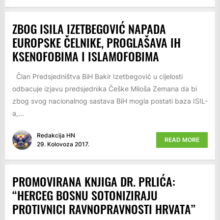
ZBOG ISILA IZETBEGOVIĆ NAPADA
EUROPSKE ČELNIKE, PROGLAŠAVA IH
KSENOFOBIMA I ISLAMOFOBIMA
Član Predsjedništva BiH Bakir Izetbegović u cijelosti
odbacuje izjavu predsjednika Češke Miloša Zemana da bi
zbog svog nacionalnog sastava BiH mogla postati baza ISIL-
a,...
Redakcija HN
READ MORE
29. Kolovoza 2017.
PROMOVIRANA KNJIGA DR. PRLIĆA:
“HERCEG BOSNU SOTONIZIRAJU
PROTIVNICI RAVNOPRAVNOSTI HRVATA”