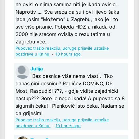
ne ovisi o njima samima niti je ikada ovisio .
Naprotiv .... Sva sreća da su i ovi lijevo šaka
jada ,osim "Možemo" u Zagrebu, iako je i to
sve više pitanje. Pobjeda HDZ-a nikada od
2000 nije srećom ovisila o rezultatima u
Zagrebu već...
Pupovac tražio reakciju, udruge prijavile ustaške
pozdrave u Kninu
·
10 hours ago
Julija
"Bez desnice više nema vlasti." Tko
danas čini desnicu? Radićev DOMiNO, DP,
Most, Raspudići ???, - gdje vidite zajednički
nastup??? Gore je nego ikada! A pupovac sa 8
sigurnih čeka! I Plenković isto čeka. Nadam se
da griješim!
Pupovac tražio reakciju, udruge prijavile ustaške
pozdrave u Kninu
·
10 hours ago