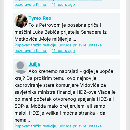
pozdrave u Kninu
·
11 hours ago
Tyrex Rex
To s Petrovom je posebna priča i
meščini Luke Bebića prijatelja Sanadera iz
Metkovića .Moje mišljenje ...
Pupovac tražio reakciju, udruge prijavile ustaške
pozdrave u Kninu
·
11 hours ago
Julija
Ako krenemo nabrajati - gdje je uopće
kraj? Da proširim temu: ovo najnovije
kadroviranje stare komunjare Vidovića za
savjetnika ministra financija HDZ-ove Vlade je
po meni početak otvorenog spajanja HDZ-a i
SDP-a. Možda malo pretjerujem, ali samo
malo!! HDZ je velika i moćna stranka - da
nema...
Pupovac tražio reakciju, udruge prijavile ustaške