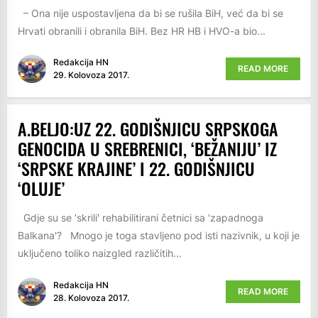
– Ona nije uspostavljena da bi se rušila BiH, već da bi se
Hrvati obranili i obranila BiH. Bez HR HB i HVO-a bio...
Redakcija HN
READ MORE
29. Kolovoza 2017.
A.BELJO:UZ 22. GODIŠNJICU SRPSKOGA
GENOCIDA U SREBRENICI, ‘BEŽANIJU’ IZ
‘SRPSKE KRAJINE’ I 22. GODIŠNJICU
‘OLUJE’
Gdje su se 'skrili' rehabilitirani četnici sa 'zapadnoga
Balkana'? Mnogo je toga stavljeno pod isti nazivnik, u koji je
uključeno toliko naizgled različitih...
Redakcija HN
READ MORE
28. Kolovoza 2017.