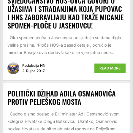
SVJEDOČANSTVO HOS-OVCA GOVORI O
UŽASIMA I STRADANJIMA KOJA PUPOVAC
I HNS ZABORAVLJAJU KAD TRAŽE MICANJE
SPOMEN-PLOČE U JASENOVCU!
Oko spomen ploča u Jasenovcu posljednjih se dana digla
velika prašina. “Ploča HOS-a zasad ostaje”, poručio je
ministar Bošnjaković dodavši kako se vjerojatno neće...
Redakcija HN
READ MORE
2. Rujna 2017.
POLITIČKI DŽIHAD ADILA OSMANOVIĆA
PROTIV PELJEŠKOG MOSTA
Čudno pismo poslao je BH ministar Adil Osmanović svom
kolegi iz Hrvatske Olegu Butkoviću. Ukratko, Osmanović
poziva Hrvatsku da hitno obustavi radove na Pelješkom...