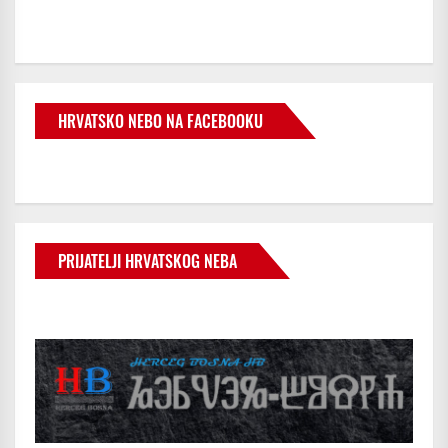
HRVATSKO NEBO NA FACEBOOKU
PRIJATELJI HRVATSKOG NEBA