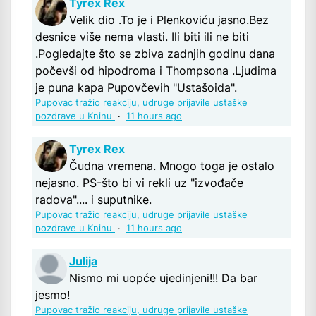
Tyrex Rex
Velik dio .To je i Plenkoviću jasno.Bez
desnice više nema vlasti. Ili biti ili ne biti
.Pogledajte što se zbiva zadnjih godinu dana
počevši od hipodroma i Thompsona .Ljudima
je puna kapa Pupovčevih "Ustašoida".
Pupovac tražio reakciju, udruge prijavile ustaške
pozdrave u Kninu
·
11 hours ago
Tyrex Rex
Čudna vremena. Mnogo toga je ostalo
nejasno. PS-što bi vi rekli uz "izvođače
radova".... i suputnike.
Pupovac tražio reakciju, udruge prijavile ustaške
pozdrave u Kninu
·
11 hours ago
Julija
Nismo mi uopće ujedinjeni!!! Da bar
jesmo!
Pupovac tražio reakciju, udruge prijavile ustaške