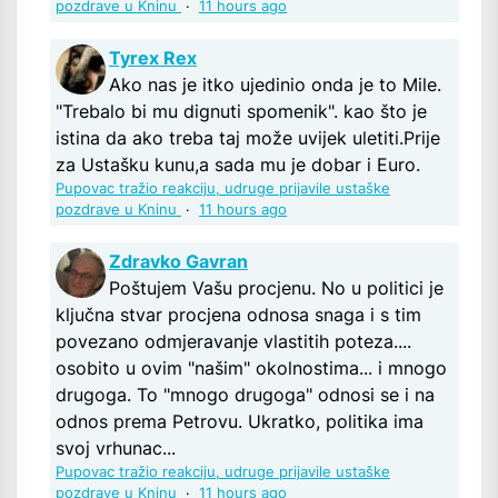
pozdrave u Kninu
·
11 hours ago
Tyrex Rex
Ako nas je itko ujedinio onda je to Mile.
"Trebalo bi mu dignuti spomenik". kao što je
istina da ako treba taj može uvijek uletiti.Prije
za Ustašku kunu,a sada mu je dobar i Euro.
Pupovac tražio reakciju, udruge prijavile ustaške
pozdrave u Kninu
·
11 hours ago
Zdravko Gavran
Poštujem Vašu procjenu. No u politici je
ključna stvar procjena odnosa snaga i s tim
povezano odmjeravanje vlastitih poteza....
osobito u ovim "našim" okolnostima... i mnogo
drugoga. To "mnogo drugoga" odnosi se i na
odnos prema Petrovu. Ukratko, politika ima
svoj vrhunac...
Pupovac tražio reakciju, udruge prijavile ustaške
pozdrave u Kninu
·
11 hours ago