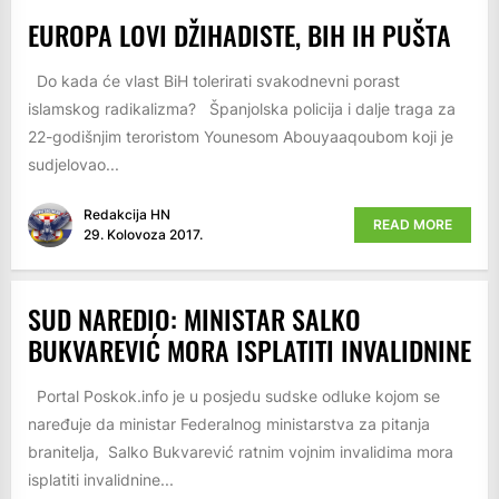
EUROPA LOVI DŽIHADISTE, BIH IH PUŠTA
Do kada će vlast BiH tolerirati svakodnevni porast
islamskog radikalizma? Španjolska policija i dalje traga za
22-godišnjim teroristom Younesom Abouyaaqoubom koji je
sudjelovao...
Redakcija HN
READ MORE
29. Kolovoza 2017.
SUD NAREDIO: MINISTAR SALKO
BUKVAREVIĆ MORA ISPLATITI INVALIDNINE
Portal Poskok.info je u posjedu sudske odluke kojom se
naređuje da ministar Federalnog ministarstva za pitanja
branitelja, Salko Bukvarević ratnim vojnim invalidima mora
isplatiti invalidnine...