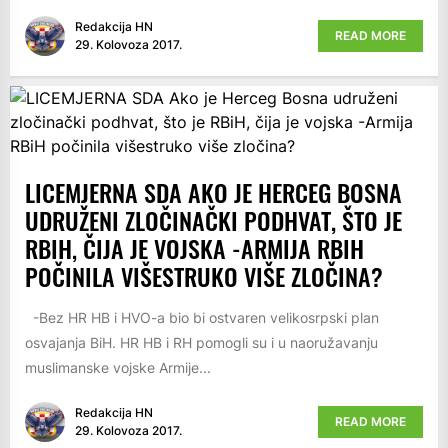
Redakcija HN
READ MORE
29. Kolovoza 2017.
LICEMJERNA SDA AKO JE HERCEG BOSNA
UDRUŽENI ZLOČINAČKI PODHVAT, ŠTO JE
RBIH, ČIJA JE VOJSKA -ARMIJA RBIH
POČINILA VIŠESTRUKO VIŠE ZLOČINA?
-Bez HR HB i HVO-a bio bi ostvaren velikosrpski plan
osvajanja BiH. HR HB i RH pomogli su i u naoružavanju
muslimanske vojske Armije...
Redakcija HN
READ MORE
29. Kolovoza 2017.