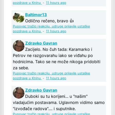
pozdrave u Kninu
·
11 hours ago
Baltimor13
Odlično rečeno, bravo 👍
Pupovac tražio reakciju, udruge prijavile ustaške
pozdrave u Kninu
·
11 hours ago
Zdravko Gavran
Zacijelo. No čuh tada: Karamarko i
Petrov ne razgovarahu iako se viđahu po
hodnicima. Tako se ne može nikoga pridobiti
za sebe.
Pupovac tražio reakciju, udruge prijavile ustaške
pozdrave u Kninu
·
11 hours ago
Zdravko Gavran
Duboki su tu korijeni... u "našim"
vladajućim postavama. Uglavnom vidimo samo
"izvođače radova".... i suputnike.
Pupovac tražio reakciju, udruge prijavile ustaške