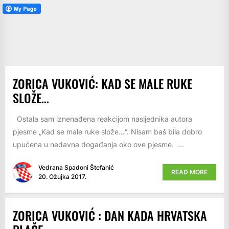
ZORICA VUKOVIĆ: KAD SE MALE RUKE
SLOŽE…
Ostala sam iznenađena reakcijom nasljednika autora
pjesme „Kad se male ruke slože…“. Nisam baš bila dobro
upućena u nedavna događanja oko ove pjesme. ...
Vedrana Spadoni Štefanić
READ MORE
20. Ožujka 2017.
ZORICA VUKOVIĆ : DAN KADA HRVATSKA