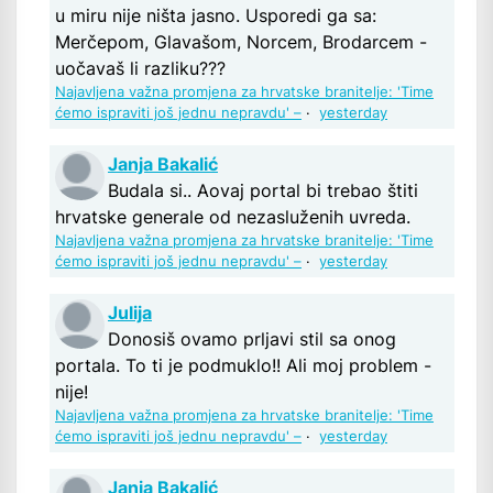
u miru nije ništa jasno. Usporedi ga sa:
Merčepom, Glavašom, Norcem, Brodarcem -
uočavaš li razliku???
Najavljena važna promjena za hrvatske branitelje: 'Time
ćemo ispraviti još jednu nepravdu' –
·
yesterday
Janja Bakalić
Budala si.. Aovaj portal bi trebao štiti
hrvatske generale od nezasluženih uvreda.
Najavljena važna promjena za hrvatske branitelje: 'Time
ćemo ispraviti još jednu nepravdu' –
·
yesterday
Julija
Donosiš ovamo prljavi stil sa onog
portala. To ti je podmuklo!! Ali moj problem -
nije!
Najavljena važna promjena za hrvatske branitelje: 'Time
ćemo ispraviti još jednu nepravdu' –
·
yesterday
Janja Bakalić