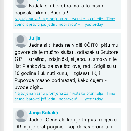
Budala si i bezobrazna..a to nisam
napisala nikom. Budala !
Najavljena važna promjena za hrvatske branitelje: 'Time
ćemo ispraviti još jednu nepravdu' –
·
yesterday
Julija
Jadna si ti kada ne vidiš OČITO: pišu mu
govore da je mučno slušati, odlazak u Grubore
(?!?! - strašno, izdajnički, slijepo...), smokvin je
list Plenkoviću za sve što ovaj radi. Stigli su u
10 godina i ukinuti kunu, i izglasati IK, i
Pupovca masno podmazati, kako čujem -
uvode digit....
Najavljena važna promjena za hrvatske branitelje: 'Time
ćemo ispraviti još jednu nepravdu' –
·
yesterday
Janja Bakalić
Jadno...Generala koji je tri puta ranjen u
DR ,čiji je brat poginio ..koji danas pronalazi