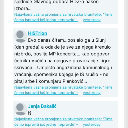
sjednice Glavnog odbora HDZ-a nakon
izbora...
Najavljena važna promjena za hrvatske branitelje: 'Time
ćemo ispraviti još jednu nepravdu' –
·
yesterday
HISTrion
Evo danas čitam...poslalo ga u Slunj
(dan grada) a odakle je sve za njega krenulo
nizbrdo, poslije MP koncerta,.. kao odgovori
četniku Vučiću na njegove provokacije i igre
skrivača... Umjesto angažmana komunalnog i
vraćanju spomenika kojega je IS srušio - ne
pitaj srbe i komunjaru Plenković...
Najavljena važna promjena za hrvatske branitelje: 'Time
ćemo ispraviti još jednu nepravdu' –
·
yesterday
Janja Bakalić
Iš
Najavljena važna promjena za hrvatske branitelje: 'Time
ćemo ispraviti još jednu nepravdu' –
·
yesterday