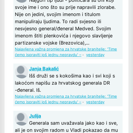
svoje ime i ono što su prije napravili zlorabe.
Nije on jedini, svojim imenom i titulom
manipuliraju ljudima. To radi svjesno ili
nesvjesno general/đeneral Medved. Svojim
imenom štiti plenkovića i njegovo slavljenje
partizanske vojske (Brezovica),...
Najavljena važna promjena za hrvatske branitelje: 'Time
ćemo ispraviti još jednu nepravdu' –
·
yesterday
Janja Bakalić
Išš druži se s kokošima kao i svi koji s
lakoćom napišu za hrvatskog generala DR
-đeneral. Iš.
Najavljena važna promjena za hrvatske branitelje: 'Time
ćemo ispraviti još jednu nepravdu' –
·
yesterday
Julija
Generala sam uvažavala jako kao i sve,
ali je on svojim radom u Vladi pokazao da mu