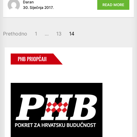
Daran
READ MORE
30. Siječnja 2017.
BROJEVI
Prethodno
1
…
13
14
STRANICA
OBJAVA
PHB PRIOPĆAJI