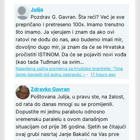
Julija
Pozdrav G. Gavran. Šta reći? Već je sve
prepričano i pretreseno 100x. Imamo trenutno
što imamo. Ja vjerujem i znam da ako ovi
ratovi ne dođu do nas, ako budemo imali mir,
dovoljno dugo mir, ja znam da će se Hrvatska
pročistiti ISTINOM. Da će se pojaviti novi vođa
(kao tada Tuđman) sa svim...
Najavljena važna promjena za hrvatske branitelje: 'Time
ćemo ispraviti još jednu nepravdu' –
·
17 hours ago
Zdravko Gavran
Poštovana Julija, u pravu ste, na žalost,
od rata do danas mnogi su se promijenili.
Dopustite mi jednu parabolu odnosno
vremensku paralelu s ovom današnjom
situacijam od prije 36 godina. Sjetih se čitajući
ovaj grubi nasrtaj Janje Bakalić na Vas prve