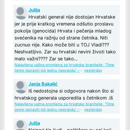
Julija
Hrvatski general nije dostojan Hrvatske
jer je prije kratkog vremena odšutio proslavu
pokolja (genocida) Hrvata i pečenja mladog
svećenika na ražnju od strane četnika. Niti
zucnuo nije. Kako može biti u TOJ Vladi???
Neshvatljivo. Zar su hrvatski nevini životi tako
malo važni???? Zar se tako...
Najavljena važna promjena za hrvatske branitelje: 'Time
ćemo ispraviti još jednu nepravdu' –
·
yesterday
Janja Bakalić
Iš nedostojna si odgovora nakon što si
hrvatskog generala usporedila s četnikom .Iš
Najavljena važna promjena za hrvatske branitelje: 'Time
ćemo ispraviti još jednu nepravdu' –
·
yesterday
Julija
Najgori tip ljudi - političara su oni koji