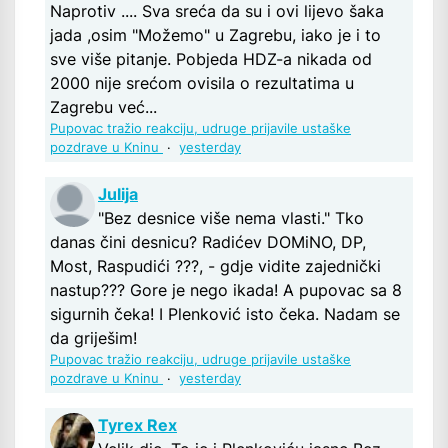
Naprotiv .... Sva sreća da su i ovi lijevo šaka
jada ,osim "Možemo" u Zagrebu, iako je i to
sve više pitanje. Pobjeda HDZ-a nikada od
2000 nije srećom ovisila o rezultatima u
Zagrebu već...
Pupovac tražio reakciju, udruge prijavile ustaške
pozdrave u Kninu
·
yesterday
Julija
"Bez desnice više nema vlasti." Tko
danas čini desnicu? Radićev DOMiNO, DP,
Most, Raspudići ???, - gdje vidite zajednički
nastup??? Gore je nego ikada! A pupovac sa 8
sigurnih čeka! I Plenković isto čeka. Nadam se
da griješim!
Pupovac tražio reakciju, udruge prijavile ustaške
pozdrave u Kninu
·
yesterday
Tyrex Rex