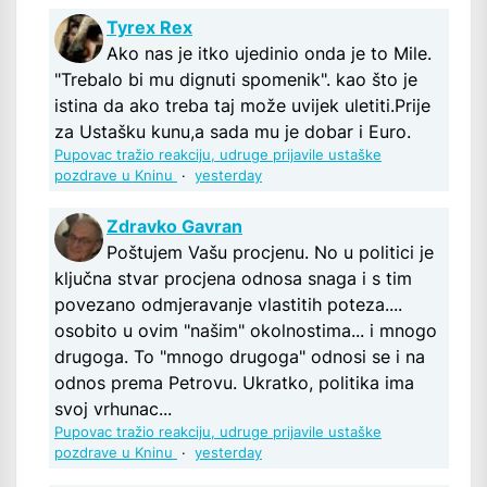
Tyrex Rex
Ako nas je itko ujedinio onda je to Mile.
"Trebalo bi mu dignuti spomenik". kao što je
istina da ako treba taj može uvijek uletiti.Prije
za Ustašku kunu,a sada mu je dobar i Euro.
Pupovac tražio reakciju, udruge prijavile ustaške
pozdrave u Kninu
·
yesterday
Zdravko Gavran
Poštujem Vašu procjenu. No u politici je
ključna stvar procjena odnosa snaga i s tim
povezano odmjeravanje vlastitih poteza....
osobito u ovim "našim" okolnostima... i mnogo
drugoga. To "mnogo drugoga" odnosi se i na
odnos prema Petrovu. Ukratko, politika ima
svoj vrhunac...
Pupovac tražio reakciju, udruge prijavile ustaške
pozdrave u Kninu
·
yesterday