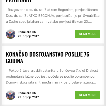
Razgovor s doc. dr. sc. Zlatkom Begonjom, povjesničarom
Doc. dr. sc. ZLATKO BEGONJA, povjesničar je pri Sveučilištu
u Zadru specijaliziran za hrvatsku povijest tijekom 20....
Redakcija HN
READ MORE
29. Srpnja 2017.
KONAČNO DOSTOJANSTVO POSLIJE 76
GODINA
Pokop žrtava srpskih ustanika u Boričevcu (1.dio) Drskost
podmetanja lažne povijesti počela se poslije obrambenog
Domovinskog rata širiti među inim i kroz proslave lažnog...
Redakcija HN
READ MORE
29. Srpnja 2017.