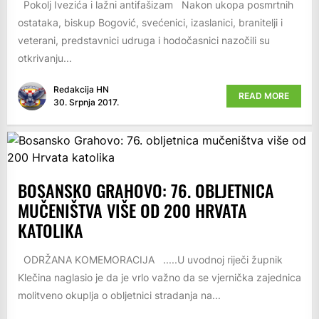
Pokolj Ivezića i lažni antifašizam Nakon ukopa posmrtnih
ostataka, biskup Bogović, svećenici, izaslanici, branitelji i
veterani, predstavnici udruga i hodočasnici nazočili su
otkrivanju...
Redakcija HN
READ MORE
30. Srpnja 2017.
BOSANSKO GRAHOVO: 76. OBLJETNICA
MUČENIŠTVA VIŠE OD 200 HRVATA
KATOLIKA
ODRŽANA KOMEMORACIJA .....U uvodnoj riječi župnik
Klečina naglasio je da je vrlo važno da se vjernička zajednica
molitveno okuplja o obljetnici stradanja na...