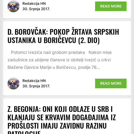
Redakcija HN
READ MORE
30. Srpnja 2017.
D. BOROVČAK: POKOP ŽRTAVA SRPSKIH
USTANIKA U BORIČEVCU (2. DIO)
Potomci Ivezića nad grobom predaka Nakon mise
zadušnice za ubijene članove iz obitelji Ivezić u crkvi
Blažene Djevice Marije u Boričevcu, poslije 76...
Redakcija HN
READ MORE
30. Srpnja 2017.
Z. BEGONJA: ONI KOJI ODLAZE U SRB I
KLANJAJU SE KRVAVIM DOGAĐAJIMA IZ
PROŠLOSTI IMAJU ZAVIDNU RAZINU
PATOLOGIJE