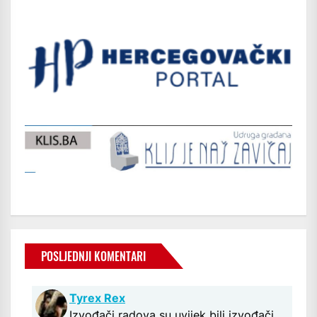
POSLJEDNJI KOMENTARI
Tyrex Rex
Izvođači radova su uvijek bili izvođači