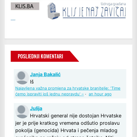
POSLJEDNJI KOMENTARI
Janja Bakalić
Iš
Najavljena važna promjena za hrvatske branitelje: 'Time
ćemo ispraviti još jednu nepravdu' –
·
an hour ago
Julija
Hrvatski general nije dostojan Hrvatske
jer je prije kratkog vremena odšutio proslavu
pokolja (genocida) Hrvata i pečenja mladog