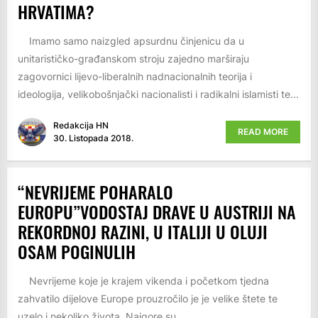
HRVATIMA?
Imamo samo naizgled apsurdnu činjenicu da u
unitarističko-građanskom stroju zajedno marširaju
zagovornici lijevo-liberalnih nadnacionalnih teorija i
ideologija, velikobošnjački nacionalisti i radikalni islamisti te...
Redakcija HN
READ MORE
30. Listopada 2018.
“NEVRIJEME POHARALO
EUROPU”VODOSTAJ DRAVE U AUSTRIJI NA
REKORDNOJ RAZINI, U ITALIJI U OLUJI
OSAM POGINULIH
Nevrijeme koje je krajem vikenda i početkom tjedna
zahvatilo dijelove Europe prouzročilo je je velike štete te
uzelo i nekoliko života. Najgore su...