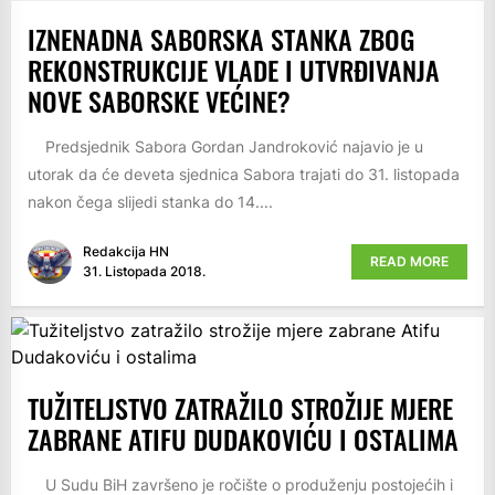
IZNENADNA SABORSKA STANKA ZBOG
REKONSTRUKCIJE VLADE I UTVRĐIVANJA
NOVE SABORSKE VEĆINE?
Predsjednik Sabora Gordan Jandroković najavio je u
utorak da će deveta sjednica Sabora trajati do 31. listopada
nakon čega slijedi stanka do 14....
Redakcija HN
READ MORE
31. Listopada 2018.
TUŽITELJSTVO ZATRAŽILO STROŽIJE MJERE
ZABRANE ATIFU DUDAKOVIĆU I OSTALIMA
U Sudu BiH završeno je ročište o produženju postojećih i