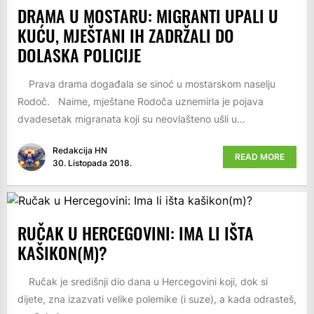
DRAMA U MOSTARU: MIGRANTI UPALI U
KUĆU, MJEŠTANI IH ZADRŽALI DO
DOLASKA POLICIJE
Prava drama događala se sinoć u mostarskom naselju
Rodoč. Naime, mještane Rodoča uznemirla je pojava
dvadesetak migranata koji su neovlašteno ušli u...
Redakcija HN
READ MORE
30. Listopada 2018.
RUČAK U HERCEGOVINI: IMA LI IŠTA
KAŠIKON(M)?
Ručak je središnji dio dana u Hercegovini koji, dok si
dijete, zna izazvati velike polemike (i suze), a kada odrasteš,