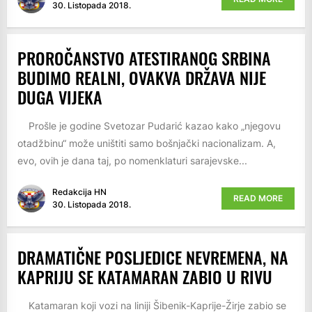
30. Listopada 2018.
PROROČANSTVO ATESTIRANOG SRBINA
BUDIMO REALNI, OVAKVA DRŽAVA NIJE
DUGA VIJEKA
Prošle je godine Svetozar Pudarić kazao kako „njegovu
otadžbinu“ može uništiti samo bošnjački nacionalizam. A,
evo, ovih je dana taj, po nomenklaturi sarajevske...
Redakcija HN
READ MORE
30. Listopada 2018.
DRAMATIČNE POSLJEDICE NEVREMENA, NA
KAPRIJU SE KATAMARAN ZABIO U RIVU
Katamaran koji vozi na liniji Šibenik-Kaprije-Žirje zabio se