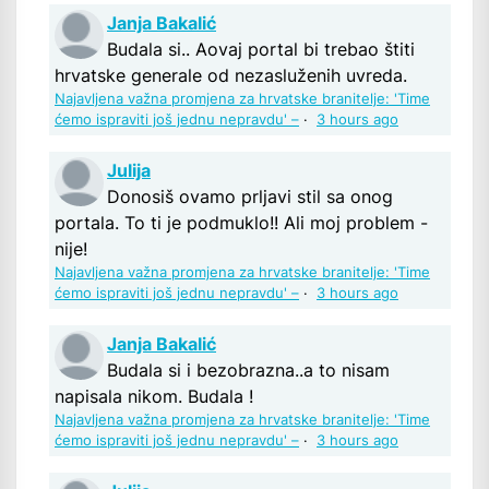
Janja Bakalić
Budala si.. Aovaj portal bi trebao štiti
hrvatske generale od nezasluženih uvreda.
Najavljena važna promjena za hrvatske branitelje: 'Time
ćemo ispraviti još jednu nepravdu' –
·
3 hours ago
Julija
Donosiš ovamo prljavi stil sa onog
portala. To ti je podmuklo!! Ali moj problem -
nije!
Najavljena važna promjena za hrvatske branitelje: 'Time
ćemo ispraviti još jednu nepravdu' –
·
3 hours ago
Janja Bakalić
Budala si i bezobrazna..a to nisam
napisala nikom. Budala !
Najavljena važna promjena za hrvatske branitelje: 'Time
ćemo ispraviti još jednu nepravdu' –
·
3 hours ago