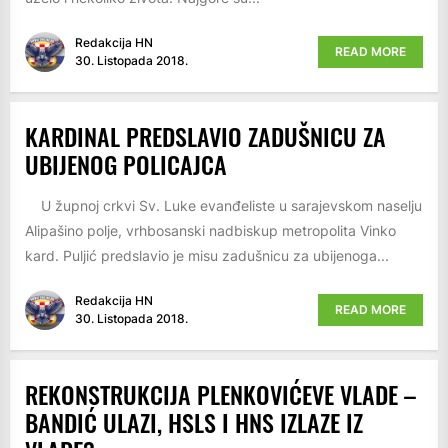
Redakcija HN
READ MORE
30. Listopada 2018.
KARDINAL PREDSLAVIO ZADUŠNICU ZA
UBIJENOG POLICAJCA
U župnoj crkvi Sv. Luke evanđeliste u sarajevskom naselju
Alipašino polje, vrhbosanski nadbiskup metropolita Vinko
kard. Puljić predslavio je misu zadušnicu za ubijenoga...
Redakcija HN
READ MORE
30. Listopada 2018.
REKONSTRUKCIJA PLENKOVIĆEVE VLADE –
BANDIĆ ULAZI, HSLS I HNS IZLAZE IZ