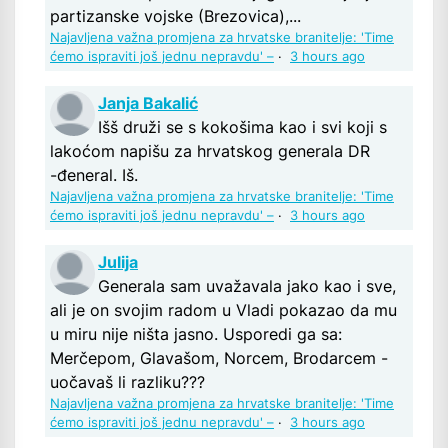
partizanske vojske (Brezovica),...
Najavljena važna promjena za hrvatske branitelje: 'Time
ćemo ispraviti još jednu nepravdu' –
·
3 hours ago
Janja Bakalić
Išš druži se s kokošima kao i svi koji s
lakoćom napišu za hrvatskog generala DR
-đeneral. Iš.
Najavljena važna promjena za hrvatske branitelje: 'Time
ćemo ispraviti još jednu nepravdu' –
·
3 hours ago
Julija
Generala sam uvažavala jako kao i sve,
ali je on svojim radom u Vladi pokazao da mu
u miru nije ništa jasno. Usporedi ga sa:
Merčepom, Glavašom, Norcem, Brodarcem -
uočavaš li razliku???
Najavljena važna promjena za hrvatske branitelje: 'Time
ćemo ispraviti još jednu nepravdu' –
·
3 hours ago