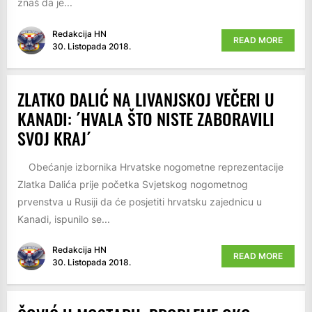
znaš da je...
Redakcija HN
READ MORE
30. Listopada 2018.
ZLATKO DALIĆ NA LIVANJSKOJ VEČERI U
KANADI: ´HVALA ŠTO NISTE ZABORAVILI
SVOJ KRAJ´
Obećanje izbornika Hrvatske nogometne reprezentacije
Zlatka Dalića prije početka Svjetskog nogometnog
prvenstva u Rusiji da će posjetiti hrvatsku zajednicu u
Kanadi, ispunilo se...
Redakcija HN
READ MORE
30. Listopada 2018.