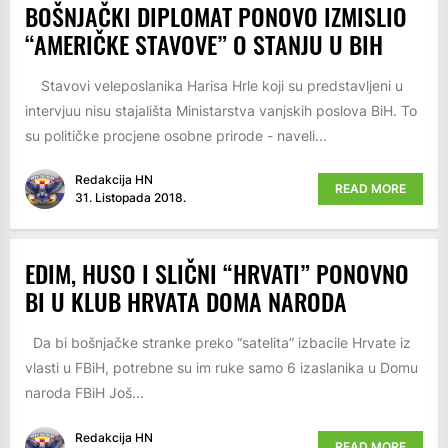
BOŠNJAČKI DIPLOMAT PONOVO IZMISLIO
“AMERIČKE STAVOVE” O STANJU U BIH
Stavovi veleposlanika Harisa Hrle koji su predstavljeni u
intervjuu nisu stajališta Ministarstva vanjskih poslova BiH. To
su političke procjene osobne prirode - naveli...
Redakcija HN
READ MORE
31. Listopada 2018.
EDIM, HUSO I SLIČNI “HRVATI” PONOVNO
BI U KLUB HRVATA DOMA NARODA
Da bi bošnjačke stranke preko “satelita” izbacile Hrvate iz
vlasti u FBiH, potrebne su im ruke samo 6 izaslanika u Domu
naroda FBiH Još...
Redakcija HN
READ MORE