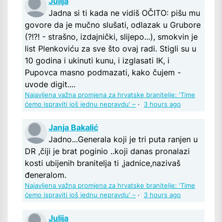
Julija
Jadna si ti kada ne vidiš OČITO: pišu mu
govore da je mučno slušati, odlazak u Grubore
(?!?! - strašno, izdajnički, slijepo...), smokvin je
list Plenkoviću za sve što ovaj radi. Stigli su u
10 godina i ukinuti kunu, i izglasati IK, i
Pupovca masno podmazati, kako čujem -
uvode digit....
Najavljena važna promjena za hrvatske branitelje: 'Time
ćemo ispraviti još jednu nepravdu' –
·
3 hours ago
Janja Bakalić
Jadno...Generala koji je tri puta ranjen u
DR ,čiji je brat poginio ..koji danas pronalazi
kosti ubijenih branitelja ti ,jadnice,nazivaš
đeneralom.
Najavljena važna promjena za hrvatske branitelje: 'Time
ćemo ispraviti još jednu nepravdu' –
·
3 hours ago
Julija