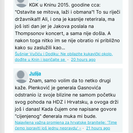
KGK u Kninu 2015. goodine cca:
"Ostavite se mitova, laži i obmana"! To su riječi
državnika!!! Ali, i ona je kasnije reterirala, ma
još isti dan jer je Jakova poslala na
Thompsonov koncert, a sama nije došla. A
nakon toga nitko im se nije obratio ni približno
kako su zaslužili kao...
Šušnjar Vučiću i Dodiku: Ne obilazite kukavički okolo,
dođite u Knin i ispričajte se
·
20 hours ago
Julija
Znam, samo volim da to netko drugi
kaže. Plenković je generala Gasnovića
odstranio iz svoje blizine ne samom početku
svog pohoda na HDZ i Hrvatsku, a ovoga drži
još i danas! Kada čujem one napisane govore
"cijenjenog" đenerala muka mi bude.
Najavljena važna promjena za hrvatske branitelje: 'Time
ćemo ispraviti još jednu nepravdu' –
·
21 hours ago