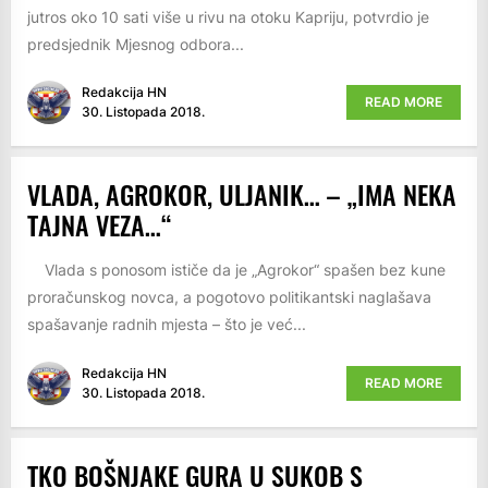
jutros oko 10 sati više u rivu na otoku Kapriju, potvrdio je
predsjednik Mjesnog odbora...
Redakcija HN
READ MORE
30. Listopada 2018.
VLADA, AGROKOR, ULJANIK… – „IMA NEKA
TAJNA VEZA…“
Vlada s ponosom ističe da je „Agrokor“ spašen bez kune
proračunskog novca, a pogotovo politikantski naglašava
spašavanje radnih mjesta – što je već...
Redakcija HN
READ MORE
30. Listopada 2018.
TKO BOŠNJAKE GURA U SUKOB S