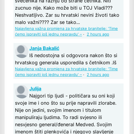
svećenika na ražnju od strane četnika. Niti
zucnuo nije. Kako može biti u TOJ Vladi???
Neshvatljivo. Zar su hrvatski nevini životi tako
malo važni???? Zar se tako...
Najavljena važna promjena za hrvatske branitelje: 'Time
ćemo ispraviti još jednu nepravdu' –
·
2 hours ago
Janja Bakalić
Iš nedostojna si odgovora nakon što si
hrvatskog generala usporedila s četnikom .Iš
Najavljena važna promjena za hrvatske branitelje: 'Time
ćemo ispraviti još jednu nepravdu' –
·
2 hours ago
Julija
Najgori tip ljudi - političara su oni koji
svoje ime i ono što su prije napravili zlorabe.
Nije on jedini, svojim imenom i titulom
manipuliraju ljudima. To radi svjesno ili
nesvjesno general/đeneral Medved. Svojim
imenom štiti plenkovića i njegovo slavljenje