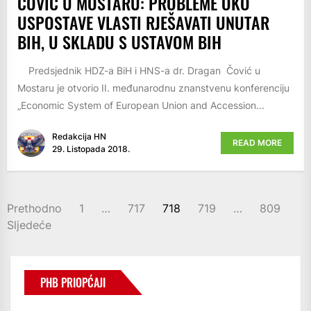
ČOVIĆ U MOSTARU: PROBLEME OKO
USPOSTAVE VLASTI RJEŠAVATI UNUTAR
BIH, U SKLADU S USTAVOM BIH
Predsjednik HDZ-a BiH i HNS-a dr. Dragan Čović u
Mostaru je otvorio II. međunarodnu znanstvenu konferenciju
„Economic System of European Union and Accession...
Redakcija HN
READ MORE
29. Listopada 2018.
BROJEVI
Prethodno
1
…
717
718
719
…
809
STRANICA
Sljedeće
OBJAVA
PHB PRIOPĆAJI