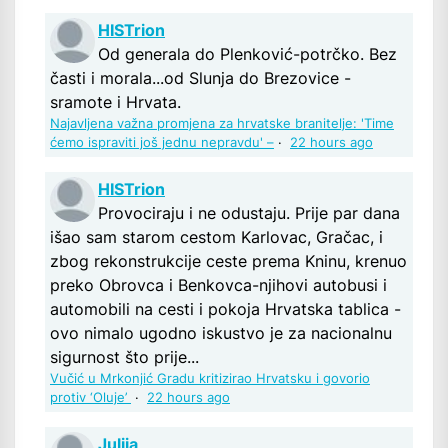
HISTrion
Od generala do Plenković-potrčko. Bez
časti i morala...od Slunja do Brezovice -
sramote i Hrvata.
Najavljena važna promjena za hrvatske branitelje: 'Time
ćemo ispraviti još jednu nepravdu' –
·
22 hours ago
HISTrion
Provociraju i ne odustaju. Prije par dana
išao sam starom cestom Karlovac, Gračac, i
zbog rekonstrukcije ceste prema Kninu, krenuo
preko Obrovca i Benkovca-njihovi autobusi i
automobili na cesti i pokoja Hrvatska tablica -
ovo nimalo ugodno iskustvo je za nacionalnu
sigurnost što prije...
Vučić u Mrkonjić Gradu kritizirao Hrvatsku i govorio
protiv ‘Oluje’
·
22 hours ago
Julija