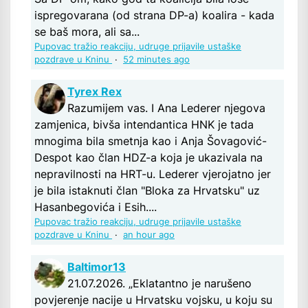
ispregovarana (od strana DP-a) koalira - kada
se baš mora, ali sa...
Pupovac tražio reakciju, udruge prijavile ustaške
pozdrave u Kninu
·
52 minutes ago
Tyrex Rex
Razumijem vas. I Ana Lederer njegova
zamjenica, bivša intendantica HNK je tada
mnogima bila smetnja kao i Anja Šovagović-
Despot kao član HDZ-a koja je ukazivala na
nepravilnosti na HRT-u. Lederer vjerojatno jer
je bila istaknuti član "Bloka za Hrvatsku" uz
Hasanbegovića i Esih....
Pupovac tražio reakciju, udruge prijavile ustaške
pozdrave u Kninu
·
an hour ago
Baltimor13
21.07.2026. „Eklatantno je narušeno
povjerenje nacije u Hrvatsku vojsku, u koju su