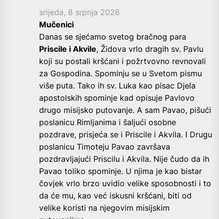
srijeda, 8 srpnja 2026
Mučenici
Danas se sjećamo svetog bračnog para
Priscile i Akvile
, Židova vrlo dragih sv. Pavlu
koji su postali kršćani i požrtvovno revnovali
za Gospodina. Spominju se u Svetom pismu
više puta. Tako ih sv. Luka kao pisac Djela
apostolskih spominje kad opisuje Pavlovo
drugo misijsko putovanje. A sam Pavao, pišući
poslanicu Rimljanima i šaljući osobne
pozdrave, prisjeća se i Priscile i Akvila. I Drugu
poslanicu Timoteju Pavao završava
pozdravljajući Priscilu i Akvila. Nije čudo da ih
Pavao toliko spominje. U njima je kao bistar
čovjek vrlo brzo uvidio velike sposobnosti i to
da će mu, kao već iskusni kršćani, biti od
velike koristi na njegovim misijskim