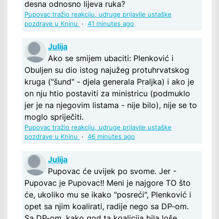
desna odnosno lijeva ruka?
Pupovac tražio reakciju, udruge prijavile ustaške
pozdrave u Kninu
·
41 minutes ago
Julija
Ako se smijem ubaciti: Plenković i
Obuljen su dio istog najužeg protuhrvatskog
kruga ("šund" - djela generala Praljka) i ako je
on nju htio postaviti za ministricu (podmuklo
jer je na njegovim listama - nije bilo), nije se to
moglo spriječiti.
Pupovac tražio reakciju, udruge prijavile ustaške
pozdrave u Kninu
·
46 minutes ago
Julija
Pupovac će uvijek po svome. Jer -
Pupovac je Pupovac!! Meni je najgore TO što
će, ukoliko mu se ikako "posreći", Plenković i
opet sa njim koalirati, radije nego sa DP-om.
Sa DP-om, kako god ta koalicija bila loše