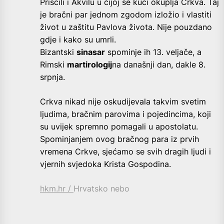
Priscili i Akvilu u čijoj se kući okuplja Crkva. Taj
je bračni par jednom zgodom izložio i vlastiti
život u zaštitu Pavlova života. Nije pouzdano
gdje i kako su umrli.
Bizantski
sinasar
spominje ih 13. veljače, a
Rimski
martirologij
na današnji dan, dakle 8.
srpnja.
Crkva nikad nije oskudijevala takvim svetim
ljudima, bračnim parovima i pojedincima, koji
su uvijek spremno pomagali u apostolatu.
Spominjanjem ovog bračnog para iz prvih
vremena Crkve, sjećamo se svih dragih ljudi i
vjernih svjedoka Krista Gospodina.
hkm.hr /
Hrvatsko nebo