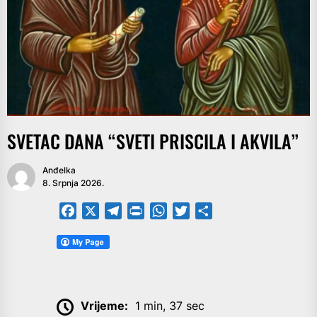
SVETAC DANA “SVETI PRISCILA I AKVILA”
Anđelka
8. Srpnja 2026.
Facebook
X
Telegram
PrintFriendly
WhatsApp
Twitter
Share
Vrijeme:
1 min, 37 sec