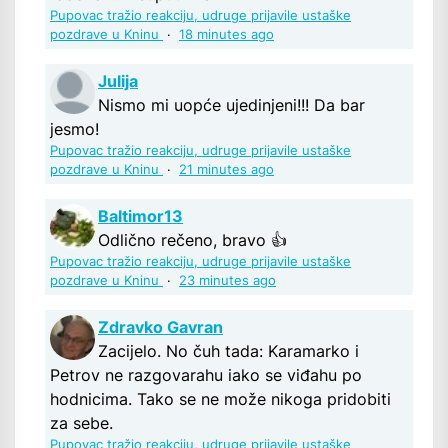
Pupovac tražio reakciju, udruge prijavile ustaške
pozdrave u Kninu
·
18 minutes ago
Julija
Nismo mi uopće ujedinjeni!!! Da bar
jesmo!
Pupovac tražio reakciju, udruge prijavile ustaške
pozdrave u Kninu
·
21 minutes ago
Baltimor13
Odlično rečeno, bravo 👍
Pupovac tražio reakciju, udruge prijavile ustaške
pozdrave u Kninu
·
23 minutes ago
Zdravko Gavran
Zacijelo. No čuh tada: Karamarko i
Petrov ne razgovarahu iako se viđahu po
hodnicima. Tako se ne može nikoga pridobiti
za sebe.
Pupovac tražio reakciju, udruge prijavile ustaške