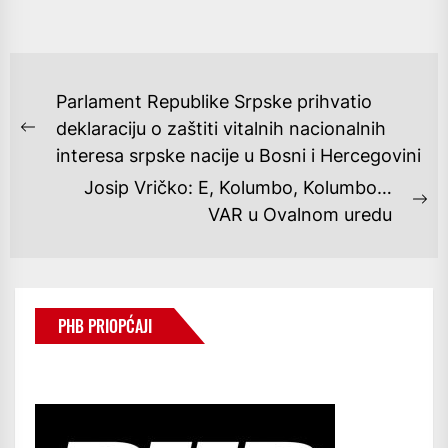
NAVIGACIJA
Parlament Republike Srpske prihvatio
OBJAVA
deklaraciju o zaštiti vitalnih nacionalnih
Previous
interesa srpske nacije u Bosni i Hercegovini
post:
Josip Vričko: E, Kolumbo, Kolumbo…
Ne
VAR u Ovalnom uredu
po
PHB PRIOPĆAJI