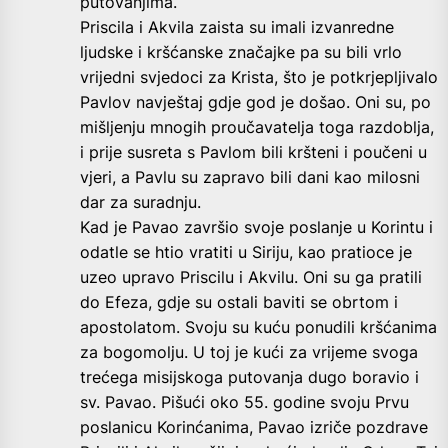
putovanjima.
Priscila i Akvila zaista su imali izvanredne
ljudske i kršćanske značajke pa su bili vrlo
vrijedni svjedoci za Krista, što je potkrjepljivalo
Pavlov navještaj gdje god je došao. Oni su, po
mišljenju mnogih proučavatelja toga razdoblja,
i prije susreta s Pavlom bili kršteni i poučeni u
vjeri, a Pavlu su zapravo bili dani kao milosni
dar za suradnju.
Kad je Pavao završio svoje poslanje u Korintu i
odatle se htio vratiti u Siriju, kao pratioce je
uzeo upravo Priscilu i Akvilu. Oni su ga pratili
do Efeza, gdje su ostali baviti se obrtom i
apostolatom. Svoju su kuću ponudili kršćanima
za bogomolju. U toj je kući za vrijeme svoga
trećega misijskoga putovanja dugo boravio i
sv. Pavao. Pišući oko 55. godine svoju Prvu
poslanicu Korinćanima, Pavao izriče pozdrave