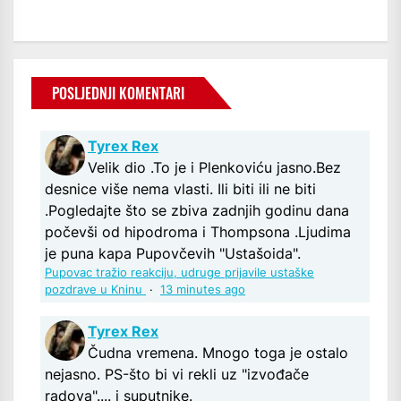
POSLJEDNJI KOMENTARI
Tyrex Rex
Velik dio .To je i Plenkoviću jasno.Bez
desnice više nema vlasti. Ili biti ili ne biti
.Pogledajte što se zbiva zadnjih godinu dana
počevši od hipodroma i Thompsona .Ljudima
je puna kapa Pupovčevih "Ustašoida".
Pupovac tražio reakciju, udruge prijavile ustaške
pozdrave u Kninu
·
13 minutes ago
Tyrex Rex
Čudna vremena. Mnogo toga je ostalo
nejasno. PS-što bi vi rekli uz "izvođače
radova".... i suputnike.