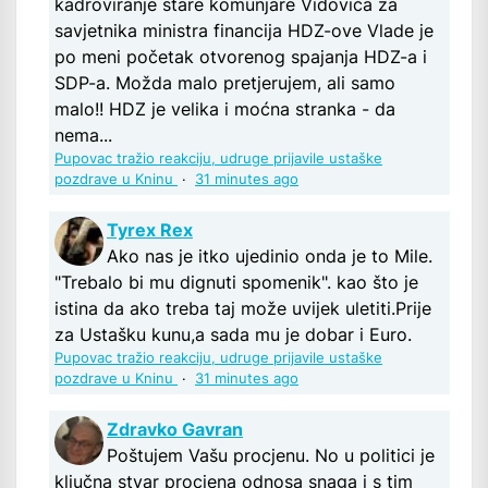
kadroviranje stare komunjare Vidovića za
savjetnika ministra financija HDZ-ove Vlade je
po meni početak otvorenog spajanja HDZ-a i
SDP-a. Možda malo pretjerujem, ali samo
malo!! HDZ je velika i moćna stranka - da
nema...
Pupovac tražio reakciju, udruge prijavile ustaške
pozdrave u Kninu
·
31 minutes ago
Tyrex Rex
Ako nas je itko ujedinio onda je to Mile.
"Trebalo bi mu dignuti spomenik". kao što je
istina da ako treba taj može uvijek uletiti.Prije
za Ustašku kunu,a sada mu je dobar i Euro.
Pupovac tražio reakciju, udruge prijavile ustaške
pozdrave u Kninu
·
31 minutes ago
Zdravko Gavran
Poštujem Vašu procjenu. No u politici je
ključna stvar procjena odnosa snaga i s tim