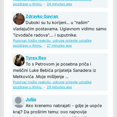
pozdrave u Kninu
·
24 minutes ago
Zdravko Gavran
Duboki su tu korijeni... u "našim"
vladajućim postavama. Uglavnom vidimo samo
"izvođače radova".... i suputnike.
Pupovac tražio reakciju, udruge prijavile ustaške
pozdrave u Kninu
·
27 minutes ago
Tyrex Rex
To s Petrovom je posebna priča i
meščini Luke Bebića prijatelja Sanadera iz
Metkovića .Moje mišljenje ...
Pupovac tražio reakciju, udruge prijavile ustaške
pozdrave u Kninu
·
29 minutes ago
Julija
Ako krenemo nabrajati - gdje je uopće
kraj? Da proširim temu: ovo najnovije