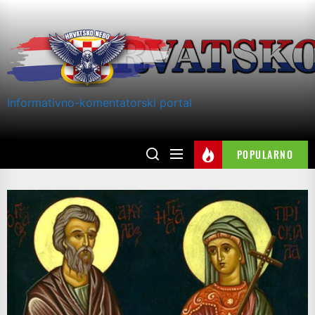
Skip
to
the
content
Informativno-komentatorski portal
POPULARNO