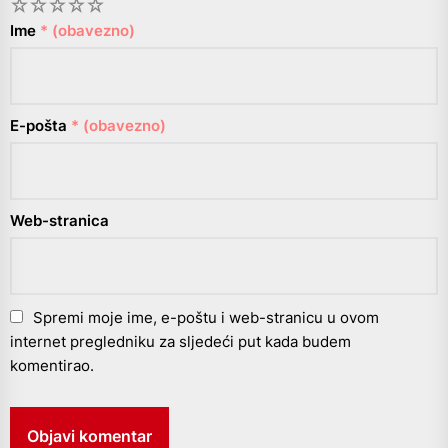
1
2
3
4
5
Ime
* (obavezno)
E-pošta
* (obavezno)
Web-stranica
Spremi moje ime, e-poštu i web-stranicu u ovom
internet pregledniku za sljedeći put kada budem
komentirao.