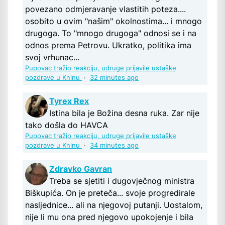
povezano odmjeravanje vlastitih poteza....
osobito u ovim "našim" okolnostima... i mnogo
drugoga. To "mnogo drugoga" odnosi se i na
odnos prema Petrovu. Ukratko, politika ima
svoj vrhunac...
Pupovac tražio reakciju, udruge prijavile ustaške
pozdrave u Kninu
·
32 minutes ago
Tyrex Rex
Istina bila je Božina desna ruka. Zar nije
tako došla do HAVCA
Pupovac tražio reakciju, udruge prijavile ustaške
pozdrave u Kninu
·
34 minutes ago
Zdravko Gavran
Treba se sjetiti i dugovječnog ministra
Biškupića. On je preteča... svoje progredirale
nasljednice... ali na njegovoj putanji. Uostalom,
nije li mu ona pred njegovo upokojenje i bila