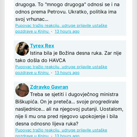
drugoga. To "mnogo drugoga" odnosi se i na
odnos prema Petrovu. Ukratko, politika ima
svoj vrhunac...
Pupovac tražio reakciju, udruge prijavile ustaške
pozdrave u Kninu
·
13 hours ago
Tyrex Rex
Istina bila je Božina desna ruka. Zar nije
tako došla do HAVCA
Pupovac tražio reakciju, udruge prijavile ustaške
pozdrave u Kninu
·
13 hours ago
Zdravko Gavran
Treba se sjetiti i dugovječnog ministra
Biškupića. On je preteča... svoje progredirale
nasljednice... ali na njegovoj putanji. Uostalom,
nije li mu ona pred njegovo upokojenje i bila
desna odnosno lijeva ruka?
Pupovac tražio reakciju, udruge prijavile ustaške
pozdrave u Kninu
·
13 hours ago