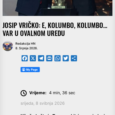
JOSIP VRIČKO: E, KOLUMBO, KOLUMBO…
VAR U OVALNOM UREDU
Redakcija HN
8. Srpnja 2026.
Facebook
X
Telegram
PrintFriendly
WhatsApp
Twitter
Share
Vrijeme:
4 min, 36 sec
srijeda, 8 svibnja 2026