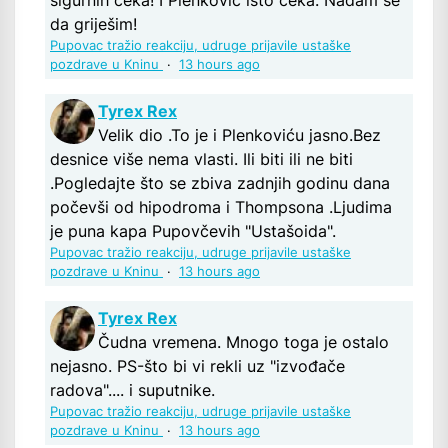
sigurnih čeka! I Plenković isto čeka. Nadam se
da griješim!
Pupovac tražio reakciju, udruge prijavile ustaške
pozdrave u Kninu
·
13 hours ago
Tyrex Rex
Velik dio .To je i Plenkoviću jasno.Bez
desnice više nema vlasti. Ili biti ili ne biti
.Pogledajte što se zbiva zadnjih godinu dana
počevši od hipodroma i Thompsona .Ljudima
je puna kapa Pupovčevih "Ustašoida".
Pupovac tražio reakciju, udruge prijavile ustaške
pozdrave u Kninu
·
13 hours ago
Tyrex Rex
Čudna vremena. Mnogo toga je ostalo
nejasno. PS-što bi vi rekli uz "izvođače
radova".... i suputnike.
Pupovac tražio reakciju, udruge prijavile ustaške
pozdrave u Kninu
·
13 hours ago