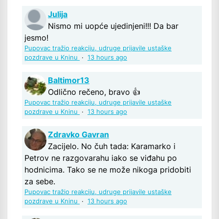
Julija
Nismo mi uopće ujedinjeni!!! Da bar
jesmo!
Pupovac tražio reakciju, udruge prijavile ustaške
pozdrave u Kninu
·
13 hours ago
Baltimor13
Odlično rečeno, bravo 👍
Pupovac tražio reakciju, udruge prijavile ustaške
pozdrave u Kninu
·
13 hours ago
Zdravko Gavran
Zacijelo. No čuh tada: Karamarko i
Petrov ne razgovarahu iako se viđahu po
hodnicima. Tako se ne može nikoga pridobiti
za sebe.
Pupovac tražio reakciju, udruge prijavile ustaške
pozdrave u Kninu
·
13 hours ago