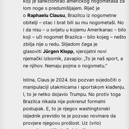
koji je sankcionirao američkog nogometaša za
lom noge s predumišljajem. Riječ je
o
Raphaelu Clausu
, Brazilcu iz nogometne
obitelji – otac i brat bili su mu nogometaši. No
i da nisu – u svijetu u kojemu Amerikanac – bilo
koji – uči nogomet Brazilca – bilo kojeg – nešto
zbilja nije u redu. Slijedom čega je
glasoviti
Jürgen Klopp,
vjerojatni novi
njemački izbornik, zavapio: „To je naš sport, a
ne njihov. Nemaju pojma o nogometu.“
Istina, Claus je 2024. bio pozvan svjedočiti o
manipulaciji utakmicama i sportskom klađenju.
I, to je netko dojavio Trumpu. No protiv toga
Brazilca nikada nije pokrenut formalni
postupak. E, to je njegov washingtonski
isljednik previdio te je pozvao novinare da
provjere njegovu prošlost. Uz (vrlo)