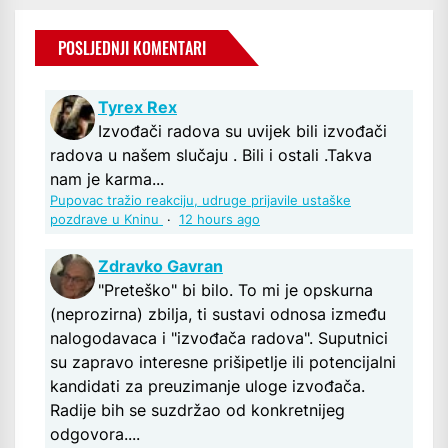
POSLJEDNJI KOMENTARI
Tyrex Rex
Izvođači radova su uvijek bili izvođači
radova u našem slučaju . Bili i ostali .Takva
nam je karma...
Pupovac tražio reakciju, udruge prijavile ustaške
pozdrave u Kninu
·
12 hours ago
Zdravko Gavran
"Preteško" bi bilo. To mi je opskurna
(neprozirna) zbilja, ti sustavi odnosa između
nalogodavaca i "izvođača radova". Suputnici
su zapravo interesne prišipetlje ili potencijalni
kandidati za preuzimanje uloge izvođača.
Radije bih se suzdržao od konkretnijeg
odgovora....