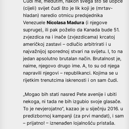
Čudi me, međutim, nakon svega što se uopće
(cijeli) svijet čudi što je lik koji je (mrtav-
hladan) naredio otmicu predsjednika
Venezuele
Nicolasa Madura
(i njegove
supruge), ili pak poželio da Kanada bude 51.
zvjezdica na i inače (zvjezdicama) krcatoj
američkoj zastavi – odlučio arbitrirati i u
najvažnijoj sporednoj stvari na svijetu. I, to na
jedan apsolutno brutalan način. Brutalnost je,
naime, njegovo drugo ime. A, to su od njega
napravili njegovi – republikanci. Kojima se u
rijetkim trenutcima iskrenosti i on sam čudi.
„Mogao bih stati nasred Pete avenije i ubiti
nekoga, ni tada ne bih izgubio svoje glasače.
To je nevjerojatno“, kazao je u siječnju 2016. u
predizbornoj kampanji (za prvi mandat), i sam
– prijatno! – iznenađen lojalnošću pristaša.