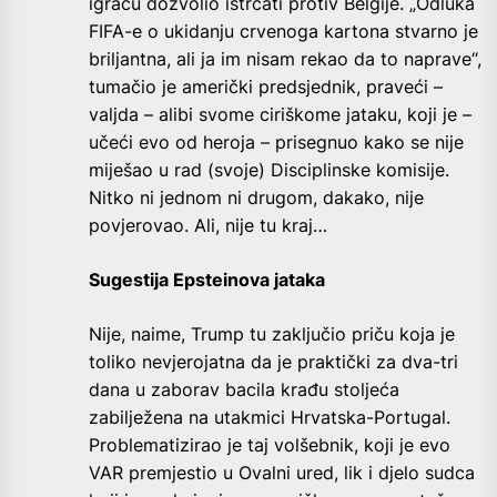
igraču dozvolio istrčati protiv Belgije. „Odluka
FIFA-e o ukidanju crvenoga kartona stvarno je
briljantna, ali ja im nisam rekao da to naprave“,
tumačio je američki predsjednik, praveći –
valjda – alibi svome ciriškome jataku, koji je –
učeći evo od heroja – prisegnuo kako se nije
miješao u rad (svoje) Disciplinske komisije.
Nitko ni jednom ni drugom, dakako, nije
povjerovao. Ali, nije tu kraj…
Sugestija Epsteinova jataka
Nije, naime, Trump tu zaključio priču koja je
toliko nevjerojatna da je praktički za dva-tri
dana u zaborav bacila krađu stoljeća
zabilježena na utakmici Hrvatska-Portugal.
Problematizirao je taj volšebnik, koji je evo
VAR premjestio u Ovalni ured, lik i djelo sudca