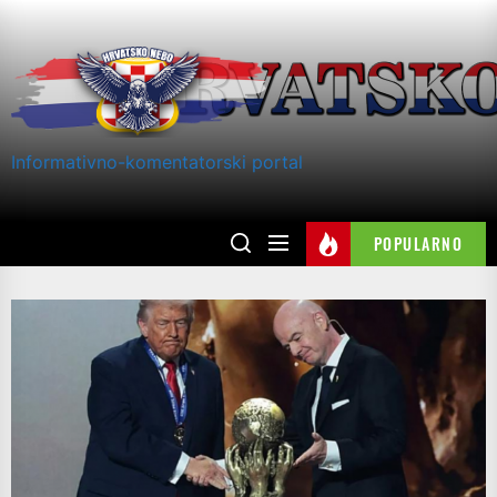
Skip
to
the
content
Informativno-komentatorski portal
POPULARNO