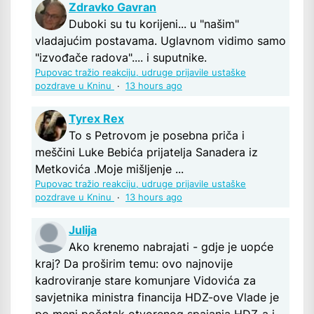
Zdravko Gavran
Duboki su tu korijeni... u "našim"
vladajućim postavama. Uglavnom vidimo samo
"izvođače radova".... i suputnike.
Pupovac tražio reakciju, udruge prijavile ustaške
pozdrave u Kninu
·
13 hours ago
Tyrex Rex
To s Petrovom je posebna priča i
meščini Luke Bebića prijatelja Sanadera iz
Metkovića .Moje mišljenje ...
Pupovac tražio reakciju, udruge prijavile ustaške
pozdrave u Kninu
·
13 hours ago
Julija
Ako krenemo nabrajati - gdje je uopće
kraj? Da proširim temu: ovo najnovije
kadroviranje stare komunjare Vidovića za
savjetnika ministra financija HDZ-ove Vlade je