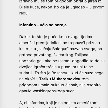
izravno mu se tom prigodom obratio jaran iz
Bijele kuće, nakon što ga je ugledao – u prvom
redu!
Infantino – učio od heroja
Dakle, to što je početkom ovoga tjedna
američki predsjednik ni ne trepnuvši priznao
kako je u „slučaju Bologun“ nazvao svoga, pa
gotovo privatnog, švicarskog Talijana i
upozorio ga kako se (samo) dogodilo to da su
dvojica igrača trčala u punoj brzini te se
sudarili. To što je Bosancu – kud će suza nego
na oko?! –
Tariku Muharemoviću
tom
prigodom umalo puknuo članak, nije osobito
ganulo washingtonskoga suca.
A, ni Infantina, koji je najboljem američkom