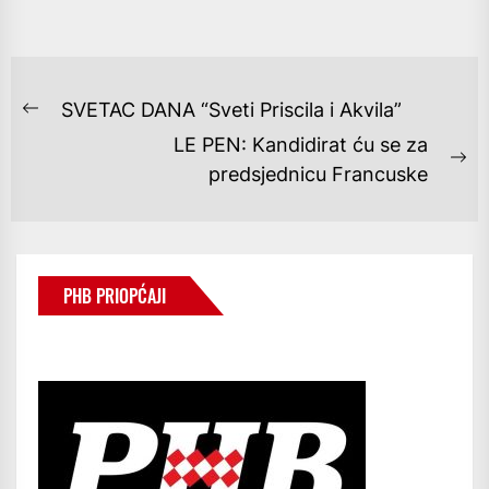
NAVIGACIJA
SVETAC DANA “Sveti Priscila i Akvila”
Previous
OBJAVA
LE PEN: Kandidirat ću se za
post:
Ne
predsjednicu Francuske
po
PHB PRIOPĆAJI