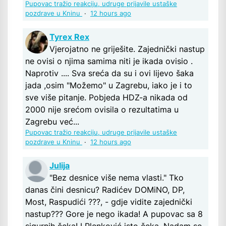
Pupovac tražio reakciju, udruge prijavile ustaške
pozdrave u Kninu
·
12 hours ago
Tyrex Rex
Vjerojatno ne griješite. Zajednički nastup
ne ovisi o njima samima niti je ikada ovisio .
Naprotiv .... Sva sreća da su i ovi lijevo šaka
jada ,osim "Možemo" u Zagrebu, iako je i to
sve više pitanje. Pobjeda HDZ-a nikada od
2000 nije srećom ovisila o rezultatima u
Zagrebu već...
Pupovac tražio reakciju, udruge prijavile ustaške
pozdrave u Kninu
·
12 hours ago
Julija
"Bez desnice više nema vlasti." Tko
danas čini desnicu? Radićev DOMiNO, DP,
Most, Raspudići ???, - gdje vidite zajednički
nastup??? Gore je nego ikada! A pupovac sa 8