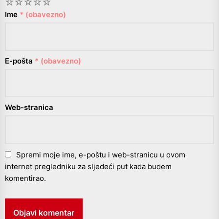
1
2
3
4
5
Ime
* (obavezno)
E-pošta
* (obavezno)
Web-stranica
Spremi moje ime, e-poštu i web-stranicu u ovom
internet pregledniku za sljedeći put kada budem
komentirao.