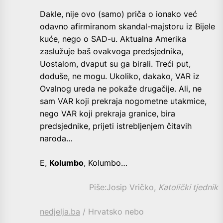
Dakle, nije ovo (samo) priča o ionako već
odavno afirmiranom skandal-majstoru iz Bijele
kuće, nego o SAD-u. Aktualna Amerika
zaslužuje baš ovakvoga predsjednika,
Uostalom, dvaput su ga birali. Treći put,
doduše, ne mogu. Ukoliko, dakako, VAR iz
Ovalnog ureda ne pokaže drugačije. Ali, ne
sam VAR koji prekraja nogometne utakmice,
nego VAR koji prekraja granice, bira
predsjednike, prijeti istrebljenjem čitavih
naroda…
E,
Kolumbo
, Kolumbo…
Piše:J
osip Vričko
,
Katolički tjednik
nedjelja.ba
/ Hrvatsko nebo