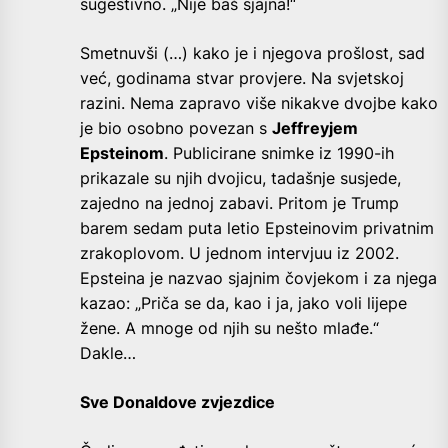
sugestivno. „Nije baš sjajna!“
Smetnuvši (…) kako je i njegova prošlost, sad
već, godinama stvar provjere. Na svjetskoj
razini. Nema zapravo više nikakve dvojbe kako
je bio osobno povezan s
Jeffreyjem
Epsteinom
. Publicirane snimke iz 1990-ih
prikazale su njih dvojicu, tadašnje susjede,
zajedno na jednoj zabavi. Pritom je Trump
barem sedam puta letio Epsteinovim privatnim
zrakoplovom. U jednom intervjuu iz 2002.
Epsteina je nazvao sjajnim čovjekom i za njega
kazao: „Priča se da, kao i ja, jako voli lijepe
žene. A mnoge od njih su nešto mlađe.“
Dakle…
Sve Donaldove zvjezdice