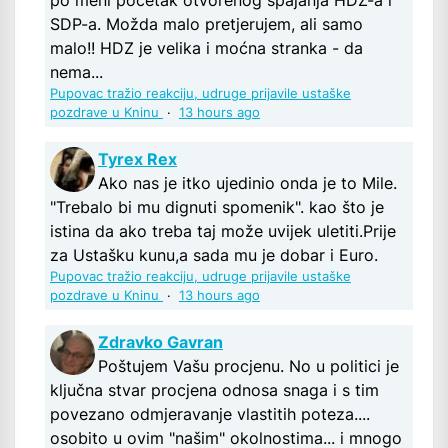
po meni početak otvorenog spajanja HDZ-a i
SDP-a. Možda malo pretjerujem, ali samo
malo!! HDZ je velika i moćna stranka - da
nema...
Pupovac tražio reakciju, udruge prijavile ustaške
pozdrave u Kninu
·
13 hours ago
Tyrex Rex
Ako nas je itko ujedinio onda je to Mile.
"Trebalo bi mu dignuti spomenik". kao što je
istina da ako treba taj može uvijek uletiti.Prije
za Ustašku kunu,a sada mu je dobar i Euro.
Pupovac tražio reakciju, udruge prijavile ustaške
pozdrave u Kninu
·
13 hours ago
Zdravko Gavran
Poštujem Vašu procjenu. No u politici je
ključna stvar procjena odnosa snaga i s tim
povezano odmjeravanje vlastitih poteza....
osobito u ovim "našim" okolnostima... i mnogo