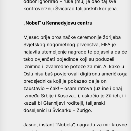
odbor ignorirao – ruke (mu) je dao taj sve
kontroverzniji Švicarac talijanskih korijena.
„Nobel“ u Kennedyjevu centru
Mjesec prije prosinačke ceremonije ždrijeba
Svjetskog nogometnog prvenstva, FIFA je
najavila utemeljenje nagrade te pojasnila da će
tako ovjenčati pojedince koji su poduzeli
iznimne i izvanredne poteze za mir. A, kako u
Oslu nisu baš povjerovali digitronu američkoga
predsjednika koji je pokazao da je on
zaustavio – čak! – osam ratova (uz ine i onaj
između Srbije i Kosova…), uskočio je Zürich, ili
kazali bi Giannijevi roditelji, talijanski
doseljenici u Švicarku – Zurigo.
Jasno, instant “Nobela”, nagradu za mir krovne