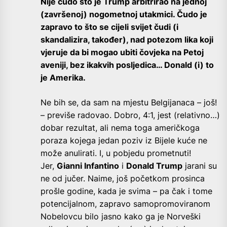
Nije čudo što je Trump arbitrirao na jednoj
(završenoj) nogometnoj utakmici. Čudo je
zapravo to što se cijeli svijet čudi (i
skandalizira, također), nad potezom lika koji
vjeruje da bi mogao ubiti čovjeka na Petoj
aveniji, bez ikakvih posljedica… Donald (i) to
je Amerika.
Ne bih se, da sam na mjestu Belgijanaca – još!
– previše radovao. Dobro, 4:1, jest (relativno…)
dobar rezultat, ali nema toga američkoga
poraza kojega jedan poziv iz Bijele kuće ne
može anulirati. I, u pobjedu prometnuti!
Jer,
Gianni Infantino
i
Donald Trump
jarani su
ne od jučer. Naime, još početkom prosinca
prošle godine, kada je svima – pa čak i tome
potencijalnom, zapravo samopromoviranom
Nobelovcu bilo jasno kako ga je Norveški