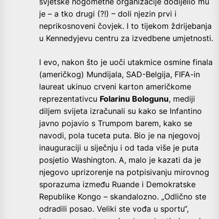
svjetske nogometne organizacije dodijelio mu
je – a tko drugi (?!) – doli njezin prvi i
neprikosnoveni čovjek. I to tijekom ždrijebanja
u Kennedyjevu centru za izvedbene umjetnosti.
I evo, nakon što je uoči utakmice osmine finala
(američkog) Mundijala, SAD-Belgija, FIFA-in
laureat ukinuo crveni karton američkome
reprezentativcu
Folarinu Bologunu
, mediji
diljem svijeta izračunali su kako se Infantino
javno pojavio s Trumpom barem, kako se
navodi, pola tuceta puta. Bio je na njegovoj
inauguraciji u siječnju i od tada više je puta
posjetio Washington. A, malo je kazati da je
njegovo uprizorenje na potpisivanju mirovnog
sporazuma između Ruande i Demokratske
Republike Kongo – skandalozno. „Odlično ste
odradili posao. Veliki ste vođa u sportu“,