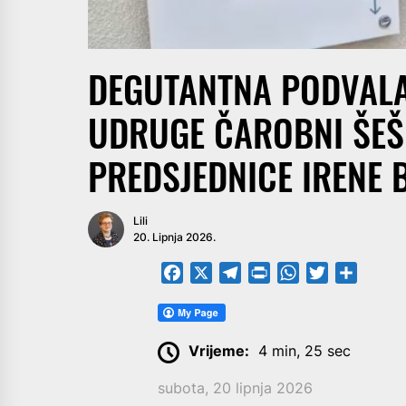
DEGUTANTNA PODVALA
UDRUGE ČAROBNI ŠEŠIR
PREDSJEDNICE IRENE 
Lili
20. Lipnja 2026.
Facebook
X
Telegram
PrintFriendly
WhatsApp
Twitter
Share
Vrijeme:
4 min, 25 sec
subota, 20 lipnja 2026