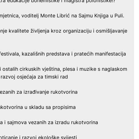
tra edukacije bohemistike i magistra polonistike!?
mjetnica, voditelj Monte Librić na Sajmu Knjiga u Puli.
je kvalitete življenja kroz organizaciju i osmišljavanje
festivala, kazališnih predstava i pratećih manifestacija
i ostalih cirkuskih vještina, plesa i muzike s naglaskom
e razvoj osjećaja za timski rad
vezanih za izrađivanje rukotvorina
rukotvorina u skladu sa propisima
ala i sajmova vezanih za izradu rukotvorina
ticanje i razvoj ekološke svijesti