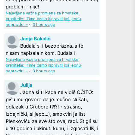
problem - nije!
Najavljena važna promjena za hrvatske
branitelje: 'Time ćemo ispraviti još jednu
nepravdu' –
·
3 hours ago
Janja Bakalić
Budala si i bezobrazna..a to
nisam napisala nikom. Budala !
Najavljena važna promjena za hrvatske
branitelje: 'Time ćemo ispraviti još jednu
nepravdu' –
·
3 hours ago
Julija
Jadna si ti kada ne vidiš OČITO:
pišu mu govore da je mučno slušati,
odlazak u Grubore (?!?! - strašno,
izdajnički, slijepo...), smokvin je list
Plenkoviću za sve što ovaj radi. Stigli su
u 10 godina i ukinuti kunu, i izglasati IK, i