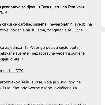
 predstava za djecu u Taru u Istri, na Festivalu
 Tar!
 cirkuske čarolije, smijeha i nevjerojatnih izvedbi na
ove, hodanje na štulama, žongliranje te ulične
ka zajednica Tar-Vabriga poziva cijele obitelji:
eočekivane susrete i nezaboravne večeri ispunjene
jelu obitelj!”
vnosti-i…/770
robnjakov šešir iz Pule, koja je 2004. godine
a 3, Pula. Kao odgovorne osobe ovlaštene za