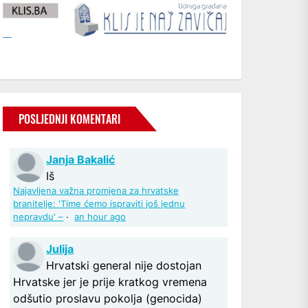
POSLJEDNJI KOMENTARI
Janja Bakalić
Iš
Najavljena važna promjena za hrvatske
branitelje: 'Time ćemo ispraviti još jednu
nepravdu' –
·
an hour ago
Julija
Hrvatski general nije dostojan
Hrvatske jer je prije kratkog vremena
odšutio proslavu pokolja (genocida)