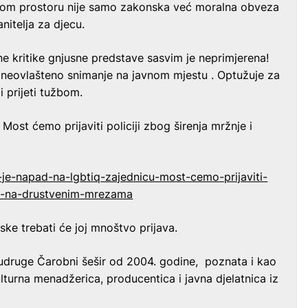
avnom prostoru nije samo zakonska već moralna obveza
nitelja za djecu.
ne kritike gnjusne predstave sasvim je neprimjerena!
 neovlašteno snimanje na javnom mjestu . Optužuje za
i prijeti tužbom.
ost ćemo prijaviti policiji zbog širenja mržnje i
-je-napad-na-lgbtiq-zajednicu-most-cemo-prijaviti-
lja-na-drustvenim-mrezama
ke trebati će joj mnoštvo prijava.
č udruge Čarobni šešir od 2004. godine, poznata i kao
ulturna menadžerica, producentica i javna djelatnica iz