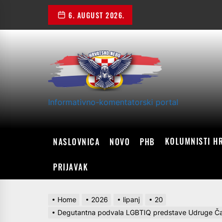
Skip
6. AUGUST 2026.
to
the
content
Informativno-komentatorski portal
KOLUMNISTI H
NASLOVNICA
NOVO
PHB
PRIJAVAK
Home
2026
lipanj
20
Degutantna podvala LGBTIQ predstave Udruge Čarobn