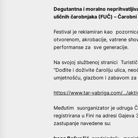
Degutantna i moralno neprihvatljiva
uličnih čarobnjaka (FUČ) – Čarobni
Festival je reklamiran kao pozornica
otvorenom, akrobacije, vatrene show
performanse za sve generacije.
Na svojoj službenoj stranici Turistič
“Dođite i doživite čaroliju ulica, n
umjetnošću, glazbom i zabavom za ci
https://www.tar-vabriga.com/…/akti
Međutim suorganizator je udruga Ča
registrirana u Fini na adresi Gajev
zastupanje navedene su: