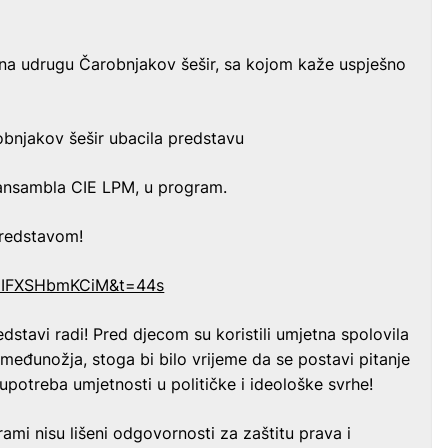
na udrugu Čarobnjakov šešir, sa kojom kaže uspješno
robnjakov šešir ubacila predstavu
 ansambla CIE LPM, u program.
predstavom!
v=IFXSHbmKCiM&t=44s
edstavi radi! Pred djecom su koristili umjetna spolovila
iz međunožja, stoga bi bilo vrijeme da se postavi pitanje
upotreba umjetnosti u političke i ideološke svrhe!
ami nisu lišeni odgovornosti za zaštitu prava i