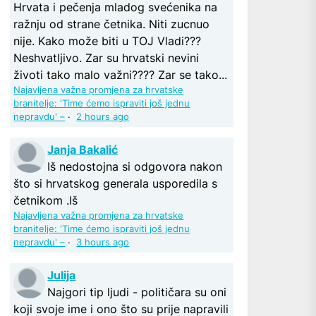
Hrvata i pečenja mladog svećenika na
ražnju od strane četnika. Niti zucnuo
nije. Kako može biti u TOJ Vladi???
Neshvatljivo. Zar su hrvatski nevini
životi tako malo važni???? Zar se tako...
Najavljena važna promjena za hrvatske
branitelje: 'Time ćemo ispraviti još jednu
nepravdu' –
·
2 hours ago
Janja Bakalić
Iš nedostojna si odgovora nakon
što si hrvatskog generala usporedila s
četnikom .Iš
Najavljena važna promjena za hrvatske
branitelje: 'Time ćemo ispraviti još jednu
nepravdu' –
·
3 hours ago
Julija
Najgori tip ljudi - političara su oni
koji svoje ime i ono što su prije napravili