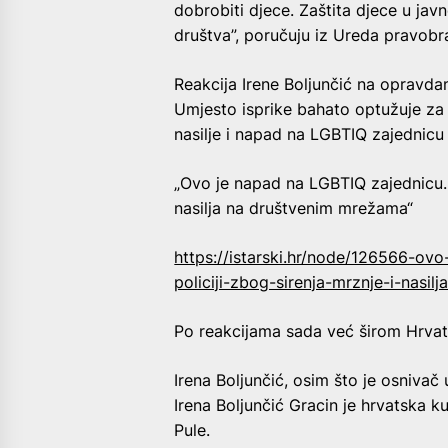
dobrobiti djece. Zaštita djece u j
društva”, poručuju iz Ureda pravobra
Reakcija Irene Boljunčić na opravda
Umjesto isprike bahato optužuje za
nasilje i napad na LGBTIQ zajednicu 
„Ovo je napad na LGBTIQ zajednicu. M
nasilja na društvenim mrežama“
https://istarski.hr/node/126566-ovo
policiji-zbog-sirenja-mrznje-i-nasi
Po reakcijama sada već širom Hrvats
Irena Boljunčić, osim što je osniva
Irena Boljunčić Gracin je hrvatska k
Pule.