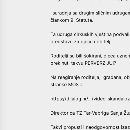
-suradnja sa drugim sličnim udrugam
člankom 9. Statuta.
Ta udruga cirkuskih vještina podva
predstavu za djecu i obitelj.
Roditelji su bili šokirani, djeca uzne
prekinuti takvu PERVERZIJU!?
Na reagiranje roditelja, građana, ob
stranke MOST:
https://dijalog.hr/…/video-skandal
Direktorica TZ Tar-Vabriga Sanja Žuž
Takvi propusti i neodgovornost iza