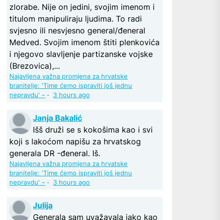
zlorabe. Nije on jedini, svojim imenom i
titulom manipuliraju ljudima. To radi
svjesno ili nesvjesno general/đeneral
Medved. Svojim imenom štiti plenkovića
i njegovo slavljenje partizanske vojske
(Brezovica),...
Najavljena važna promjena za hrvatske
branitelje: 'Time ćemo ispraviti još jednu
nepravdu' –
·
3 hours ago
Janja Bakalić
Išš druži se s kokošima kao i svi
koji s lakoćom napišu za hrvatskog
generala DR -đeneral. Iš.
Najavljena važna promjena za hrvatske
branitelje: 'Time ćemo ispraviti još jednu
nepravdu' –
·
3 hours ago
Julija
Generala sam uvažavala jako kao