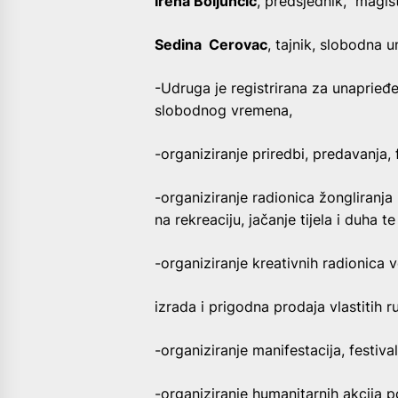
Irena Boljunčić
, predsjednik, magis
Sedina Cerovac
, tajnik, slobodna u
-Udruga je registrirana za unaprieđen
slobodnog vremena,
-organiziranje priredbi, predavanja, 
-organiziranje radionica žongliranja 
na rekreaciju, jačanje tijela i duha t
-organiziranje kreativnih radionica 
izrada i prigodna prodaja vlastitih 
-organiziranje manifestacija, festiv
-organiziranje humanitarnih akcija po