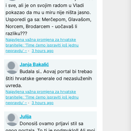
i sve, ali je on svojim radom u Vladi
pokazao da mu u miru nije ništa jasno.
Usporedi ga sa: Merčepom, Glavašom,
Norcem, Brodarcem - uočavaš li
razliku???
Najavljena važna promjena za hrvatske
branitelje: 'Time ćemo ispraviti još jednu
nepravdu' –
·
3 hours ago
Janja Bakalić
Budala si.. Aovaj portal bi trebao
štiti hrvatske generale od nezasluženih
uvreda.
Najavljena važna promjena za hrvatske
branitelje: 'Time ćemo ispraviti još jednu
nepravdu' –
·
3 hours ago
Julija
Donosiš ovamo prljavi stil sa
onog portala. To ti je podmuklo!! Ali moj