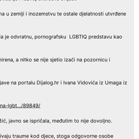
a u zemlji i inozemstvu te ostale djelatnosti utvrđene
lila je odvratnu, pornografsku LGBTIQ predstavu kao
mirena, a nitko se nije sjetio izaći na pozornicu i
jave na portalu Dijalog.hr i Ivana Vidovića iz Umaga iz
ozna-lgbt…/89849/
ić, javno se ispričala, međutim to nije dovoljno.
zivaju traume kod djece, stoga odgovorne osobe