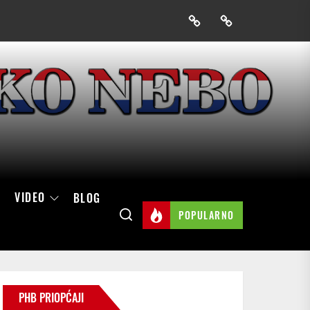
Prijavak
Skini
mobilnu
aplikaciju
Hrvatskog
neba
VIDEO
BLOG
POPULARNO
PHB PRIOPĆAJI