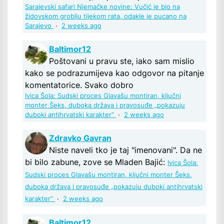
Sarajevski safari Njemačke novine: Vučić je bio na
židovskom groblju tijekom rata, odakle je pucano na
Sarajevo
·
2 weeks ago
Baltimor12
Poštovani u pravu ste, iako sam mislio
kako se podrazumijeva kao odgovor na pitanje
komentatorice. Svako dobro
Ivica Šola: Sudski proces Glavašu montiran, ključni
monter Šeks, duboka država i pravosuđe „pokazuju
duboki antihrvatski karakter“
·
2 weeks ago
Zdravko Gavran
Niste naveli tko je taj "imenovani". Da ne
bi bilo zabune, zove se Mladen Bajić:
Ivica Šola:
Sudski proces Glavašu montiran, ključni monter Šeks,
duboka država i pravosuđe „pokazuju duboki antihrvatski
karakter“
·
2 weeks ago
Baltimor12