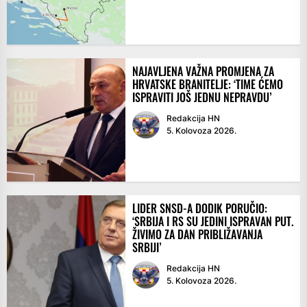
NAJAVLJENA VAŽNA PROMJENA ZA
HRVATSKE BRANITELJE: ‘TIME ĆEMO
ISPRAVITI JOŠ JEDNU NEPRAVDU’
Redakcija HN
5. Kolovoza 2026.
LIDER SNSD-A DODIK PORUČIO:
‘SRBIJA I RS SU JEDINI ISPRAVAN PUT.
ŽIVIMO ZA DAN PRIBLIŽAVANJA
SRBIJI’
Redakcija HN
5. Kolovoza 2026.