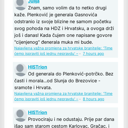
Julija
Znam, samo volim da to netko drugi
kaže. Plenković je generala Gasnovića
odstranio iz svoje blizine ne samom početku
svog pohoda na HDZ i Hrvatsku, a ovoga drži
još i danas! Kada čujem one napisane govore
"cijenjenog" đenerala muka mi bude.
Najavljena važna promjena za hrvatske branitelje: 'Time
ćemo ispraviti još jednu nepravdu' –
·
7 hours ago
HISTrion
Od generala do Plenković-potrčko. Bez
časti i morala...od Slunja do Brezovice -
sramote i Hrvata.
Najavljena važna promjena za hrvatske branitelje: 'Time
ćemo ispraviti još jednu nepravdu' –
·
8 hours ago
HISTrion
Provociraju i ne odustaju. Prije par dana
išao sam starom cestom Karlovac, Gračac, i