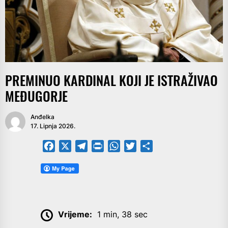
PREMINUO KARDINAL KOJI JE ISTRAŽIVAO
MEĐUGORJE
Anđelka
17. Lipnja 2026.
Facebook
X
Telegram
PrintFriendly
WhatsApp
Twitter
Share
Vrijeme:
1 min, 38 sec