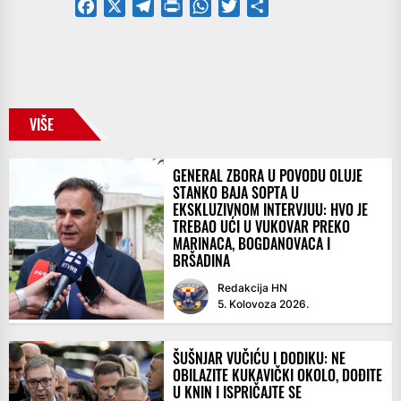
Facebook
X
Telegram
PrintFriendly
WhatsApp
Twitter
Share
VIŠE
GENERAL ZBORA U POVODU OLUJE
STANKO BAJA SOPTA U
EKSKLUZIVNOM INTERVJUU: HVO JE
TREBAO UĆI U VUKOVAR PREKO
MARINACA, BOGDANOVACA I
BRŠADINA
Redakcija HN
5. Kolovoza 2026.
ŠUŠNJAR VUČIĆU I DODIKU: NE
OBILAZITE KUKAVIČKI OKOLO, DOĐITE
U KNIN I ISPRIČAJTE SE