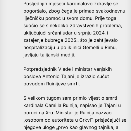
Posljednjih mjeseci kardinalovo zdravlje se
pogoršalo, zbog čega je primao svakodnevnu
liječničku pomoć u svom domu. Prije toga
suočio se s nekoliko zdravstvenih problema,
uključujući srčani udar u srpnju 2024. i
zatajenje bubrega 2025., što je zahtijevalo
hospitalizaciju u poliklinici Gemelli u Rimu,
javljaju talijanski mediji.
Potpredsjednik Vlade i ministar vanjskih
poslova Antonio Tajani je izrazio sućut
povodom Ruinijeve smrti.
S velikom tugom sam primio vijest o smrti
kardinala Camilla Ruinija, napisao je Tajani u
poruci na X-u. Ministar je Ruinija nazvao
„osobom od autoriteta u Crkvi“, prisjećajući se
njegove uloge „prvo kao glavnog tajnika, a