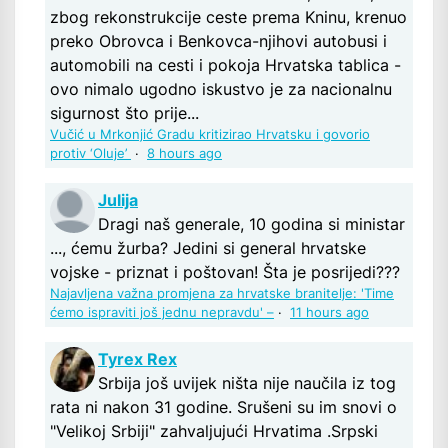
zbog rekonstrukcije ceste prema Kninu, krenuo
preko Obrovca i Benkovca-njihovi autobusi i
automobili na cesti i pokoja Hrvatska tablica -
ovo nimalo ugodno iskustvo je za nacionalnu
sigurnost što prije...
Vučić u Mrkonjić Gradu kritizirao Hrvatsku i govorio
protiv ‘Oluje’
·
8 hours ago
Julija
Dragi naš generale, 10 godina si ministar
..., ćemu žurba? Jedini si general hrvatske
vojske - priznat i poštovan! Šta je posrijedi???
Najavljena važna promjena za hrvatske branitelje: 'Time
ćemo ispraviti još jednu nepravdu' –
·
11 hours ago
Tyrex Rex
Srbija još uvijek ništa nije naučila iz tog
rata ni nakon 31 godine. Srušeni su im snovi o
"Velikoj Srbiji" zahvaljujući Hrvatima .Srpski