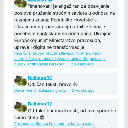
"Imenovani je angažiran za obavljanje
poslova pružanja stručnih savjeta u odnosu na
razmjenu znanja Republike Hrvatske s
Ukrajinom u procesuiranju ratnih zločina, s
posebnim naglaskom na pristupanje Ukrajine
Europskoj uniji" Ministarstvo pravosuđa,
uprave i digitalne transformacije
Ivica Šola: Sudski proces Glavašu montiran, ključni
monter Šeks, duboka država i pravosuđe „pokazuju
duboki antihrvatski karakter“
·
2 weeks ago
Baltimor12
Odličan tekst, bravo 👍
Davor Velnić: Zokija na gredu
·
2 weeks ago
Baltimor12
Od tuke bar ima koristi, od ove spodobe
samo šteta 😎
Profesorica Renata Kolombo ne kritizira samo