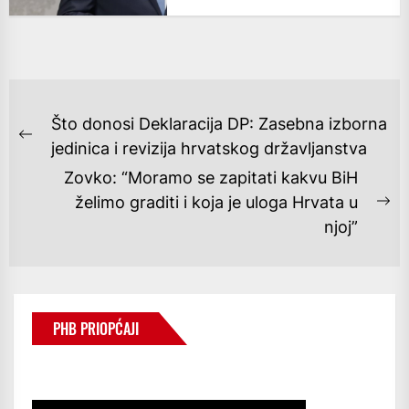
NAVIGACIJA
Što donosi Deklaracija DP: Zasebna izborna
OBJAVA
Previous
jedinica i revizija hrvatskog državljanstva
post:
Zovko: “Moramo se zapitati kakvu BiH
želimo graditi i koja je uloga Hrvata u
Ne
njoj”
po
PHB PRIOPĆAJI