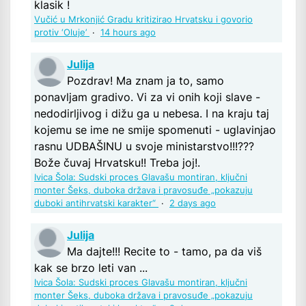
klasik !
Vučić u Mrkonjić Gradu kritizirao Hrvatsku i govorio
protiv ‘Oluje’
·
14 hours ago
Julija
Pozdrav! Ma znam ja to, samo
ponavljam gradivo. Vi za vi onih koji slave -
nedodirljivog i dižu ga u nebesa. I na kraju taj
kojemu se ime ne smije spomenuti - uglavinjao
rasnu UDBAŠINU u svoje ministarstvo!!!???
Bože čuvaj Hrvatsku!! Treba joj!.
Ivica Šola: Sudski proces Glavašu montiran, ključni
monter Šeks, duboka država i pravosuđe „pokazuju
duboki antihrvatski karakter“
·
2 days ago
Julija
Ma dajte!!! Recite to - tamo, pa da viš
kak se brzo leti van ...
Ivica Šola: Sudski proces Glavašu montiran, ključni
monter Šeks, duboka država i pravosuđe „pokazuju