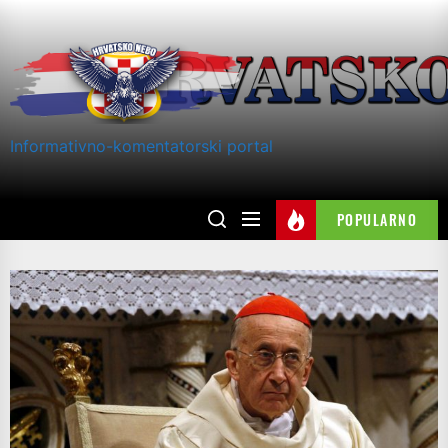
Skip
to
the
content
Informativno-komentatorski portal
POPULARNO