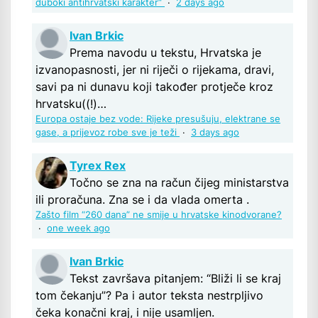
duboki antihrvatski karakter“
·
2 days ago
Ivan Brkic
Prema navodu u tekstu, Hrvatska je
izvanopasnosti, jer ni riječi o rijekama, dravi,
savi pa ni dunavu koji također protječe kroz
hrvatsku((!)…
Europa ostaje bez vode: Rijeke presušuju, elektrane se
gase, a prijevoz robe sve je teži
·
3 days ago
Tyrex Rex
Točno se zna na račun čijeg ministarstva
ili proračuna. Zna se i da vlada omerta .
Zašto film “260 dana” ne smije u hrvatske kinodvorane?
·
one week ago
Ivan Brkic
Tekst završava pitanjem: “Bliži li se kraj
tom čekanju”? Pa i autor teksta nestrpljivo
čeka konačni kraj, i nije usamljen.