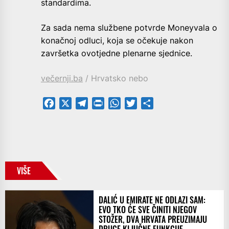
standardima.
Za sada nema službene potvrde Moneyvala o
konačnoj odluci, koja se očekuje nakon
završetka ovotjedne plenarne sjednice.
večernji.ba
/ Hrvatsko nebo
Facebook
X
Telegram
PrintFriendly
WhatsApp
Twitter
Share
VIŠE
DALIĆ U EMIRATE NE ODLAZI SAM:
EVO TKO ĆE SVE ČINITI NJEGOV
STOŽER, DVA HRVATA PREUZIMAJU