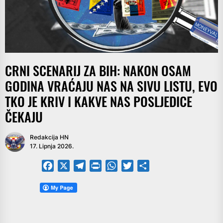
CRNI SCENARIJ ZA BIH: NAKON OSAM
GODINA VRAĆAJU NAS NA SIVU LISTU, EVO
TKO JE KRIV I KAKVE NAS POSLJEDICE
ČEKAJU
Redakcija HN
17. Lipnja 2026.
Facebook
X
Telegram
PrintFriendly
WhatsApp
Twitter
Share