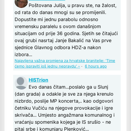
Poštovana Julija, u pravu ste, na žalost,
od rata do danas mnogi su se promijenili.
Dopustite mi jednu parabolu odnosno
vremensku paralelu s ovom današnjom
situacijam od prije 36 godina. Sjetih se čitajući
ovaj grubi nasrtaj Janje Bakalić na Vas prve
sjednice Glavnog odbora HDZ-a nakon
izbora...
Najavljena važna promjena za hrvatske branitelje: 'Time
ćemo ispraviti još jednu nepravdu' –
·
6 hours ago
HISTrion
Evo danas čitam...poslalo ga u Slunj
(dan grada) a odakle je sve za njega krenulo
nizbrdo, poslije MP koncerta,.. kao odgovori
četniku Vučiću na njegove provokacije i igre
skrivača... Umjesto angažmana komunalnog i
vraćanju spomenika kojega je IS srušio - ne
pitaj srbe i komunjaru Plenković...