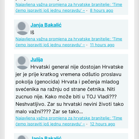
Najavljena važna promjena za hrvatske branitelje: 'Time
ćemo ispraviti još jednu nepravdu' –
·
8 hours ago
Janja Bakalić
Iš
Najavljena važna promjena za hrvatske branitelje: 'Time
ćemo ispraviti još jednu nepravdu' –
·
11 hours ago
Julija
Hrvatski general nije dostojan Hrvatske
jer je prije kratkog vremena odšutio proslavu
pokolja (genocida) Hrvata i pečenja mladog
svećenika na ražnju od strane četnika. Niti
zucnuo nije. Kako može biti u TOJ Vladi???
Neshvatljivo. Zar su hrvatski nevini životi tako
malo važni???? Zar se tako...
Najavljena važna promjena za hrvatske branitelje: 'Time
ćemo ispraviti još jednu nepravdu' –
·
12 hours ago
Janja Bakalić