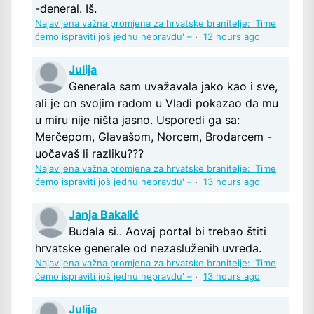
-đeneral. Iš.
Najavljena važna promjena za hrvatske branitelje: 'Time
ćemo ispraviti još jednu nepravdu' –
·
12 hours ago
Julija
Generala sam uvažavala jako kao i sve,
ali je on svojim radom u Vladi pokazao da mu
u miru nije ništa jasno. Usporedi ga sa:
Merčepom, Glavašom, Norcem, Brodarcem -
uočavaš li razliku???
Najavljena važna promjena za hrvatske branitelje: 'Time
ćemo ispraviti još jednu nepravdu' –
·
13 hours ago
Janja Bakalić
Budala si.. Aovaj portal bi trebao štiti
hrvatske generale od nezasluženih uvreda.
Najavljena važna promjena za hrvatske branitelje: 'Time
ćemo ispraviti još jednu nepravdu' –
·
13 hours ago
Julija