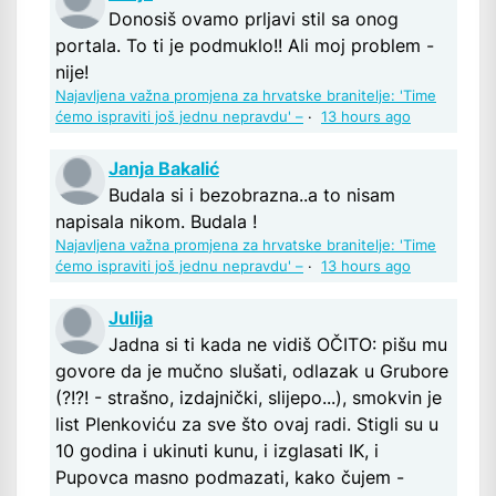
Donosiš ovamo prljavi stil sa onog
portala. To ti je podmuklo!! Ali moj problem -
nije!
Najavljena važna promjena za hrvatske branitelje: 'Time
ćemo ispraviti još jednu nepravdu' –
·
13 hours ago
Janja Bakalić
Budala si i bezobrazna..a to nisam
napisala nikom. Budala !
Najavljena važna promjena za hrvatske branitelje: 'Time
ćemo ispraviti još jednu nepravdu' –
·
13 hours ago
Julija
Jadna si ti kada ne vidiš OČITO: pišu mu
govore da je mučno slušati, odlazak u Grubore
(?!?! - strašno, izdajnički, slijepo...), smokvin je
list Plenkoviću za sve što ovaj radi. Stigli su u
10 godina i ukinuti kunu, i izglasati IK, i
Pupovca masno podmazati, kako čujem -