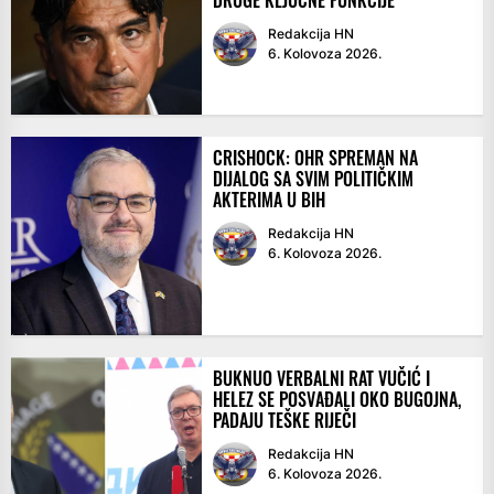
DRUGE KLJUČNE FUNKCIJE
Redakcija HN
6. Kolovoza 2026.
CRISHOCK: OHR SPREMAN NA
DIJALOG SA SVIM POLITIČKIM
AKTERIMA U BIH
Redakcija HN
6. Kolovoza 2026.
BUKNUO VERBALNI RAT VUČIĆ I
HELEZ SE POSVAĐALI OKO BUGOJNA,
PADAJU TEŠKE RIJEČI
Redakcija HN
6. Kolovoza 2026.