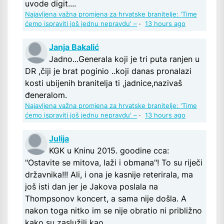
uvode digit....
Najavljena važna promjena za hrvatske branitelje: 'Time
ćemo ispraviti još jednu nepravdu' –
·
13 hours ago
Janja Bakalić
Jadno...Generala koji je tri puta ranjen u
DR ,čiji je brat poginio ..koji danas pronalazi
kosti ubijenih branitelja ti ,jadnice,nazivaš
đeneralom.
Najavljena važna promjena za hrvatske branitelje: 'Time
ćemo ispraviti još jednu nepravdu' –
·
13 hours ago
Julija
KGK u Kninu 2015. goodine cca:
"Ostavite se mitova, laži i obmana"! To su riječi
državnika!!! Ali, i ona je kasnije reterirala, ma
još isti dan jer je Jakova poslala na
Thompsonov koncert, a sama nije došla. A
nakon toga nitko im se nije obratio ni približno
kako su zaslužili kao...