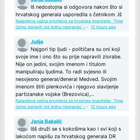
Iš nedostojna si odgovora nakon što si
hrvatskog generala usporedila s četnikom .Iš
Najavljena važna promjena za hrvatske branitelje: 'Time
ćemo ispraviti još jednu nepravdu' –
·
12 hours ago
Julija
Najgori tip ljudi - političara su oni koji
svoje ime i ono što su prije napravili zlorabe.
Nije on jedini, svojim imenom i titulom
manipuliraju ljudima. To radi svjesno ili
nesvjesno general/đeneral Medved. Svojim
imenom štiti plenkovića i njegovo slavljenje
partizanske vojske (Brezovica),...
Najavljena važna promjena za hrvatske branitelje: 'Time
ćemo ispraviti još jednu nepravdu' –
·
12 hours ago
Janja Bakalić
Išš druži se s kokošima kao i svi koji s
lakoćom napišu za hrvatskog generala DR