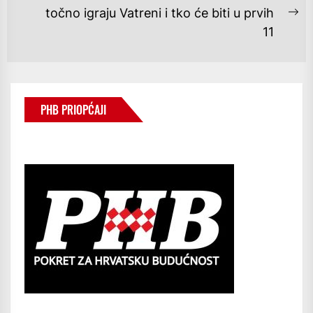
točno igraju Vatreni i tko će biti u prvih
Ne
11
po
PHB PRIOPĆAJI