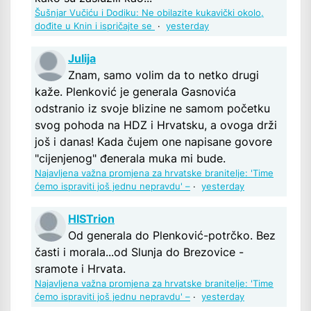
Šušnjar Vučiću i Dodiku: Ne obilazite kukavički okolo,
dođite u Knin i ispričajte se
·
yesterday
Julija
Znam, samo volim da to netko drugi
kaže. Plenković je generala Gasnovića
odstranio iz svoje blizine ne samom početku
svog pohoda na HDZ i Hrvatsku, a ovoga drži
još i danas! Kada čujem one napisane govore
"cijenjenog" đenerala muka mi bude.
Najavljena važna promjena za hrvatske branitelje: 'Time
ćemo ispraviti još jednu nepravdu' –
·
yesterday
HISTrion
Od generala do Plenković-potrčko. Bez
časti i morala...od Slunja do Brezovice -
sramote i Hrvata.
Najavljena važna promjena za hrvatske branitelje: 'Time
ćemo ispraviti još jednu nepravdu' –
·
yesterday