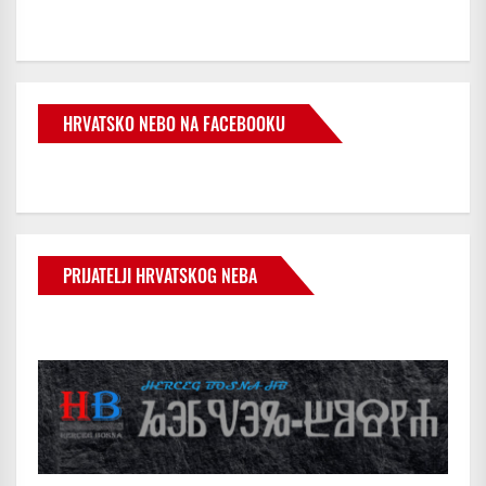
HRVATSKO NEBO NA FACEBOOKU
PRIJATELJI HRVATSKOG NEBA