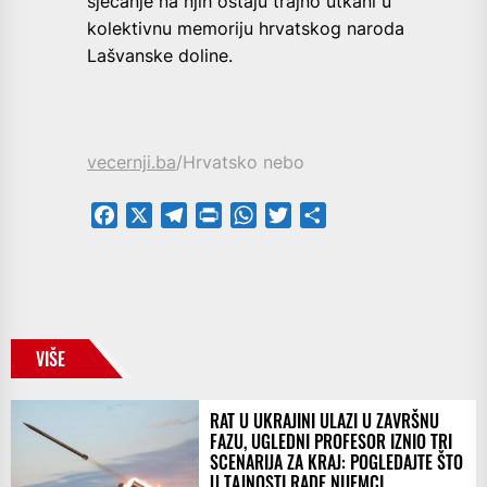
sjećanje na njih ostaju trajno utkani u
kolektivnu memoriju hrvatskog naroda
Lašvanske doline.
vecernji.ba
/Hrvatsko nebo
Facebook
X
Telegram
PrintFriendly
WhatsApp
Twitter
Share
VIŠE
RAT U UKRAJINI ULAZI U ZAVRŠNU
FAZU, UGLEDNI PROFESOR IZNIO TRI
SCENARIJA ZA KRAJ: POGLEDAJTE ŠTO
U TAJNOSTI RADE NIJEMCI