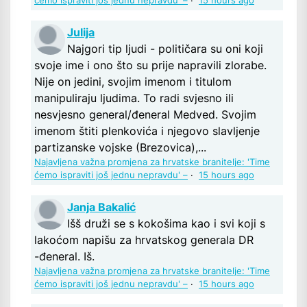
ćemo ispraviti još jednu nepravdu' –
·
15 hours ago
Julija
Najgori tip ljudi - političara su oni koji
svoje ime i ono što su prije napravili zlorabe.
Nije on jedini, svojim imenom i titulom
manipuliraju ljudima. To radi svjesno ili
nesvjesno general/đeneral Medved. Svojim
imenom štiti plenkovića i njegovo slavljenje
partizanske vojske (Brezovica),...
Najavljena važna promjena za hrvatske branitelje: 'Time
ćemo ispraviti još jednu nepravdu' –
·
15 hours ago
Janja Bakalić
Išš druži se s kokošima kao i svi koji s
lakoćom napišu za hrvatskog generala DR
-đeneral. Iš.
Najavljena važna promjena za hrvatske branitelje: 'Time
ćemo ispraviti još jednu nepravdu' –
·
15 hours ago