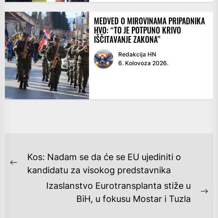
MEDVED O MIROVINAMA PRIPADNIKA
HVO: “TO JE POTPUNO KRIVO
IŠČITAVANJE ZAKONA”
Redakcija HN
6. Kolovoza 2026.
NAVIGACIJA
Kos: Nadam se da će se EU ujediniti o
OBJAVA
Previous
kandidatu za visokog predstavnika
post:
Izaslanstvo Eurotransplanta stiže u
Ne
BiH, u fokusu Mostar i Tuzla
po