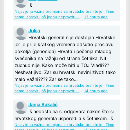
Iš
Najavljena važna promjena za hrvatske branitelje: 'Time
ćemo ispraviti još jednu nepravdu' –
·
13 hours ago
Julija
Hrvatski general nije dostojan Hrvatske
jer je prije kratkog vremena odšutio proslavu
pokolja (genocida) Hrvata i pečenja mladog
svećenika na ražnju od strane četnika. Niti
zucnuo nije. Kako može biti u TOJ Vladi???
Neshvatljivo. Zar su hrvatski nevini životi tako
malo važni???? Zar se tako...
Najavljena važna promjena za hrvatske branitelje: 'Time
ćemo ispraviti još jednu nepravdu' –
·
14 hours ago
Janja Bakalić
Iš nedostojna si odgovora nakon što si
hrvatskog generala usporedila s četnikom .Iš
Najavljena važna promjena za hrvatske branitelje: 'Time