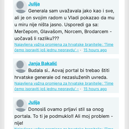
Julija
Generala sam uvažavala jako kao i sve,
ali je on svojim radom u Vladi pokazao da mu
u miru nije ništa jasno. Usporedi ga sa:
Merčepom, Glavašom, Norcem, Brodarcem -
uočavaš li razliku???
Najavljena važna promjena za hrvatske branitelje: 'Time
ćemo ispraviti još jednu nepravdu' –
·
15 hours ago
Janja Bakalić
Budala si.. Aovaj portal bi trebao štiti
hrvatske generale od nezasluženih uvreda.
Najavljena važna promjena za hrvatske branitelje: 'Time
ćemo ispraviti još jednu nepravdu' –
·
15 hours ago
Julija
Donosiš ovamo prljavi stil sa onog
portala. To ti je podmuklo!! Ali moj problem -
nije!