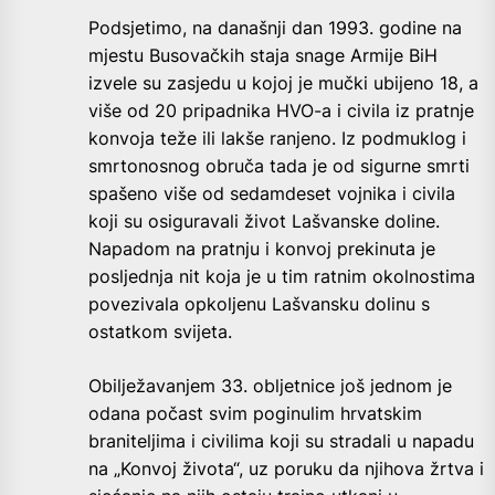
Podsjetimo, na današnji dan 1993. godine na
mjestu Busovačkih staja snage Armije BiH
izvele su zasjedu u kojoj je mučki ubijeno 18, a
više od 20 pripadnika HVO-a i civila iz pratnje
konvoja teže ili lakše ranjeno. Iz podmuklog i
smrtonosnog obruča tada je od sigurne smrti
spašeno više od sedamdeset vojnika i civila
koji su osiguravali život Lašvanske doline.
Napadom na pratnju i konvoj prekinuta je
posljednja nit koja je u tim ratnim okolnostima
povezivala opkoljenu Lašvansku dolinu s
ostatkom svijeta.
Obilježavanjem 33. obljetnice još jednom je
odana počast svim poginulim hrvatskim
braniteljima i civilima koji su stradali u napadu
na „Konvoj života“, uz poruku da njihova žrtva i