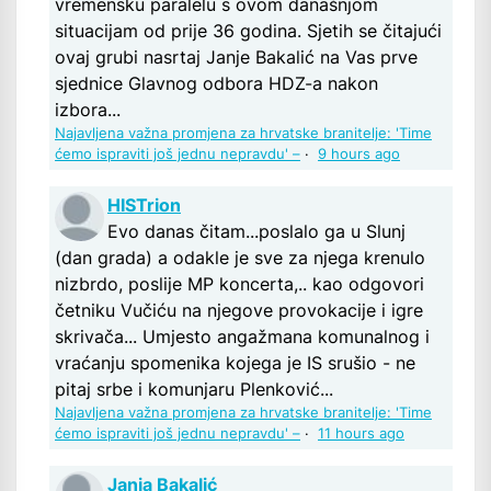
vremensku paralelu s ovom današnjom
situacijam od prije 36 godina. Sjetih se čitajući
ovaj grubi nasrtaj Janje Bakalić na Vas prve
sjednice Glavnog odbora HDZ-a nakon
izbora...
Najavljena važna promjena za hrvatske branitelje: 'Time
ćemo ispraviti još jednu nepravdu' –
·
9 hours ago
HISTrion
Evo danas čitam...poslalo ga u Slunj
(dan grada) a odakle je sve za njega krenulo
nizbrdo, poslije MP koncerta,.. kao odgovori
četniku Vučiću na njegove provokacije i igre
skrivača... Umjesto angažmana komunalnog i
vraćanju spomenika kojega je IS srušio - ne
pitaj srbe i komunjaru Plenković...
Najavljena važna promjena za hrvatske branitelje: 'Time
ćemo ispraviti još jednu nepravdu' –
·
11 hours ago
Janja Bakalić