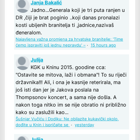
Janja Bakalić
Jadno...Generala koji je tri puta ranjen u
DR ,čiji je brat poginio ..koji danas pronalazi
kosti ubijenih branitelja ti ,jadnice,nazivaš
đeneralom.
Najavljena važna promjena za hrvatske branitelje: 'Time
ćemo ispraviti još jednu nepravdu' –
·
15 hours ago
Julija
KGK u Kninu 2015. goodine cca:
"Ostavite se mitova, laži i obmana"! To su riječi
državnika!!! Ali, i ona je kasnije reterirala, ma
još isti dan jer je Jakova poslala na
Thompsonov koncert, a sama nije došla. A
nakon toga nitko im se nije obratio ni približno
kako su zaslužili kao...
Šušnjar Vučiću i Dodiku: Ne obilazite kukavički okolo,
dođite u Knin i ispričajte se
·
yesterday
Julija