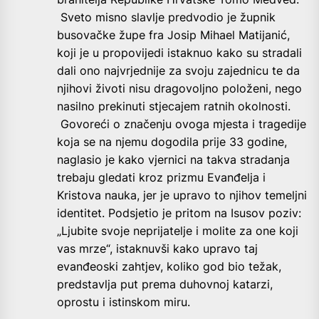
Sveto misno slavlje predvodio je župnik
busovačke župe fra Josip Mihael Matijanić,
koji je u propovijedi istaknuo kako su stradali
dali ono najvrjednije za svoju zajednicu te da
njihovi životi nisu dragovoljno položeni, nego
nasilno prekinuti stjecajem ratnih okolnosti.
Govoreći o značenju ovoga mjesta i tragedije
koja se na njemu dogodila prije 33 godine,
naglasio je kako vjernici na takva stradanja
trebaju gledati kroz prizmu Evanđelja i
Kristova nauka, jer je upravo to njihov temeljni
identitet. Podsjetio je pritom na Isusov poziv:
„Ljubite svoje neprijatelje i molite za one koji
vas mrze“, istaknuvši kako upravo taj
evanđeoski zahtjev, koliko god bio težak,
predstavlja put prema duhovnoj katarzi,
oprostu i istinskom miru.