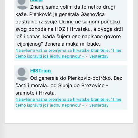
Znam, samo volim da to netko drugi
kaže. Plenković je generala Gasnovića
odstranio iz svoje blizine ne samom početku
svog pohoda na HDZ i Hrvatsku, a ovoga drži
još i danas! Kada čujem one napisane govore
"cijenjenog" đenerala muka mi bude.
Najavljena važna promjena za hrvatske branitelje: 'Time
ćemo ispraviti još jednu nepravdu' –
·
yesterday
HISTrion
Od generala do Plenković-potrčko. Bez
časti i morala...od Slunja do Brezovice -
sramote i Hrvata.
Najavljena važna promjena za hrvatske branitelje: 'Time
ćemo ispraviti još jednu nepravdu' –
·
yesterday