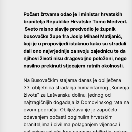
Počast žrtvama odao je i ministar hrvatskih
branitelja Republike Hrvatske Tomo Medved.
Sveto misno slavlje predvodio je župnik
busovačke župe fra Josip Mihael Matijanić,
koji je u propovijedi istaknuo kako su stradali
dali ono najvrjednije za svoju zajednicu te da
njihovi životi nisu dragovoljno položeni, nego
nasilno prekinuti stjecajem ratnih okolnosti.
Na Busovačkim stajama danas je obilježena
33. obljetnica stradanja humanitarnog „Konvoja
života“ za Lašvansku dolinu, jednog od
najtragičnijih događaja iz Domovinskog rata na
ovom području. Obilježavanje je započelo
odavanjem počasti poginulim hrvatskim
braniteljima i civilima polaganjem vijenaca i
paljenjem svijeća kod spomen-obilježja, nakon