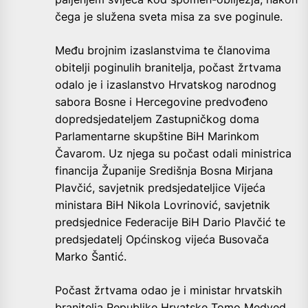
čega je služena sveta misa za sve poginule.
Među brojnim izaslanstvima te članovima
obitelji poginulih branitelja, počast žrtvama
odalo je i izaslanstvo Hrvatskog narodnog
sabora Bosne i Hercegovine predvođeno
dopredsjedateljem Zastupničkog doma
Parlamentarne skupštine BiH Marinkom
Čavarom. Uz njega su počast odali ministrica
financija Županije Središnja Bosna Mirjana
Plavčić, savjetnik predsjedateljice Vijeća
ministara BiH Nikola Lovrinović, savjetnik
predsjednice Federacije BiH Dario Plavčić te
predsjedatelj Općinskog vijeća Busovača
Marko Šantić.
Počast žrtvama odao je i ministar hrvatskih
branitelja Republike Hrvatske Tomo Medved.