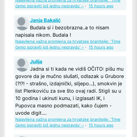
Najavljena važna promjena za hrvatske branitelje: 'Time
ćemo ispraviti još jednu nepravdu' –
·
15 hours ago
Janja Bakalić
Budala si i bezobrazna..a to nisam
napisala nikom. Budala !
Najavljena važna promjena za hrvatske branitelje: 'Time
ćemo ispraviti još jednu nepravdu' –
·
15 hours ago
Julija
Jadna si ti kada ne vidiš OČITO: pišu mu
govore da je mučno slušati, odlazak u Grubore
(?!?! - strašno, izdajnički, slijepo...), smokvin je
list Plenkoviću za sve što ovaj radi. Stigli su u
10 godina i ukinuti kunu, i izglasati IK, i
Pupovca masno podmazati, kako čujem -
uvode digit....
Najavljena važna promjena za hrvatske branitelje: 'Time
ćemo ispraviti još jednu nepravdu' –
·
15 hours ago