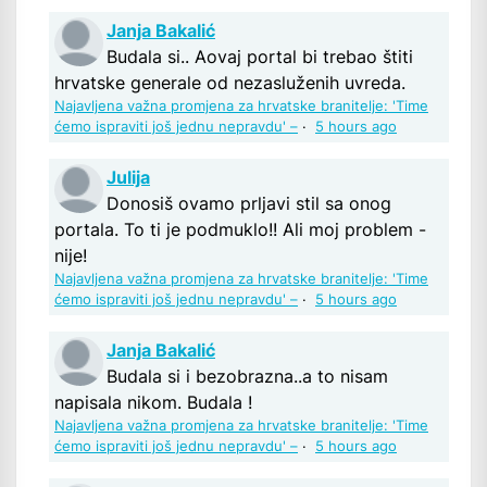
Janja Bakalić
Budala si.. Aovaj portal bi trebao štiti
hrvatske generale od nezasluženih uvreda.
Najavljena važna promjena za hrvatske branitelje: 'Time
ćemo ispraviti još jednu nepravdu' –
·
5 hours ago
Julija
Donosiš ovamo prljavi stil sa onog
portala. To ti je podmuklo!! Ali moj problem -
nije!
Najavljena važna promjena za hrvatske branitelje: 'Time
ćemo ispraviti još jednu nepravdu' –
·
5 hours ago
Janja Bakalić
Budala si i bezobrazna..a to nisam
napisala nikom. Budala !
Najavljena važna promjena za hrvatske branitelje: 'Time
ćemo ispraviti još jednu nepravdu' –
·
5 hours ago