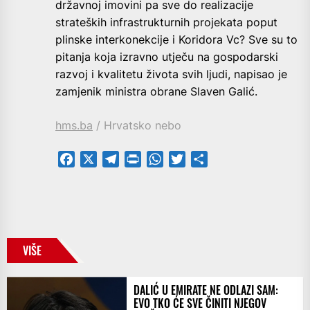
državnoj imovini pa sve do realizacije
strateških infrastrukturnih projekata poput
plinske interkonekcije i Koridora Vc? Sve su to
pitanja koja izravno utječu na gospodarski
razvoj i kvalitetu života svih ljudi, napisao je
zamjenik ministra obrane Slaven Galić.
hms.ba
/ Hrvatsko nebo
Facebook
X
Telegram
PrintFriendly
WhatsApp
Twitter
Share
VIŠE
DALIĆ U EMIRATE NE ODLAZI SAM:
EVO TKO ĆE SVE ČINITI NJEGOV