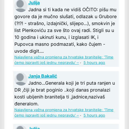
Julija
Jadna si ti kada ne vidiš OČITO: pišu mu
govore da je mučno slušati, odlazak u Grubore
(?!?! - strašno, izdajnički, slijepo...), smokvin je
list Plenkoviću za sve što ovaj radi. Stigli su u
10 godina i ukinuti kunu, i izglasati IK, i
Pupovca masno podmazati, kako čujem -
uvode digit....
Najavljena važna promjena za hrvatske branitelje: 'Time
ćemo ispraviti još jednu nepravdu' –
·
5 hours ago
Janja Bakalić
Jadno...Generala koji je tri puta ranjen u
DR ,čiji je brat poginio ..koji danas pronalazi
kosti ubijenih branitelja ti ,jadnice,nazivaš
đeneralom.
Najavljena važna promjena za hrvatske branitelje: 'Time
ćemo ispraviti još jednu nepravdu' –
·
5 hours ago
Julija