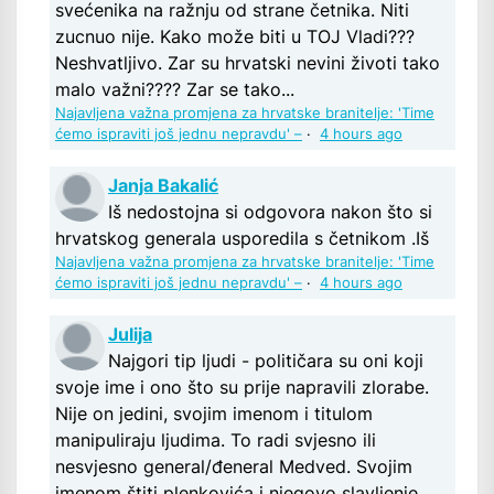
svećenika na ražnju od strane četnika. Niti
zucnuo nije. Kako može biti u TOJ Vladi???
Neshvatljivo. Zar su hrvatski nevini životi tako
malo važni???? Zar se tako...
Najavljena važna promjena za hrvatske branitelje: 'Time
ćemo ispraviti još jednu nepravdu' –
·
4 hours ago
Janja Bakalić
Iš nedostojna si odgovora nakon što si
hrvatskog generala usporedila s četnikom .Iš
Najavljena važna promjena za hrvatske branitelje: 'Time
ćemo ispraviti još jednu nepravdu' –
·
4 hours ago
Julija
Najgori tip ljudi - političara su oni koji
svoje ime i ono što su prije napravili zlorabe.
Nije on jedini, svojim imenom i titulom
manipuliraju ljudima. To radi svjesno ili
nesvjesno general/đeneral Medved. Svojim
imenom štiti plenkovića i njegovo slavljenje