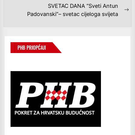
SVETAC DANA “Sveti Antun
Ne
Padovanski”– svetac cijeloga svijeta
po
PHB PRIOPĆAJI