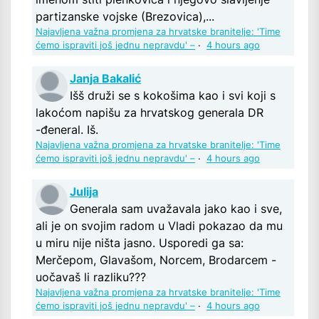
partizanske vojske (Brezovica),...
Najavljena važna promjena za hrvatske branitelje: 'Time
ćemo ispraviti još jednu nepravdu' –
·
4 hours ago
Janja Bakalić
Išš druži se s kokošima kao i svi koji s
lakoćom napišu za hrvatskog generala DR
-đeneral. Iš.
Najavljena važna promjena za hrvatske branitelje: 'Time
ćemo ispraviti još jednu nepravdu' –
·
4 hours ago
Julija
Generala sam uvažavala jako kao i sve,
ali je on svojim radom u Vladi pokazao da mu
u miru nije ništa jasno. Usporedi ga sa:
Merčepom, Glavašom, Norcem, Brodarcem -
uočavaš li razliku???
Najavljena važna promjena za hrvatske branitelje: 'Time
ćemo ispraviti još jednu nepravdu' –
·
4 hours ago