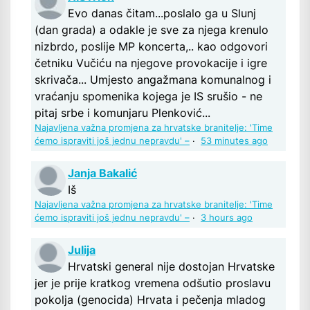
Evo danas čitam...poslalo ga u Slunj
(dan grada) a odakle je sve za njega krenulo
nizbrdo, poslije MP koncerta,.. kao odgovori
četniku Vučiću na njegove provokacije i igre
skrivača... Umjesto angažmana komunalnog i
vraćanju spomenika kojega je IS srušio - ne
pitaj srbe i komunjaru Plenković...
Najavljena važna promjena za hrvatske branitelje: 'Time
ćemo ispraviti još jednu nepravdu' –
·
53 minutes ago
Janja Bakalić
Iš
Najavljena važna promjena za hrvatske branitelje: 'Time
ćemo ispraviti još jednu nepravdu' –
·
3 hours ago
Julija
Hrvatski general nije dostojan Hrvatske
jer je prije kratkog vremena odšutio proslavu
pokolja (genocida) Hrvata i pečenja mladog