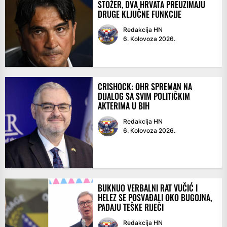
STOŽER, DVA HRVATA PREUZIMAJU
DRUGE KLJUČNE FUNKCIJE
Redakcija HN
6. Kolovoza 2026.
CRISHOCK: OHR SPREMAN NA
DIJALOG SA SVIM POLITIČKIM
AKTERIMA U BIH
Redakcija HN
6. Kolovoza 2026.
BUKNUO VERBALNI RAT VUČIĆ I
HELEZ SE POSVAĐALI OKO BUGOJNA,
PADAJU TEŠKE RIJEČI
Redakcija HN