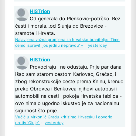
HISTrion
Od generala do Plenković-potrčko. Bez
časti i morala...od Slunja do Brezovice -
sramote i Hrvata.
Najavljena važna promjena za hrvatske branitelje: 'Time
ćemo ispraviti još jednu nepravdu' –
·
yesterday
HISTrion
Provociraju i ne odustaju. Prije par dana
išao sam starom cestom Karlovac, Gračac, i
zbog rekonstrukcije ceste prema Kninu, krenuo
preko Obrovca i Benkovca-njihovi autobusi i
automobili na cesti i pokoja Hrvatska tablica -
ovo nimalo ugodno iskustvo je za nacionalnu
sigurnost što prije...
Vučić u Mrkonjić Gradu kritizirao Hrvatsku i govorio
protiv ‘Oluje’
·
yesterday