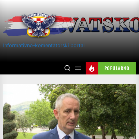
Skip
to
the
content
Informativno-komentatorski portal
POPULARNO