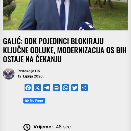
GALIĆ: DOK POJEDINCI BLOKIRAJU
KLJUČNE ODLUKE, MODERNIZACIJA OS BIH
OSTAJE NA ČEKANJU
Redakcija HN
12. Lipnja 2026.
Facebook
X
Telegram
PrintFriendly
WhatsApp
Twitter
Share
Vrijeme:
48 sec