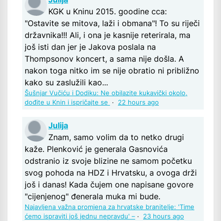
KGK u Kninu 2015. goodine cca:
"Ostavite se mitova, laži i obmana"! To su riječi
državnika!!! Ali, i ona je kasnije reterirala, ma
još isti dan jer je Jakova poslala na
Thompsonov koncert, a sama nije došla. A
nakon toga nitko im se nije obratio ni približno
kako su zaslužili kao...
Šušnjar Vučiću i Dodiku: Ne obilazite kukavički okolo,
dođite u Knin i ispričajte se
·
22 hours ago
Julija
Znam, samo volim da to netko drugi
kaže. Plenković je generala Gasnovića
odstranio iz svoje blizine ne samom početku
svog pohoda na HDZ i Hrvatsku, a ovoga drži
još i danas! Kada čujem one napisane govore
"cijenjenog" đenerala muka mi bude.
Najavljena važna promjena za hrvatske branitelje: 'Time
ćemo ispraviti još jednu nepravdu' –
·
23 hours ago