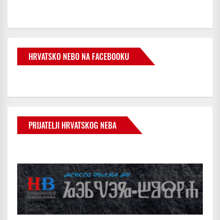
HRVATSKO NEBO NA FACEBOOKU
PRIJATELJI HRVATSKOG NEBA