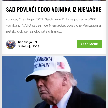
SAD POVLAČI 5000 VOJNIKA IZ NJEMAČKE
subota, 2. svibnja 2026. Sjedinjene Države povlače 5000
vojnika iz NATO saveznice Njemačke, objavio je Pentagon u
petak, dok se jaz oko rata u Iranu...
Redakcija HN
READ MORE
2. Svibnja 2026.