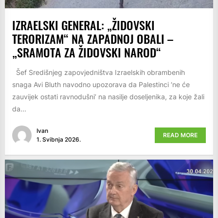
IZRAELSKI GENERAL: „ŽIDOVSKI
TERORIZAM“ NA ZAPADNOJ OBALI –
„SRAMOTA ZA ŽIDOVSKI NAROD“
Šef Središnjeg zapovjedništva Izraelskih obrambenih
snaga Avi Bluth navodno upozorava da Palestinci ‘ne će
zauvijek ostati ravnodušni’ na nasilje doseljenika, za koje žali
da...
Ivan
READ MORE
1. Svibnja 2026.