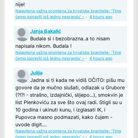
nije!
Najavljena važna promjena za hrvatske branitelje: 'Time
ćemo ispraviti još jednu nepravdu' –
·
4 hours ago
Janja Bakalić
Budala si i bezobrazna..a to nisam
napisala nikom. Budala !
Najavljena važna promjena za hrvatske branitelje: 'Time
ćemo ispraviti još jednu nepravdu' –
·
4 hours ago
Julija
Jadna si ti kada ne vidiš OČITO: pišu mu
govore da je mučno slušati, odlazak u Grubore
(?!?! - strašno, izdajnički, slijepo...), smokvin je
list Plenkoviću za sve što ovaj radi. Stigli su u
10 godina i ukinuti kunu, i izglasati IK, i
Pupovca masno podmazati, kako čujem -
uvode digit....
Najavljena važna promjena za hrvatske branitelje: 'Time
ćemo ispraviti još jednu nepravdu' –
·
4 hours ago