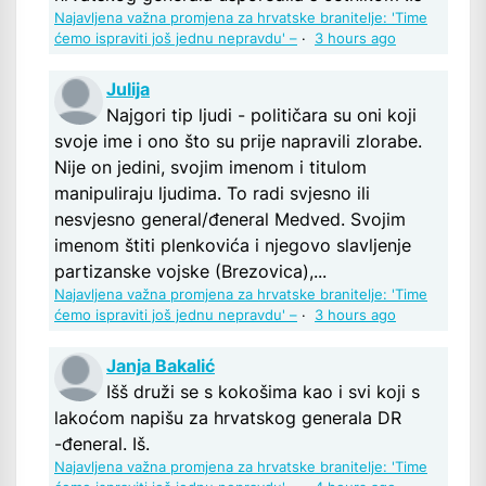
Najavljena važna promjena za hrvatske branitelje: 'Time
ćemo ispraviti još jednu nepravdu' –
·
3 hours ago
Julija
Najgori tip ljudi - političara su oni koji
svoje ime i ono što su prije napravili zlorabe.
Nije on jedini, svojim imenom i titulom
manipuliraju ljudima. To radi svjesno ili
nesvjesno general/đeneral Medved. Svojim
imenom štiti plenkovića i njegovo slavljenje
partizanske vojske (Brezovica),...
Najavljena važna promjena za hrvatske branitelje: 'Time
ćemo ispraviti još jednu nepravdu' –
·
3 hours ago
Janja Bakalić
Išš druži se s kokošima kao i svi koji s
lakoćom napišu za hrvatskog generala DR
-đeneral. Iš.
Najavljena važna promjena za hrvatske branitelje: 'Time