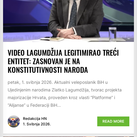
VIDEO LAGUMDŽIJA LEGITIMIRAO TREĆI
ENTITET: ZASNOVAN JE NA
KONSTITUTIVNOSTI NARODA
petak, 1. svibnja 2026. Aktualni veleposlanik BiH u
Ujedinjenim narodima Zlatko Lagumdžija, tvorac projekta
majorizacije Hrvata, proveden kroz vlasti “Platforme” i
“Alijanse” u Federaciji BiH...
Redakcija HN
READ MORE
1. Svibnja 2026.