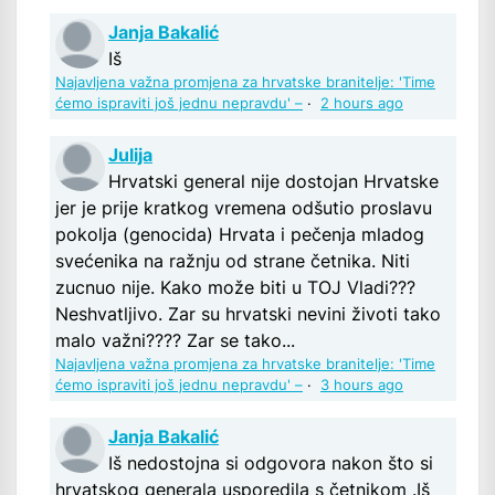
Janja Bakalić
Iš
Najavljena važna promjena za hrvatske branitelje: 'Time
ćemo ispraviti još jednu nepravdu' –
·
2 hours ago
Julija
Hrvatski general nije dostojan Hrvatske
jer je prije kratkog vremena odšutio proslavu
pokolja (genocida) Hrvata i pečenja mladog
svećenika na ražnju od strane četnika. Niti
zucnuo nije. Kako može biti u TOJ Vladi???
Neshvatljivo. Zar su hrvatski nevini životi tako
malo važni???? Zar se tako...
Najavljena važna promjena za hrvatske branitelje: 'Time
ćemo ispraviti još jednu nepravdu' –
·
3 hours ago
Janja Bakalić
Iš nedostojna si odgovora nakon što si
hrvatskog generala usporedila s četnikom .Iš