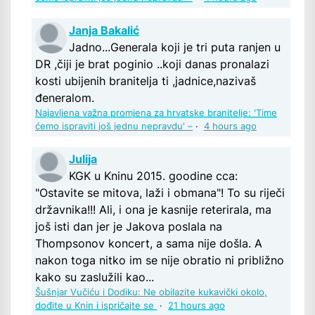
Janja Bakalić
Jadno...Generala koji je tri puta ranjen u
DR ,čiji je brat poginio ..koji danas pronalazi
kosti ubijenih branitelja ti ,jadnice,nazivaš
đeneralom.
Najavljena važna promjena za hrvatske branitelje: 'Time
ćemo ispraviti još jednu nepravdu' –
·
4 hours ago
Julija
KGK u Kninu 2015. goodine cca:
"Ostavite se mitova, laži i obmana"! To su riječi
državnika!!! Ali, i ona je kasnije reterirala, ma
još isti dan jer je Jakova poslala na
Thompsonov koncert, a sama nije došla. A
nakon toga nitko im se nije obratio ni približno
kako su zaslužili kao...
Šušnjar Vučiću i Dodiku: Ne obilazite kukavički okolo,
dođite u Knin i ispričajte se
·
21 hours ago