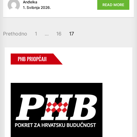
Anđelka
READ MORE
1. Svibnja 2026.
BROJEVI
Prethodno
1
…
16
17
STRANICA
OBJAVA
PHB PRIOPĆAJI