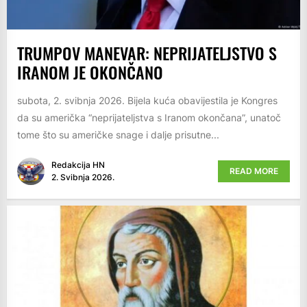
TRUMPOV MANEVAR: NEPRIJATELJSTVO S
IRANOM JE OKONČANO
subota, 2. svibnja 2026. Bijela kuća obavijestila je Kongres
da su američka “neprijateljstva s Iranom okončana”, unatoč
tome što su američke snage i dalje prisutne...
Redakcija HN
READ MORE
2. Svibnja 2026.