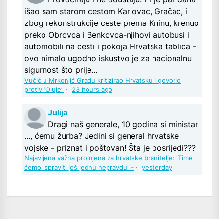
išao sam starom cestom Karlovac, Gračac, i
zbog rekonstrukcije ceste prema Kninu, krenuo
preko Obrovca i Benkovca-njihovi autobusi i
automobili na cesti i pokoja Hrvatska tablica -
ovo nimalo ugodno iskustvo je za nacionalnu
sigurnost što prije...
Vučić u Mrkonjić Gradu kritizirao Hrvatsku i govorio
protiv ‘Oluje’
·
23 hours ago
Julija
Dragi naš generale, 10 godina si ministar
..., ćemu žurba? Jedini si general hrvatske
vojske - priznat i poštovan! Šta je posrijedi???
Najavljena važna promjena za hrvatske branitelje: 'Time
ćemo ispraviti još jednu nepravdu' –
·
yesterday