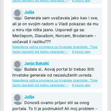
ćemo ispraviti još jednu nepravdu' –
·
4 hours ago
Julija
Generala sam uvažavala jako kao i sve,
ali je on svojim radom u Vladi pokazao da mu
u miru nije ništa jasno. Usporedi ga sa:
Merčepom, Glavašom, Norcem, Brodarcem -
uočavaš li razliku???
Najavljena važna promjena za hrvatske branitelje: 'Time
ćemo ispraviti još jednu nepravdu' –
·
4 hours ago
Janja Bakalić
Budala si.. Aovaj portal bi trebao štiti
hrvatske generale od nezasluženih uvreda.
Najavljena važna promjena za hrvatske branitelje: 'Time
ćemo ispraviti još jednu nepravdu' –
·
4 hours ago
Julija
Donosiš ovamo prljavi stil sa onog
portala. To ti je podmuklo!! Ali moj problem -