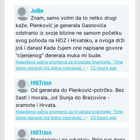
Julija
Znam, samo volim da to netko drugi
kaže. Plenković je generala Gasnovića
odstranio iz svoje blizine ne samom početku
svog pohoda na HDZ i Hrvatsku, a ovoga drži
još i danas! Kada čujem one napisane govore
"cijenjenog" đenerala muka mi bude.
Najavljena važna promjena za hrvatske branitelje: 'Time
ćemo ispraviti još jednu nepravdu' –
·
22 hours ago
HISTrion
Od generala do Plenković-potrčko. Bez
časti i morala...od Slunja do Brezovice -
sramote i Hrvata.
Najavljena važna promjena za hrvatske branitelje: 'Time
ćemo ispraviti još jednu nepravdu' –
·
23 hours ago
HISTrion
Provociraju i ne odustaju. Prije par dana