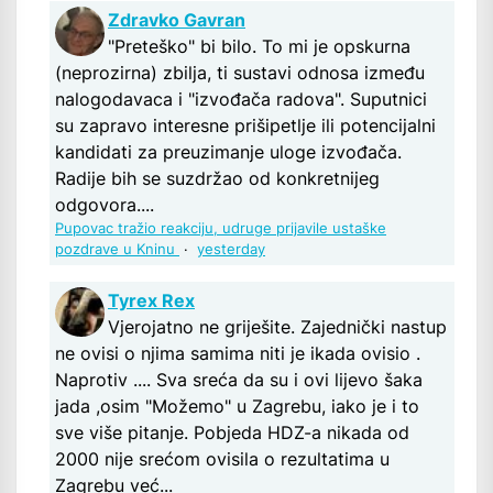
Zdravko Gavran
"Preteško" bi bilo. To mi je opskurna
(neprozirna) zbilja, ti sustavi odnosa između
nalogodavaca i "izvođača radova". Suputnici
su zapravo interesne prišipetlje ili potencijalni
kandidati za preuzimanje uloge izvođača.
Radije bih se suzdržao od konkretnijeg
odgovora....
Pupovac tražio reakciju, udruge prijavile ustaške
pozdrave u Kninu
·
yesterday
Tyrex Rex
Vjerojatno ne griješite. Zajednički nastup
ne ovisi o njima samima niti je ikada ovisio .
Naprotiv .... Sva sreća da su i ovi lijevo šaka
jada ,osim "Možemo" u Zagrebu, iako je i to
sve više pitanje. Pobjeda HDZ-a nikada od
2000 nije srećom ovisila o rezultatima u
Zagrebu već...