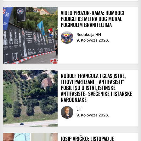
VIDEO PROZOR-RAMA: RUMBOCI
PODIGLI 63 METRA DUG MURAL
POGINULIM BRANITELJIMA
Redakcija HN
9. Kolovoza 2026.
RUDOLF FRANČULA I GLAS ISTRE,
TITOVI PARTIZANI „ ANTIFAŠISTI“
POBILI SU U ISTRI, ISTINSKE
ANTIFAŠISTE- SVEĆENIKE I ISTARSKE
NARODNJAKE
Lili
9. Kolovoza 2026.
JOSIP VRIČKO: LISTOPAD JE