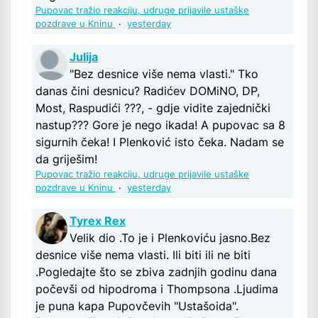
Pupovac tražio reakciju, udruge prijavile ustaške
pozdrave u Kninu
·
yesterday
Julija
"Bez desnice više nema vlasti." Tko
danas čini desnicu? Radićev DOMiNO, DP,
Most, Raspudići ???, - gdje vidite zajednički
nastup??? Gore je nego ikada! A pupovac sa 8
sigurnih čeka! I Plenković isto čeka. Nadam se
da griješim!
Pupovac tražio reakciju, udruge prijavile ustaške
pozdrave u Kninu
·
yesterday
Tyrex Rex
Velik dio .To je i Plenkoviću jasno.Bez
desnice više nema vlasti. Ili biti ili ne biti
.Pogledajte što se zbiva zadnjih godinu dana
počevši od hipodroma i Thompsona .Ljudima
je puna kapa Pupovčevih "Ustašoida".