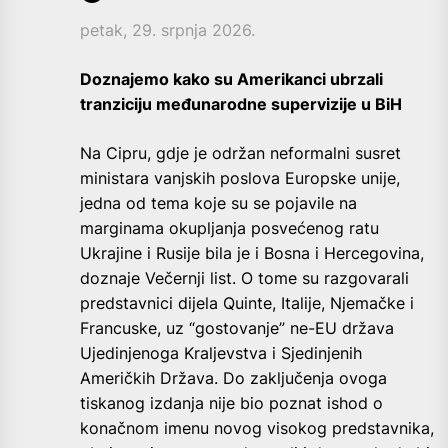
petak, 29. srpnja 2026.
Doznajemo kako su Amerikanci ubrzali
tranziciju međunarodne supervizije​ u BiH
Na Cipru, gdje je održan neformalni susret
ministara vanjskih poslova Europske unije,
jedna od tema koje su se pojavile na
marginama okupljanja posvećenog ratu
Ukrajine i Rusije bila je i Bosna i Hercegovina,
doznaje Večernji list. O tome su razgovarali
predstavnici dijela Quinte, Italije, Njemačke i
Francuske, uz “gostovanje” ne-EU država
Ujedinjenoga Kraljevstva i Sjedinjenih
Američkih Država. Do zaključenja ovoga
tiskanog izdanja nije bio poznat ishod o
konačnom imenu novog visokog predstavnika,