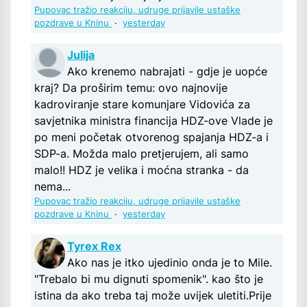
Pupovac tražio reakciju, udruge prijavile ustaške
pozdrave u Kninu
·
yesterday
Julija
Ako krenemo nabrajati - gdje je uopće
kraj? Da proširim temu: ovo najnovije
kadroviranje stare komunjare Vidovića za
savjetnika ministra financija HDZ-ove Vlade je
po meni početak otvorenog spajanja HDZ-a i
SDP-a. Možda malo pretjerujem, ali samo
malo!! HDZ je velika i moćna stranka - da
nema...
Pupovac tražio reakciju, udruge prijavile ustaške
pozdrave u Kninu
·
yesterday
Tyrex Rex
Ako nas je itko ujedinio onda je to Mile.
"Trebalo bi mu dignuti spomenik". kao što je
istina da ako treba taj može uvijek uletiti.Prije