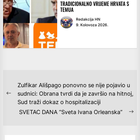
TRADICIONALNO VRIJEME HRVATA S
TEMUA
Redakcija HN
9. Kolovoza 2026.
NAVIGACIJA
Zulfikar Ališpago ponovno se nije pojavio u
OBJAVA
sudnici: Obrana tvrdi da je završio na hitnoj,
Previous
Sud traži dokaz o hospitalizaciji
post:
SVETAC DANA “Sveta Ivana Orleanska”
Ne
po