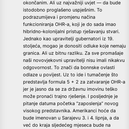
okončanim. Ali uz najvažniji uvjet — da bude
istodobno proglašeno uspješnim. To
podrazumijeva i promjenu načina
funkcioniranja OHR-a, koji je do sada imao
hibridno-kolonijalni pristup rješavanju stvari.
Jednako kao upravitelji gubernatori iz 19.
stoljeća, mogao je donositi odluke koje nemaju
granica. Ali uz bitnu razliku. Za sve promašaje
naši novovjekovni upravitelji nisu imali nikakvu
odgovornost. To znači da bonnske ovlasti
odlaze u povijest. Uz to ide i tumačenje što
predstavlja formula 5 + 2 za zatvaranje OHR-a
jer je jasno da se za državnu imovinu teško
može pronaći trajno rješenje. I posljednje je
pitanje datuma početka “zaposlenja” novog
visokog predstavnika. Amerikanci hoće da
bude imenovan u Sarajevu 3. i 4. lipnja, a da
već do kraja sljedećeg mjeseca bude na