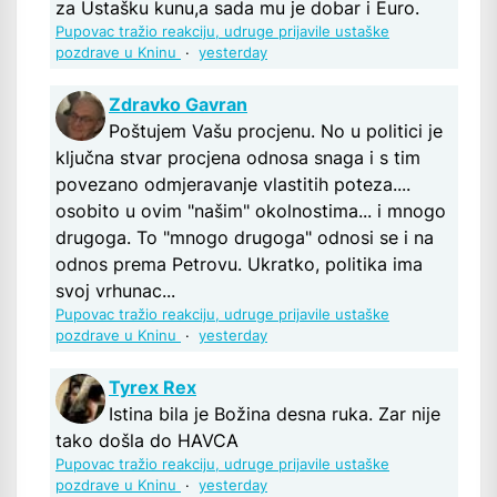
za Ustašku kunu,a sada mu je dobar i Euro.
Pupovac tražio reakciju, udruge prijavile ustaške
pozdrave u Kninu
·
yesterday
Zdravko Gavran
Poštujem Vašu procjenu. No u politici je
ključna stvar procjena odnosa snaga i s tim
povezano odmjeravanje vlastitih poteza....
osobito u ovim "našim" okolnostima... i mnogo
drugoga. To "mnogo drugoga" odnosi se i na
odnos prema Petrovu. Ukratko, politika ima
svoj vrhunac...
Pupovac tražio reakciju, udruge prijavile ustaške
pozdrave u Kninu
·
yesterday
Tyrex Rex
Istina bila je Božina desna ruka. Zar nije
tako došla do HAVCA
Pupovac tražio reakciju, udruge prijavile ustaške
pozdrave u Kninu
·
yesterday