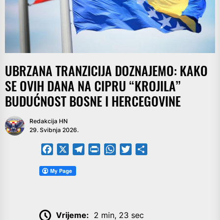
UBRZANA TRANZICIJA DOZNAJEMO: KAKO
SE OVIH DANA NA CIPRU “KROJILA”
BUDUĆNOST BOSNE I HERCEGOVINE
Redakcija HN
29. Svibnja 2026.
Facebook
X
Telegram
PrintFriendly
WhatsApp
Twitter
Share
Vrijeme:
2 min, 23 sec