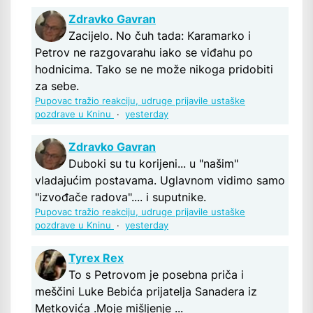
Zdravko Gavran
Zacijelo. No čuh tada: Karamarko i
Petrov ne razgovarahu iako se viđahu po
hodnicima. Tako se ne može nikoga pridobiti
za sebe.
Pupovac tražio reakciju, udruge prijavile ustaške
pozdrave u Kninu
·
yesterday
Zdravko Gavran
Duboki su tu korijeni... u "našim"
vladajućim postavama. Uglavnom vidimo samo
"izvođače radova".... i suputnike.
Pupovac tražio reakciju, udruge prijavile ustaške
pozdrave u Kninu
·
yesterday
Tyrex Rex
To s Petrovom je posebna priča i
meščini Luke Bebića prijatelja Sanadera iz
Metkovića .Moje mišljenje ...