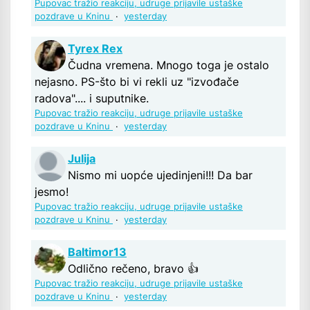
Pupovac tražio reakciju, udruge prijavile ustaške
pozdrave u Kninu
·
yesterday
Tyrex Rex
Čudna vremena. Mnogo toga je ostalo
nejasno. PS-što bi vi rekli uz "izvođače
radova".... i suputnike.
Pupovac tražio reakciju, udruge prijavile ustaške
pozdrave u Kninu
·
yesterday
Julija
Nismo mi uopće ujedinjeni!!! Da bar
jesmo!
Pupovac tražio reakciju, udruge prijavile ustaške
pozdrave u Kninu
·
yesterday
Baltimor13
Odlično rečeno, bravo 👍
Pupovac tražio reakciju, udruge prijavile ustaške
pozdrave u Kninu
·
yesterday