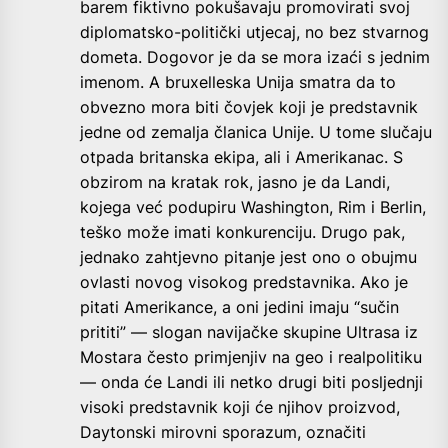
barem fiktivno pokušavaju promovirati svoj
diplomatsko-politički utjecaj, no bez stvarnog
dometa. Dogovor je da se mora izaći s jednim
imenom. A bruxelleska Unija smatra da to
obvezno mora biti čovjek koji je predstavnik
jedne od zemalja članica Unije. U tome slučaju
otpada britanska ekipa, ali i Amerikanac. S
obzirom na kratak rok, jasno je da Landi,
kojega već podupiru Washington, Rim i Berlin,
teško može imati konkurenciju. Drugo pak,
jednako zahtjevno pitanje jest ono o obujmu
ovlasti novog visokog predstavnika. Ako je
pitati Amerikance, a oni jedini imaju “sučin
prititi” — slogan navijačke skupine Ultrasa iz
Mostara često primjenjiv na geo i realpolitiku
— onda će Landi ili netko drugi biti posljednji
visoki predstavnik koji će njihov proizvod,
Daytonski mirovni sporazum, označiti