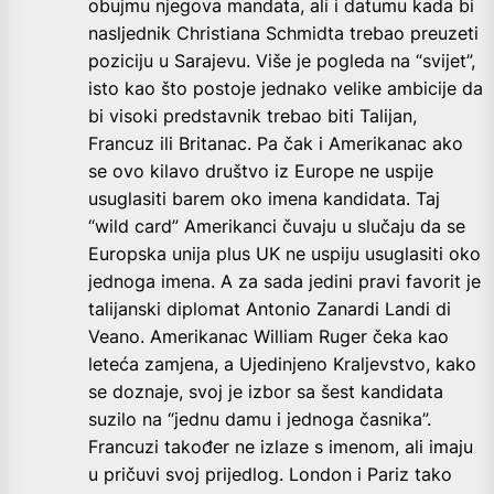
obujmu njegova mandata, ali i datumu kada bi
nasljednik Christiana Schmidta trebao preuzeti
poziciju u Sarajevu. Više je pogleda na “svijet”,
isto kao što postoje jednako velike ambicije da
bi visoki predstavnik trebao biti Talijan,
Francuz ili Britanac. Pa čak i Amerikanac ako
se ovo kilavo društvo iz Europe ne uspije
usuglasiti barem oko imena kandidata. Taj
“wild card” Amerikanci čuvaju u slučaju da se
Europska unija plus UK ne uspiju usuglasiti oko
jednoga imena. A za sada jedini pravi favorit je
talijanski diplomat Antonio Zanardi Landi di
Veano. Amerikanac William Ruger čeka kao
leteća zamjena, a Ujedinjeno Kraljevstvo, kako
se doznaje, svoj je izbor sa šest kandidata
suzilo na “jednu damu i jednoga časnika”.
Francuzi također ne izlaze s imenom, ali imaju
u pričuvi svoj prijedlog. London i Pariz tako