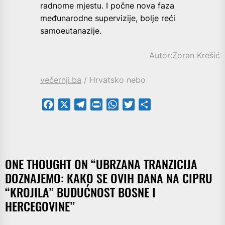
radnome mjestu. I počne nova faza
međunarodne supervizije, bolje reći
samoeutanazije.
Autor:Zoran Krešić
večernji.ba
/ Hrvatsko nebo
Facebook
X
Telegram
PrintFriendly
WhatsApp
Twitter
Share
ONE THOUGHT ON “
UBRZANA TRANZICIJA
DOZNAJEMO: KAKO SE OVIH DANA NA CIPRU
“KROJILA” BUDUĆNOST BOSNE I
HERCEGOVINE
”