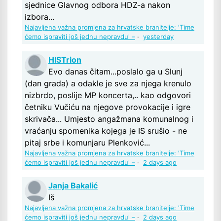
sjednice Glavnog odbora HDZ-a nakon
izbora...
Najavljena važna promjena za hrvatske branitelje: 'Time
ćemo ispraviti još jednu nepravdu' –
·
yesterday
HISTrion
Evo danas čitam...poslalo ga u Slunj
(dan grada) a odakle je sve za njega krenulo
nizbrdo, poslije MP koncerta,.. kao odgovori
četniku Vučiću na njegove provokacije i igre
skrivača... Umjesto angažmana komunalnog i
vraćanju spomenika kojega je IS srušio - ne
pitaj srbe i komunjaru Plenković...
Najavljena važna promjena za hrvatske branitelje: 'Time
ćemo ispraviti još jednu nepravdu' –
·
2 days ago
Janja Bakalić
Iš
Najavljena važna promjena za hrvatske branitelje: 'Time
ćemo ispraviti još jednu nepravdu' –
·
2 days ago