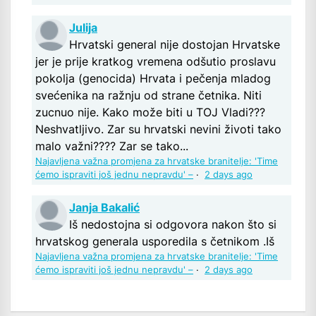
Julija
Hrvatski general nije dostojan Hrvatske
jer je prije kratkog vremena odšutio proslavu
pokolja (genocida) Hrvata i pečenja mladog
svećenika na ražnju od strane četnika. Niti
zucnuo nije. Kako može biti u TOJ Vladi???
Neshvatljivo. Zar su hrvatski nevini životi tako
malo važni???? Zar se tako...
Najavljena važna promjena za hrvatske branitelje: 'Time
ćemo ispraviti još jednu nepravdu' –
·
2 days ago
Janja Bakalić
Iš nedostojna si odgovora nakon što si
hrvatskog generala usporedila s četnikom .Iš
Najavljena važna promjena za hrvatske branitelje: 'Time
ćemo ispraviti još jednu nepravdu' –
·
2 days ago