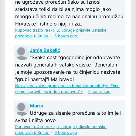
ne ugrožava proračun (iako su iznosi
sredstava toliki da bi se njima moglo jako
mnogo učiniti recimo za nacionalnu promidžbu
Hrvatske i istine o njoj, ili za...
Pupovac tražio reakciju, udruge prijavile ustaške
pozdrave u Kninu
·
5 hours ago
Janja Bakalić
"Svaka čast "gospodine jer odobravate
nazvati generala hrvatske vojske -đeneralom
,a moje upozoravanje na tu činjenicu nazivate
"grubi nasrtaj"! Ma bravo!
Najavljena važna promjena za hrvatske branitelje: 'Time
ćemo ispraviti još jednu nepravdu' –
·
7 hours ago
Mario
Udruge za sisanje proračuna a to im je i
svrha i ništa novo
Pupovac tražio reakciju, udruge prijavile ustaške
pozdrave u Kninu
·
9 hours ago