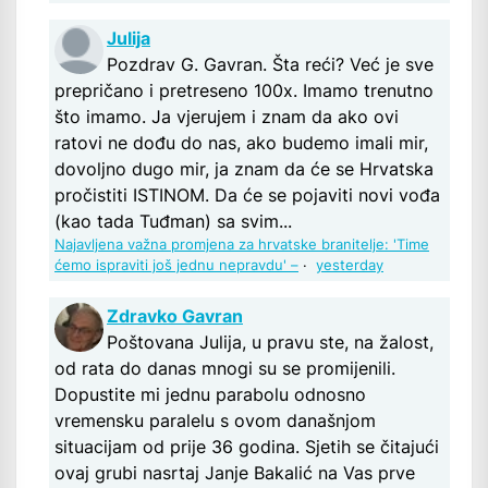
Julija
Pozdrav G. Gavran. Šta reći? Već je sve
prepričano i pretreseno 100x. Imamo trenutno
što imamo. Ja vjerujem i znam da ako ovi
ratovi ne dođu do nas, ako budemo imali mir,
dovoljno dugo mir, ja znam da će se Hrvatska
pročistiti ISTINOM. Da će se pojaviti novi vođa
(kao tada Tuđman) sa svim...
Najavljena važna promjena za hrvatske branitelje: 'Time
ćemo ispraviti još jednu nepravdu' –
·
yesterday
Zdravko Gavran
Poštovana Julija, u pravu ste, na žalost,
od rata do danas mnogi su se promijenili.
Dopustite mi jednu parabolu odnosno
vremensku paralelu s ovom današnjom
situacijam od prije 36 godina. Sjetih se čitajući
ovaj grubi nasrtaj Janje Bakalić na Vas prve