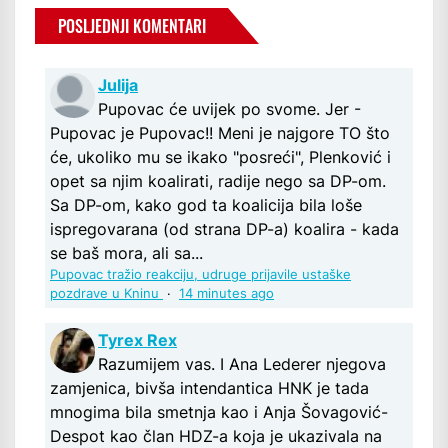
POSLJEDNJI KOMENTARI
Julija
Pupovac će uvijek po svome. Jer -
Pupovac je Pupovac!! Meni je najgore TO što
će, ukoliko mu se ikako "posreći", Plenković i
opet sa njim koalirati, radije nego sa DP-om.
Sa DP-om, kako god ta koalicija bila loše
ispregovarana (od strana DP-a) koalira - kada
se baš mora, ali sa...
Pupovac tražio reakciju, udruge prijavile ustaške
pozdrave u Kninu
·
14 minutes ago
Tyrex Rex
Razumijem vas. I Ana Lederer njegova
zamjenica, bivša intendantica HNK je tada
mnogima bila smetnja kao i Anja Šovagović-
Despot kao član HDZ-a koja je ukazivala na