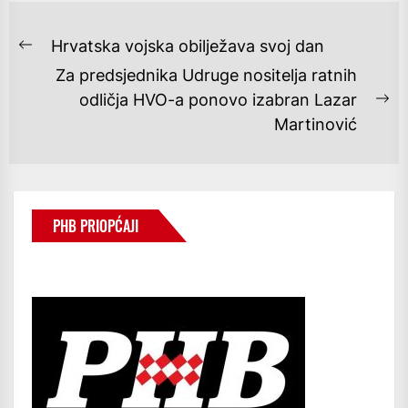
NAVIGACIJA
Hrvatska vojska obilježava svoj dan
Previous
OBJAVA
Za predsjednika Udruge nositelja ratnih
post:
odličja HVO-a ponovo izabran Lazar
Ne
Martinović
po
PHB PRIOPĆAJI