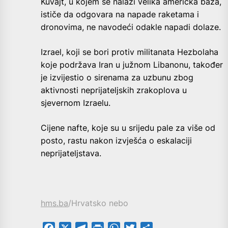
Kuvajt, u kojem se nalazi velika američka baza,
ističe da odgovara na napade raketama i
dronovima, ne navodeći odakle napadi dolaze.
Izrael, koji se bori protiv militanata Hezbolaha
koje podržava Iran u južnom Libanonu, također
je izvijestio o sirenama za uzbunu zbog
aktivnosti neprijateljskih zrakoplova u
sjevernom Izraelu.
Cijene nafte, koje su u srijedu pale za više od
posto, rastu nakon izvješća o eskalaciji
neprijateljstava.
hms.ba
/Hrvatsko nebo