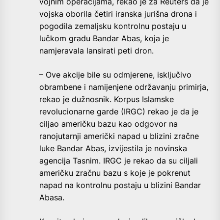
vojnim operacijama, rekao je za Reuters da je
vojska oborila četiri iranska jurišna drona i
pogodila zemaljsku kontrolnu postaju u
lučkom gradu Bandar Abas, koja je
namjeravala lansirati peti dron.
– Ove akcije bile su odmjerene, isključivo
obrambene i namijenjene održavanju primirja,
rekao je dužnosnik. Korpus Islamske
revolucionarne garde (IRGC) rekao je da je
ciljao američku bazu kao odgovor na
ranojutarnji američki napad u blizini zračne
luke Bandar Abas, izvijestila je novinska
agencija Tasnim. IRGC je rekao da su ciljali
američku zračnu bazu s koje je pokrenut
napad na kontrolnu postaju u blizini Bandar
Abasa.