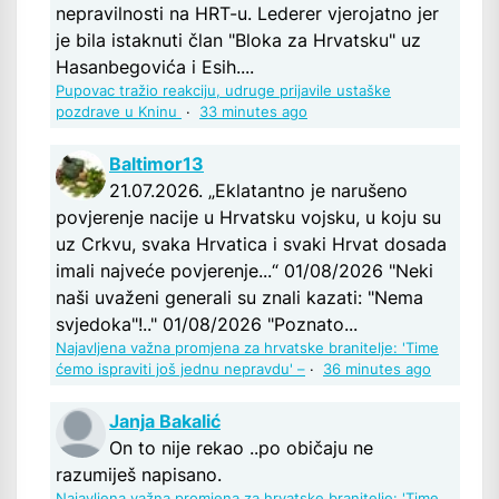
nepravilnosti na HRT-u. Lederer vjerojatno jer
je bila istaknuti član "Bloka za Hrvatsku" uz
Hasanbegovića i Esih....
Pupovac tražio reakciju, udruge prijavile ustaške
pozdrave u Kninu
·
33 minutes ago
Baltimor13
21.07.2026. „Eklatantno je narušeno
povjerenje nacije u Hrvatsku vojsku, u koju su
uz Crkvu, svaka Hrvatica i svaki Hrvat dosada
imali najveće povjerenje...“ 01/08/2026 "Neki
naši uvaženi generali su znali kazati: "Nema
svjedoka"!.." 01/08/2026 "Poznato...
Najavljena važna promjena za hrvatske branitelje: 'Time
ćemo ispraviti još jednu nepravdu' –
·
36 minutes ago
Janja Bakalić
On to nije rekao ..po običaju ne
razumiješ napisano.
Najavljena važna promjena za hrvatske branitelje: 'Time