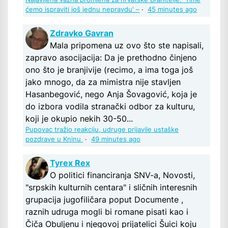
ćemo ispraviti još jednu nepravdu' –
·
45 minutes ago
Zdravko Gavran
Mala pripomena uz ovo što ste napisali,
zapravo asocijacija: Da je prethodno činjeno
ono što je branjivije (recimo, a ima toga još
jako mnogo, da za mimistra nije stavljen
Hasanbegović, nego Anja Šovagović, koja je
do izbora vodila stranački odbor za kulturu,
koji je okupio nekih 30-50...
Pupovac tražio reakciju, udruge prijavile ustaške
pozdrave u Kninu
·
49 minutes ago
Tyrex Rex
O politici financiranja SNV-a, Novosti,
"srpskih kulturnih centara" i sličnih interesnih
grupacija jugofiličara poput Documente ,
raznih udruga mogli bi romane pisati kao i
Čiča Obuljenu i njegovoj prijatelici Šuici koju