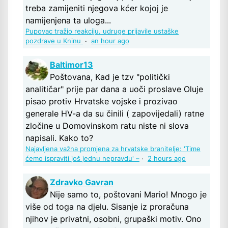
treba zamijeniti njegova kćer kojoj je
namijenjena ta uloga...
Pupovac tražio reakciju, udruge prijavile ustaške
pozdrave u Kninu
·
an hour ago
Baltimor13
Poštovana, Kad je tzv "politički
analitičar" prije par dana a uoči proslave Oluje
pisao protiv Hrvatske vojske i prozivao
generale HV-a da su činili ( zapovijedali) ratne
zločine u Domovinskom ratu niste ni slova
napisali. Kako to?
Najavljena važna promjena za hrvatske branitelje: 'Time
ćemo ispraviti još jednu nepravdu' –
·
2 hours ago
Zdravko Gavran
Nije samo to, poštovani Mario! Mnogo je
više od toga na djelu. Sisanje iz proračuna
njihov je privatni, osobni, grupaški motiv. Ono