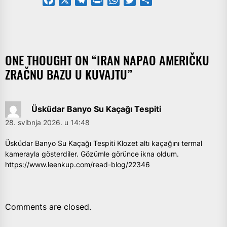
Facebook
X
Telegram
PrintFriendly
WhatsApp
Twitter
Share
ONE THOUGHT ON “
IRAN NAPAO AMERIČKU
ZRAČNU BAZU U KUVAJTU
”
Üsküdar Banyo Su Kaçağı Tespiti
28. svibnja 2026. u 14:48
Üsküdar Banyo Su Kaçağı Tespiti Klozet altı kaçağını termal
kamerayla gösterdiler. Gözümle görünce ikna oldum.
https://www.leenkup.com/read-blog/22346
Comments are closed.