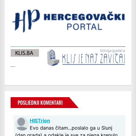
POSLJEDNJI KOMENTARI
HISTrion
Evo danas čitam...poslalo ga u Slunj
(dan grada) a odakle je sve za njega krenulo