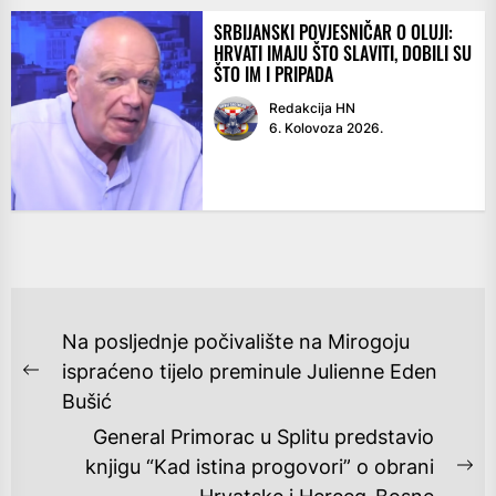
SRBIJANSKI POVJESNIČAR O OLUJI:
HRVATI IMAJU ŠTO SLAVITI, DOBILI SU
ŠTO IM I PRIPADA
Redakcija HN
6. Kolovoza 2026.
NAVIGACIJA
Na posljednje počivalište na Mirogoju
OBJAVA
ispraćeno tijelo preminule Julienne Eden
Previous
Bušić
post:
General Primorac u Splitu predstavio
knjigu “Kad istina progovori” o obrani
Ne