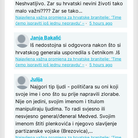
Neshvatljivo. Zar su hrvatski nevini životi tako
malo važni???? Zar se tako...
Najavljena važna promjena za hrvatske branitelje: 'Time
ćemo ispraviti još jednu nepravdu' –
·
5 hours ago
Janja Bakalić
Iš nedostojna si odgovora nakon što si
hrvatskog generala usporedila s četnikom .Iš
Najavljena važna promjena za hrvatske branitelje: 'Time
ćemo ispraviti još jednu nepravdu' –
·
5 hours ago
Julija
Najgori tip ljudi - političara su oni koji
svoje ime i ono što su prije napravili zlorabe.
Nije on jedini, svojim imenom i titulom
manipuliraju ljudima. To radi svjesno ili
nesvjesno general/đeneral Medved. Svojim
imenom štiti plenkovića i njegovo slavljenje
partizanske vojske (Brezovica),...
Najavljena važna promjena za hrvatske branitelje: 'Time