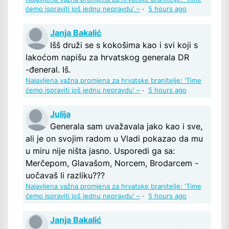
ćemo ispraviti još jednu nepravdu' –
·
5 hours ago
Janja Bakalić
Išš druži se s kokošima kao i svi koji s
lakoćom napišu za hrvatskog generala DR
-đeneral. Iš.
Najavljena važna promjena za hrvatske branitelje: 'Time
ćemo ispraviti još jednu nepravdu' –
·
5 hours ago
Julija
Generala sam uvažavala jako kao i sve,
ali je on svojim radom u Vladi pokazao da mu
u miru nije ništa jasno. Usporedi ga sa:
Merčepom, Glavašom, Norcem, Brodarcem -
uočavaš li razliku???
Najavljena važna promjena za hrvatske branitelje: 'Time
ćemo ispraviti još jednu nepravdu' –
·
5 hours ago
Janja Bakalić