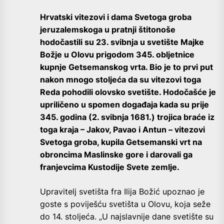
Hrvatski vitezovi i dama Svetoga groba
jeruzalemskoga u pratnji štitonoše
hodočastili su 23. svibnja u svetište Majke
Božje u Olovu prigodom 345. obljetnice
kupnje Getsemanskog vrta. Bio je to prvi put
nakon mnogo stoljeća da su vitezovi toga
Reda pohodili olovsko svetište. Hodočašće je
upriličeno u spomen događaja kada su prije
345. godina (2. svibnja 1681.) trojica braće iz
toga kraja – Jakov, Pavao i Antun – vitezovi
Svetoga groba, kupila Getsemanski vrt na
obroncima Maslinske gore i darovali ga
franjevcima Kustodije Svete zemlje.
Upravitelj svetišta fra Ilija Božić upoznao je
goste s poviješću svetišta u Olovu, koja seže
do 14. stoljeća. „U najslavnije dane svetište su