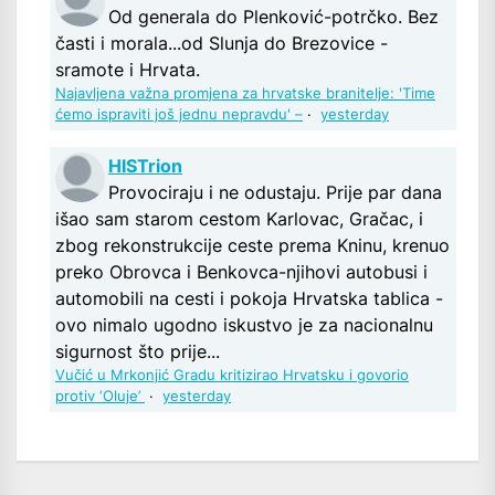
Od generala do Plenković-potrčko. Bez
časti i morala...od Slunja do Brezovice -
sramote i Hrvata.
Najavljena važna promjena za hrvatske branitelje: 'Time
ćemo ispraviti još jednu nepravdu' –
·
yesterday
HISTrion
Provociraju i ne odustaju. Prije par dana
išao sam starom cestom Karlovac, Gračac, i
zbog rekonstrukcije ceste prema Kninu, krenuo
preko Obrovca i Benkovca-njihovi autobusi i
automobili na cesti i pokoja Hrvatska tablica -
ovo nimalo ugodno iskustvo je za nacionalnu
sigurnost što prije...
Vučić u Mrkonjić Gradu kritizirao Hrvatsku i govorio
protiv ‘Oluje’
·
yesterday