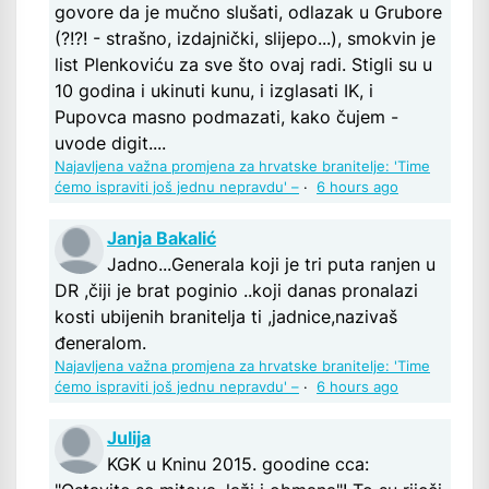
govore da je mučno slušati, odlazak u Grubore
(?!?! - strašno, izdajnički, slijepo...), smokvin je
list Plenkoviću za sve što ovaj radi. Stigli su u
10 godina i ukinuti kunu, i izglasati IK, i
Pupovca masno podmazati, kako čujem -
uvode digit....
Najavljena važna promjena za hrvatske branitelje: 'Time
ćemo ispraviti još jednu nepravdu' –
·
6 hours ago
Janja Bakalić
Jadno...Generala koji je tri puta ranjen u
DR ,čiji je brat poginio ..koji danas pronalazi
kosti ubijenih branitelja ti ,jadnice,nazivaš
đeneralom.
Najavljena važna promjena za hrvatske branitelje: 'Time
ćemo ispraviti još jednu nepravdu' –
·
6 hours ago
Julija
KGK u Kninu 2015. goodine cca: