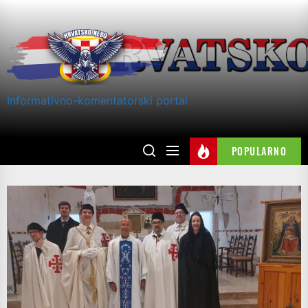
Skip
to
the
content
Informativno-komentatorski portal
POPULARNO