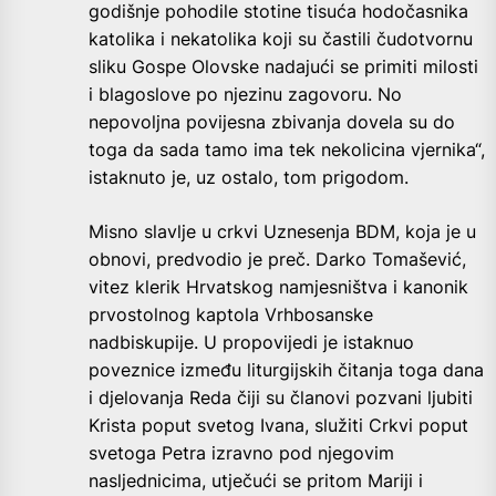
godišnje pohodile stotine tisuća hodočasnika
katolika i nekatolika koji su častili čudotvornu
sliku Gospe Olovske nadajući se primiti milosti
i blagoslove po njezinu zagovoru. No
nepovoljna povijesna zbivanja dovela su do
toga da sada tamo ima tek nekolicina vjernika“,
istaknuto je, uz ostalo, tom prigodom.
Misno slavlje u crkvi Uznesenja BDM, koja je u
obnovi, predvodio je preč. Darko Tomašević,
vitez klerik Hrvatskog namjesništva i kanonik
prvostolnog kaptola Vrhbosanske
nadbiskupije. U propovijedi je istaknuo
poveznice između liturgijskih čitanja toga dana
i djelovanja Reda čiji su članovi pozvani ljubiti
Krista poput svetog Ivana, služiti Crkvi poput
svetoga Petra izravno pod njegovim
nasljednicima, utječući se pritom Mariji i