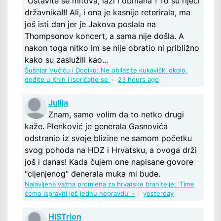
"Ostavite se mitova, laži i obmana"! To su riječi
državnika!!! Ali, i ona je kasnije reterirala, ma
još isti dan jer je Jakova poslala na
Thompsonov koncert, a sama nije došla. A
nakon toga nitko im se nije obratio ni približno
kako su zaslužili kao...
Šušnjar Vučiću i Dodiku: Ne obilazite kukavički okolo,
dođite u Knin i ispričajte se
·
23 hours ago
Julija
Znam, samo volim da to netko drugi
kaže. Plenković je generala Gasnovića
odstranio iz svoje blizine ne samom početku
svog pohoda na HDZ i Hrvatsku, a ovoga drži
još i danas! Kada čujem one napisane govore
"cijenjenog" đenerala muka mi bude.
Najavljena važna promjena za hrvatske branitelje: 'Time
ćemo ispraviti još jednu nepravdu' –
·
yesterday
HISTrion