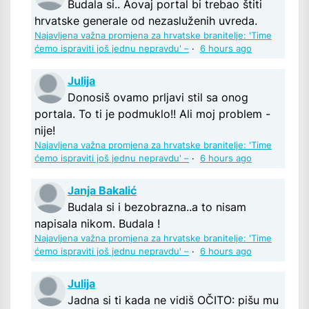
Budala si.. Aovaj portal bi trebao štiti
hrvatske generale od nezasluženih uvreda.
Najavljena važna promjena za hrvatske branitelje: 'Time
ćemo ispraviti još jednu nepravdu' –
·
6 hours ago
Julija
Donosiš ovamo prljavi stil sa onog
portala. To ti je podmuklo!! Ali moj problem -
nije!
Najavljena važna promjena za hrvatske branitelje: 'Time
ćemo ispraviti još jednu nepravdu' –
·
6 hours ago
Janja Bakalić
Budala si i bezobrazna..a to nisam
napisala nikom. Budala !
Najavljena važna promjena za hrvatske branitelje: 'Time
ćemo ispraviti još jednu nepravdu' –
·
6 hours ago
Julija
Jadna si ti kada ne vidiš OČITO: pišu mu