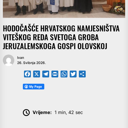
HODOČAŠĆE HRVATSKOG NAMJESNIŠTVA
VITEŠKOG REDA SVETOGA GROBA
JERUZALEMSKOGA GOSPI OLOVSKOJ
Ivan
26. Svibnja 2026.
Facebook
X
Telegram
PrintFriendly
WhatsApp
Twitter
Share
Vrijeme:
1 min, 42 sec