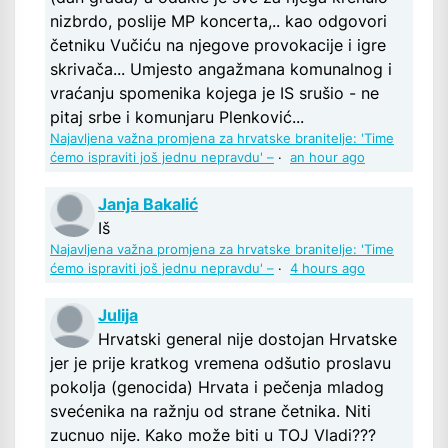
nizbrdo, poslije MP koncerta,.. kao odgovori
četniku Vučiću na njegove provokacije i igre
skrivača... Umjesto angažmana komunalnog i
vraćanju spomenika kojega je IS srušio - ne
pitaj srbe i komunjaru Plenković...
Najavljena važna promjena za hrvatske branitelje: 'Time
ćemo ispraviti još jednu nepravdu' –
·
an hour ago
Janja Bakalić
Iš
Najavljena važna promjena za hrvatske branitelje: 'Time
ćemo ispraviti još jednu nepravdu' –
·
4 hours ago
Julija
Hrvatski general nije dostojan Hrvatske
jer je prije kratkog vremena odšutio proslavu
pokolja (genocida) Hrvata i pečenja mladog
svećenika na ražnju od strane četnika. Niti
zucnuo nije. Kako može biti u TOJ Vladi???