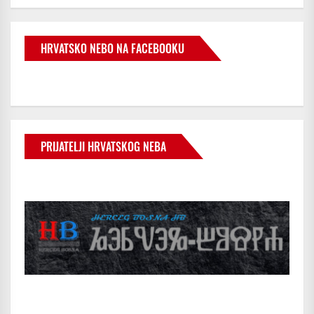
HRVATSKO NEBO NA FACEBOOKU
PRIJATELJI HRVATSKOG NEBA