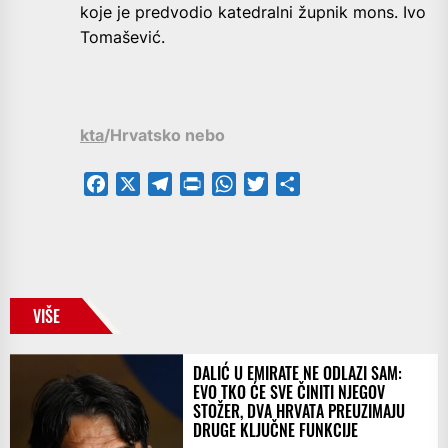
koje je predvodio katedralni župnik mons. Ivo
Tomašević.
kta
/Hrvatsko nebo
Facebook
X
Telegram
PrintFriendly
WhatsApp
Twitter
Share
VIŠE
DALIĆ U EMIRATE NE ODLAZI SAM:
EVO TKO ĆE SVE ČINITI NJEGOV
STOŽER, DVA HRVATA PREUZIMAJU
DRUGE KLJUČNE FUNKCIJE