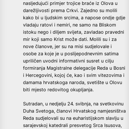
nasljedujući primjer trojice braće iz Olova u
darežljivosti prema Crkvi. Zajedno su molili
kako bi u ljudskim srcima, a napose ondje gdje
vladaju ratovi i nemiri, ne samo na Bliskom
istoku nego i diljem svijeta, zavladao pravedni
mir koji samo Krist može dati. Molili su i za
nove članove, jer su na misi sudjelovale i
osobe za koje je u poslijepodnevnim satima
upriličen uvodni informativni susret u cilju
formiranja Magistralne delegacije Reda u Bosni
i Hercegovini, kojoj će, kao i svim vitezovima i
damama hrvatskoga naroda, svetište u Olovu
biti mjesto redovitog okupljanja.
Sutradan, u nedjelju 24. svibnja, na svetkovinu
Duha Svetoga, članovi Hrvatskog namjesništva
Reda sudjelovali su na euharistijskom slavlju u
sarajevskoj katedrali presvetog Srca Isusova,