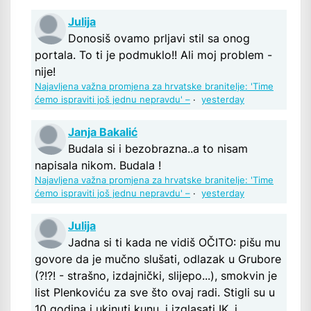
Julija
Donosiš ovamo prljavi stil sa onog
portala. To ti je podmuklo!! Ali moj problem -
nije!
Najavljena važna promjena za hrvatske branitelje: 'Time
ćemo ispraviti još jednu nepravdu' –
·
yesterday
Janja Bakalić
Budala si i bezobrazna..a to nisam
napisala nikom. Budala !
Najavljena važna promjena za hrvatske branitelje: 'Time
ćemo ispraviti još jednu nepravdu' –
·
yesterday
Julija
Jadna si ti kada ne vidiš OČITO: pišu mu
govore da je mučno slušati, odlazak u Grubore
(?!?! - strašno, izdajnički, slijepo...), smokvin je
list Plenkoviću za sve što ovaj radi. Stigli su u
10 godina i ukinuti kunu, i izglasati IK, i