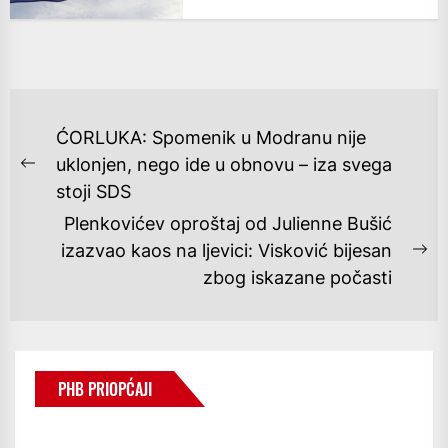
NAVIGACIJA
ĆORLUKA: Spomenik u Modranu nije
OBJAVA
uklonjen, nego ide u obnovu – iza svega
Previous
stoji SDS
post:
Plenkovićev oproštaj od Julienne Bušić
izazvao kaos na ljevici: Visković bijesan
Ne
zbog iskazane počasti
po
PHB PRIOPĆAJI