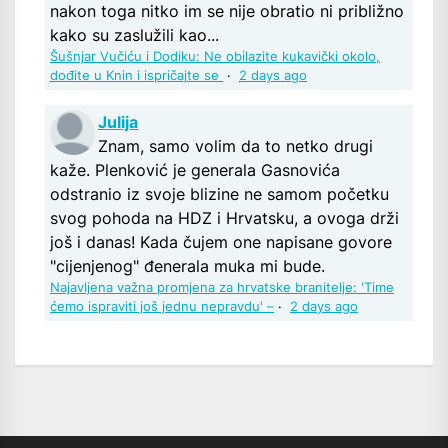
nakon toga nitko im se nije obratio ni približno
kako su zaslužili kao...
Šušnjar Vučiću i Dodiku: Ne obilazite kukavički okolo,
dođite u Knin i ispričajte se
·
2 days ago
Julija
Znam, samo volim da to netko drugi
kaže. Plenković je generala Gasnovića
odstranio iz svoje blizine ne samom početku
svog pohoda na HDZ i Hrvatsku, a ovoga drži
još i danas! Kada čujem one napisane govore
"cijenjenog" đenerala muka mi bude.
Najavljena važna promjena za hrvatske branitelje: 'Time
ćemo ispraviti još jednu nepravdu' –
·
2 days ago