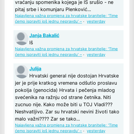
vraćanju spomenika kojega je IS srušio - ne
pitaj srbe i komunjaru Plenković...
Najavljena važna promjena za hrvatske branitelje: 'Time
ćemo ispraviti još jednu nepravdu' –
·
yesterday
Janja Bakalić
Iš
Najavljena važna promjena za hrvatske branitelje: 'Time
ćemo ispraviti još jednu nepravdu' –
·
yesterday
Julija
Hrvatski general nije dostojan Hrvatske
jer je prije kratkog vremena odšutio proslavu
pokolja (genocida) Hrvata i pečenja mladog
svećenika na ražnju od strane četnika. Niti
zucnuo nije. Kako može biti u TOJ Vladi???
Neshvatljivo. Zar su hrvatski nevini životi tako
malo važni???? Zar se tako...
Najavljena važna promjena za hrvatske branitelje: 'Time
ćemo ispraviti još jednu nepravdu' –
·
yesterday