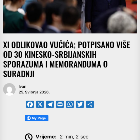
XI ODLIKOVAO VUČIĆA; POTPISANO VIŠE
OD 30 KINESKO-SRBIJANSKIH
SPORAZUMA I MEMORANDUMA O
SURADNJI
Ivan
25. Svibnja 2026.
Facebook
X
Telegram
PrintFriendly
WhatsApp
Twitter
Share
Vrijeme:
2 min, 2 sec