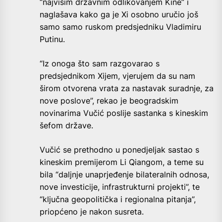
“najvišim državnim odlikovanjem Kine” i
naglašava kako ga je Xi osobno uručio još
samo samo ruskom predsjedniku Vladimiru
Putinu.
“Iz onoga što sam razgovarao s
predsjednikom Xijem, vjerujem da su nam
širom otvorena vrata za nastavak suradnje, za
nove poslove”, rekao je beogradskim
novinarima Vučić poslije sastanka s kineskim
šefom države.
Vučić se prethodno u ponedjeljak sastao s
kineskim premijerom Li Qiangom, a teme su
bila “daljnje unaprjeđenje bilateralnih odnosa,
nove investicije, infrastrukturni projekti”, te
“ključna geopolitička i regionalna pitanja”,
priopćeno je nakon susreta.