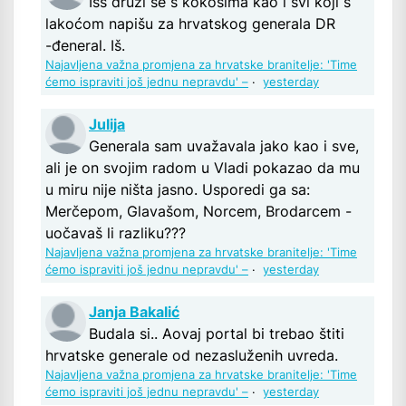
Išš druži se s kokošima kao i svi koji s
lakoćom napišu za hrvatskog generala DR
-đeneral. Iš.
Najavljena važna promjena za hrvatske branitelje: 'Time
ćemo ispraviti još jednu nepravdu' –
·
yesterday
Julija
Generala sam uvažavala jako kao i sve,
ali je on svojim radom u Vladi pokazao da mu
u miru nije ništa jasno. Usporedi ga sa:
Merčepom, Glavašom, Norcem, Brodarcem -
uočavaš li razliku???
Najavljena važna promjena za hrvatske branitelje: 'Time
ćemo ispraviti još jednu nepravdu' –
·
yesterday
Janja Bakalić
Budala si.. Aovaj portal bi trebao štiti
hrvatske generale od nezasluženih uvreda.
Najavljena važna promjena za hrvatske branitelje: 'Time
ćemo ispraviti još jednu nepravdu' –
·
yesterday