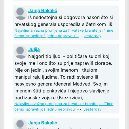
Janja Bakalić
Iš nedostojna si odgovora nakon što si
hrvatskog generala usporedila s četnikom .Iš
Najavljena važna promjena za hrvatske branitelje: 'Time
ćemo ispraviti još jednu nepravdu' –
·
yesterday
Julija
Najgori tip ljudi - političara su oni koji
svoje ime i ono što su prije napravili zlorabe.
Nije on jedini, svojim imenom i titulom
manipuliraju ljudima. To radi svjesno ili
nesvjesno general/đeneral Medved. Svojim
imenom štiti plenkovića i njegovo slavljenje
partizanske vojske (Brezovica),...
Najavljena važna promjena za hrvatske branitelje: 'Time
ćemo ispraviti još jednu nepravdu' –
·
yesterday
Janja Bakalić