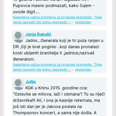
Pupovca masno podmazati, kako čujem -
uvode digit....
Najavljena važna promjena za hrvatske branitelje: 'Time
ćemo ispraviti još jednu nepravdu' –
·
yesterday
Janja Bakalić
Jadno...Generala koji je tri puta ranjen u
DR ,čiji je brat poginio ..koji danas pronalazi
kosti ubijenih branitelja ti ,jadnice,nazivaš
đeneralom.
Najavljena važna promjena za hrvatske branitelje: 'Time
ćemo ispraviti još jednu nepravdu' –
·
yesterday
Julija
KGK u Kninu 2015. goodine cca:
"Ostavite se mitova, laži i obmana"! To su riječi
državnika!!! Ali, i ona je kasnije reterirala, ma
još isti dan jer je Jakova poslala na
Thompsonov koncert, a sama nije došla. A