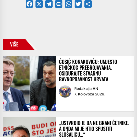
Facebook
X
Telegram
PrintFriendly
WhatsApp
Twitter
Share
VIŠE
ĆOSIĆ KONAKOVIĆU: UMJESTO
ETNIČKOG PREBROJAVANJA,
OSIGURAJTE STVARNU
RAVNOPRAVNOST HRVATA
Redakcija HN
7. Kolovoza 2026.
„USTVRDIO JE DA NE BRANI ČETNIKE.
A ONDA MI JE HTIO SPUSTITI
SLUŠALICU…“