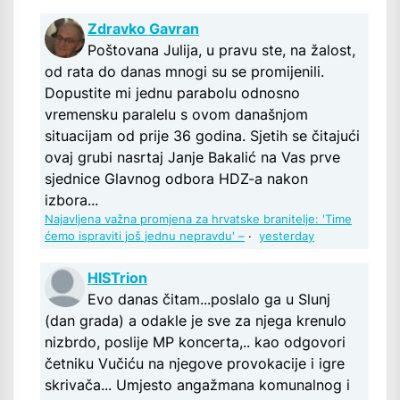
Zdravko Gavran
Poštovana Julija, u pravu ste, na žalost,
od rata do danas mnogi su se promijenili.
Dopustite mi jednu parabolu odnosno
vremensku paralelu s ovom današnjom
situacijam od prije 36 godina. Sjetih se čitajući
ovaj grubi nasrtaj Janje Bakalić na Vas prve
sjednice Glavnog odbora HDZ-a nakon
izbora...
Najavljena važna promjena za hrvatske branitelje: 'Time
ćemo ispraviti još jednu nepravdu' –
·
yesterday
HISTrion
Evo danas čitam...poslalo ga u Slunj
(dan grada) a odakle je sve za njega krenulo
nizbrdo, poslije MP koncerta,.. kao odgovori
četniku Vučiću na njegove provokacije i igre
skrivača... Umjesto angažmana komunalnog i