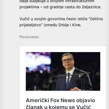
dalje sudjeluje u brojnim infrastrukturnim
projektima – od gradnje cesta do željeznice.
Vučić u svojim govorima često ističe “čelično
prijateljstvo” između Srbije i Kine.
Povezano: