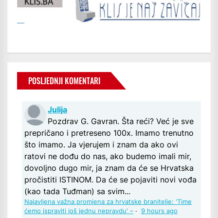
POSLJEDNJI KOMENTARI
Julija
Pozdrav G. Gavran. Šta reći? Već je sve
prepričano i pretreseno 100x. Imamo trenutno
što imamo. Ja vjerujem i znam da ako ovi
ratovi ne dođu do nas, ako budemo imali mir,
dovoljno dugo mir, ja znam da će se Hrvatska
pročistiti ISTINOM. Da će se pojaviti novi vođa
(kao tada Tuđman) sa svim...
Najavljena važna promjena za hrvatske branitelje: 'Time
ćemo ispraviti još jednu nepravdu' –
·
9 hours ago