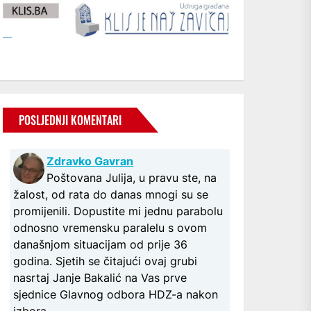
POSLJEDNJI KOMENTARI
Zdravko Gavran
Poštovana Julija, u pravu ste, na
žalost, od rata do danas mnogi su se
promijenili. Dopustite mi jednu parabolu
odnosno vremensku paralelu s ovom
današnjom situacijam od prije 36
godina. Sjetih se čitajući ovaj grubi
nasrtaj Janje Bakalić na Vas prve
sjednice Glavnog odbora HDZ-a nakon
izbora...