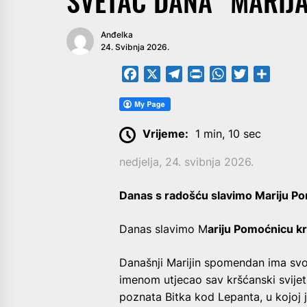
SVETAC DANA “MARIJ
Anđelka
24. Svibnja 2026.
Facebook
X
Telegram
PrintFriendly
WhatsApp
Twitter
Share
Vrijeme:
1 min, 10 sec
nedjelja, 24. svibnja 2026.
Danas s radošću slavimo Mariju P
Danas slavimo M
ariju Pomoćnicu k
Današnji Marijin spomendan ima svoj
imenom utjecao sav kršćanski svijet
poznata Bitka kod Lepanta, u kojoj 