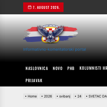
Skip
7. AUGUST 2026.
to
the
content
Informativno-komentatorski portal
KOLUMNISTI H
NASLOVNICA
NOVO
PHB
PRIJAVAK
Home
2026
svibanj
24
SVETAC DAN