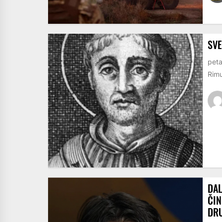
SVE
peta
Rimu
DAL
ČIN
DRU