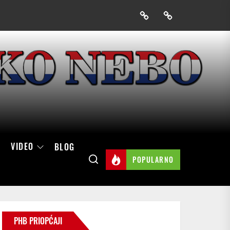
Prijavak
Skini
mobilnu
aplikaciju
Hrvatskog
neba
VIDEO
BLOG
POPULARNO
PHB PRIOPĆAJI