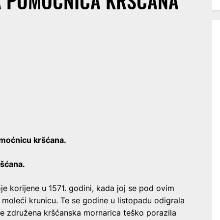
A POMOĆNICA KRŠĆANA”
omoćnicu kršćana.
ršćana.
e korijene u 1571. godini, kada joj se pod ovim
 moleći krunicu. Te se godine u listopadu odigrala
je združena kršćanska mornarica teško porazila