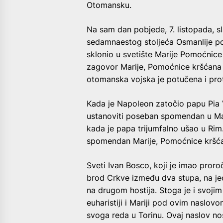
Otomansku.
Na sam dan pobjede, 7. listopada, s
sedamnaestog stoljeća Osmanlije po 
sklonio u svetište Marije Pomoćnice
zagovor Marije, Pomoćnice kršćana 
otomanska vojska je potučena i prot
Kada je Napoleon zatočio papu Pia V
ustanoviti poseban spomendan u Mari
kada je papa trijumfalno ušao u Rim
spomendan Marije, Pomoćnice kršć
Sveti Ivan Bosco, koji je imao pror
brod Crkve između dva stupa, na je
na drugom hostija. Stoga je i svoji
euharistiji i Mariji pod ovim naslo
svoga reda u Torinu. Ovaj naslov nos