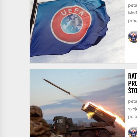
peta
Među
pred
RAT
PRO
ŠTO
peta
svoj
pora