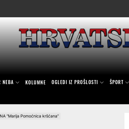
R NEBA
OGLEDI IZ PROŠLOSTI
ŠPORT
KOLUMNE
A “Marija Pomoćnica kršćana”