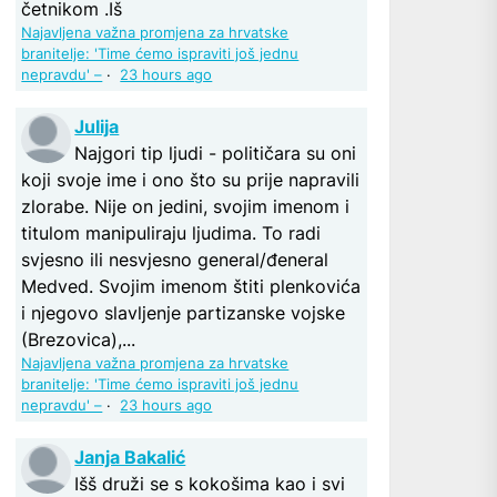
četnikom .Iš
Najavljena važna promjena za hrvatske
branitelje: 'Time ćemo ispraviti još jednu
nepravdu' –
·
23 hours ago
Julija
Najgori tip ljudi - političara su oni
koji svoje ime i ono što su prije napravili
zlorabe. Nije on jedini, svojim imenom i
titulom manipuliraju ljudima. To radi
svjesno ili nesvjesno general/đeneral
Medved. Svojim imenom štiti plenkovića
i njegovo slavljenje partizanske vojske
(Brezovica),...
Najavljena važna promjena za hrvatske
branitelje: 'Time ćemo ispraviti još jednu
nepravdu' –
·
23 hours ago
Janja Bakalić
Išš druži se s kokošima kao i svi