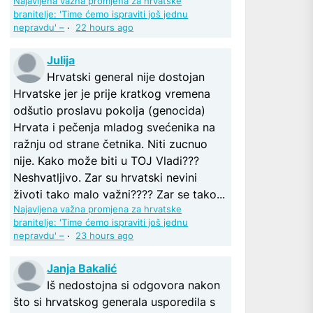
Najavljena važna promjena za hrvatske
branitelje: 'Time ćemo ispraviti još jednu
nepravdu' –
·
22 hours ago
Julija
Hrvatski general nije dostojan
Hrvatske jer je prije kratkog vremena
odšutio proslavu pokolja (genocida)
Hrvata i pečenja mladog svećenika na
ražnju od strane četnika. Niti zucnuo
nije. Kako može biti u TOJ Vladi???
Neshvatljivo. Zar su hrvatski nevini
životi tako malo važni???? Zar se tako...
Najavljena važna promjena za hrvatske
branitelje: 'Time ćemo ispraviti još jednu
nepravdu' –
·
23 hours ago
Janja Bakalić
Iš nedostojna si odgovora nakon
što si hrvatskog generala usporedila s