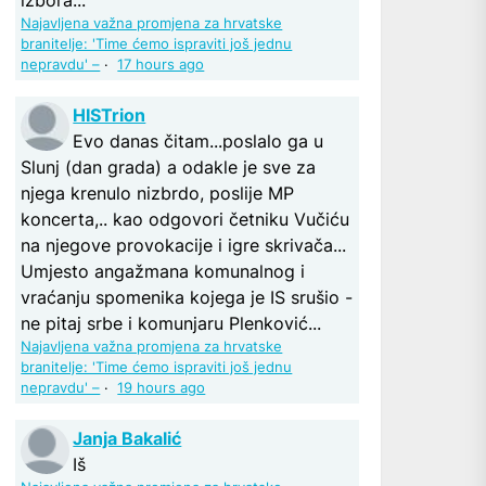
Najavljena važna promjena za hrvatske
branitelje: 'Time ćemo ispraviti još jednu
nepravdu' –
·
17 hours ago
HISTrion
Evo danas čitam...poslalo ga u
Slunj (dan grada) a odakle je sve za
njega krenulo nizbrdo, poslije MP
koncerta,.. kao odgovori četniku Vučiću
na njegove provokacije i igre skrivača...
Umjesto angažmana komunalnog i
vraćanju spomenika kojega je IS srušio -
ne pitaj srbe i komunjaru Plenković...
Najavljena važna promjena za hrvatske
branitelje: 'Time ćemo ispraviti još jednu
nepravdu' –
·
19 hours ago
Janja Bakalić
Iš