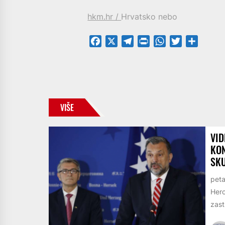
hkm.hr /
Hrvatsko nebo
Facebook
X
Telegram
PrintFriendly
WhatsApp
Twitter
Share
VIŠE
VID
KON
SK
peta
Herc
zast