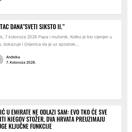
TAC DANA”SVETI SIKSTO II.”
k, 7 kolovoza 2026 Papa i mučenik. Koliko je bio cijenjen u
, dokazuje i činjenica da je uz apostole...
Anđelka
7. Kolovoza 2026.
IĆ U EMIRATE NE ODLAZI SAM: EVO TKO ĆE SVE
ITI NJEGOV STOŽER, DVA HRVATA PREUZIMAJU
GE KLJUČNE FUNKCIJE