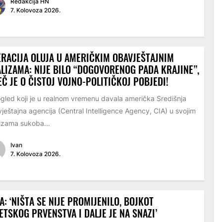
Redakcija HN
7. Kolovoza 2026.
RACIJA OLUJA U AMERIČKIM OBAVJEŠTAJNIM
LIZAMA: NIJE BILO “DOGOVORENOG PADA KRAJINE”,
EČ JE O ČISTOJ VOJNO-POLITIČKOJ POBJEDI!
led koji je u realnom vremenu davala američka Središnja
ještajna agencija (Central Intelligence Agency, CIA) u svojim
izama sukoba...
Ivan
7. Kolovoza 2026.
A: ‘NIŠTA SE NIJE PROMIJENILO, BOJKOT
ETSKOG PRVENSTVA I DALJE JE NA SNAZI’