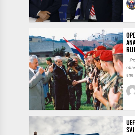
OPE
ANA
RIJ
„Pog
obav
anal
UEF
SVJ