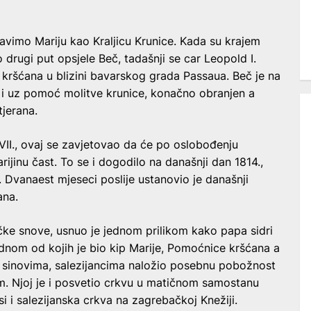
lavimo Mariju kao Kraljicu Krunice. Kada su krajem
drugi put opsjele Beč, tadašnji se car Leopold I.
 kršćana u blizini bavarskog grada Passaua. Beč je na
i uz pomoć molitve krunice, konačno obranjen a
jerana.
II., ovaj se zavjetovao da će po oslobođenju
jinu čast. To se i dogodilo na današnji dan 1814.,
. Dvanaest mjeseci poslije ustanovio je današnji
ana.
očke snove, usnuo je jednom prilikom kako papa sidri
dnom od kojih je bio kip Marije, Pomoćnice kršćana a
m sinovima, salezijancima naložio posebnu pobožnost
vom. Njoj je i posvetio crkvu u matičnom samostanu
i i salezijanska crkva na zagrebačkoj Knežiji.