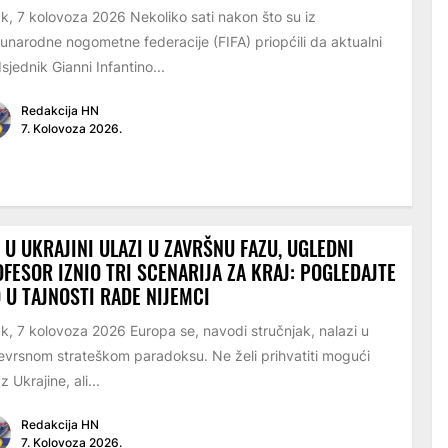
k, 7 kolovoza 2026 Nekoliko sati nakon što su iz
narodne nogometne federacije (FIFA) priopćili da aktualni
sjednik Gianni Infantino...
Redakcija HN
7. Kolovoza 2026.
 U UKRAJINI ULAZI U ZAVRŠNU FAZU, UGLEDNI
FESOR IZNIO TRI SCENARIJA ZA KRAJ: POGLEDAJTE
 U TAJNOSTI RADE NIJEMCI
k, 7 kolovoza 2026 Europa se, navodi stručnjak, nalazi u
evrsnom strateškom paradoksu. Ne želi prihvatiti mogući
z Ukrajine, ali...
Redakcija HN
7. Kolovoza 2026.