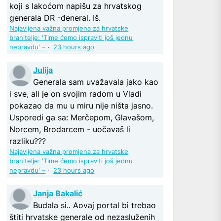
koji s lakoćom napišu za hrvatskog
generala DR -đeneral. Iš.
Najavljena važna promjena za hrvatske
branitelje: 'Time ćemo ispraviti još jednu
nepravdu' –
·
23 hours ago
Julija
Generala sam uvažavala jako kao
i sve, ali je on svojim radom u Vladi
pokazao da mu u miru nije ništa jasno.
Usporedi ga sa: Merčepom, Glavašom,
Norcem, Brodarcem - uočavaš li
razliku???
Najavljena važna promjena za hrvatske
branitelje: 'Time ćemo ispraviti još jednu
nepravdu' –
·
23 hours ago
Janja Bakalić
Budala si.. Aovaj portal bi trebao
štiti hrvatske generale od nezasluženih