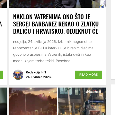
H
NAKLON VATRENIMA ONO ŠTO JE
A
SERGEJ BARBAREZ REKAO O ZLATKU
DALIĆU I HRVATSKOJ, ODJEKNUT ĆE
nedjelja, 24. svibnja 2026. Izbornik nogometne
reprezentacije BiH u intervjuu je biranim riječima
govorio o uspjesima Vatrenih, istaknuvši ih kao
model kojem treba težiti. Posebne...
Redakcija HN
READ MORE
24. Svibnja 2026.