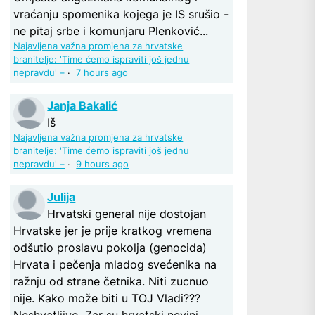
vraćanju spomenika kojega je IS srušio -
ne pitaj srbe i komunjaru Plenković...
Najavljena važna promjena za hrvatske
branitelje: 'Time ćemo ispraviti još jednu
nepravdu' –
·
7 hours ago
Janja Bakalić
Iš
Najavljena važna promjena za hrvatske
branitelje: 'Time ćemo ispraviti još jednu
nepravdu' –
·
9 hours ago
Julija
Hrvatski general nije dostojan
Hrvatske jer je prije kratkog vremena
odšutio proslavu pokolja (genocida)
Hrvata i pečenja mladog svećenika na
ražnju od strane četnika. Niti zucnuo
nije. Kako može biti u TOJ Vladi???
Neshvatljivo. Zar su hrvatski nevini