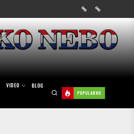
Prijavak
Skini
mobilnu
aplikaciju
Hrvatskog
neba
VIDEO
BLOG
POPULARNO