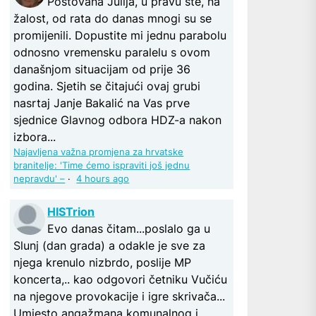
Poštovana Julija, u pravu ste, na
žalost, od rata do danas mnogi su se
promijenili. Dopustite mi jednu parabolu
odnosno vremensku paralelu s ovom
današnjom situacijam od prije 36
godina. Sjetih se čitajući ovaj grubi
nasrtaj Janje Bakalić na Vas prve
sjednice Glavnog odbora HDZ-a nakon
izbora...
Najavljena važna promjena za hrvatske
branitelje: 'Time ćemo ispraviti još jednu
nepravdu' –
·
4 hours ago
HISTrion
Evo danas čitam...poslalo ga u
Slunj (dan grada) a odakle je sve za
njega krenulo nizbrdo, poslije MP
koncerta,.. kao odgovori četniku Vučiću
na njegove provokacije i igre skrivača...
Umjesto angažmana komunalnog i