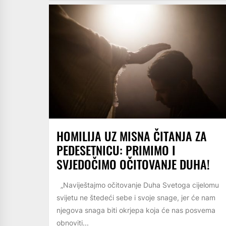
HOMILIJA UZ MISNA ČITANJA ZA
PEDESETNICU: PRIMIMO I
SVJEDOČIMO OČITOVANJE DUHA!
„Naviještajmo očitovanje Duha Svetoga cijelomu
svijetu ne štedeći sebe i svoje snage, jer će nam
njegova snaga biti okrjepa koja će nas posvema
obnoviti...