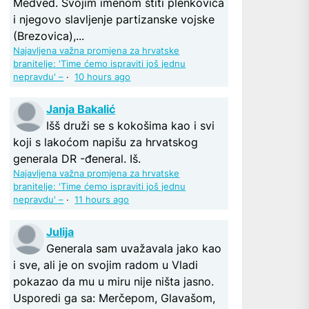
Medved. Svojim imenom štiti plenkovića
i njegovo slavljenje partizanske vojske
(Brezovica),...
Najavljena važna promjena za hrvatske
branitelje: 'Time ćemo ispraviti još jednu
nepravdu' –
·
10 hours ago
Janja Bakalić
Išš druži se s kokošima kao i svi
koji s lakoćom napišu za hrvatskog
generala DR -đeneral. Iš.
Najavljena važna promjena za hrvatske
branitelje: 'Time ćemo ispraviti još jednu
nepravdu' –
·
11 hours ago
Julija
Generala sam uvažavala jako kao
i sve, ali je on svojim radom u Vladi
pokazao da mu u miru nije ništa jasno.
Usporedi ga sa: Merčepom, Glavašom,