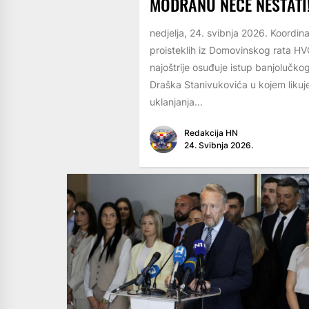
MODRANU NEĆE NESTATI
nedjelja, 24. svibnja 2026. Koordin
proisteklih iz Domovinskog rata HV
najoštrije osuđuje istup banjolučk
Draška Stanivukovića u kojem liku
uklanjanja...
Redakcija HN
24. Svibnja 2026.