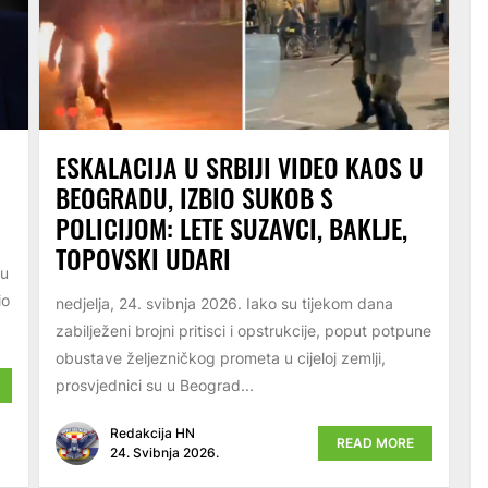
ESKALACIJA U SRBIJI VIDEO KAOS U
BEOGRADU, IZBIO SUKOB S
POLICIJOM: LETE SUZAVCI, BAKLJE,
TOPOVSKI UDARI
 u
io
nedjelja, 24. svibnja 2026. Iako su tijekom dana
zabilježeni brojni pritisci i opstrukcije, poput potpune
obustave željezničkog prometa u cijeloj zemlji,
prosvjednici su u Beograd...
Redakcija HN
READ MORE
24. Svibnja 2026.