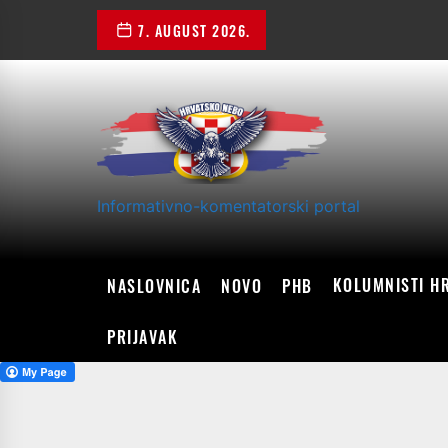
Skip
7. AUGUST 2026.
to
the
content
Informativno-komentatorski portal
KOLUMNISTI H
NASLOVNICA
NOVO
PHB
PRIJAVAK