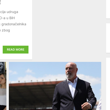
!
acija udruga
O-a u BiH
og gradonačelnika
je zbog
READ MORE