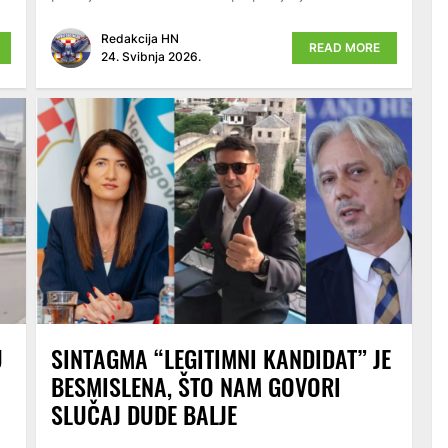
Redakcija HN
READ MORE
24. Svibnja 2026.
U
SINTAGMA “LEGITIMNI KANDIDAT” JE
BESMISLENA, ŠTO NAM GOVORI
SLUČAJ DUDE BALJE