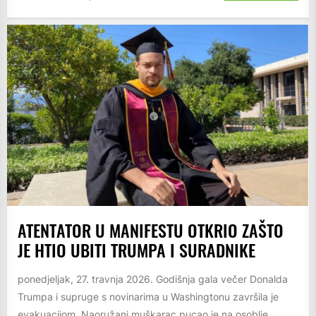
ATENTATOR U MANIFESTU OTKRIO ZAŠTO
JE HTIO UBITI TRUMPA I SURADNIKE
ponedjeljak, 27. travnja 2026. Godišnja gala večer Donalda
Trumpa i supruge s novinarima u Washingtonu završila je
evakuacijom. Naoružani muškarac pucao je na osoblje,