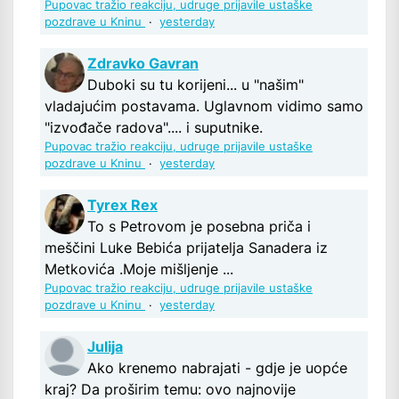
Pupovac tražio reakciju, udruge prijavile ustaške
pozdrave u Kninu
·
yesterday
Zdravko Gavran
Duboki su tu korijeni... u "našim"
vladajućim postavama. Uglavnom vidimo samo
"izvođače radova".... i suputnike.
Pupovac tražio reakciju, udruge prijavile ustaške
pozdrave u Kninu
·
yesterday
Tyrex Rex
To s Petrovom je posebna priča i
meščini Luke Bebića prijatelja Sanadera iz
Metkovića .Moje mišljenje ...
Pupovac tražio reakciju, udruge prijavile ustaške
pozdrave u Kninu
·
yesterday
Julija
Ako krenemo nabrajati - gdje je uopće
kraj? Da proširim temu: ovo najnovije