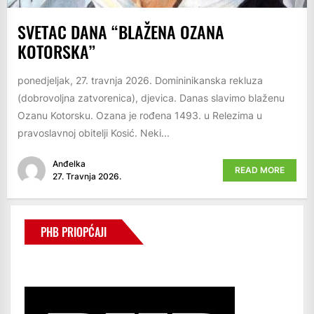
SVETAC DANA “BLAŽENA OZANA
KOTORSKA”
ponedjeljak, 27. travnja 2026. Domininikanska rekluza
(dobrovoljna zatvorenica), djevica. Danas slavimo blaženu
Ozanu Kotorsku. Ozana je rođena 1493. u Relezima u
pravoslavnoj obitelji Kosić. Neki...
Anđelka
READ MORE
27. Travnja 2026.
PHB PRIOPĆAJI