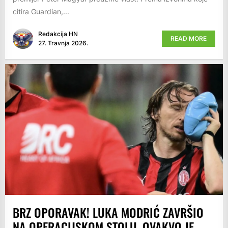
citira Guardian,...
Redakcija HN
READ MORE
27. Travnja 2026.
BRZ OPORAVAK! LUKA MODRIĆ ZAVRŠIO
NA OPERACIJSKOM STOLU, OVAKVO JE