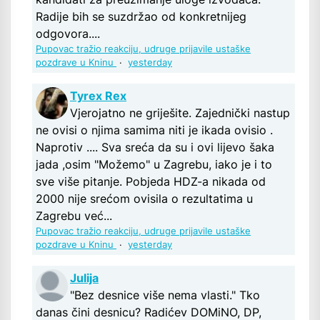
Radije bih se suzdržao od konkretnijeg
odgovora....
Pupovac tražio reakciju, udruge prijavile ustaške
pozdrave u Kninu
·
yesterday
Tyrex Rex
Vjerojatno ne griješite. Zajednički nastup
ne ovisi o njima samima niti je ikada ovisio .
Naprotiv .... Sva sreća da su i ovi lijevo šaka
jada ,osim "Možemo" u Zagrebu, iako je i to
sve više pitanje. Pobjeda HDZ-a nikada od
2000 nije srećom ovisila o rezultatima u
Zagrebu već...
Pupovac tražio reakciju, udruge prijavile ustaške
pozdrave u Kninu
·
yesterday
Julija
"Bez desnice više nema vlasti." Tko
danas čini desnicu? Radićev DOMiNO, DP,