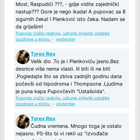
Most, Raspudići ???, - gdje vidite zajednički
nastup??? Gore je nego ikada! A pupovac sa 8
sigurnih čeka! I Plenković isto čeka. Nadam se
da griješim!
Pupovac tražio reakciju, udruge prijavile ustaške
pozdrave u Kninu
·
yesterday
Tyrex Rex
Velik dio .To je i Plenkoviću jasno.Bez
desnice više nema vlasti. Ili biti ili ne biti
.Pogledajte što se zbiva zadnjih godinu dana
počevši od hipodroma i Thompsona .Ljudima
je puna kapa Pupovčevih "Ustašoida".
Pupovac tražio reakciju, udruge prijavile ustaške
pozdrave u Kninu
·
yesterday
Tyrex Rex
Čudna vremena. Mnogo toga je ostalo
nejasno. PS-što bi vi rekli uz "izvođače