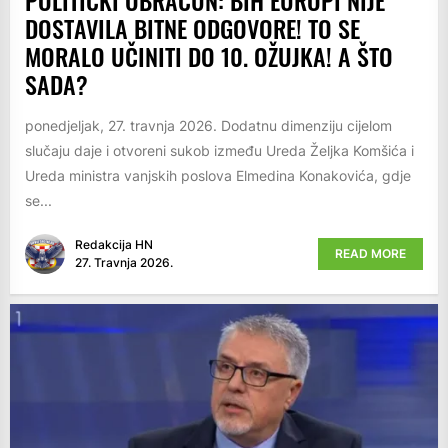
DOSTAVILA BITNE ODGOVORE! TO SE
MORALO UČINITI DO 10. OŽUJKA! A ŠTO
SADA?
ponedjeljak, 27. travnja 2026. Dodatnu dimenziju cijelom
slučaju daje i otvoreni sukob između Ureda Željka Komšića i
Ureda ministra vanjskih poslova Elmedina Konakovića, gdje
se...
Redakcija HN
READ MORE
27. Travnja 2026.