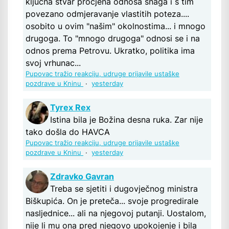
ključna stvar procjena odnosa snaga i s tim
povezano odmjeravanje vlastitih poteza....
osobito u ovim "našim" okolnostima... i mnogo
drugoga. To "mnogo drugoga" odnosi se i na
odnos prema Petrovu. Ukratko, politika ima
svoj vrhunac...
Pupovac tražio reakciju, udruge prijavile ustaške
pozdrave u Kninu
·
yesterday
Tyrex Rex
Istina bila je Božina desna ruka. Zar nije
tako došla do HAVCA
Pupovac tražio reakciju, udruge prijavile ustaške
pozdrave u Kninu
·
yesterday
Zdravko Gavran
Treba se sjetiti i dugovječnog ministra
Biškupića. On je preteča... svoje progredirale
nasljednice... ali na njegovoj putanji. Uostalom,
nije li mu ona pred njegovo upokojenje i bila