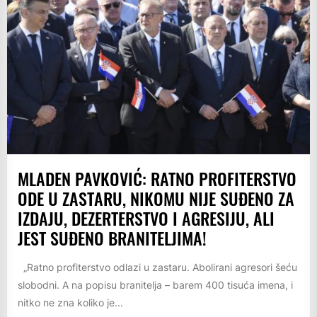
MLADEN PAVKOVIĆ: RATNO PROFITERSTVO
ODE U ZASTARU, NIKOMU NIJE SUĐENO ZA
IZDAJU, DEZERTERSTVO I AGRESIJU, ALI
JEST SUĐENO BRANITELJIMA!
„Ratno profiterstvo odlazi u zastaru. Abolirani agresori šeću
slobodni. A na popisu branitelja – barem 400 tisuća imena, i
nitko ne zna koliko je...