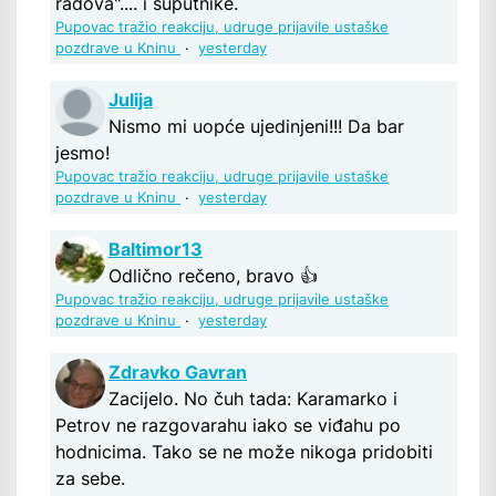
radova".... i suputnike.
Pupovac tražio reakciju, udruge prijavile ustaške
pozdrave u Kninu
·
yesterday
Julija
Nismo mi uopće ujedinjeni!!! Da bar
jesmo!
Pupovac tražio reakciju, udruge prijavile ustaške
pozdrave u Kninu
·
yesterday
Baltimor13
Odlično rečeno, bravo 👍
Pupovac tražio reakciju, udruge prijavile ustaške
pozdrave u Kninu
·
yesterday
Zdravko Gavran
Zacijelo. No čuh tada: Karamarko i
Petrov ne razgovarahu iako se viđahu po
hodnicima. Tako se ne može nikoga pridobiti
za sebe.