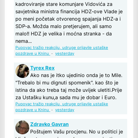
kadroviranje stare komunjare Vidovića za
savjetnika ministra financija HDZ-ove Vlade je
po meni početak otvorenog spajanja HDZ-a i
SDP-a. Možda malo pretjerujem, ali samo
malo!! HDZ je velika i moćna stranka - da
nema...
Pupovac tražio reakciju, udruge prijavile ustaške
pozdrave u Kninu
·
yesterday
Tyrex Rex
Ako nas je itko ujedinio onda je to Mile.
"Trebalo bi mu dignuti spomenik". kao što je
istina da ako treba taj može uvijek uletiti.Prije
za Ustašku kunu,a sada mu je dobar i Euro.
Pupovac tražio reakciju, udruge prijavile ustaške
pozdrave u Kninu
·
yesterday
Zdravko Gavran
Poštujem Vašu procjenu. No u politici je