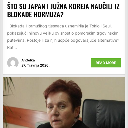
ŠTO SU JAPAN I JUŽNA KOREJA NAUČILI IZ
BLOKADE HORMUZA?
Blokada Hormuškog tjesnaca uznemirila je Tokio i Seul,
pokazujući njihovu veliku ovisnost o pomorskim trgovinskim
putevima. Postoje li za njih uopće odgovarajuće alternative?
Rat...
Anđelka
READ MORE
27. Travnja 2026.