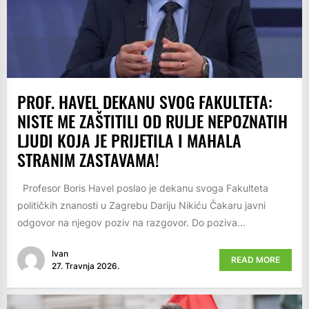
PROF. HAVEL DEKANU SVOG FAKULTETA:
NISTE ME ZAŠTITILI OD RULJE NEPOZNATIH
LJUDI KOJA JE PRIJETILA I MAHALA
STRANIM ZASTAVAMA!
Profesor Boris Havel poslao je dekanu svoga Fakulteta
političkih znanosti u Zagrebu Dariju Nikiću Čakaru javni
odgovor na njegov poziv na razgovor. Do poziva...
Ivan
READ MORE
27. Travnja 2026.