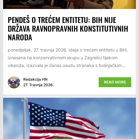
PENDEŠ O TREĆEM ENTITETU: BIH NIJE
DRŽAVA RAVNOPRAVNIH KONSTITUTIVNIH
NARODA
ponedjeljak, 27. travnja 2026. Ideja o trećem entitetu u BiH,
iznesena na konzervativnom skupu u Zagrebu tijekom
vikenda, izazvala je danas osudu stranaka s bošnjačkim...
Redakcija HN
READ MORE
27. Travnja 2026.