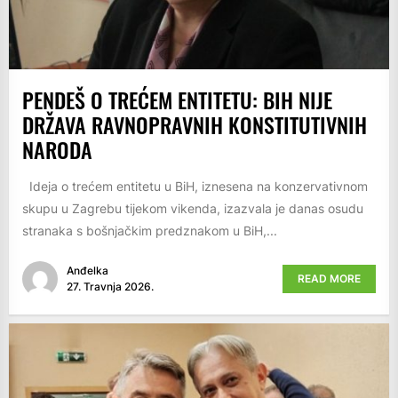
PENDEŠ O TREĆEM ENTITETU: BIH NIJE
DRŽAVA RAVNOPRAVNIH KONSTITUTIVNIH
NARODA
Ideja o trećem entitetu u BiH, iznesena na konzervativnom
skupu u Zagrebu tijekom vikenda, izazvala je danas osudu
stranaka s bošnjačkim predznakom u BiH,...
Anđelka
READ MORE
27. Travnja 2026.