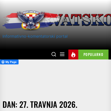
Skip
to
the
content
Informativno-komentatorski portal
POPULARNO
DAN:
27. TRAVNJA 2026.