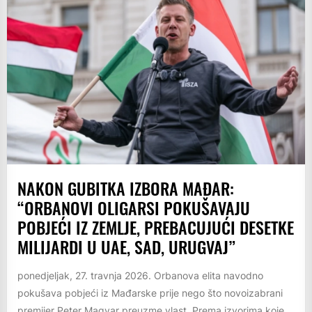
NAKON GUBITKA IZBORA MAĐAR:
“ORBANOVI OLIGARSI POKUŠAVAJU
POBJEĆI IZ ZEMLJE, PREBACUJUĆI DESETKE
MILIJARDI U UAE, SAD, URUGVAJ”
ponedjeljak, 27. travnja 2026. Orbanova elita navodno
pokušava pobjeći iz Mađarske prije nego što novoizabrani
premijer Peter Magyar preuzme vlast. Prema izvorima koje