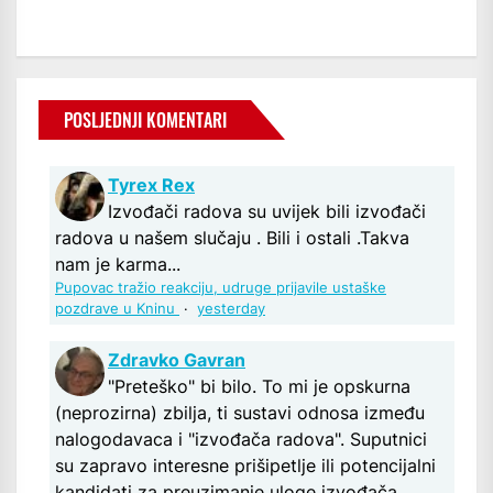
POSLJEDNJI KOMENTARI
Tyrex Rex
Izvođači radova su uvijek bili izvođači
radova u našem slučaju . Bili i ostali .Takva
nam je karma...
Pupovac tražio reakciju, udruge prijavile ustaške
pozdrave u Kninu
·
yesterday
Zdravko Gavran
"Preteško" bi bilo. To mi je opskurna
(neprozirna) zbilja, ti sustavi odnosa između
nalogodavaca i "izvođača radova". Suputnici
su zapravo interesne prišipetlje ili potencijalni
kandidati za preuzimanje uloge izvođača.