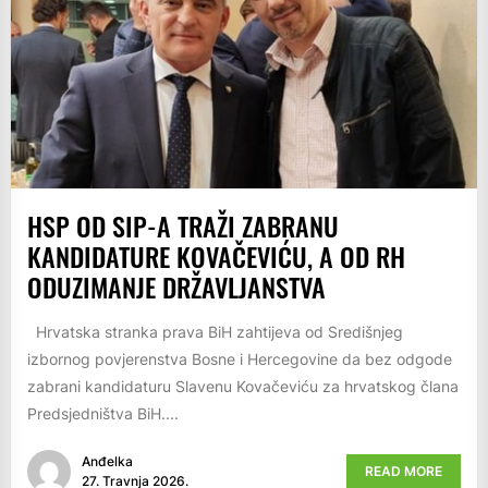
HSP OD SIP-A TRAŽI ZABRANU
KANDIDATURE KOVAČEVIĆU, A OD RH
ODUZIMANJE DRŽAVLJANSTVA
Hrvatska stranka prava BiH zahtijeva od Središnjeg
izbornog povjerenstva Bosne i Hercegovine da bez odgode
zabrani kandidaturu Slavenu Kovačeviću za hrvatskog člana
Predsjedništva BiH....
Anđelka
READ MORE
27. Travnja 2026.