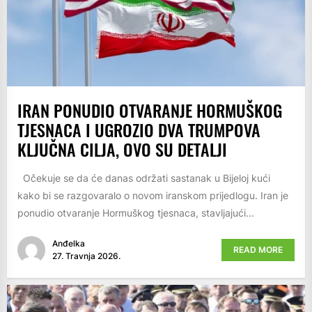
IRAN PONUDIO OTVARANJE HORMUŠKOG
TJESNACA I UGROZIO DVA TRUMPOVA
KLJUČNA CILJA, OVO SU DETALJI
Očekuje se da će danas održati sastanak u Bijeloj kući
kako bi se razgovaralo o novom iranskom prijedlogu. Iran je
ponudio otvaranje Hormuškog tjesnaca, stavljajući...
Anđelka
READ MORE
27. Travnja 2026.