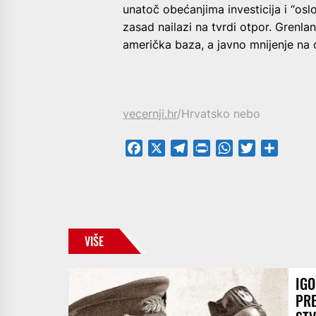
unatoč obećanjima investicija i “osl
zasad nailazi na tvrdi otpor. Grenlan
američka baza, a javno mnijenje na 
vecernji.hr
/Hrvatsko nebo
Facebook
X
Telegram
PrintFriendly
WhatsApp
Twitter
Share
VIŠE
IGO
PR