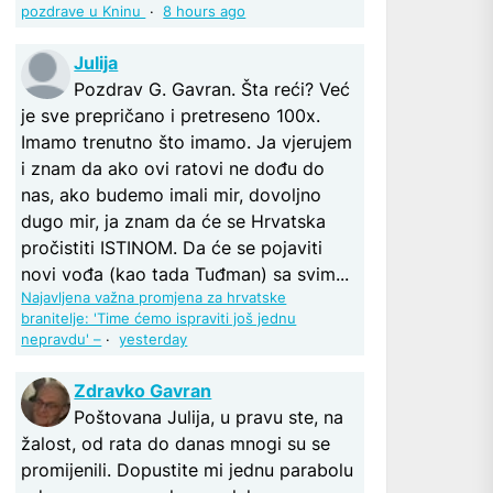
pozdrave u Kninu
·
8 hours ago
Julija
Pozdrav G. Gavran. Šta reći? Već
je sve prepričano i pretreseno 100x.
Imamo trenutno što imamo. Ja vjerujem
i znam da ako ovi ratovi ne dođu do
nas, ako budemo imali mir, dovoljno
dugo mir, ja znam da će se Hrvatska
pročistiti ISTINOM. Da će se pojaviti
novi vođa (kao tada Tuđman) sa svim...
Najavljena važna promjena za hrvatske
branitelje: 'Time ćemo ispraviti još jednu
nepravdu' –
·
yesterday
Zdravko Gavran
Poštovana Julija, u pravu ste, na
žalost, od rata do danas mnogi su se
promijenili. Dopustite mi jednu parabolu