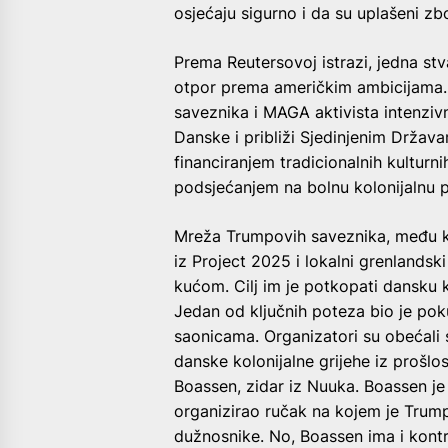
osjećaju sigurno i da su uplašeni 
Prema Reutersovoj istrazi, jedna stv
otpor prema američkim ambicijama. 
saveznika i MAGA aktivista intenziv
Danske i približi Sjedinjenim Državam
financiranjem tradicionalnih kultur
podsjećanjem na bolnu kolonijalnu 
Mreža Trumpovih saveznika, među koj
iz Project 2025 i lokalni grenlandski
kućom. Cilj im je potkopati dansku
Jedan od ključnih poteza bio je pok
saonicama. Organizatori su obećali 
danske kolonijalne grijehe iz prošlo
Boassen, zidar iz Nuuka. Boassen je
organizirao ručak na kojem je Trum
dužnosnike. No, Boassen ima i kontr