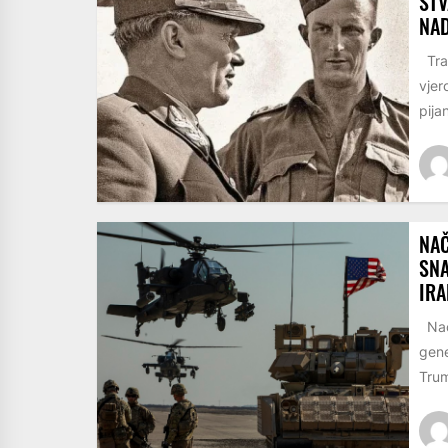
STV
NA
Trag
vjer
pijan
NAČ
SNA
IR
Nače
gene
Trum