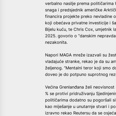
verbalno nasilje prema političarima 
snaga i predsjednik američke Arktičke
financira projekte preko nevladine o
koji obećava privatne investicije i š
Bijelu kuću, te Chris Cox, umjetnik 
2025. govorio o “danskim nepravdam
nezakonita.
Napori MAGA mreže izazvali su žest
vladajuće stranke, rekao je da su a
željenog. “Mentalni teror koji smo d
doveo je do potpuno suprotnog rezul
Većina Grenlanđana želi neovisnost 
% se protivi pridruživanju Sjedinje
političarima dodatno su pogoršali si
kao miješanje u unutarnje stvari i p
izravno rekao Reutersu da se osjećaj