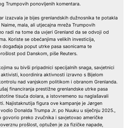
zbog Trumpovih ponovljenih komentara.
ar izazvala je bijes grenlandskih dužnosnika te potakla
Naime, mala, ali utjecajna mreža Trumpovih
no radi na tome da uvjeri Grenland da se odvoji od
a. Koriste se obećanjima velikih investicija,
nih događaja poput utrke pasa saonicama te
prošlost pod Danskom, piše Reuters.
ima su bivši pripadnici specijalnih snaga, savjetnici
 aktivisti, koordinira aktivnosti izravno s Bijelom
 kontrolu nad vanjskom politikom i obranom Grenlanda.
ušaj financiranja prestižne grenlandske utrke pasa
stotine tisuća dolara, a istovremeno su naglašavali
sti. Najistaknutija figura ove kampanje je Jørgen
 vodio Donalda Trumpa Jr. po Nuuku u siječnju 2025.,
p govorio preko zvučnika i savjetovao američke
overznu prošlost, optužen je za fizičke napade,