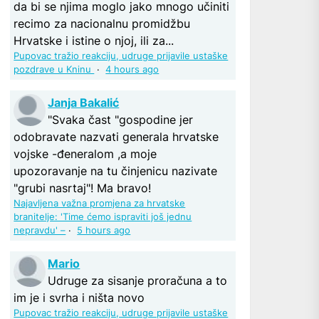
da bi se njima moglo jako mnogo učiniti
recimo za nacionalnu promidžbu
Hrvatske i istine o njoj, ili za...
Pupovac tražio reakciju, udruge prijavile ustaške
pozdrave u Kninu
·
4 hours ago
Janja Bakalić
"Svaka čast "gospodine jer
odobravate nazvati generala hrvatske
vojske -đeneralom ,a moje
upozoravanje na tu činjenicu nazivate
"grubi nasrtaj"! Ma bravo!
Najavljena važna promjena za hrvatske
branitelje: 'Time ćemo ispraviti još jednu
nepravdu' –
·
5 hours ago
Mario
Udruge za sisanje proračuna a to
im je i svrha i ništa novo
Pupovac tražio reakciju, udruge prijavile ustaške