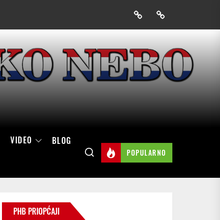
Prijavak
Skini
mobilnu
aplikaciju
Hrvatskog
neba
VIDEO
BLOG
POPULARNO
PHB PRIOPĆAJI