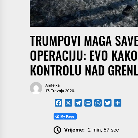
TRUMPOVI MAGA SAVE
OPERACIJU: EVO KAK
KONTROLU NAD GREN
Anđelka
17. Travnja 2026.
Facebook
X
Telegram
PrintFriendly
WhatsApp
Twitter
Share
Vrijeme:
2 min, 57 sec