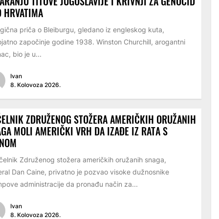
ARANJU TITOVE JUGOSLAVIJE I KRIVNJI ZA GENOCID
D HRVATIMA
ična priča o Bleiburgu, gledano iz engleskog kuta,
ojatno započinje godine 1938. Winston Churchill, arogantni
ac, bio je u...
Ivan
8. Kolovoza 2026.
ELNIK ZDRUŽENOG STOŽERA AMERIČKIH ORUŽANIH
GA MOLI AMERIČKI VRH DA IZAĐE IZ RATA S
ANOM
lnik Združenog stožera američkih oružanih snaga,
ral Dan Caine, privatno je pozvao visoke dužnosnike
pove administracije da pronađu način za...
Ivan
8. Kolovoza 2026.