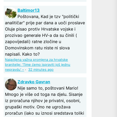
Baltimor13
Poštovana, Kad je tzv "politički
analitičar" prije par dana a uoči proslave
Oluje pisao protiv Hrvatske vojske i
prozivao generale HV-a da su činili (
zapovijedali) ratne zločine u
Domovinskom ratu niste ni slova
napisali. Kako to?
Najavljena važna promjena za hrvatske
branitelje: 'Time ćemo ispraviti još jednu
nepravdu' –
·
32 minutes ago
Zdravko Gavran
Nije samo to, poštovani Mario!
Mnogo je više od toga na djelu. Sisanje
iz proračuna njihov je privatni, osobni,
grupaški motiv. Ono ne ugrožava
proračun (iako su iznosi sredstava toliki