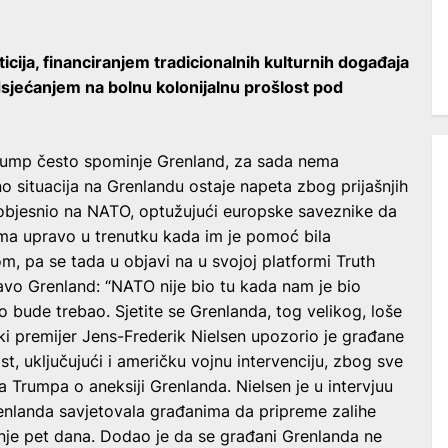
icija, financiranjem tradicionalnih kulturnih događaja
sjećanjem na bolnu kolonijalnu prošlost pod
Trump često spominje Grenland, za sada nema
no situacija na Grenlandu ostaje napeta zbog prijašnjih
objesnio na NATO, optužujući europske saveznike da
ama upravo u trenutku kada im je pomoć bila
m, pa se tada u objavi na u svojoj platformi Truth
o Grenland: “NATO nije bio tu kada nam je bio
 bude trebao. Sjetite se Grenlanda, tog velikog, loše
i premijer Jens-Frederik Nielsen upozorio je građane
 uključujući i američku vojnu intervenciju, zbog sve
a Trumpa o aneksiji Grenlanda. Nielsen je u intervjuu
enlanda savjetovala građanima da pripreme zalihe
nje pet dana. Dodao je da se građani Grenlanda ne