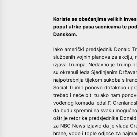
Koriste se obećanjima velikih invest
poput utrke pasa saonicama te pod
Danskom.
Iako američki predsjednik Donald 
službenih vojnih planova za akciju, 
izjava Trumpa. Nedavno je Trump p
su okrenuli leđa Sjedinjenim Držav
najpotrebnija tijekom sukoba s Irano
Social Trump ponovo dotaknuo uprav
trebao i neće biti tu ako nam ponovo
vođenog komada leda!!!”. Grenlandsk
da budu spremni na svaku mogućnost,
oštrije retorike predsjednika Donald
za NBC News izjavio da je vlada Gr
hrane, vode i tople odjeće za najma