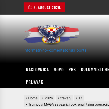
Skip
8. AUGUST 2026.
to
the
content
Informativno-komentatorski portal
KOLUMNISTI H
NASLOVNICA
NOVO
PHB
PRIJAVAK
Home
2026
travanj
17
Trumpovi MAGA saveznici pokrenuli tajnu operaci