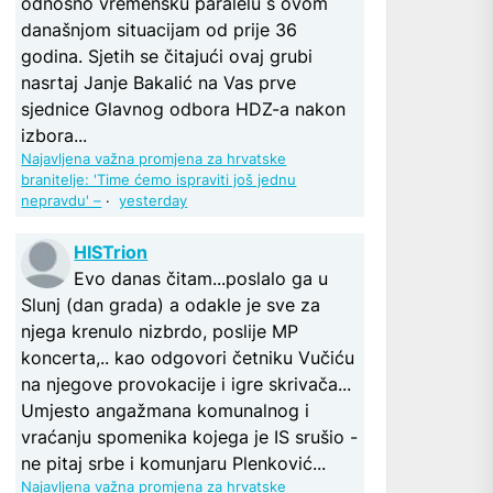
odnosno vremensku paralelu s ovom
današnjom situacijam od prije 36
godina. Sjetih se čitajući ovaj grubi
nasrtaj Janje Bakalić na Vas prve
sjednice Glavnog odbora HDZ-a nakon
izbora...
Najavljena važna promjena za hrvatske
branitelje: 'Time ćemo ispraviti još jednu
nepravdu' –
·
yesterday
HISTrion
Evo danas čitam...poslalo ga u
Slunj (dan grada) a odakle je sve za
njega krenulo nizbrdo, poslije MP
koncerta,.. kao odgovori četniku Vučiću
na njegove provokacije i igre skrivača...
Umjesto angažmana komunalnog i
vraćanju spomenika kojega je IS srušio -
ne pitaj srbe i komunjaru Plenković...
Najavljena važna promjena za hrvatske