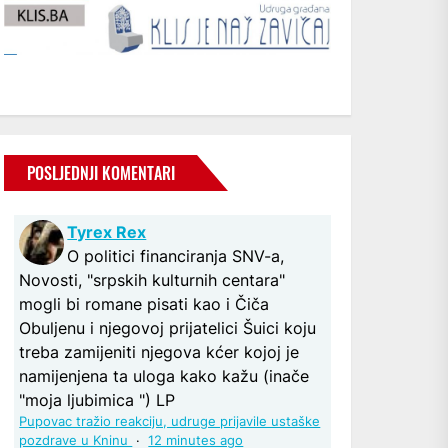
POSLJEDNJI KOMENTARI
Tyrex Rex
O politici financiranja SNV-a,
Novosti, "srpskih kulturnih centara"
mogli bi romane pisati kao i Čiča
Obuljenu i njegovoj prijatelici Šuici koju
treba zamijeniti njegova kćer kojoj je
namijenjena ta uloga kako kažu (inače
"moja ljubimica ") LP
Pupovac tražio reakciju, udruge prijavile ustaške
pozdrave u Kninu
·
12 minutes ago