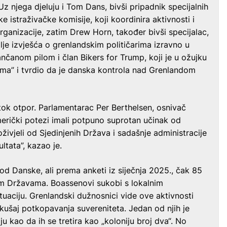
Uz njega djeluju i Tom Dans, bivši pripadnik specijalnih
 istraživačke komisije, koji koordinira aktivnosti i
rganizacije, zatim Drew Horn, također bivši specijalac,
alje izvješća o grenlandskim političarima izravno u
lančanom pilom i član Bikers for Trump, koji je u ožujku
a” i tvrdio da je danska kontrola nad Grenlandom
ok otpor. Parlamentarac Per Berthelsen, osnivač
merički potezi imali potpuno suprotan učinak od
oživjeli od Sjedinjenih Država i sadašnje administracije
tata”, kazao je.
od Danske, ali prema anketi iz siječnja 2025., čak 85
nim Državama. Boassenovi sukobi s lokalnim
tuaciju. Grenlandski dužnosnici vide ove aktivnosti
okušaj potkopavanja suvereniteta. Jedan od njih je
u kao da ih se tretira kao „koloniju broj dva“. No