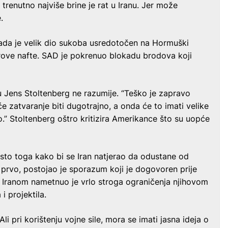
trenutno najviše brine je rat u Iranu. Jer može
.
 tada je velik dio sukoba usredotočen na Hormuški
sirove nafte. SAD je pokrenuo blokadu brodova koji
u Jens Stoltenberg ne razumije. “Teško je zapravo
će zatvaranje biti dugotrajno, a onda će to imati velike
.” Stoltenberg oštro kritizira Amerikance što su uopće
jesto toga kako bi se Iran natjerao da odustane od
 prvo, postojao je sporazum koji je dogovoren prije
 Iranom nametnuo je vrlo stroga ograničenja njihovom
i projektila.
 Ali pri korištenju vojne sile, mora se imati jasna ideja o