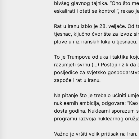
bivšeg glavnog tajnika. “Ono što me 
eskalirati i oteti se kontroli”, rekao je
Rat u Iranu izbio je 28. veljače. Od
tjesnac, ključno čvorište za izvoz 
plove u i iz iranskih luka u tjesnacu.
To je Trumpova odluka i taktika koj
razumjeti svrhu (…) Postoji rizik da 
posljedice za svjetsko gospodarstvo
započeli rat u Iranu.
Na pitanje što je trebalo učiniti um
nuklearnih ambicija, odgovara: “Kao
dosta godina. Nuklearni sporazum s
programu razvoja nuklearnog oružja 
Važno je vršiti velik pritisak na Iran.