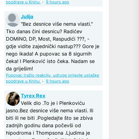
pozdrave u Kninu
·
9 hours ago
Julija
"Bez desnice više nema vlasti."
Tko danas čini desnicu? Radićev
DOMiNO, DP, Most, Raspudići ???, -
gdje vidite zajednički nastup??? Gore je
nego ikada! A pupovac sa 8 sigurnih
čeka! I Plenković isto čeka. Nadam se
da griješim!
Pupovac tražio reakciju, udruge prijavile ustaške
pozdrave u Kninu
·
9 hours ago
Tyrex Rex
Velik dio .To je i Plenkoviću
jasno.Bez desnice više nema vlasti. Ili
biti ili ne biti .Pogledajte što se zbiva
zadnjih godinu dana počevši od
hipodroma i Thompsona .Ljudima je