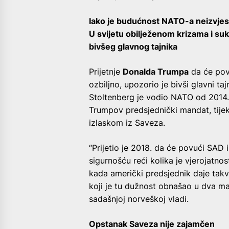
Iako je budućnost NATO-a neizvjesn
U svijetu obilježenom krizama i suk
bivšeg glavnog tajnika
Prijetnje
Donalda Trumpa
da će pov
ozbiljno, upozorio je bivši glavni t
Stoltenberg je vodio NATO od 2014. 
Trumpov predsjednički mandat, tijek
izlaskom iz Saveza.
“Prijetio je 2018. da će povući SAD
sigurnošću reći kolika je vjerojatno
kada američki predsjednik daje takve
koji je tu dužnost obnašao u dva man
sadašnjoj norveškoj vladi.
Opstanak Saveza nije zajamčen