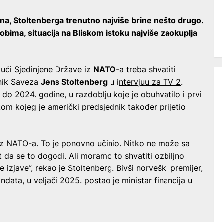
a, Stoltenberga trenutno najviše brine nešto drugo.
obima, situacija na Bliskom istoku najviše zaokuplja
ući Sjedinjene Države iz
NATO
-a treba shvatiti
ajnik Saveza
Jens Stoltenberg
u i
ntervjuu za TV 2
.
do 2024. godine, u razdoblju koje je obuhvatilo i prvi
om kojeg je američki predsjednik također prijetio
 iz NATO-a. To je ponovno učinio. Nitko ne može sa
st da se to dogodi. Ali moramo to shvatiti ozbiljno
 izjave”, rekao je Stoltenberg. Bivši norveški premijer,
data, u veljači 2025. postao je ministar financija u