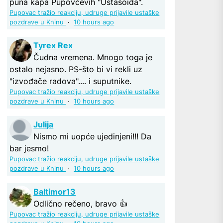
puna kapa Pupovčevih "Ustašoida".
Pupovac tražio reakciju, udruge prijavile ustaške
pozdrave u Kninu
·
10 hours ago
Tyrex Rex
Čudna vremena. Mnogo toga je
ostalo nejasno. PS-što bi vi rekli uz
"izvođače radova".... i suputnike.
Pupovac tražio reakciju, udruge prijavile ustaške
pozdrave u Kninu
·
10 hours ago
Julija
Nismo mi uopće ujedinjeni!!! Da
bar jesmo!
Pupovac tražio reakciju, udruge prijavile ustaške
pozdrave u Kninu
·
10 hours ago
Baltimor13
Odlično rečeno, bravo 👍
Pupovac tražio reakciju, udruge prijavile ustaške