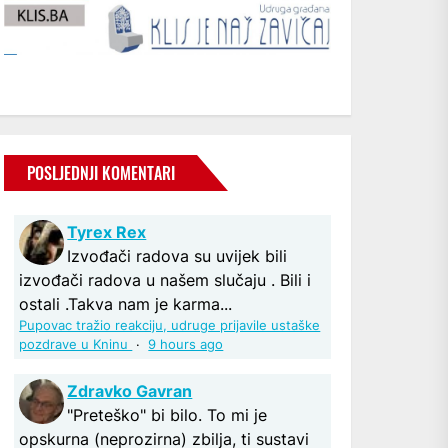
POSLJEDNJI KOMENTARI
Tyrex Rex
Izvođači radova su uvijek bili
izvođači radova u našem slučaju . Bili i
ostali .Takva nam je karma...
Pupovac tražio reakciju, udruge prijavile ustaške
pozdrave u Kninu
·
9 hours ago
Zdravko Gavran
"Preteško" bi bilo. To mi je
opskurna (neprozirna) zbilja, ti sustavi