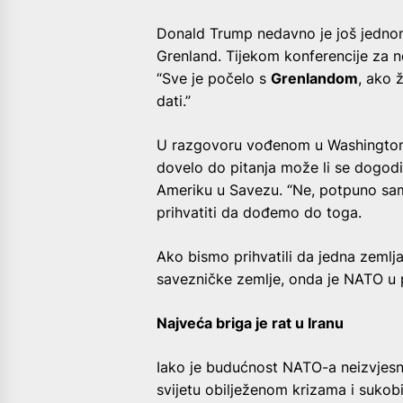
Donald Trump nedavno je još jednom
Grenland. Tijekom konferencije za no
“Sve je počelo s
Grenlandom
, ako 
dati.”
U razgovoru vođenom u Washingtonu
dovelo do pitanja može li se dogod
Ameriku u Savezu. “Ne, potpuno sam
prihvatiti da dođemo do toga.
Ako bismo prihvatili da jedna zemlja
savezničke zemlje, onda je NATO u p
Najveća briga je rat u Iranu
Iako je budućnost NATO-a neizvjesna
svijetu obilježenom krizama i sukobi