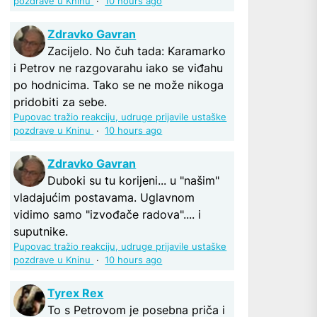
pozdrave u Kninu
·
10 hours ago
Zdravko Gavran
Zacijelo. No čuh tada: Karamarko
i Petrov ne razgovarahu iako se viđahu
po hodnicima. Tako se ne može nikoga
pridobiti za sebe.
Pupovac tražio reakciju, udruge prijavile ustaške
pozdrave u Kninu
·
10 hours ago
Zdravko Gavran
Duboki su tu korijeni... u "našim"
vladajućim postavama. Uglavnom
vidimo samo "izvođače radova".... i
suputnike.
Pupovac tražio reakciju, udruge prijavile ustaške
pozdrave u Kninu
·
10 hours ago
Tyrex Rex
To s Petrovom je posebna priča i