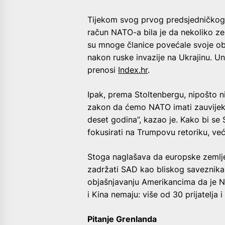
Tijekom svog prvog predsjedničkog 
račun NATO-a bila je da nekoliko ze
su mnoge članice povećale svoje ob
nakon ruske invazije na Ukrajinu. U
prenosi
Index.hr
.
Ipak, prema Stoltenbergu, nipošto ni
zakon da ćemo NATO imati zauvijek.
deset godina”, kazao je. Kako bi se
fokusirati na Trumpovu retoriku, već
Stoga naglašava da europske zemlje
zadržati SAD kao bliskog saveznika.
objašnjavanju Amerikancima da je N
i Kina nemaju: više od 30 prijatelja i
Pitanje Grenlanda