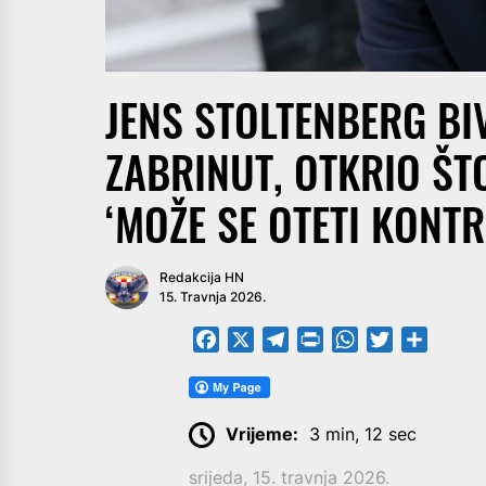
JENS STOLTENBERG BIV
ZABRINUT, OTKRIO ŠTO
‘MOŽE SE OTETI KONTR
Redakcija HN
15. Travnja 2026.
Facebook
X
Telegram
PrintFriendly
WhatsApp
Twitter
Share
Vrijeme:
3 min, 12 sec
srijeda, 15. travnja 2026.