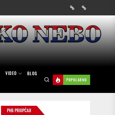
Prijavak
Skini
mobilnu
aplikaciju
Hrvatskog
neba
VIDEO
BLOG
POPULARNO
PHB PRIOPĆAJI