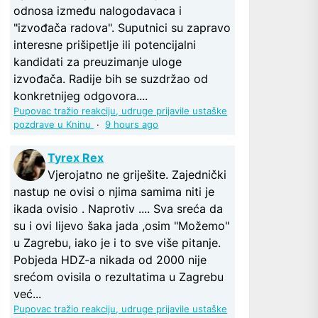
odnosa između nalogodavaca i
"izvođača radova". Suputnici su zapravo
interesne prišipetlje ili potencijalni
kandidati za preuzimanje uloge
izvođača. Radije bih se suzdržao od
konkretnijeg odgovora....
Pupovac tražio reakciju, udruge prijavile ustaške
pozdrave u Kninu
·
9 hours ago
Tyrex Rex
Vjerojatno ne griješite. Zajednički
nastup ne ovisi o njima samima niti je
ikada ovisio . Naprotiv .... Sva sreća da
su i ovi lijevo šaka jada ,osim "Možemo"
u Zagrebu, iako je i to sve više pitanje.
Pobjeda HDZ-a nikada od 2000 nije
srećom ovisila o rezultatima u Zagrebu
već...
Pupovac tražio reakciju, udruge prijavile ustaške