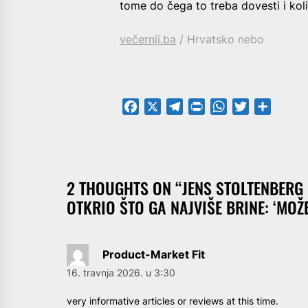
tome do čega to treba dovesti i koli
večernji.ba
/ Hrvatsko nebo
Facebook
X
Telegram
PrintFriendly
WhatsApp
Twitter
Share
2 THOUGHTS ON “
JENS STOLTENBERG 
OTKRIO ŠTO GA NAJVIŠE BRINE: ‘MOŽE
Product-Market Fit
16. travnja 2026. u 3:30
very informative articles or reviews at this time.