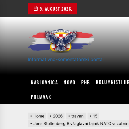
Skip
9. AUGUST 2026.
to
the
content
Informativno-komentatorski portal
KOLUMNISTI H
NASLOVNICA
NOVO
PHB
PRIJAVAK
Home
2026
travanj
15
Jens Stoltenberg Bivši glavni tajnik NATO-a zabrinut